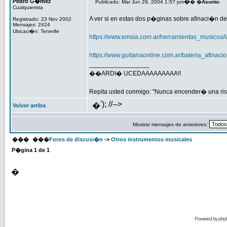
Pedro G�mez
�
Publicado: Mar Jun 29, 2004 1:57 pm
� �
Asunto
:
Cualquierista
A ver si en estas dos p�ginas sobre afinaci�n d
Registrado: 23 Nov 2002
Mensajes: 2424
Ubicaci�n: Tenerife
https://www.emsia.com.ar/herramientas_musicos/
https://www.guitarraonline.com.ar/bateria_afinaci
_________________
��ARDI� UCEDAAAAAAAAA!!
Repita usted conmigo: "Nunca encender� una rist
'); //-->
�
Volver arriba
Mostrar mensajes de anteriores:
���
���
Foros de discusi�n
->
Otros instrumentos musicales
P�gina
1
de
1
�
Powered by
php