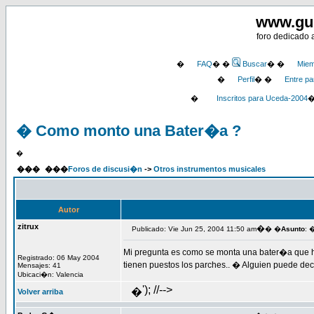
www.gu
foro dedicado 
�
FAQ
� �
Buscar
� �
Miem
�
Perfil
� �
Entre pa
�
Inscritos para Uceda-2004
� Como monto una Bater�a ?
�
���
���
Foros de discusi�n
->
Otros instrumentos musicales
Autor
zitrux
�
Publicado: Vie Jun 25, 2004 11:50 am
� �
Asunto
: 
Mi pregunta es como se monta una bater�a que h
Registrado: 06 May 2004
tienen puestos los parches.. � Alguien puede d
Mensajes: 41
Ubicaci�n: Valencia
'); //-->
�
Volver arriba