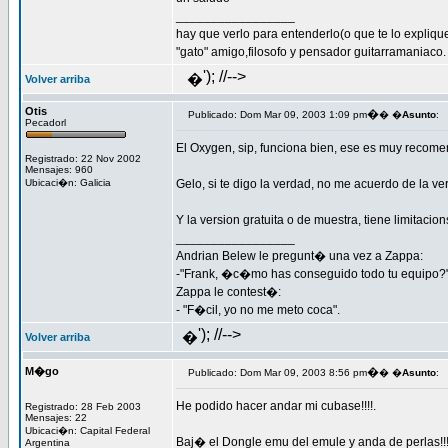
_________________
hay que verlo para entenderlo(o que te lo expliqu
"gato" amigo,filosofo y pensador guitarramaniaco.
'); //-->
�
Volver arriba
Otis
�
Publicado: Dom Mar 09, 2003 1:09 pm
� �
Asunto
:
Pecadorl
El Oxygen, sip, funciona bien, ese es muy reco
Registrado: 22 Nov 2002
Mensajes: 960
Ubicaci�n: Galicia
Gelo, si te digo la verdad, no me acuerdo de la 
Y la version gratuita o de muestra, tiene limitacio
_________________
Andrian Belew le pregunt� una vez a Zappa:
-"Frank, �c�mo has conseguido todo tu equipo?
Zappa le contest�:
- "F�cil, yo no me meto coca".
'); //-->
�
Volver arriba
M�go
�
Publicado: Dom Mar 09, 2003 8:56 pm
� �
Asunto
:
He podido hacer andar mi cubase!!!!.
Registrado: 28 Feb 2003
Mensajes: 22
Ubicaci�n: Capital Federal
Baj� el Dongle emu del emule y anda de perlas!!!
Argentina