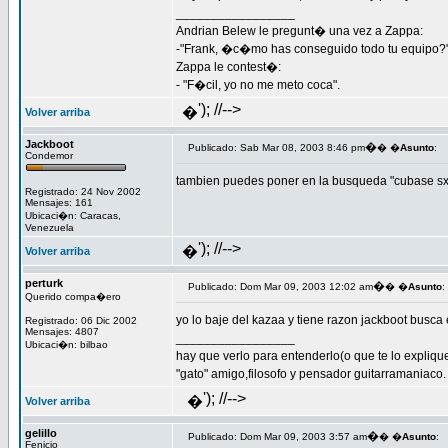
_________________
Andrian Belew le pregunt� una vez a Zappa:
-"Frank, �c�mo has conseguido todo tu equipo?
Zappa le contest�:
- "F�cil, yo no me meto coca".
'); //-->
�
Volver arriba
Jackboot
�
Publicado: Sab Mar 08, 2003 8:46 pm
� �
Asunto
:
Condemor
tambien puedes poner en la busqueda "cubase sx ox
Registrado: 24 Nov 2002
Mensajes: 161
Ubicaci�n: Caracas,
Venezuela
'); //-->
�
Volver arriba
perturk
�
Publicado: Dom Mar 09, 2003 12:02 am
� �
Asunto
:
Querido compa�ero
yo lo baje del kazaa y tiene razon jackboot busca
Registrado: 06 Dic 2002
Mensajes: 4807
_________________
Ubicaci�n: bilbao
hay que verlo para entenderlo(o que te lo expliqu
"gato" amigo,filosofo y pensador guitarramaniaco.
'); //-->
�
Volver arriba
gelillo
�
Publicado: Dom Mar 09, 2003 3:57 am
� �
Asunto
:
Fenicio