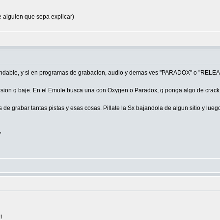
e alguien que sepa explicar)
mendable, y si en programas de grabacion, audio y demas ves "PARADOX" o "RELE
version q baje. En el Emule busca una con Oxygen o Paradox, q ponga algo de crac
ns de grabar tantas pistas y esas cosas. Pillate la Sx bajandola de algun sitio y lue
"
!