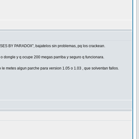
ASES BY PARADOX", bajatelos sin problemas, pq los crackean.
k o dongle y q ocupe 200 megas parriba y seguro q funcionara.
go le metes algun parche para version 1.05 o 1.03 , que solventan fallos.