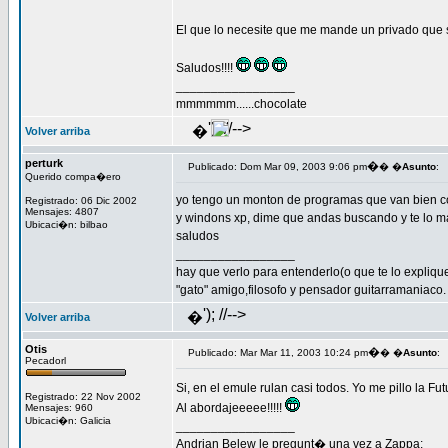
El que lo necesite que me mande un privado que 
Saludos!!!!
_________________
mmmmmm......chocolate
'); //-->
�
Volver arriba
perturk
�
Publicado: Dom Mar 09, 2003 9:06 pm
� �
Asunto
:
Querido compa�ero
yo tengo un monton de programas que van bien c
Registrado: 06 Dic 2002
Mensajes: 4807
y windons xp, dime que andas buscando y te lo 
Ubicaci�n: bilbao
saludos
_________________
hay que verlo para entenderlo(o que te lo expliqu
"gato" amigo,filosofo y pensador guitarramaniaco.
'); //-->
�
Volver arriba
Otis
�
Publicado: Mar Mar 11, 2003 10:24 pm
� �
Asunto
:
Pecadorl
Si, en el emule rulan casi todos. Yo me pillo la 
Registrado: 22 Nov 2002
Al abordajeeeee!!!!!
Mensajes: 960
Ubicaci�n: Galicia
_________________
Andrian Belew le pregunt� una vez a Zappa: