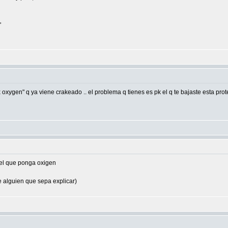
"
ygen" q ya viene crakeado .. el problema q tienes es pk el q te bajaste esta prot
 el que ponga oxigen
e alguien que sepa explicar)