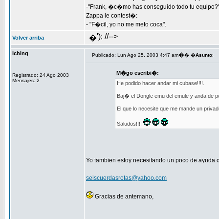
-"Frank, �c�mo has conseguido todo tu equipo?
Zappa le contest�:
- "F�cil, yo no me meto coca".
'); //-->
�
Volver arriba
Iching
�
Publicado: Lun Ago 25, 2003 4:47 am
� �
Asunto
:
M�go escribi�:
Registrado: 24 Ago 2003
Mensajes: 2
He podido hacer andar mi cubase!!!!.
Baj� el Dongle emu del emule y anda de per
El que lo necesite que me mande un privad
Saludos!!!!
Yo tambien estoy necesitando un poco de ayuda co
seiscuerdasrotas@yahoo.com
Gracias de antemano,