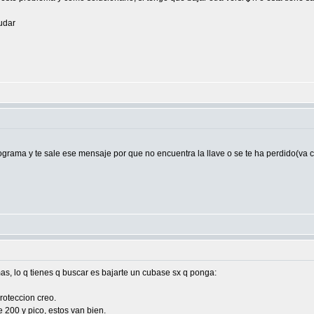
udar
grama y te sale ese mensaje por que no encuentra la llave o se te ha perdido(va co
as, lo q tienes q buscar es bajarte un cubase sx q ponga:
roteccion creo.
e 200 y pico, estos van bien.