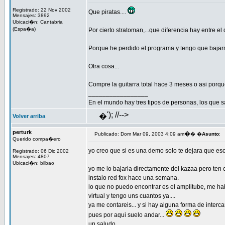
Registrado: 22 Nov 2002
Que piratas....
Mensajes: 3892
Ubicaci�n: Cantabria
(Espa�a)
Por cierto stratoman,...que diferencia hay entre e
Porque he perdido el programa y tengo que baja
Otra cosa...
Compre la guitarra total hace 3 meses o asi porqu
_________________
En el mundo hay tres tipos de personas, los que s
'); //-->
�
Volver arriba
perturk
�
Publicado: Dom Mar 09, 2003 4:09 am
� �
Asunto
:
Querido compa�ero
yo creo que si es una demo solo te dejara que esc
Registrado: 06 Dic 2002
Mensajes: 4807
Ubicaci�n: bilbao
yo me lo bajaria directamente del kazaa pero ten
instalo red fox hace una semana.
lo que no puedo encontrar es el amplitube, me ha
virtual y tengo uns cuantos ya....
ya me contareis... y si hay alguna forma de interca
pues por aqui suelo andar...
un saludo