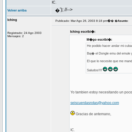
IC.
'); //-->
�
Volver arriba
Iching
�
Publicado: Mar Ago 26, 2003 8:18 pm
� �
Asunto
:
Iching escribi�:
Registrado: 24 Ago 2003
Mensajes: 2
M�go escribi�:
He podido hacer andar mi cubas
Baj� el Dongle emu del emule y
El que lo necesite que me mand
Saludos!!!!
Yo tambien estoy necesitando un poco 
seiscuerdasrotas@yahoo.com
Gracias de antemano,
IC.