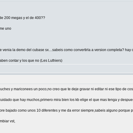
l de 200 megas y el de 400??
rme uno
e venia la demo del cubase sx....sabeis como convertirla a version completa? hay 
aben contar y los que no (Les Luthiers)
uches y mariconees un poco,no creo que te deje gravar ni editar ni ese tipo de cos
 cuidado que hay muchos,primero mira bien los kb elige el que mas tenga y despues
bre bajado como unos 10 diferentes y me da error siempre,sabeis alguno porque p
mbiar vst,