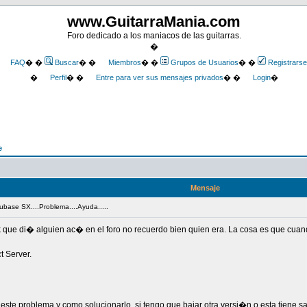
www.GuitarraMania.com
Foro dedicado a los maniacos de las guitarras.
�
FAQ
� �
Buscar
� �
Miembros
� �
Grupos de Usuarios
� �
Registrarse
�
Perfil
� �
Entre para ver sus mensajes privados
� �
Login
�
e
Mensaje
ubase SX....Problema....Ayuda.....
que di� alguien ac� en el foro no recuerdo bien quien era. La cosa es que cuand
t Server.
 problema y como solucionarlo, si tengo que bajar otra versi�n o esta tiene