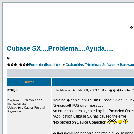
�
Cubase SX....Problema....Ayuda.....
�
���
���
Foros de discusi�n
->
Grabaci�n, T�cnicas, Software y Hardwar
Autor
M�go
�
Publicado: Sab Mar 08, 2003 4:58 am
� �
Asunto
: C
Hola baj� con el emule
un Cubase SX de un link 
Registrado: 28 Feb 2003
Mensajes: 22
"Syncrosoft POS error message
Ubicaci�n: Capital Federal
An error has been signaled by the Protected Objec
Argentina
*Application Cubase SX has caused the error
*No protection Device Conected"
����Alguien podr�a decirme a qu� se debe este