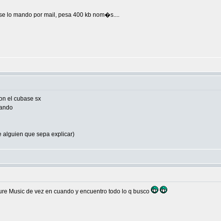
se lo mando por mail, pesa 400 kb nom�s....
on el cubase sx
mando
e alguien que sepa explicar)
Future Music de vez en cuando y encuentro todo lo q busco