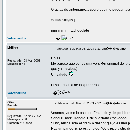
Gracias de antemano...espero que me puedan ay
Saludos!!!![/list]
_________________
mmmmmm......chocolate
'); //-->
�
Volver arriba
MrBlue
�
Publicado: Sab Mar 08, 2003 2:11 pm
� �
Asunto
:
Holas:
Registrado: 08 Mar 2003
Me parece que tienes una versi�n original del pro
Mensajes: 44
que ya lo sabes).
Un saludo.
_________________
El saltimbanki de las praderas
'); //-->
�
Volver arriba
Otis
�
Publicado: Sab Mar 08, 2003 2:22 pm
� �
Asunto
:
Pecadorl
Veamos, yo me lo baje del Emule tb, y sin problem
Registrado: 22 Nov 2002
Serial+Crack+Dongle. Este si estaria crackeado.
Mensajes: 960
Ubicaci�n: Galicia
Si no, busca solo el crack o del dongle, q es una p
Hay un par de ficheros, uno de 400 y pico y otro d