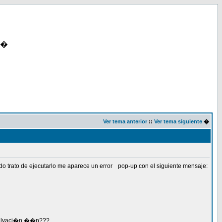
�
Ver tema anterior
::
Ver tema siguiente
�
o trato de ejecutarlo me aparece un error
pop-up con el siguiente mensaje:
 salvaci�n ��n???