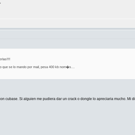
"
las!!!!
o que se lo mando por mail, pesa 400 kb nom�s....
n cubase. Si alguien me pudiera dar un crack o dongle lo apreciaria mucho. Mi di