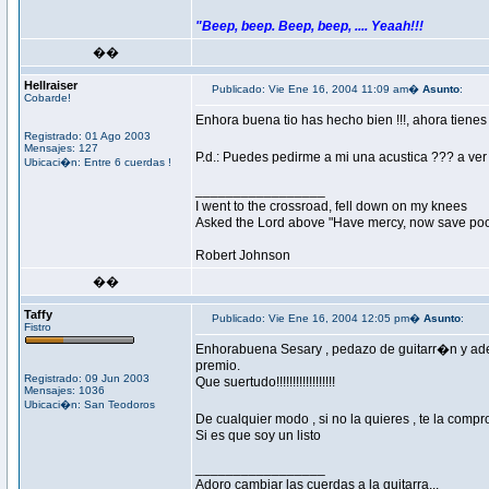
"Beep, beep. Beep, beep, .... Yeaah!!!
��
Hellraiser
Publicado: Vie Ene 16, 2004 11:09 am�
Asunto
:
Cobarde!
Enhora buena tio has hecho bien !!!, ahora tienes
Registrado: 01 Ago 2003
Mensajes: 127
P.d.: Puedes pedirme a mi una acustica ??? a ve
Ubicaci�n: Entre 6 cuerdas !
_________________
I went to the crossroad, fell down on my knees
Asked the Lord above "Have mercy, now save poor
Robert Johnson
��
Taffy
Publicado: Vie Ene 16, 2004 12:05 pm�
Asunto
:
Fistro
Enhorabuena Sesary , pedazo de guitarr�n y ade
premio.
Registrado: 09 Jun 2003
Que suertudo!!!!!!!!!!!!!!!!!!
Mensajes: 1036
Ubicaci�n: San Teodoros
De cualquier modo , si no la quieres , te la comp
Si es que soy un listo
_________________
Adoro cambiar las cuerdas a la guitarra...