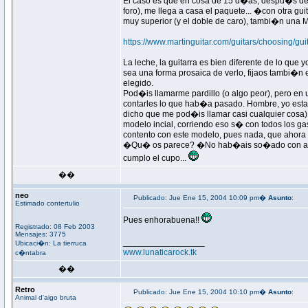
El caso es que en cosa de 15 d�as, despu�s de u
foro), me llega a casa el paquete... �con otra gui
muy superior (y el doble de caro), tambi�n una
https://www.martinguitar.com/guitars/choosi
La leche, la guitarra es bien diferente de lo que
sea una forma prosaica de verlo, fijaos tambi�n e
elegido.
Pod�is llamarme pardillo (o algo peor), pero en 
contarles lo que hab�a pasado. Hombre, yo estab
dicho que me pod�is llamar casi cualquier cosa).
modelo incial, corriendo eso s� con todos los ga
contento con este modelo, pues nada, que ahora y
�Qu� os parece? �No hab�ais so�ado con algo a
cumplo el cupo...
��
neo
Publicado: Jue Ene 15, 2004 10:09 pm�
Asunto
:
Estimado contertulio
Pues enhorabuena!!
Registrado: 08 Feb 2003
Mensajes: 3775
_________________
Ubicaci�n: La tierruca
www.lunaticarock.tk
c�ntabra
��
Retro
Publicado: Jue Ene 15, 2004 10:10 pm�
Asunto
:
Animal d'aigo bruta