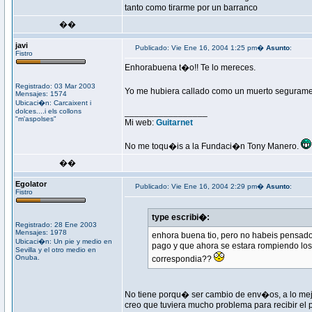
tanto como tirarme por un barranco
��
javi
Publicado: Vie Ene 16, 2004 1:25 pm�
Asunto
:
Fistro
Enhorabuena t�o!! Te lo mereces.
Registrado: 03 Mar 2003
Yo me hubiera callado como un muerto seguramen
Mensajes: 1574
Ubicaci�n: Carcaixent i
dolces....i els collons
_________________
"m'aspolses"
Mi web:
Guitarnet
No me toqu�is a la Fundaci�n Tony Manero.
��
Egolator
Publicado: Vie Ene 16, 2004 2:29 pm�
Asunto
:
Fistro
type escribi�:
Registrado: 28 Ene 2003
Mensajes: 1978
enhora buena tio, pero no habeis pensado 
Ubicaci�n: Un pie y medio en
pago y que ahora se estara rompiendo los
Sevilla y el otro medio en
Onuba.
correspondia??
No tiene porqu� ser cambio de env�os, a lo mejo
creo que tuviera mucho problema para recibir el 