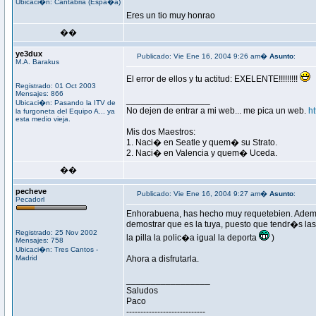
Ubicaci�n: Cantabria (Espa�a)
Eres un tio muy honrao
��
ye3dux
Publicado: Vie Ene 16, 2004 9:26 am�
Asunto
:
M.A. Barakus
El error de ellos y tu actitud: EXELENTE!!!!!!!!!
Registrado: 01 Oct 2003
Mensajes: 866
_________________
Ubicaci�n: Pasando la ITV de
No dejen de entrar a mi web... me pica un web.
h
la furgoneta del Equipo A... ya
esta medio vieja.
Mis dos Maestros:
1. Naci� en Seatle y quem� su Strato.
2. Naci� en Valencia y quem� Uceda.
��
pecheve
Publicado: Vie Ene 16, 2004 9:27 am�
Asunto
:
Pecadorl
Enhorabuena, has hecho muy requetebien. Adem�s
demostrar que es la tuya, puesto que tendr�s las 
Registrado: 25 Nov 2002
la pilla la polic�a igual la deporta
)
Mensajes: 758
Ubicaci�n: Tres Cantos -
Madrid
Ahora a disfrutarla.
_________________
Saludos
Paco
----------------------------