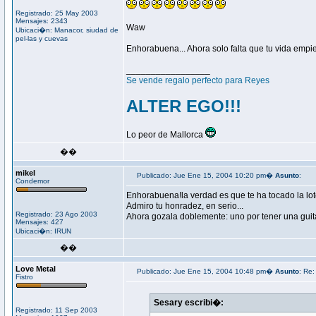
Registrado: 25 May 2003
Mensajes: 2343
Waw
Ubicaci�n: Manacor, siudad de
pel-las y cuevas
Enhorabuena... Ahora solo falta que tu vida empi
_________________
Se vende regalo perfecto para Reyes
ALTER EGO!!!
Lo peor de Mallorca
��
mikel
Publicado: Jue Ene 15, 2004 10:20 pm�
Asunto
:
Condemor
Enhorabuena!la verdad es que te ha tocado la lote
Admiro tu honradez, en serio...
Registrado: 23 Ago 2003
Ahora gozala doblemente: uno por tener una guit
Mensajes: 427
Ubicaci�n: IRUN
��
Love Metal
Publicado: Jue Ene 15, 2004 10:48 pm�
Asunto
: Re:
Fistro
Sesary escribi�:
Registrado: 11 Sep 2003