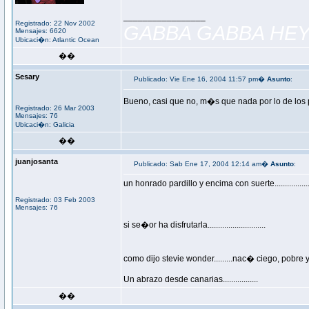
_________________
Registrado: 22 Nov 2002
GABBA GABBA HEY
Mensajes: 6620
Ubicaci�n: Atlantic Ocean
��
Sesary
Publicado: Vie Ene 16, 2004 11:57 pm�
Asunto
:
Bueno, casi que no, m�s que nada por lo de los 
Registrado: 26 Mar 2003
Mensajes: 76
Ubicaci�n: Galicia
��
juanjosanta
Publicado: Sab Ene 17, 2004 12:14 am�
Asunto
:
un honrado pardillo y encima con suerte.................
Registrado: 03 Feb 2003
Mensajes: 76
si se�or ha disfrutarla............................
como dijo stevie wonder.........nac� ciego, pobre y encima 
Un abrazo desde canarias.................
��