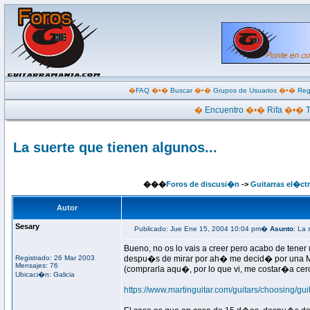
�
FAQ
�•�
Buscar
�•�
Grupos de Usuarios
�•�
Reg
�
Encuentro
�•�
Rifa
�•�
La suerte que tienen algunos...
���
Foros de discusi�n
->
Guitarras el�ctr
Autor
Sesary
Publicado: Jue Ene 15, 2004 10:04 pm�
Asunto
: La 
Bueno, no os lo vais a creer pero acabo de tener
Registrado: 26 Mar 2003
despu�s de mirar por ah� me decid� por una M
Mensajes: 76
(comprarla aqu�, por lo que vi, me costar�a cerc
Ubicaci�n: Galicia
https://www.martinguitar.com/guitars/choosing/