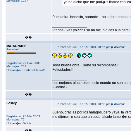
Mensajes: 1027
ya he dicho que me pod�is llamar casi cu
Pues mira, honesto, honrado... no todo el mund
_________________
Pincha-uvas yo??? Eso no me lo dices a la cara!!
��
MoToGrAtEr
Publicado: Jue Ene 15, 2004 10:56 pm�
Asunto
:
Pecadorl
Registrado: 29 Ene 2003
Toda buena obra...Tiene su recompensa!!
Mensajes: 737
Felicidades!!
Ubicaci�n: Border of terror!!..
_________________
Los mejores placeres de este mundo no son com
-Goethe.-
��
Sesary
Publicado: Jue Ene 15, 2004 10:58 pm�
Asunto
:
Bueno, gracias por los halagos, pero vaya, la ve
Registrado: 26 Mar 2003
me dijeron, o sea que un poco falsete tambi�n soy.
Mensajes: 76
Ubicaci�n: Galicia
��