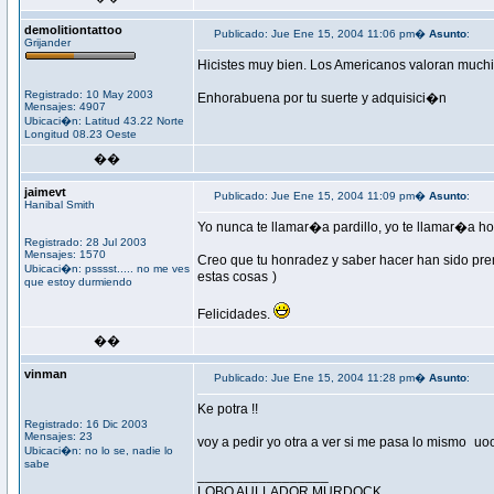
demolitiontattoo
Publicado: Jue Ene 15, 2004 11:06 pm�
Asunto
:
Grijander
Hicistes muy bien. Los Americanos valoran muchi
Registrado: 10 May 2003
Enhorabuena por tu suerte y adquisici�n
Mensajes: 4907
Ubicaci�n: Latitud 43.22 Norte
Longitud 08.23 Oeste
��
jaimevt
Publicado: Jue Ene 15, 2004 11:09 pm�
Asunto
:
Hanibal Smith
Yo nunca te llamar�a pardillo, yo te llamar�a h
Registrado: 28 Jul 2003
Mensajes: 1570
Creo que tu honradez y saber hacer han sido pr
Ubicaci�n: psssst..... no me ves
estas cosas
)
que estoy durmiendo
Felicidades.
��
vinman
Publicado: Jue Ene 15, 2004 11:28 pm�
Asunto
:
Ke potra !!
Registrado: 16 Dic 2003
Mensajes: 23
voy a pedir yo otra a ver si me pasa lo mismo
uo
Ubicaci�n: no lo se, nadie lo
sabe
_________________
LOBO AULLADOR MURDOCK