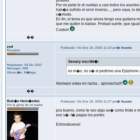
positivo.
Por mi parte le di vueltas a casi todos los asun
hab�a sufrido el error inverso,..., pero vaya, lo
c�modo.
En fin, el tema es que ahora tengo una guitarra 
que me quiten lo bailao. Probad suerte, que igu
Custom
��
zod
Publicado: Vie Ene 16, 2004 11:19 pm�
Asunto
:
Pecadorl
Sesary escribi�:
Registrado: 09 Dic 2002
Mensajes: 698
es m�s, no s� si pedirme una Epiphone 
Ubicaci�n: M�laga
Alomejor estas en racha... aprovecha!!!
��
Rub�n Hern�ndez
Publicado: Vie Ene 16, 2004 11:27 pm�
Asunto
:
Por la gloria de mi madre
pos bueno, como te veo algo as� como triste e i
eso s�: t� pagas los portes
Enhorabuena!