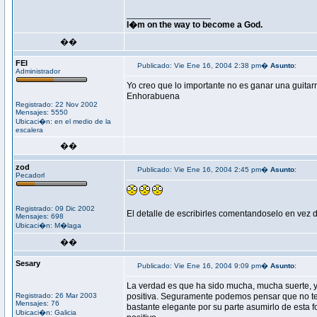
_________________
I�m on the way to become a God.
��
FEI
Publicado: Vie Ene 16, 2004 2:38 pm�
Asunto
:
Administrador
Yo creo que lo importante no es ganar una guitar
Enhorabuena
Registrado: 22 Nov 2002
Mensajes: 5550
Ubicaci�n: en el medio de la
escalera
��
zod
Publicado: Vie Ene 16, 2004 2:45 pm�
Asunto
:
Pecadorl
Registrado: 09 Dic 2002
El detalle de escribirles comentandoselo en vez 
Mensajes: 698
Ubicaci�n: M�laga
��
Sesary
Publicado: Vie Ene 16, 2004 9:09 pm�
Asunto
:
La verdad es que ha sido mucha, mucha suerte, y
Registrado: 26 Mar 2003
positiva. Seguramente podemos pensar que no te
Mensajes: 76
bastante elegante por su parte asumirlo de esta 
Ubicaci�n: Galicia