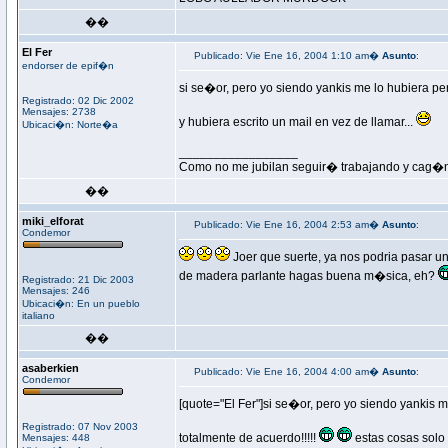
��
El Fer
Publicado: Vie Ene 16, 2004 1:10 am�
Asunto
:
endorser de epif�n
si se�or, pero yo siendo yankis me lo hubiera p
Registrado: 02 Dic 2002
Mensajes: 2738
y hubiera escrito un mail en vez de llamar...
Ubicaci�n: Norte�a
_________________
Como no me jubilan seguir� trabajando y cag�n
��
miki_elforat
Publicado: Vie Ene 16, 2004 2:53 am�
Asunto
:
Condemor
Joer que suerte, ya nos podria pasar 
de madera parlante hagas buena m�sica, eh?
Registrado: 21 Dic 2003
Mensajes: 246
Ubicaci�n: En un pueblo
italiano
��
asaberkien
Publicado: Vie Ene 16, 2004 4:00 am�
Asunto
:
Condemor
[quote="El Fer"]si se�or, pero yo siendo yankis 
Registrado: 07 Nov 2003
totalmente de acuerdo!!!!!
estas cosas solo
Mensajes: 448