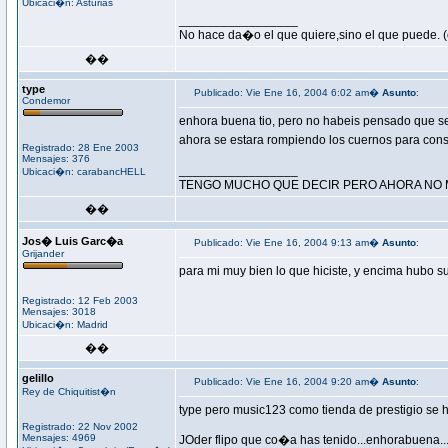
Ubicaci�n: Asturias
_________________
No hace da�o el que quiere,sino el que puede. (o 
��
type
Publicado: Vie Ene 16, 2004 6:02 am�
Asunto
:
Condemor
enhora buena tio, pero no habeis pensado que se
ahora se estara rompiendo los cuernos para cons
Registrado: 28 Ene 2003
Mensajes: 376
_________________
Ubicaci�n: carabancHELL
TENGO MUCHO QUE DECIR PERO AHORA NO
��
Jos� Luis Garc�a
Publicado: Vie Ene 16, 2004 9:13 am�
Asunto
:
Grijander
para mi muy bien lo que hiciste, y encima hubo su
Registrado: 12 Feb 2003
Mensajes: 3018
Ubicaci�n: Madrid
��
gelillo
Publicado: Vie Ene 16, 2004 9:20 am�
Asunto
:
Rey de Chiquitist�n
type pero music123 como tienda de prestigio se h
Registrado: 22 Nov 2002
Mensajes: 4969
JOder flipo que co�a has tenido...enhorabuena..