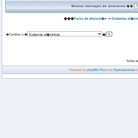
Mostrar mensajes de anteriores:��
���
Foros de discusi�n
->
Guitarras el�ctr
�
�Cambiar a:�
Todas l
Powered by
phpBB2 Plus
and
Stylesdatabase
b