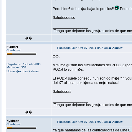
Pero Line6 deber�a bajar lo precios!!
Pero de 
Saludossssss
_________________
"Tengo que dejarme las gre�as antes de que me 
��
FOlkeN
Publicado: Jue Oct 07, 2004 8:36 am�
Asunto
:
Condemor
toto,
Registrado: 19 Feb 2003
A mi me gustan las simulaciones del POD2.3 (por 
Mensajes: 353
PODxt lo son m�s.
Ubicaci�n: Las Palmas
El PODxt suele conseguir un sonido m�s "in your
del XT al tocar por l�nea es m�s natural.
Saludossss
_________________
"Tengo que dejarme las gre�as antes de que me 
��
Xykhron
Publicado: Jue Oct 07, 2004 9:20 am�
Asunto
:
Condemor
Ya que hablamos de las controladoras de Line 6.