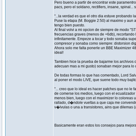
Pero bueno a partir de encontrar este paramentro
pacs, pero el soldano, rectifiers, insane, spinal..
"...la verdad es que el otro dia estuve probando
Puse la etapa (M. Boggie 2:50) al maximo y aun a
tengo bien puesto.
Al final volvi a mi opcion de siempre de modo "
frecuencias graves (menos de +6db), recortando l
infinitamente. Empeze a tocar y todo sonaba super
compresor y sonaba como siempre: distorsion digit
Ahora solo me falta ponerle un BBE Maximizer 48
ideal!
Tambien hice la prueba de bajarme los archivos d
adecuan mas a mi gusto) sonaban mejor para lo qu
De todas formas lo que has comentado, Lord Salva
al poner el modo LIVE, que suene todo muy bajito?
"... creo que lo ideal es hacer patches que no l
de comerse los medios, luego con el ecualizado
menos bien, luego con el maximizer lo coloreas u
rallado, d�ndole vueltas a que caja me convendr�
v�lvulas o una a transistores, ains que dilemas (a 
Basicamente eran estos los consejos para mejorar 
_________________