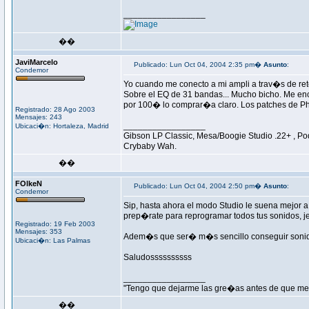
_________________
��
JaviMarcelo
Publicado: Lun Oct 04, 2004 2:35 pm�
Asunto
:
Condemor
Yo cuando me conecto a mi ampli a trav�s de ret
Sobre el EQ de 31 bandas... Mucho bicho. Me enc
por 100� lo comprar�a claro. Los patches de P
Registrado: 28 Ago 2003
Mensajes: 243
_________________
Ubicaci�n: Hortaleza, Madrid
Gibson LP Classic, Mesa/Boogie Studio .22+ , Po
Crybaby Wah.
��
FOlkeN
Publicado: Lun Oct 04, 2004 2:50 pm�
Asunto
:
Condemor
Sip, hasta ahora el modo Studio le suena mejor 
prep�rate para reprogramar todos tus sonidos, je
Registrado: 19 Feb 2003
Mensajes: 353
Adem�s que ser� m�s sencillo conseguir son
Ubicaci�n: Las Palmas
Saludossssssssss
_________________
"Tengo que dejarme las gre�as antes de que me 
��