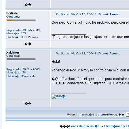
��
FOlkeN
Publicado: Mie Oct 13, 2004 3:10 pm�
Asunto
:
Condemor
Que raro, Con el XT no lo he probado pero con el
Registrado: 19 Feb 2003
_________________
Mensajes: 353
"Tengo que dejarme las gre�as antes de que me 
Ubicaci�n: Las Palmas
��
Xykhron
Publicado: Mie Oct 13, 2004 3:15 pm�
Asunto
:
Condemor
Hola!
Registrado: 30 Nov 2003
Yo tengo el Pod Xt Pro y lo controlo via midi con
Mensajes: 448
Ubicaci�n: Barakaldo
�Que "cacharro" es el que tienes para controlar 
FCB1010 conectada a un Digitech 2101, y me diante
_________________
��
Mostrar mensajes de anteriores:��
���
Foros de discusi�n
->
Electr�nica y E