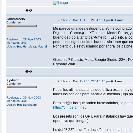
��
JaviMarcelo
Publicado: Dom Oct 03, 2004 1:04 pm�
Asunto
:
Condemor
Me parece una idea estupenda. Yo he comprado
Digitech... Compr� el XT con los Model Packs, 
bueno debido a tanto par�metro
. Eso s�, al c
Registrado: 28 Ago 2003
poder conseguir sonidos buenos sin tener que co
Mensajes: 243
Por cierto que estoy usando por ahora los patche
Ubicaci�n: Hortaleza, Madrid
_________________
Gibson LP Classic, Mesa/Boogie Studio .22+ , Po
Crybaby Wah.
��
Xykhron
Publicado: Dom Oct 03, 2004 1:13 pm�
Asunto
:
Condemor
Pues, los ultimos parches que utiliza estan muy 
todos los sonidos para sacarle el maximo jugo posi
Registrado: 30 Nov 2003
Mensajes: 448
Para tod@s los que anden buscandolos, se pue
Ubicaci�n: Barakaldo
https://philbert.lh.net/
Los presets son los GPT. Para instalarlos hay qu
operativo que tengas).
Lo del "FIZZ" es un "ruidecito" que se nota en mu