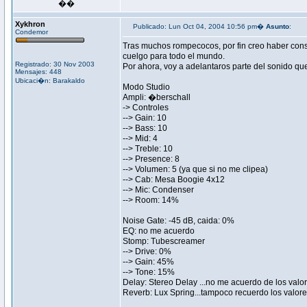
��
Xykhron
Publicado: Lun Oct 04, 2004 10:56 pm�
Asunto
:
Condemor
Tras muchos rompecocos, por fin creo haber conseg
cuelgo para todo el mundo.
Registrado: 30 Nov 2003
Por ahora, voy a adelantaros parte del sonido qu
Mensajes: 448
Ubicaci�n: Barakaldo
Modo Studio
Ampli: �berschall
-> Controles
--> Gain: 10
--> Bass: 10
--> Mid: 4
--> Treble: 10
--> Presence: 8
--> Volumen: 5 (ya que si no me clipea)
--> Cab: Mesa Boogie 4x12
--> Mic: Condenser
--> Room: 14%
Noise Gate: -45 dB, caida: 0%
EQ: no me acuerdo
Stomp: Tubescreamer
--> Drive: 0%
--> Gain: 45%
--> Tone: 15%
Delay: Stereo Delay ...no me acuerdo de los valo
Reverb: Lux Spring...tampoco recuerdo los valor