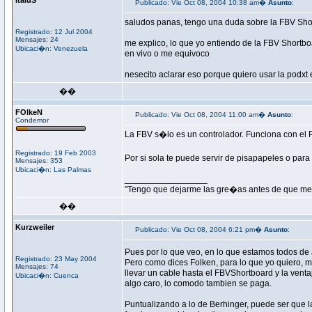
ItaluS
Publicado: Vie Oct 08, 2004 10:38 am�
Asunto
:
saludos panas, tengo una duda sobre la FBV Shor
Registrado: 12 Jul 2004
Mensajes: 24
me explico, lo que yo entiendo de la FBV Shortbo
Ubicaci�n: Venezuela
en vivo o me equivoco
nesecito aclarar eso porque quiero usar la podxt e
��
FOlkeN
Publicado: Vie Oct 08, 2004 11:00 am�
Asunto
:
Condemor
La FBV s�lo es un controlador. Funciona con el 
Registrado: 19 Feb 2003
Por si sola te puede servir de pisapapeles o pa
Mensajes: 353
Ubicaci�n: Las Palmas
_________________
"Tengo que dejarme las gre�as antes de que me 
��
Kurzweiler
Publicado: Vie Oct 08, 2004 6:21 pm�
Asunto
:
Pues por lo que veo, en lo que estamos todos de 
Registrado: 23 May 2004
Pero como dices Folken, para lo que yo quiero, me
Mensajes: 74
llevar un cable hasta el FBVShortboard y la venta
Ubicaci�n: Cuenca
algo caro, lo comodo tambien se paga.
Puntualizando a lo de Berhinger, puede ser que l