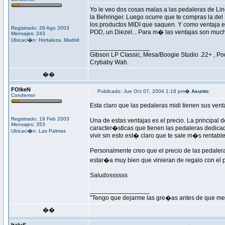
Yo le veo dos cosas malas a las pedaleras de L
la Behringer. Luego ocurre que te compras la del
los productos MIDI que saquen. Y como ventaja es
Registrado: 28 Ago 2003
POD, un Diezel... Para m� las ventajas son muc
Mensajes: 243
Ubicaci�n: Hortaleza, Madrid
_________________
Gibson LP Classic, Mesa/Boogie Studio .22+ , Po
Crybaby Wah.
��
FOlkeN
Publicado: Jue Oct 07, 2004 1:18 pm�
Asunto
:
Condemor
Esta claro que las pedaleras midi tienen sus vent
Registrado: 19 Feb 2003
Una de estas ventajas es el precio. La principal 
Mensajes: 353
caracter�sticas que tienen las pedaleras dedica
Ubicaci�n: Las Palmas
vivir sin esto est� claro que te sale m�s rentab
Personalmente creo que el precio de las pedale
estar�a muy bien que vinieran de regalo con el
Saludossssss
_________________
"Tengo que dejarme las gre�as antes de que me 
��