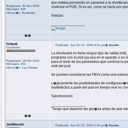
que estaba pensando en pasarme a la shortboard, 
Registrado: 30 Nov 2003
controlar el POD. Si es asi, como se haria por e
Mensajes: 448
Ubicaci�n: Barakaldo
Gracias
_________________
��
FOlkeN
Publicado: Jue Oct 07, 2004 9:51 am�
Asunto
:
Condemor
La shorboard no tiene ningun tipo de salida midi
programa con el pod (ya sea en el aparato o en l
Registrado: 19 Feb 2003
para el resto de los parametros que controla la
Mensajes: 353
midi del pod.
Ubicaci�n: Las Palmas
Se pueden considerar las FBVs como una extensi�
L�gicamente las posibilidades de configuraci�n 
multiefectos a parte del pod en tiempo real no c
Saludossssss
_________________
"Tengo que dejarme las gre�as antes de que me 
��
JaviMarcelo
Publicado: Jue Oct 07, 2004 1:01 pm�
Asunto
:
Condemor