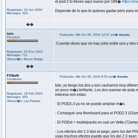
el pod 2 lo tienes aqui nuevo por 189�
https://w
Registrado: 24 Jun 2004
Depende de lo que te quieras gastar pero para m
Mensajes: 203
��
toto
Publicado: Mie Oct 06, 2004 12:57 am�
Asunto
:
Pecadorl
-Cuendo dices que no hay color entre uno y otro 
Registrado: 20 Ene 2003
Mensajes: 711
Ubicaci�n: Bacon Bridge
��
FOlkeN
Publicado: Mie Oct 06, 2004 8:53 am�
Asunto
:
Condemor
toto, yo tengo los dos y son cacharros muy diferen
un poco m�s brillante. Los dos suenan de puta ma
Registrado: 19 Feb 2003
interesa son estas:
Mensajes: 353
Ubicaci�n: Las Palmas
- El POD2.3 ya no se puede ampliar m�s.
- Conseguir una floorboard para el POD2.3 (32am
- El PODxt + modelpacks es casi un Vetta (72amp
- Los efectos del 2.3 dan el pego, pero los del
usas muchos efectos puede que los del 2.3 sean s