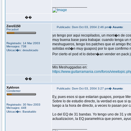
_________________
��
Zero5150
Publicado: Dom Oct 03, 2004 2:46 pm�
Asunto
:
Pecadorl
yo tengo por aqui recopilados, un mont�n de cosa
muy buena base para trabajar. cuando tenga un 
Registrado: 14 Mar 2003
meshugueros, tengo los patches que el amigo tho
Mensajes: 738
solistas est�n muy guapos) por lo que confirmo m
Ubicaci�n: desubicado
Por cierto el pod xt lo deber�an vender en pack 
_________________
Mis Meshuggadas en:
https://www.guitarramania.com/foros/viewtopic.p
��
Xykhron
Publicado: Dom Oct 03, 2004 3:27 pm�
Asunto
:
Condemor
Ey, pues esos si que estarian guapos, porque M
Sobre lo de estudio directo, la verdad es que si q
Registrado: 30 Nov 2003
luego a la hora de directo, a veces lo pasan por ca
Mensajes: 448
Ubicaci�n: Barakaldo
Lo del EQ de 31 bandas. Yo tengo uno de 31 y otr
actualizacion, la EQ parametrica que ponen, ayu
_________________