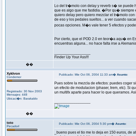
Lo del tr�molo con delay y reverb s� se puede
que es algo que me fastidia. �Por qu� siempre 
quiero delay pero quiero mezclar el tr�molo con 
de eso y los pedales sueltos... a ver cuando sac
pocas opciones. M�s vale tener 5 efectos y poder
Por cierto, que el POD 2.0 en teor�a aqu� en E
encuentras alguna... no hace falta irse a Alem
_________________
Finder Up Your Ass!!!
��
Xykhron
Publicado: Mie Oct 06, 2004 11:33 am�
Asunto
:
Condemor
Pues sobre la mezcla de efectos: puedes coger sim
un efecto de modulacion (phaser, trem, etc). Si 
Registrado: 30 Nov 2003
un multifx aparte para hacer lo que queramos. As
Mensajes: 448
Ubicaci�n: Barakaldo
_________________
��
toto
Publicado: Mie Oct 06, 2004 5:30 pm�
Asunto
:
Pecadorl
_bueno pues el tio me lo deja en 150 euros, de a