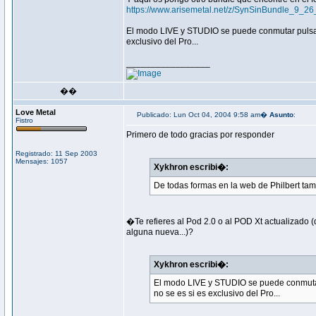
https://www.arisemetal.net/z/SynSinBundle_9_26
El modo LIVE y STUDIO se puede conmutar pulsando
exclusivo del Pro...
_________________
��
Love Metal
Publicado: Lun Oct 04, 2004 9:58 am�
Asunto
:
Fistro
Primero de todo gracias por responder
Registrado: 11 Sep 2003
Mensajes: 1057
Xykhron escribi�:
De todas formas en la web de Philbert ta
�Te refieres al Pod 2.0 o al POD Xt actualizado 
alguna nueva...)?
Xykhron escribi�:
El modo LIVE y STUDIO se puede conmutar p
no se es si es exclusivo del Pro...