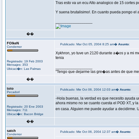
Tras esto va un ecu Alto analogico de 15 cortes p
Y suena brutalisimo!. En cuanto pueda pongo el 
_________________
��
FOlkeN
Publicado: Mar Oct 05, 2004 8:25 am�
Asunto
:
Condemor
Xykhron, yo tuve un 2120 durante a�os y a mi me
tenia
Registrado: 19 Feb 2003
Mensajes: 353
_________________
Ubicaci�n: Las Palmas
"Tengo que dejarme las gre�as antes de que me 
��
toto
Publicado: Mie Oct 06, 2004 12:03 am�
Asunto
:
Pecadorl
-Hola buenas, la verdad es que necesito ayuda u
ahora mismo no se cuanto cuesta el POD XT, y la 
Registrado: 20 Ene 2003
en casa. Alguien me puede ayudar a decidirme. 
Mensajes: 711
Ubicaci�n: Bacon Bridge
��
satch
Publicado: Mie Oct 06, 2004 12:37 am�
Asunto
:
Condemor