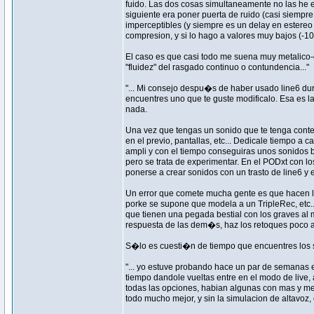
fuido. Las dos cosas simultaneamente no las he e
siguiente era poner puerta de ruido (casi siempre
imperceptibles (y siempre es un delay en estereo
compresion, y si lo hago a valores muy bajos (-10
El caso es que casi todo me suena muy metalico-di
"fluidez" del rasgado continuo o contundencia..."
"... Mi consejo despu�s de haber usado line6 d
encuentres uno que te guste modificalo. Esa es 
nada.
Una vez que tengas un sonido que te tenga content
en el previo, pantallas, etc... Dedicale tiempo a
ampli y con el tiempo conseguiras unos sonidos 
pero se trata de experimentar. En el PODxt con 
ponerse a crear sonidos con un trasto de line6 y
Un error que comete mucha gente es que hacen lo
porke se supone que modela a un TripleRec, etc..
que tienen una pegada bestial con los graves al
respuesta de las dem�s, haz los retoques poco 
S�lo es cuesti�n de tiempo que encuentres los s
"... yo estuve probando hace un par de semanas 
tiempo dandole vueltas entre en el modo de live,
todas las opciones, habian algunas con mas y men
todo mucho mejor, y sin la simulacion de altavoz