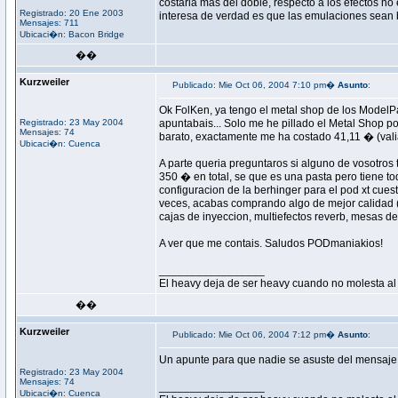
costaria mas del doble, respecto a los efectos no 
Registrado: 20 Ene 2003
interesa de verdad es que las emulaciones sean 
Mensajes: 711
Ubicaci�n: Bacon Bridge
��
Kurzweiler
Publicado: Mie Oct 06, 2004 7:10 pm�
Asunto
:
Ok FolKen, ya tengo el metal shop de los ModelP
Registrado: 23 May 2004
apuntabais... Solo me he pillado el Metal Shop 
Mensajes: 74
barato, exactamente me ha costado 41,11 � (valia 
Ubicaci�n: Cuenca
A parte queria preguntaros si alguno de vosotros
350 � en total, se que es una pasta pero tiene t
configuracion de la berhinger para el pod xt cu
veces, acabas comprando algo de mejor calidad (L
cajas de inyeccion, multiefectos reverb, mesas de 
A ver que me contais. Saludos PODmaniakios!
_________________
El heavy deja de ser heavy cuando no molesta al
��
Kurzweiler
Publicado: Mie Oct 06, 2004 7:12 pm�
Asunto
:
Un apunte para que nadie se asuste del mensaje 
Registrado: 23 May 2004
Mensajes: 74
_________________
Ubicaci�n: Cuenca