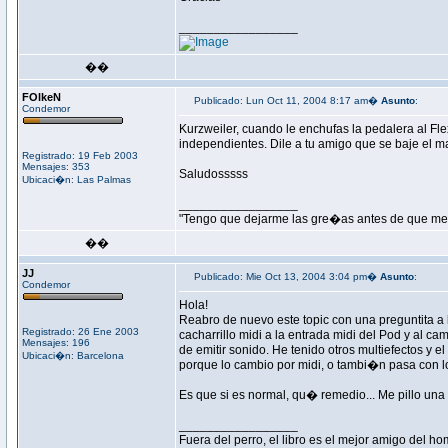
_________________
��
FOlkeN
Publicado: Lun Oct 11, 2004 8:17 am�
Asunto
:
Condemor
Kurzweiler, cuando le enchufas la pedalera al Fle
independientes. Dile a tu amigo que se baje el ma
Registrado: 19 Feb 2003
Mensajes: 353
Saludosssss
Ubicaci�n: Las Palmas
_________________
"Tengo que dejarme las gre�as antes de que me 
��
JJ
Publicado: Mie Oct 13, 2004 3:04 pm�
Asunto
:
Condemor
Hola!
Reabro de nuevo este topic con una preguntita a
Registrado: 26 Ene 2003
cacharrillo midi a la entrada midi del Pod y al 
Mensajes: 196
de emitir sonido. He tenido otros multiefectos y 
Ubicaci�n: Barcelona
porque lo cambio por midi, o tambi�n pasa con 
Es que si es normal, qu� remedio... Me pillo una
_________________
Fuera del perro, el libro es el mejor amigo del h