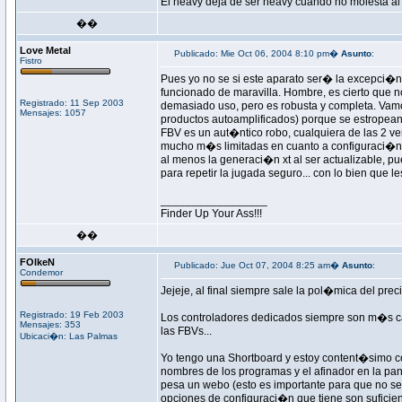
El heavy deja de ser heavy cuando no molesta al
��
Love Metal
Publicado: Mie Oct 06, 2004 8:10 pm�
Asunto
:
Fistro
Pues yo no se si este aparato ser� la excepci�n
funcionado de maravilla. Hombre, es cierto que
Registrado: 11 Sep 2003
demasiado uso, pero es robusta y completa. Vamo
Mensajes: 1057
productos autoamplificados) porque se estropean
FBV es un aut�ntico robo, cualquiera de las 2 ve
mucho m�s limitadas en cuanto a configuraci�n y
al menos la generaci�n xt al ser actualizable, 
para repetir la jugada seguro... con lo bien que le
_________________
Finder Up Your Ass!!!
��
FOlkeN
Publicado: Jue Oct 07, 2004 8:25 am�
Asunto
:
Condemor
Jejeje, al final siempre sale la pol�mica del pre
Registrado: 19 Feb 2003
Los controladores dedicados siempre son m�s caro
Mensajes: 353
las FBVs...
Ubicaci�n: Las Palmas
Yo tengo una Shortboard y estoy content�simo con
nombres de los programas y el afinador en la pan
pesa un webo (esto es importante para que no se d
opciones de configuraci�n que tiene son suficien