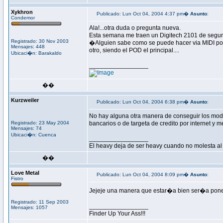
Xykhron
Publicado: Lun Oct 04, 2004 4:37 pm�
Asunto
:
Condemor
Ala!...otra duda o pregunta nueva.
Esta semana me traen un Digitech 2101 de segund
Registrado: 30 Nov 2003
�Alguien sabe como se puede hacer via MIDI poner
Mensajes: 448
otro, siendo el POD el principal....
Ubicaci�n: Barakaldo
_________________
��
Kurzweiler
Publicado: Lun Oct 04, 2004 6:38 pm�
Asunto
:
No hay alguna otra manera de conseguir los model
Registrado: 23 May 2004
bancarios o de targeta de credito por internet y 
Mensajes: 74
Ubicaci�n: Cuenca
_________________
El heavy deja de ser heavy cuando no molesta al
��
Love Metal
Publicado: Lun Oct 04, 2004 8:09 pm�
Asunto
:
Fistro
Jejeje una manera que estar�a bien ser�a pone
Registrado: 11 Sep 2003
_________________
Mensajes: 1057
Finder Up Your Ass!!!