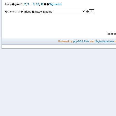
Ir a p�gina
1
,
2
,
3
...
9
,
10
,
11
��
Siguiente
�
�Cambiar a:�
Todas l
Powered by
phpBB2 Plus
and
Stylesdatabase
b