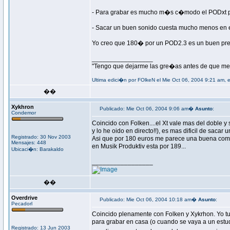
- Para grabar es mucho m�s c�modo el PODxt po
- Sacar un buen sonido cuesta mucho menos en 
Yo creo que 180� por un POD2.3 es un buen precio
_________________
"Tengo que dejarme las gre�as antes de que me 
Ultima edici�n por FOlkeN el Mie Oct 06, 2004 9:21 am, 
��
Xykhron
Publicado: Mie Oct 06, 2004 9:06 am�
Asunto
:
Condemor
Coincido con Folken....el Xt vale mas del doble y
y lo he oido en directo!!), es mas dificil de sacar 
Registrado: 30 Nov 2003
Asi que por 180 euros me parece una buena compr
Mensajes: 448
en Musik Produktiv esta por 189...
Ubicaci�n: Barakaldo
_________________
��
Overdrive
Publicado: Mie Oct 06, 2004 10:18 am�
Asunto
:
Pecadorl
Coincido plenamente con Folken y Xykrhon. Yo tuv
para grabar en casa (o cuando se vaya a un estud
Registrado: 13 Jun 2003