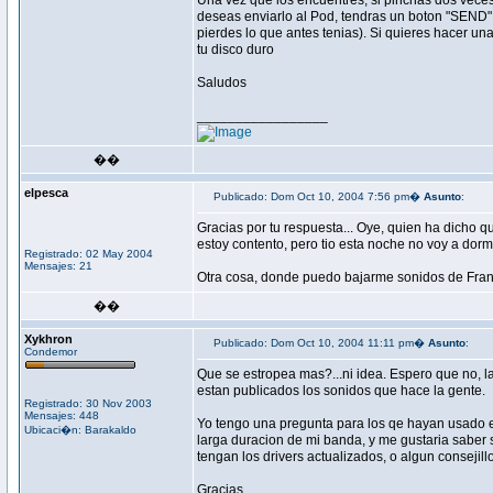
Una vez que los encuentres, si pinchas dos veces e
deseas enviarlo al Pod, tendras un boton "SEND" 
pierdes lo que antes tenias). Si quieres hacer un
tu disco duro
Saludos
_________________
��
elpesca
Publicado: Dom Oct 10, 2004 7:56 pm�
Asunto
:
Gracias por tu respuesta... Oye, quien ha dicho
estoy contento, pero tio esta noche no voy a dormir
Registrado: 02 May 2004
Mensajes: 21
Otra cosa, donde puedo bajarme sonidos de Frank
��
Xykhron
Publicado: Dom Oct 10, 2004 11:11 pm�
Asunto
:
Condemor
Que se estropea mas?...ni idea. Espero que no, l
estan publicados los sonidos que hace la gente.
Registrado: 30 Nov 2003
Mensajes: 448
Yo tengo una pregunta para los qe hayan usado el
Ubicaci�n: Barakaldo
larga duracion de mi banda, y me gustaria saber s
tengan los drivers actualizados, o algun consejillo
Gracias