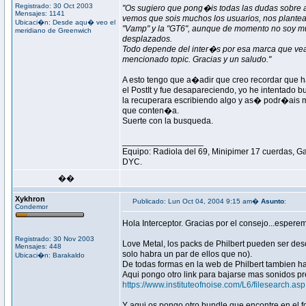
Registrado: 30 Oct 2003
"Os sugiero que pong�is todas las dudas sobre ap
Mensajes: 1141
vemos que sois muchos los usuarios, nos plantea
Ubicaci�n: Desde aqu� veo el
"Vamp" y la "GT6", aunque de momento no soy muy
meridiano de Greenwich
desplazados.
Todo depende del inter�s por esa marca que vea
mencionado topic. Gracias y un saludo."
A esto tengo que a�adir que creo recordar que 
el PostIt y fue desapareciendo, yo he intentado 
la recuperara escribiendo algo y as� podr�ais m
que conten�a.
Suerte con la busqueda.
_________________
Equipo: Radiola del 69, Minipimer 17 cuerdas, G
DYC.
��
Xykhron
Publicado: Lun Oct 04, 2004 9:15 am�
Asunto
:
Condemor
Hola Interceptor. Gracias por el consejo...esper
Registrado: 30 Nov 2003
Love Metal, los packs de Philbert pueden ser des
Mensajes: 448
solo habra un par de ellos que no).
Ubicaci�n: Barakaldo
De todas formas en la web de Philbert tambien h
Aqui pongo otro link para bajarse mas sonidos p
https://www.instituteofnoise.com/L6/filesearch.asp
Y aqui os pongo otro bundle que encontre en el f