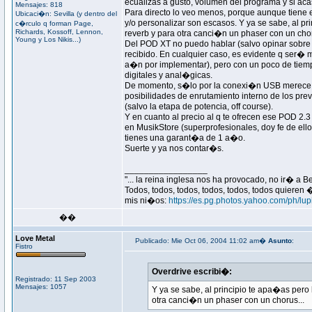
ecualizas a gusto, volumen del programa y si acas
Mensajes: 818
Para directo lo veo menos, porque aunque tiene 
Ubicaci�n: Sevilla (y dentro del
y/o personalizar son escasos. Y ya se sabe, al 
c�rculo q forman Page,
Richards, Kossoff, Lennon,
reverb y para otra canci�n un phaser con un cho
Young y Los Nikis...)
Del POD XT no puedo hablar (salvo opinar sobre 
recibido. En cualquier caso, es evidente q ser�
a�n por implementar), pero con un poco de tiem
digitales y anal�gicas.
De momento, s�lo por la conexi�n USB merece la pe
posibilidades de enrutamiento interno de los pre
(salvo la etapa de potencia, off course).
Y en cuanto al precio al q te ofrecen ese POD 2.3
en MusikStore (superprofesionales, doy fe de ell
tienes una garant�a de 1 a�o.
Suerte y ya nos contar�s.
_________________
"... la reina inglesa nos ha provocado, no ir� a 
Todos, todos, todos, todos, todos, todos quiere
mis ni�os:
https://es.pg.photos.yahoo.com/ph/lu
��
Love Metal
Publicado: Mie Oct 06, 2004 11:02 am�
Asunto
:
Fistro
Overdrive escribi�:
Registrado: 11 Sep 2003
Mensajes: 1057
Y ya se sabe, al principio te apa�as per
otra canci�n un phaser con un chorus...