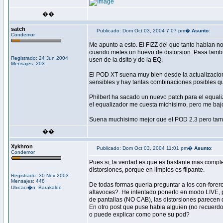
��
satch
Publicado: Dom Oct 03, 2004 7:07 pm�
Asunto
:
Condemor
Me apunto a esto. El FIZZ del que tanto hablan 
cuando metes un huevo de distorsion. Pasa tambi
Registrado: 24 Jun 2004
usen de la dsito y de la EQ.
Mensajes: 203
El POD XT suena muy bien desde la actualizacion
sensibles y hay tantas combinaciones posibles que
Philbert ha sacado un nuevo patch para el equal
el equalizador me cuesta michisimo, pero me bajo
Suena muchisimo mejor que el POD 2.3 pero tam
��
Xykhron
Publicado: Dom Oct 03, 2004 11:01 pm�
Asunto
:
Condemor
Pues si, la verdad es que es bastante mas comple
distorsiones, porque en limpios es flipante.
Registrado: 30 Nov 2003
Mensajes: 448
De todas formas queria preguntar a los con-forero
Ubicaci�n: Barakaldo
altavoces?. He intentado ponerlo en modo LIVE, p
de pantallas (NO CAB), las distorsiones parecen 
En otro post que puse habia alguien (no recuerdo 
o puede explicar como pone su pod?