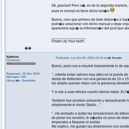
Ok, gracias!! Pero s�, es de la segunda manera, 
pues el normal no tiene dicho bot�n
Bueno, creo que primero de todo deber�a ir baj�
podr�a solucionar con dicho manual y dejar espa
apareciera aqu� la informaci�n del post que a
_________________
Finder Up Your Ass!!!
��
Xykhron
Publicado: Lun Oct 04, 2004 10:19 am�
Asunto
:
Condemor
Bueno, pues voy a resumir basicamente lo de aqu
Registrado: 30 Nov 2003
"...intenta evitar valores muy altos en la puerta 
Mensajes: 448
stomp de distorsion con una ganancia de 10 o 1
Ubicaci�n: Barakaldo
los amplis suenan mejor con la ganancia alred
Y si vas a usar efectos cuanto menos mejor. Es f
Tambien haz pruebas activando y desactivando lo
simplemente el modo Studio... "
"...He probado a quitar las simulaciones de altavo
de poner los sonidos, le a�adia un poco de disto
empezaba a flaquear el sonido.
Me explico, me gustan las distorsiones con soni