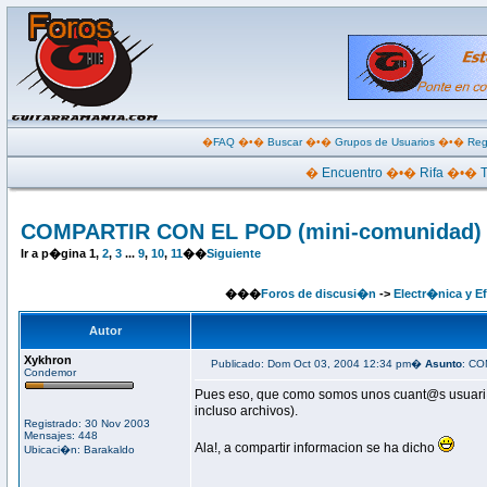
�
FAQ
�•�
Buscar
�•�
Grupos de Usuarios
�•�
Reg
�
Encuentro
�•�
Rifa
�•�
COMPARTIR CON EL POD (mini-comunidad)
Ir a p�gina
1
,
2
,
3
...
9
,
10
,
11
��
Siguiente
���
Foros de discusi�n
->
Electr�nica y E
Autor
Xykhron
Publicado: Dom Oct 03, 2004 12:34 pm�
Asunto
: CO
Condemor
Pues eso, que como somos unos cuant@s usuari@s
incluso archivos).
Registrado: 30 Nov 2003
Mensajes: 448
Ala!, a compartir informacion se ha dicho
Ubicaci�n: Barakaldo
_________________