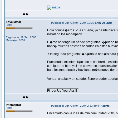
_________________
��
Love Metal
Publicado: Lun Oct 04, 2004 12:38 am�
Asunto
:
Fistro
Hola compa�eros. Pues bueno, yo desde hace 2 
instalado los modelpack.
Registrado: 11 Sep 2003
Mensajes: 1057
C�mo no tengo un par de preguntas: �puedo bajarm
habr� muchos patches basados en estas nuevas 
Y la segunda pregunta: �c�mo lo hac�is para pa
Pues nada, mi intenci�n con el cacharrito es inten
configurarlo bien y si me convence, pues instalar
bajo los modelpack y hay tanto m�s nuevo donde 
Venga, gracias y un saludo. Espero poder aporta
_________________
Finder Up Your Ass!!!
��
Interceptor
Publicado: Lun Oct 04, 2004 2:33 am�
Asunto
:
Fistro
Encantado con la idea de minicomunidad POD, os