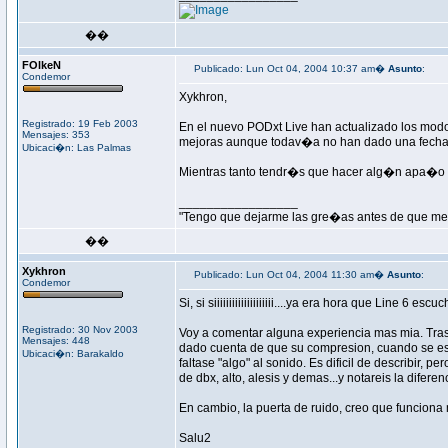
��
FOlkeN
Publicado: Lun Oct 04, 2004 10:37 am�
Asunto
:
Condemor
Xykhron,
Registrado: 19 Feb 2003
En el nuevo PODxt Live han actualizado los modo
Mensajes: 353
mejoras aunque todav�a no han dado una fecha
Ubicaci�n: Las Palmas
Mientras tanto tendr�s que hacer alg�n apa�o
_________________
"Tengo que dejarme las gre�as antes de que me 
��
Xykhron
Publicado: Lun Oct 04, 2004 11:30 am�
Asunto
:
Condemor
Si, si siiiiiiiiiiiiiiiiiiii....ya era hora que Line 6 e
Registrado: 30 Nov 2003
Voy a comentar alguna experiencia mas mia. Tras
Mensajes: 448
dado cuenta de que su compresion, cuando se esta
Ubicaci�n: Barakaldo
faltase "algo" al sonido. Es dificil de describir, 
de dbx, alto, alesis y demas...y notareis la diferen
En cambio, la puerta de ruido, creo que funciona
Salu2