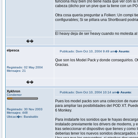
funciona muy bien (no tiene nada que ver con la
cabeza (dicho por un pive que la tiene con un PO
Otra cosa queria preguntar a Folken: Un compi tien
configurables; Si se pillara una Shortboard podri
_________________
El heavy deja de ser heavy cuando no molesta al
��
elpesca
Publicado: Dom Oct 10, 2004 9:49 am�
Asunto
:
Que son los Model Pack y donde conseguirlos. Otra
Gracias.
Registrado: 02 May 2004
Mensajes: 21
��
Xykhron
Publicado: Dom Oct 10, 2004 10:14 am�
Asunto
:
Condemor
Pues los model packs son una coleccion de nuevos
para ampliar las posibilidades del POD XT. Puedes
Registrado: 30 Nov 2003
6 Monkey.
Mensajes: 448
Ubicaci�n: Barakaldo
Para instalarte los sonidos que te hayas descarga
instalado previamente los drivers de modems, y e
tras seleccionar el dispositivo que tienes y como 
deberias tener los nuevos sonidos descargados. E