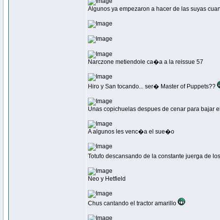
Algunos ya empezaron a hacer de las suyas cu
Narczone metiendole ca�a a la reissue 57
Hiro y San tocando... ser� Master of Puppets??
Unas copichuelas despues de cenar para bajar el 
A algunos les venc�a el sue�o
Totufo descansando de la constante juerga de l
Neo y Hetfield
Chus cantando el tractor amarillo