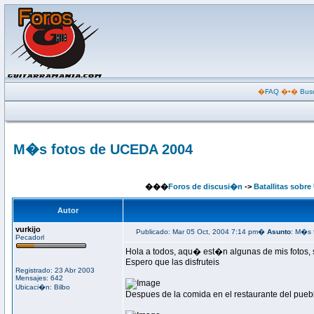
�
FAQ
�•�
Bus
M�s fotos de UCEDA 2004
���
Foros de discusi�n
->
Batallitas sobre
Autor
vurkijo
Publicado: Mar 05 Oct, 2004 7:14 pm�
Asunto
: M�s 
Pecadorl
Hola a todos, aqu� est�n algunas de mis fotos, s
Espero que las disfruteis
Registrado: 23 Abr 2003
Mensajes: 642
Ubicaci�n: Bilbo
Despues de la comida en el restaurante del pueb