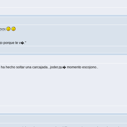
?!?!
ojo porque te v�."
me ha hecho soltar una carcajada...joder,qu� momento escojono..