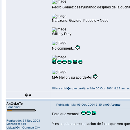
Pedro Gomez desayunando despues de la ducha 
Narczone, Gaviero, Popotito y Nepo
Willie y Dirty
No comment...
M� Helio y su acorde�n
Ultima edici�n por vurkijo el Mie 06 Oct, 2004 8:19 am, e
��
AnGeLoTe
Publicado: Mar 05 Oct, 2004 7:35 pm�
Asunto
:
Condemor
Pero que wenas!!!
Registrado: 24 Nov 2003
Y es la primera recopilacion de fotos que veo 
Mensajes: 445
Ubicaci�n: Ourense City