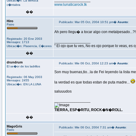
_________________
Ubicaci�n: La tierruca
www.lunaticarock.tk
c�ntabra
��
Hiro
Publicado: Mar 05 Oct, 2004 10:51 pm�
Asunto
:
Fistro
Ah pero llegu� a tocar algo con metalpesado...?!
Registrado: 20 Ene 2003
_________________
Mensajes: 1713
" El ojo que tu ves, No es ojo porque lo veas, es 
Ubicaci�n: Plasencia, C�ceres
��
drundrum
Publicado: Mie 06 Oct, 2004 12:23 am�
Asunto
:
El se�or de los ladrillos
Son muy buenas,tio...la de Fei leyendo la lista 
Registrado: 06 May 2003
Mensajes: 2455
la verdad es que todas estan de puta madre...
Ubicaci�n: EN LA LUNA
saluuudos
_________________
TIERRA, ESP�RITU, ROCK�N�ROLL.
��
MagoGris
Publicado: Mie 06 Oct, 2004 7:31 am�
Asunto
:
Fistro