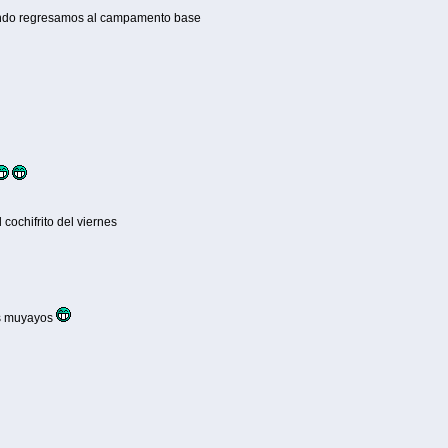
ando regresamos al campamento base
cochifrito del viernes
os muyayos