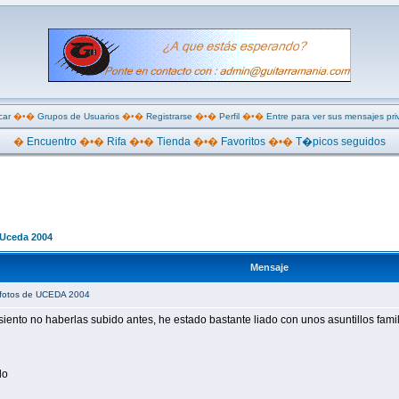
car
�•�
Grupos de Usuarios
�•�
Registrarse
�•�
Perfil
�•�
Entre para ver sus mensajes pr
�
Encuentro
�•�
Rifa
�•�
Tienda
�•�
Favoritos
�•�
T�picos seguidos
 Uceda 2004
Mensaje
fotos de UCEDA 2004
iento no haberlas subido antes, he estado bastante liado con unos asuntillos famil
lo