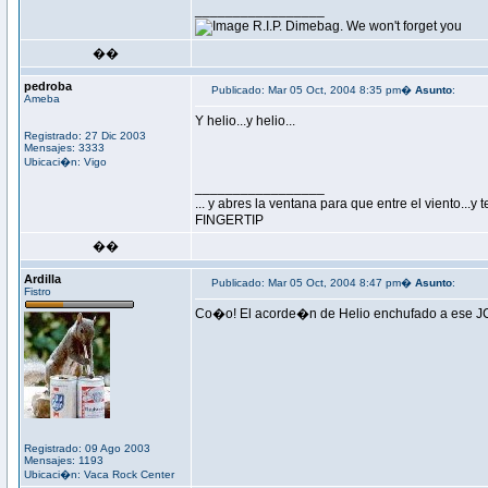
_________________
R.I.P. Dimebag. We won't forget you
��
pedroba
Publicado: Mar 05 Oct, 2004 8:35 pm�
Asunto
:
Ameba
Y helio...y helio...
Registrado: 27 Dic 2003
Mensajes: 3333
Ubicaci�n: Vigo
_________________
... y abres la ventana para que entre el viento...
FINGERTIP
��
Ardilla
Publicado: Mar 05 Oct, 2004 8:47 pm�
Asunto
:
Fistro
Co�o! El acorde�n de Helio enchufado a ese 
Registrado: 09 Ago 2003
Mensajes: 1193
Ubicaci�n: Vaca Rock Center