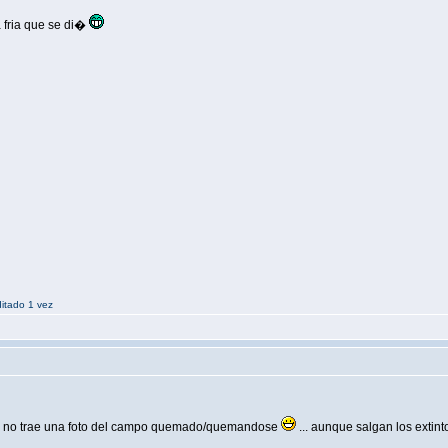
fria que se di�
ditado 1 vez
que no trae una foto del campo quemado/quemandose
... aunque salgan los extinto