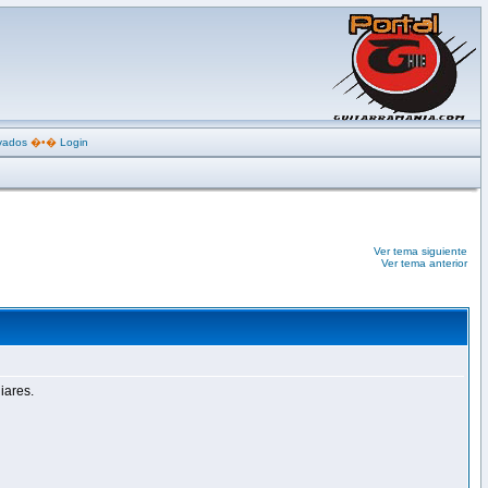
ivados
�•�
Login
Ver tema siguiente
Ver tema anterior
iares.