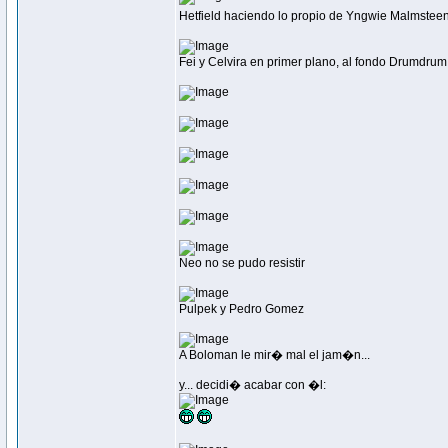
Hetfield haciendo lo propio de Yngwie Malmstee
Fei y Celvira en primer plano, al fondo Drumdru
Neo no se pudo resistir
Pulpek y Pedro Gomez
A Boloman le mir� mal el jam�n...
y... decidi� acabar con �l: