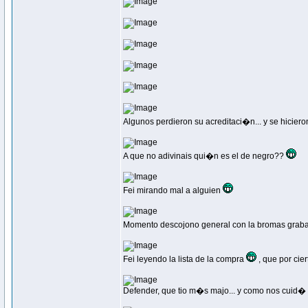
Algunos perdieron su acreditaci�n... y se hiciero
A que no adivinais qui�n es el de negro??
Fei mirando mal a alguien
Momento descojono general con la bromas graba
Fei leyendo la lista de la compra
, que por cie
Defender, que tio m�s majo... y como nos cuid�