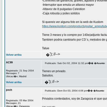
-Controles de ganancia, graves, agudos y volume
-Interruptor que emula un altavoz mayor
-Altavoz de 8 pulgadas Celestion
-Caja robusta y potes solidos
Si quereis ver alguna foto en la web de Kustom
https://www.kustom.com/products/guitar_amps/tu
Tiene 3 meses y lo compre por 140e(adjunto factu
Tambien podria cambiarlo por CD`s, metodos de g
Talue
'); //-->
�
Volver arriba
AC99
�
Publicado: Sab Oct 02, 2004 11:32 pm
� �
Asunto
:
Registrado: 21 Sep 2004
Tienes un privado.
Mensajes: 7
Saludos.
Ubicaci�n: Madrid
'); //-->
�
Volver arriba
pech
�
Publicado: Dom Oct 03, 2004 4:06 pm
� �
Asunto
:
Privados contestados, soy de Zaragoza el que qu
Registrado: 05 Mar 2004
Mensajes: 21
Ubicaci�n: Zaragoza