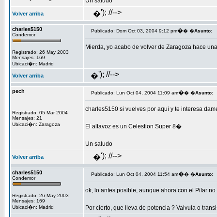
Un saludo
'); //-->
�
Volver arriba
charles5150
�
Publicado: Dom Oct 03, 2004 9:12 pm
� �
Asunto
:
Condemor
Mierda, yo acabo de volver de Zaragoza hace una 
Registrado: 26 May 2003
Mensajes: 169
Ubicaci�n: Madrid
'); //-->
�
Volver arriba
pech
�
Publicado: Lun Oct 04, 2004 11:09 am
� �
Asunto
:
charles5150 si vuelves por aqui y te interesa dam
Registrado: 05 Mar 2004
Mensajes: 21
Ubicaci�n: Zaragoza
El altavoz es un Celestion Super 8�
Un saludo
'); //-->
�
Volver arriba
charles5150
�
Publicado: Lun Oct 04, 2004 11:54 am
� �
Asunto
:
Condemor
ok, lo antes posible, aunque ahora con el Pilar no 
Registrado: 26 May 2003
Mensajes: 169
Ubicaci�n: Madrid
Por cierto, que lleva de potencia ? Valvula o transi