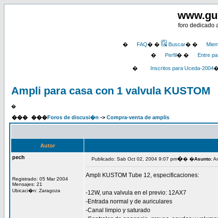
www.gu
foro dedicado 
�
FAQ
� �
Buscar
� �
Miem
�
Perfil
� �
Entre pa
�
Inscritos para Uceda-2004
Ampli para casa con 1 valvula KUSTOM
�
���
���
Foros de discusi�n
->
Compra-venta de amplis
Autor
pech
�
Publicado: Sab Oct 02, 2004 9:07 pm
� �
Asunto
: A
Ampli KUSTOM Tube 12, especificaciones:
Registrado: 05 Mar 2004
Mensajes: 21
Ubicaci�n: Zaragoza
-12W, una valvula en el previo: 12AX7
-Entrada normal y de auriculares
-Canal limpio y saturado