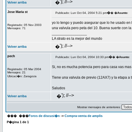
'); //-->
�
Volver arriba
Jose Maria st
�
Publicado: Lun Oct 04, 2004 5:21 pm
� �
Asunto
:
yo lo tengo y puedo asegurar que lo he usado en 
Registrado: 05 Nov 2003
una valvula pero peta del 10. Buena suerte con la
Mensajes: 71
_________________
LA strato es la mejor del mundo
'); //-->
�
Volver arriba
pech
�
Publicado: Lun Oct 04, 2004 10:33 pm
� �
Asunto
:
Si, no es mucha potencia pero para casa vas mas 
Registrado: 05 Mar 2004
Mensajes: 21
Ubicaci�n: Zaragoza
Tiene una valvula de previo (12AX7) y la etapa a t
Saludos
'); //-->
�
Volver arriba
Mostrar mensajes de anteriores:
���
���
Foros de discusi�n
->
Compra-venta de amplis
P�gina
1
de
1