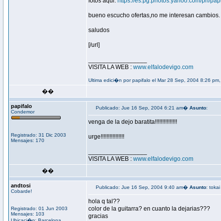
fotos aqui:
https://es.pg.photos.yahoo.com/ph/pap
bueno escucho ofertas,no me interesan cambios.
saludos
[/url]
_________________
VISITA LA WEB :
www.elfalodevigo.com
Ultima edici�n por papifalo el Mar 28 Sep, 2004 8:26 pm,
��
papifalo
Publicado: Jue 16 Sep, 2004 6:21 am�
Asunto
:
Condemor
venga de la dejo baratita!!!!!!!!!!!!!!!
Registrado: 31 Dic 2003
urge!!!!!!!!!!!!!!!!
Mensajes: 170
_________________
VISITA LA WEB :
www.elfalodevigo.com
��
andtosi
Publicado: Jue 16 Sep, 2004 9:40 am�
Asunto
: tokai
Cobarde!
hola q tal??
color de la guitarra? en cuanto la dejarias???
Registrado: 01 Jun 2003
Mensajes: 103
gracias
Ubicaci�n: Barcelona