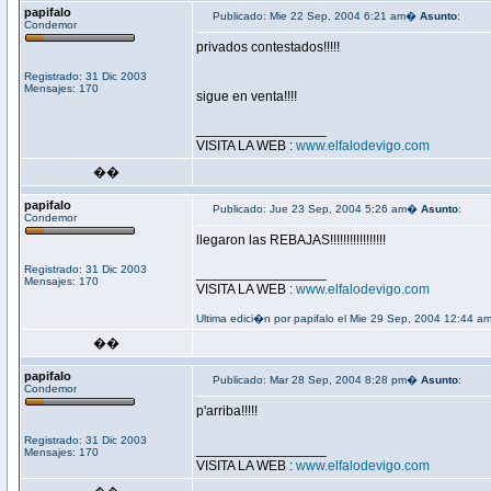
papifalo
Publicado: Mie 22 Sep, 2004 6:21 am�
Asunto
:
Condemor
privados contestados!!!!!
Registrado: 31 Dic 2003
Mensajes: 170
sigue en venta!!!!
_________________
VISITA LA WEB :
www.elfalodevigo.com
��
papifalo
Publicado: Jue 23 Sep, 2004 5:26 am�
Asunto
:
Condemor
llegaron las REBAJAS!!!!!!!!!!!!!!!!!
Registrado: 31 Dic 2003
_________________
Mensajes: 170
VISITA LA WEB :
www.elfalodevigo.com
Ultima edici�n por papifalo el Mie 29 Sep, 2004 12:44 am
��
papifalo
Publicado: Mar 28 Sep, 2004 8:28 pm�
Asunto
:
Condemor
p'arriba!!!!!
Registrado: 31 Dic 2003
_________________
Mensajes: 170
VISITA LA WEB :
www.elfalodevigo.com