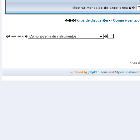
Mostrar mensajes de anteriores:��
���
Foros de discusi�n
->
Compra-venta d
�
�Cambiar a:�
Todas l
Powered by
phpBB2 Plus
and
Stylesdatabase
b