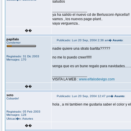
saludos
_________________
ya ha salido el nuevo cd de Berlusconi-Apicella!!
vamos , los nuevos page-plant..
vaya verguenza..
��
papifalo
Publicado: Lun 20 Sep, 2004 2:36 am�
Asunto
:
Condemor
nadie quiere una strato bartita?????
Registrado: 31 Dic 2003
no me lo puedo creer!!!!!!
Mensajes: 170
venga que es un bune regalo para navidades...........
_________________
VISITA LA WEB :
www.elfalodevigo.com
��
soto
Publicado: Lun 20 Sep, 2004 12:47 pm�
Asunto
:
Cobarde!
hola , a mi tambien me gustaria saber el color y e
Registrado: 05 Feb 2003
Mensajes: 128
Ubicaci�n: Asturies
��