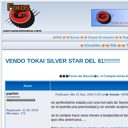
�
FAQ
�•�
Buscar
�•�
Grupos de Usuarios
�•�
Reg
�
Encuentro
�•�
Rifa
�•�
VENDO TOKAI SILVER STAR DEL 81!!!!!!!!
���
Foros de discusi�n
->
Compra-venta d
Autor
papifalo
Publicado: Mie 15 Sep, 2004 3:45 pm�
Asunto
: VEND
Condemor
en perfectisimo estado,con una hot rails de Sey
en el puente,una preciosidad,y un sonido acojonante!!
Registrado: 31 Dic 2003
Mensajes: 170
se la compre hace unos meses a budpecker,el tam
que otra americana......