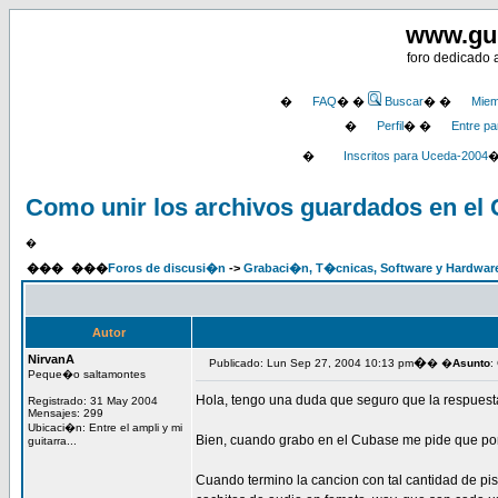
www.gu
foro dedicado 
�
FAQ
� �
Buscar
� �
Miem
�
Perfil
� �
Entre pa
�
Inscritos para Uceda-2004
Como unir los archivos guardados en e
�
���
���
Foros de discusi�n
->
Grabaci�n, T�cnicas, Software y Hardwar
Autor
NirvanA
�
Publicado: Lun Sep 27, 2004 10:13 pm
� �
Asunto
:
Peque�o saltamontes
Hola, tengo una duda que seguro que la respuesta
Registrado: 31 May 2004
Mensajes: 299
Ubicaci�n: Entre el ampli y mi
Bien, cuando grabo en el Cubase me pide que pon
guitarra...
Cuando termino la cancion con tal cantidad de pi