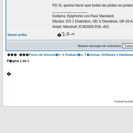
P.D Si, queria hacer que todas las pistas se junta
_________________
Guitarra: Epiphone Les Paul Standard.
Efectos: DS-1 Distortion, OD-3 Overdrive, GP-20 A
Ampli: Marshall JCM2000 DSL-401
'); //-->
�
Volver arriba
Mostrar mensajes de anteriores:
���
���
Foros de discusi�n
->
Grabaci�n, T�cnicas, Software y Hardwar
P�gina
1
de
1
�
Powered by
php