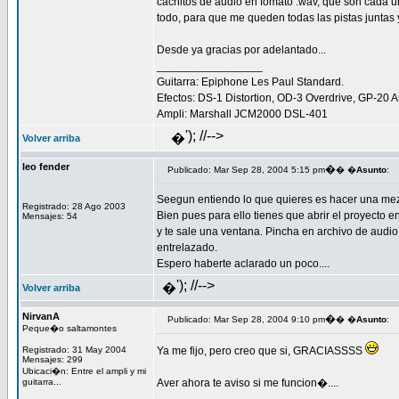
cachitos de audio en fomato .wav, que son cada u
todo, para que me queden todas las pistas juntas 
Desde ya gracias por adelantado...
_________________
Guitarra: Epiphone Les Paul Standard.
Efectos: DS-1 Distortion, OD-3 Overdrive, GP-20 A
Ampli: Marshall JCM2000 DSL-401
'); //-->
�
Volver arriba
leo fender
�
Publicado: Mar Sep 28, 2004 5:15 pm
� �
Asunto
:
Seegun entiendo lo que quieres es hacer una me
Registrado: 28 Ago 2003
Bien pues para ello tienes que abrir el proyecto e
Mensajes: 54
y te sale una ventana. Pincha en archivo de audi
entrelazado.
Espero haberte aclarado un poco....
'); //-->
�
Volver arriba
NirvanA
�
Publicado: Mar Sep 28, 2004 9:10 pm
� �
Asunto
:
Peque�o saltamontes
Registrado: 31 May 2004
Ya me fijo, pero creo que si, GRACIASSSS
Mensajes: 299
Ubicaci�n: Entre el ampli y mi
guitarra...
Aver ahora te aviso si me funcion�....