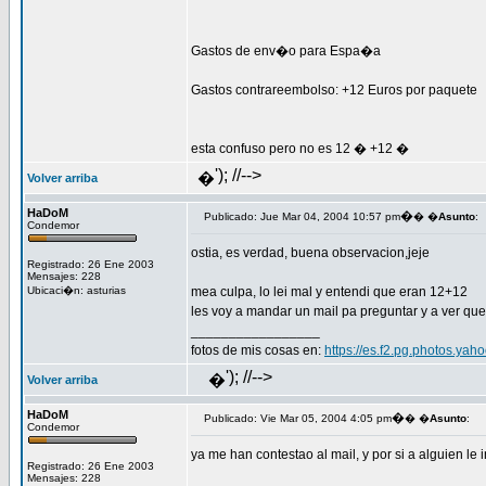
Gastos de env�o para Espa�a
Gastos contrareembolso: +12 Euros por paquete
esta confuso pero no es 12 � +12 �
'); //-->
�
Volver arriba
HaDoM
�
Publicado: Jue Mar 04, 2004 10:57 pm
� �
Asunto
:
Condemor
ostia, es verdad, buena observacion,jeje
Registrado: 26 Ene 2003
Mensajes: 228
Ubicaci�n: asturias
mea culpa, lo lei mal y entendi que eran 12+12
les voy a mandar un mail pa preguntar y a ver que
_________________
fotos de mis cosas en:
https://es.f2.pg.photos.ya
'); //-->
�
Volver arriba
HaDoM
�
Publicado: Vie Mar 05, 2004 4:05 pm
� �
Asunto
:
Condemor
ya me han contestao al mail, y por si a alguien l
Registrado: 26 Ene 2003
Mensajes: 228