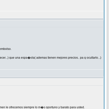
eembolso.
r...) que una espa�ola( ademas tienen mejores precios.. pa q ocultarlo...)
en le ofrecemos siempre lo m�s oportuno y barato para usted.