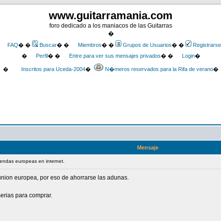
www.guitarramania.com
foro dedicado a los maniacos de las Guitarras
�
FAQ
� �
Buscar
� �
Miembros
� �
Grupos de Usuarios
� �
Registrarse
�
Perfil
� �
Entre para ver sus mensajes privados
� �
Login
�
�
Inscritos para Uceda-2004
�
N�meros reservados para la Rifa de verano
�
Mensaje
iendas europeas en internet.
 union europea, por eso de ahorrarse las adunas.
serias para comprar.