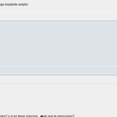
ogo bastante amplio.
upes? y si no tiene solucion...�de que te preocupas?