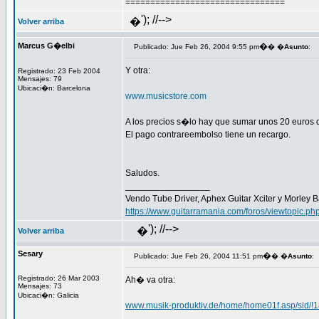
================================
'); //-->
�
Volver arriba
Marcus G�elbi
�
Publicado: Jue Feb 26, 2004 9:55 pm
� �
Asunto
:
Y otra:
Registrado: 23 Feb 2004
Mensajes: 79
Ubicaci�n: Barcelona
www.musicstore.com
A los precios s�lo hay que sumar unos 20 euros
El pago contrareembolso tiene un recargo.
Saludos.
_________________
Vendo Tube Driver, Aphex Guitar Xciter y Morley 
https://www.guitarramania.com/foros/viewtopic.p
'); //-->
�
Volver arriba
Sesary
�
Publicado: Jue Feb 26, 2004 11:51 pm
� �
Asunto
:
Registrado: 26 Mar 2003
Ah� va otra:
Mensajes: 73
Ubicaci�n: Galicia
www.musik-produktiv.de/home/home01f.asp/sid/!