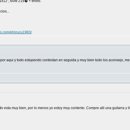
 1x12", 60W 219� + envio.
ios...
hoo.com/ph/zucu1983/
por aqui y todo estupendo contestan en seguida y muy bien todo los aconsejo, me d
tiv esta muy bien, por lo menos yo estoy muy contento. Compre alli una guitarra y 