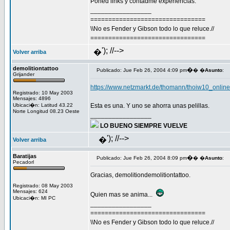
Poned links y contadme experiencias.
_________________
================================
\\No es Fender y Gibson todo lo que reluce.//
================================
'); //-->
�
Volver arriba
demolitiontattoo
�
Publicado: Jue Feb 26, 2004 4:09 pm
� �
Asunto
:
Grijander
https://www.netzmarkt.de/thomann/thoiw10_onli
Registrado: 10 May 2003
Mensajes: 4896
Ubicaci�n: Latitud 43.22
Esta es una. Y uno se ahorra unas pelillas.
Norte Longitud 08.23 Oeste
_________________
LO BUENO SIEMPRE VUELVE
'); //-->
�
Volver arriba
Baratijas
�
Publicado: Jue Feb 26, 2004 8:09 pm
� �
Asunto
:
Pecadorl
Gracias, demolitiondemolitiontattoo.
Registrado: 08 May 2003
Mensajes: 624
Quien mas se anima...
Ubicaci�n: MI PC
_________________
================================
\\No es Fender y Gibson todo lo que reluce.//