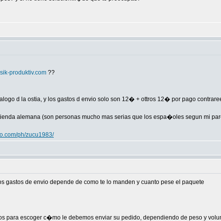
ik-produktiv.com
??
alogo d la ostia, y los gastos d envio solo son 12� + ottros 12� por pago contrar
tienda alemana (son personas mucho mas serias que los espa�oles segun mi parece
hoo.com/ph/zucu1983/
os gastos de envio depende de como te lo manden y cuanto pese el paquete
ros para escoger c�mo le debemos enviar su pedido, dependiendo de peso y volum