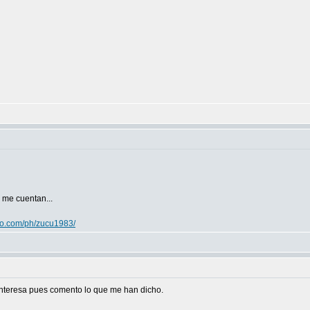
 me cuentan...
hoo.com/ph/zucu1983/
e interesa pues comento lo que me han dicho.