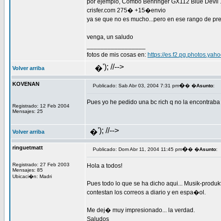
por ejemplo, Combo Behringer GX112 Blue Devil
crisfer.com 275� +15�envio
ya se que no es mucho...pero en ese rango de prec
venga, un saludo
_________________
fotos de mis cosas en:
https://es.f2.pg.photos.ya
'); //-->
�
Volver arriba
KOVENAN
�
Publicado: Sab Abr 03, 2004 7:31 pm
� �
Asunto
:
Pues yo he pedido una bc rich q no la encontraba 
Registrado: 12 Feb 2004
Mensajes: 25
'); //-->
�
Volver arriba
ringuetmatt
�
Publicado: Dom Abr 11, 2004 11:45 pm
� �
Asunto
:
Registrado: 27 Feb 2003
Hola a todos!
Mensajes: 85
Ubicaci�n: Madri
Pues todo lo que se ha dicho aqui... Musik-produk
contestan los correos a diario y en espa�ol.
Me dej� muy impresionado... la verdad.
Saludos