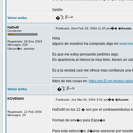
Gelillo
'); //-->
�
Volver arriba
HaDoM
�
Publicado: Dom Feb 29, 2004 11:45 pm
� �
Asunto
:
Condemor
Hola
Registrado: 26 Ene 2003
alguno de vosotros ha comprado algo en
www.mus
Mensajes: 228
Ubicaci�n: asturias
Es que me estoy pensando pedirles algo.
En apariencia al menos ta muy bien, tienen un cal
Es q la verdad casi me ofrece mas confianza una 
_________________
fotos de mis cosas en:
https://es.f2.pg.photos.ya
'); //-->
�
Volver arriba
KOVENAN
�
Publicado: Jue Mar 04, 2004 3:02 am
� �
Asunto
:
HaDoM no los 12 � son por el contrareembolso l
Registrado: 12 Feb 2004
Mensajes: 25
Formas de env�o para Espa�a
Para esta selecci�n, d�jese asesorar por nosot