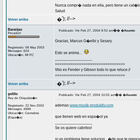
Nunca compr� nada en ella, pero tiene un cat�l
Salud
'); //-->
�
Volver arriba
Baratijas
�
Publicado: Vie Feb 27, 2004 9:52 am
� �
Asunto
:
Pecadorl
Gracias, Marcus G�elbi y Sesary.
Registrado: 08 May 2003
Mensajes: 624
Esto se anima...
Ubicaci�n: MI PC
_________________
================================
\\No es Fender y Gibson todo lo que reluce.//
================================
'); //-->
�
Volver arriba
gelillo
�
Publicado: Vie Feb 27, 2004 10:02 am
� �
Asunto
:
Rey de Chiquitist�n
ademas
www.musik-produktiv.com
Registrado: 22 Nov 2002
Mensajes: 4689
Ubicaci�n: Cantabria
que tienen web en espa�ol ya
(Espa�a)
_________________
Se os quiere cabritos!
si un problema tiene solucion...�de que te preoc