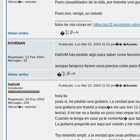
Ubicaci�n: asturias
Pues casualidades de la vida, por mandar una guit
Pues eso, venga, un saludo
_________________
fotos de mis cosas en:
https://es.f2.pg.photos.ya
'); //-->
�
Volver arriba
KOVENAN
�
Publicado: Lun Mar 15, 2004 11:31 pm
� �
Asunto
:
HaDoM has pedido algo para saber como funcio
Registrado: 12 Feb 2004
Mensajes: 25
aunque tampoco tienen unos precios como para it
'); //-->
�
Volver arriba
HaDoM
�
Publicado: Lun Mar 15, 2004 11:52 pm
� �
Asunto
:
Condemor
hola tio
Registrado: 26 Ene 2003
pues si, he pedido una guitarra. La verdad que va
Mensajes: 228
Ubicaci�n: asturias
una guitarra por traerla a espa�a via ups son 12 e
teoria). A mi me va a tardar un poco mas orque la t
Cuando la tenga en casa ya te comentar� que tal..
La guitarra pregunte por aqui por oviedo y me cob
Toy mirando ampli, y la verdad que unas pelillas s