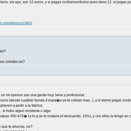
arra, via ups, son 12 euros, y si pagas contrareembolso pues otros 12. si pagas por
hoo.com/ph/zucu1983/
nan?
rar cohetes no?
, en mi opinion son una gente muy seria y profesional.
uros (desde cualkier tienda d espa�a ya te cobran mas...), y si kieres pagar contr
ubieron q pedir a la fabrica.
 si hubo algun incidente o algo.
raban 450-470� (a lo q se le restaria el descuento, 10%), y con ellos la tengo en 
i que te ahorras, no?