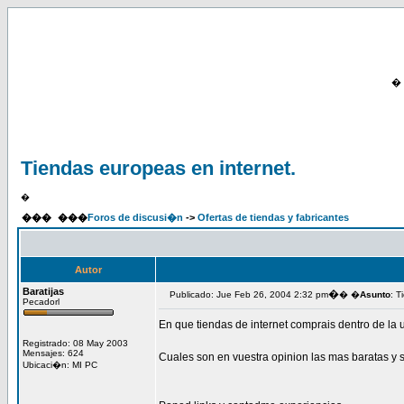
�
Tiendas europeas en internet.
�
���
���
Foros de discusi�n
->
Ofertas de tiendas y fabricantes
Autor
Baratijas
�
Publicado: Jue Feb 26, 2004 2:32 pm
� �
Asunto
: T
Pecadorl
En que tiendas de internet comprais dentro de la
Registrado: 08 May 2003
Mensajes: 624
Cuales son en vuestra opinion las mas baratas y 
Ubicaci�n: MI PC