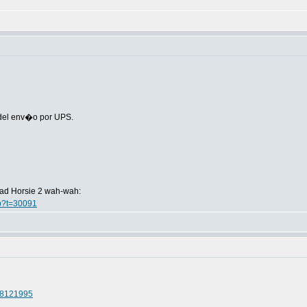
 del env�o por UPS.
Bad Horsie 2 wah-wah:
hp?t=30091
18121995