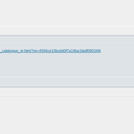
ne_catalogue_gi.html?sn=4566ce10bcdd0f7a19ba1fadf09034f4