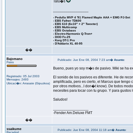
Talu�s
_________________
- Pedulla MVP 4 '91 Flamed Maple AAA + EMG PJ-Set
- EBS Fafner TD600
- EBS 610 (6x10" + 2" Tweeter)
- EBS Multicomp
- EBS Octabass
- Electro-Harmonix Q-Tron+
- DOD Fx-25
- Korg DT-1 Pro
- D'Addario XL 40-95
��
Bajomano
Publicado: Jue Ene 08, 2004 7:23 am�
Asunto
:
Fistro
Bueno, pues yo soy m�s de pasivo. Miki se ha e
Registrado: 05 Jul 2003
El sonido de los pasivos es diferente. He de re
Mensajes: 2493
amplificada, pero es cierto, el Marcus que tengo 
Ubicaci�n: Arrasate (Gipuzkoa)
por otros motivos...I don�t know). De todos mo
necesites para tocar con tu grupo. Y para gustos
Saludos!
_________________
-Fender Am.Deluxe FMT
��
ssaikume
Publicado: Jue Ene 08, 2004 11:18 am�
Asunto
:
Pecadorl