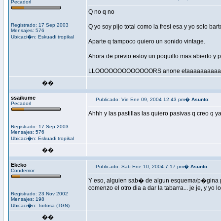
Pecadorl
Q no q no
Registrado: 17 Sep 2003
Q yo soy pijo total como la fresi esa y yo solo ba
Mensajes: 576
Ubicaci�n: Eskuadi tropikal
Aparte q tampoco quiero un sonido vintage.
Ahora de previo estoy un poquillo mas abierto y 
LLOOOOOOOOOOOOORS anone etaaaaaaaaaa
��
ssaikume
Publicado: Vie Ene 09, 2004 12:43 pm�
Asunto
:
Pecadorl
Ahhh y las pastillas las quiero pasivas q creo q 
Registrado: 17 Sep 2003
Mensajes: 576
Ubicaci�n: Eskuadi tropikal
��
Ekeko
Publicado: Sab Ene 10, 2004 7:17 pm�
Asunto
:
Condemor
Y eso, alguien sab� de algun esquema/p�gina pa
comenzo el otro dia a dar la tabarra... je je, y yo
Registrado: 23 Nov 2002
Mensajes: 198
Ubicaci�n: Tortosa (TGN)
��