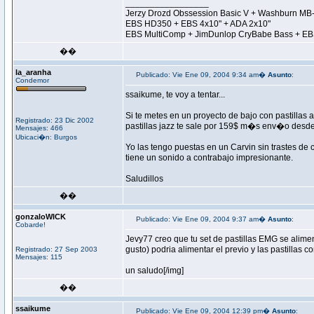
_________________
Jerzy Drozd Obssession Basic V + Washburn MB
EBS HD350 + EBS 4x10" + ADA 2x10"
EBS MultiComp + JimDunlop CryBabe Bass + EB
��
la_aranha
Publicado: Vie Ene 09, 2004 9:34 am�
Asunto
:
Condemor
ssaikume, te voy a tentar...
Si te metes en un proyecto de bajo con pastillas 
Registrado: 23 Dic 2002
pastillas jazz te sale por 159$ m�s env�o desd
Mensajes: 466
Ubicaci�n: Burgos
Yo las tengo puestas en un Carvin sin trastes d
tiene un sonido a contrabajo impresionante.
Saludillos
��
gonzaloWICK
Publicado: Vie Ene 09, 2004 9:37 am�
Asunto
:
Cobarde!
Jevy77 creo que tu set de pastillas EMG se alimen
gusto) podria alimentar el previo y las pastillas c
Registrado: 27 Sep 2003
Mensajes: 115
un saludo[/img]
��
ssaikume
Publicado: Vie Ene 09, 2004 12:39 pm�
Asunto
: