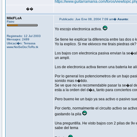
https://www.guitarramania.com/foros/viewtopic.p
��
MikiFLeA
Publicado: Jue Ene 08, 2004 7:09 am�
Asunto
:
Fistro
Yo escojo electronica activa.
Registrado: 12 Jul 2003
Se tiene ke explicar la diferencia entre las dos o
Mensajes: 2489
Ubicaci�n: Terrassa
Yo la explico. Si me ekivoco me tirais piedras ok? 
www.NoiSeDocToRs.tk
Los bajos con electronica pasiva envian la se�al q
un ampli.
Los de electronica activa tienen una bateria ke al
Por lo general los potenciometros de un bajo pasi
sonido mas n�tido.
Se ve que no es recomendable pasar la se�al del
esta a la orden del d�a, tanto para conciertos c
Pero bueno ke un bajo ya sea activo o pasivo sue
Por cierto, normalmente el circuito activo se acti
gastando la pila
Una preguntilla. He visto bajos con 2 pilas de 9
sabe del tema