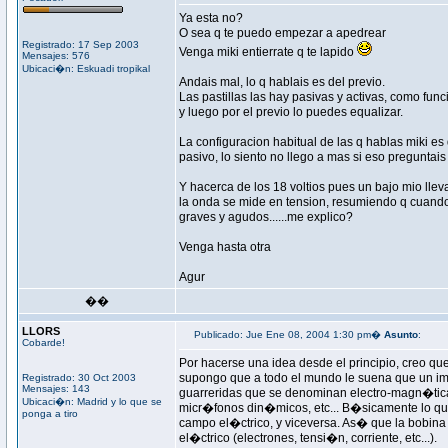
Ya esta no?
O sea q te puedo empezar a apedrear
Registrado: 17 Sep 2003
Venga miki entierrate q te lapido
Mensajes: 576
Ubicaci�n: Eskuadi tropikal
Andais mal, lo q hablais es del previo.
Las pastillas las hay pasivas y activas, como fun
y luego por el previo lo puedes equalizar.
La configuracion habitual de las q hablas miki es 
pasivo, lo siento no llego a mas si eso preguntais e
Y hacerca de los 18 voltios pues un bajo mio lleva 
la onda se mide en tension, resumiendo q cuando 
graves y agudos......me explico?
Venga hasta otra
Agur
��
LLORS
Publicado: Jue Ene 08, 2004 1:30 pm�
Asunto
:
Cobarde!
Por hacerse una idea desde el principio, creo q
supongo que a todo el mundo le suena que un i
Registrado: 30 Oct 2003
Mensajes: 143
guarreridas que se denominan electro-magn�ticas
Ubicaci�n: Madrid y lo que se
micr�fonos din�micos, etc... B�sicamente lo qu
ponga a tiro
campo el�ctrico, y viceversa. As� que la bobina
el�ctrico (electrones, tensi�n, corriente, etc...).