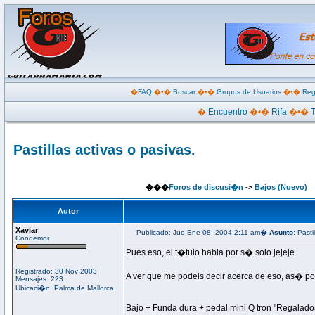
�
FAQ
�•�
Buscar
�•�
Grupos de Usuarios
�•�
Reg
�
Encuentro
�•�
Rifa
�•�
Pastillas activas o pasivas.
���
Foros de discusi�n
->
Bajos (Nuevo)
Autor
Xaviar
Publicado: Jue Ene 08, 2004 2:11 am�
Asunto
: Pasti
Condemor
Pues eso, el t�tulo habla por s� solo jejeje.
Registrado: 30 Nov 2003
A ver que me podeis decir acerca de eso, as� p
Mensajes: 223
Ubicaci�n: Palma de Mallorca
_________________
Bajo + Funda dura + pedal mini Q tron "Regalado