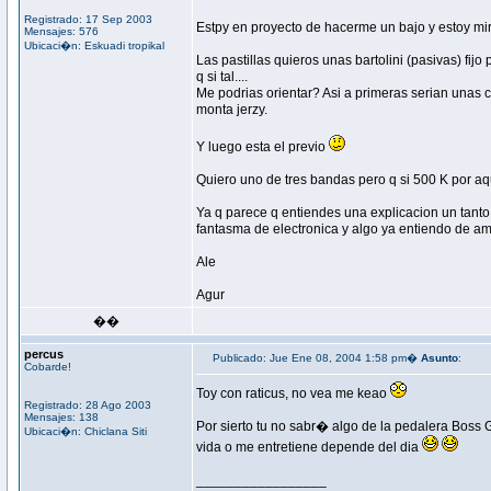
Registrado: 17 Sep 2003
Estpy en proyecto de hacerme un bajo y estoy mir
Mensajes: 576
Ubicaci�n: Eskuadi tropikal
Las pastillas quieros unas bartolini (pasivas) fij
q si tal....
Me podrias orientar? Asi a primeras serian unas co
monta jerzy.
Y luego esta el previo
Quiero uno de tres bandas pero q si 500 K por aqui 
Ya q parece q entiendes una explicacion un tanto l
fantasma de electronica y algo ya entiendo de am
Ale
Agur
��
percus
Publicado: Jue Ene 08, 2004 1:58 pm�
Asunto
:
Cobarde!
Toy con raticus, no vea me keao
Registrado: 28 Ago 2003
Mensajes: 138
Por sierto tu no sabr� algo de la pedalera Boss 
Ubicaci�n: Chiclana Siti
vida o me entretiene depende del dia
_________________