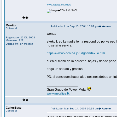
www.fotolog.net/RILO
�TOMA YUSKO!
��
Mawito
Publicado: Lun Sep 13, 2004 10:02 pm�
Asunto
:
Cobarde!
wenas
Registrado: 22 Dic 2003
Mensajes: 127
ekeko kreo ke nadie te ha respondido porke eso l
Ubicaci�n: en mi casa
no se si te servira
https://www5.ocn.ne.jp/~dgb/index_e.htm
ai en el menu de la derecha, bajas y donde pone e
enga un saludo y gracias
PD: si consigues hacer algo pos nos debes un tut
_________________
Gran Grupo de Power Metal
www.metalize.tk
��
CarlosBass
Publicado: Mar Sep 14, 2004 10:15 pm�
Asunto
:
Cobarde!