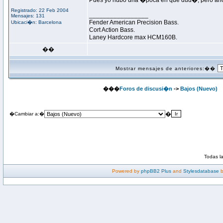
Pues yo hubo una �poca en que dud�, pero ahora
Registrado: 22 Feb 2004
_________________
Mensajes: 131
Fender American Precision Bass.
Ubicaci�n: Barcelona
Cort Action Bass.
Laney Hardcore max HCM160B.
��
Mostrar mensajes de anteriores:��
���
Foros de discusi�n
->
Bajos (Nuevo)
�
�Cambiar a:�
Todas l
Powered by
phpBB2 Plus
and
Stylesdatabase
b