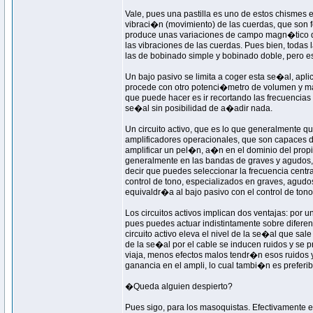
Vale, pues una pastilla es uno de estos chismes
vibraci�n (movimiento) de las cuerdas, que son
produce unas variaciones de campo magn�tico qu
las vibraciones de las cuerdas. Pues bien, todas 
las de bobinado simple y bobinado doble, pero e
Un bajo pasivo se limita a coger esta se�al, apli
procede con otro potenci�metro de volumen y mand
que puede hacer es ir recortando las frecuencias
se�al sin posibilidad de a�adir nada.
Un circuito activo, que es lo que generalmente qu
amplificadores operacionales, que son capaces d
amplificar un pel�n, a�n en el dominio del propio
generalmente en las bandas de graves y agudos
decir que puedes seleccionar la frecuencia cent
control de tono, especializados en graves, agudo
equivaldr�a al bajo pasivo con el control de ton
Los circuitos activos implican dos ventajas: por
pues puedes actuar indistintamente sobre difer
circuito activo eleva el nivel de la se�al que sal
de la se�al por el cable se inducen ruidos y s
viaja, menos efectos malos tendr�n esos ruidos
ganancia en el ampli, lo cual tambi�n es preferib
�Queda alguien despierto?
Pues sigo, para los masoquistas. Efectivamente exi