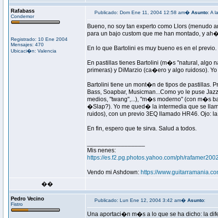
Rafabass
Publicado: Dom Ene 11, 2004 12:58 am�
Asunto
: A 
Condemor
Bueno, no soy tan experto como Llors (menudo art
para un bajo custom que me han montado, y ah� v
Registrado: 10 Ene 2004
Mensajes: 470
En lo que Bartolini es muy bueno es en el previ
Ubicaci�n: Valencia
En pastillas tienes Bartolini (m�s "natural, al
primeras) y DiMarzio (ca�ero y algo ruidoso). Yo a
Bartolini tiene un mont�n de tipos de pastillas. 
Bass, Soapbar, Musicman...Como yo le puse Jazz B
medios, "twang",...), "m�s moderno" (con m�s b
�Slap?). Yo me qued� la intermedia que se llama 9
ruidos), con un previo 3EQ llamado HR46. Ojo: la 
En fin, espero que te sirva. Salud a todos.
_________________
Mis nenes:
https://es.f2.pg.photos.yahoo.com/ph/rafamer200
Vendo mi Ashdown:
https://www.guitarramania.c
��
Pedro Vecino
Publicado: Lun Ene 12, 2004 3:42 am�
Asunto
:
Fistro
Una aportaci�n m�s a lo que se ha dicho: la dife