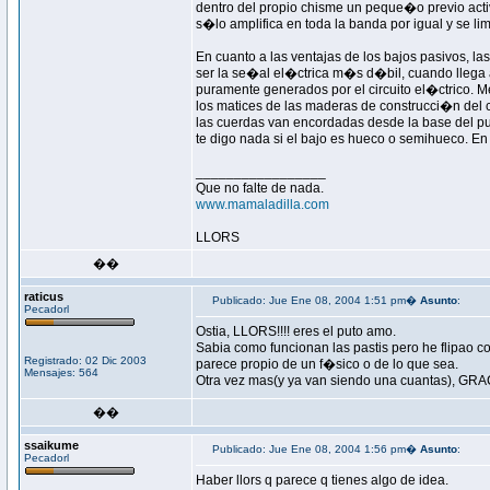
dentro del propio chisme un peque�o previo activ
s�lo amplifica en toda la banda por igual y se li
En cuanto a las ventajas de los bajos pasivos, l
ser la se�al el�ctrica m�s d�bil, cuando llega a
puramente generados por el circuito el�ctrico. M
los matices de las maderas de construcci�n del c
las cuerdas van encordadas desde la base del puen
te digo nada si el bajo es hueco o semihueco. En 
_________________
Que no falte de nada.
www.mamaladilla.com
LLORS
��
raticus
Publicado: Jue Ene 08, 2004 1:51 pm�
Asunto
:
Pecadorl
Ostia, LLORS!!!! eres el puto amo.
Sabia como funcionan las pastis pero he flipao 
Registrado: 02 Dic 2003
parece propio de un f�sico o de lo que sea.
Mensajes: 564
Otra vez mas(y ya van siendo una cuantas), GRAC
��
ssaikume
Publicado: Jue Ene 08, 2004 1:56 pm�
Asunto
:
Pecadorl
Haber llors q parece q tienes algo de idea.