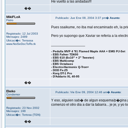
He vuelto a las andadas!!!
��
MikiFLeA
Publicado: Jue Ene 08, 2004 3:37 pm�
Asunto
:
Fistro
Pues ssaikume, no iba mal encaminado eh, la pr
Registrado: 12 Jul 2003
Pero yo supongo que Xaviar se referia a la electro
Mensajes: 2489
Ubicaci�n: Terrassa
www.NoiSeDocToRs.tk
_________________
- Pedulla MVP 4 '91 Flamed Maple AAA + EMG PJ-Set
- EBS Fafner TD600
- EBS 610 (6x10" + 2" Tweeter)
- EBS Multicomp
- EBS Octabass
- Electro-Harmonix Q-Tron+
- DOD Fx-25
- Korg DT-1 Pro
- D'Addario XL 40-95
��
Ekeko
Publicado: Vie Ene 09, 2004 12:46 am�
Asunto
:
Condemor
Y eso, alguien sab� de algun esquema/p�gina pa
comenzo el otro dia a dar la tabarra... je je, y yo
Registrado: 23 Nov 2002
Mensajes: 198
Ubicaci�n: Tortosa (TGN)
��