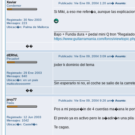
Xaviar
Publicado: Vie Ene 09, 2004 1:20 am�
Asunto
:
Condemor
Si Miki, a eso me refer�a, aunque las explicacio
Registrado: 30 Nov 2003
Mensajes: 223
Ubicaci�n: Palma de Mallorca
_________________
Bajo + Funda dura + pedal mini Q tron "Regalado
https://www.guitarramania.com/foros/viewtopic.p
��
dERfeL
Publicado: Vie Ene 09, 2004 3:09 am�
Asunto
:
Pecadorl
joder k dominio del tema
Registrado: 29 Ene 2003
Mensajes: 840
_________________
Ubicaci�n: en un pais
Sin esperarlo ni no, el coche se salio de la carret
multicolooooorrrrr
��
jevy77
Publicado: Vie Ene 09, 2004 9:26 am�
Asunto
:
Fistro
Pos a mi peque�in de 4 cuerdas ma�ana le pon
Registrado: 12 Jun 2003
El previo ya es activo pero le a�adir�n una pila
Mensajes: 1042
Ubicaci�n: Castell�n
Te cagas.