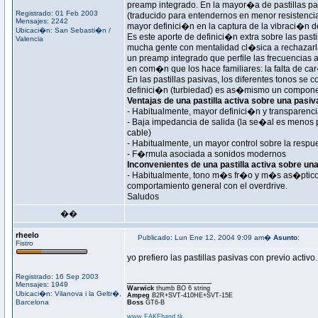
preamp integrado. En la mayor�a de pastillas p
Registrado: 01 Feb 2003
(traducido para entendernos en menor resistencia
Mensajes: 2242
mayor definici�n en la captura de la vibraci�n d
Ubicaci�n: San Sebasti�n /
Es este aporte de definici�n extra sobre las past
Valencia
mucha gente con mentalidad cl�sica a rechazarl
un preamp integrado que perfile las frecuencias 
en com�n que los hace familiares: la falta de ca
En las pastillas pasivas, los diferentes tonos se
definici�n (turbiedad) es as�mismo un componen
Ventajas de una pastilla activa sobre una pasiv
- Habitualmente, mayor definici�n y transparenc
- Baja impedancia de salida (la se�al es menos 
cable)
- Habitualmente, un mayor control sobre la respu
- F�rmula asociada a sonidos modernos
Inconvenientes de una pastilla activa sobre un
- Habitualmente, tono m�s fr�o y m�s as�ptico.
comportamiento general con el overdrive.
Saludos
��
rheelo
Publicado: Lun Ene 12, 2004 9:09 am�
Asunto
:
Fistro
yo prefiero las pastillas pasivas con previo activo.
Registrado: 16 Sep 2003
_________________
Mensajes: 1949
Warwick
thumb BO 6 string
Ubicaci�n: Vilanova i la Geltr�,
Ampeg
B2R+SVT-410HE+SVT-15E
Barcelona
Boss
GT6-B
www.FAKEband.tk