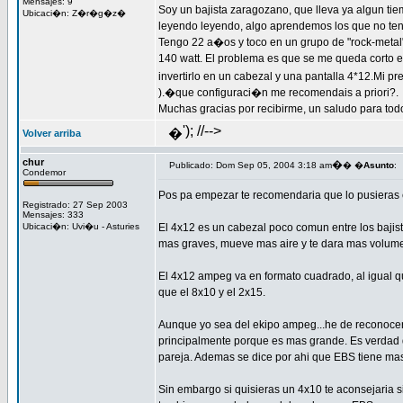
Mensajes: 9
Soy un bajista zaragozano, que lleva ya algun ti
Ubicaci�n: Z�r�g�z�
leyendo leyendo, algo aprendemos los que no t
Tengo 22 a�os y toco en un grupo de "rock-metal"
140 watt. El problema es que se me queda corto 
invertirlo en un cabezal y una pantalla 4*12.Mi p
).�que configuraci�n me recomendais a priori?.
Muchas gracias por recibirme, un saludo para tod
'); //-->
�
Volver arriba
chur
�
Publicado: Dom Sep 05, 2004 3:18 am
� �
Asunto
:
Condemor
Pos pa empezar te recomendaria que lo pusieras en
Registrado: 27 Sep 2003
Mensajes: 333
Ubicaci�n: Uvi�u - Asturies
El 4x12 es un cabezal poco comun entre los baji
mas graves, mueve mas aire y te dara mas volumen
El 4x12 ampeg va en formato cuadrado, al igual q
que el 8x10 y el 2x15.
Aunque yo sea del ekipo ampeg...he de reconocer q
principalmente porque es mas grande. Es verdad q
pareja. Ademas se dice por ahi que EBS tiene mas
Sin embargo si quisieras un 4x10 te aconsejaria 