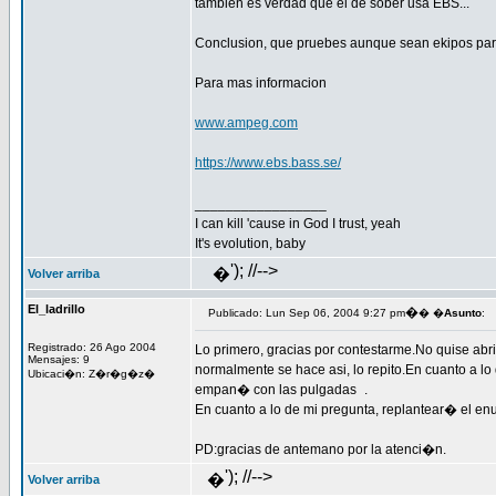
tambien es verdad que el de sober usa EBS...
Conclusion, que pruebes aunque sean ekipos parec
Para mas informacion
www.ampeg.com
https://www.ebs.bass.se/
_________________
I can kill 'cause in God I trust, yeah
It's evolution, baby
'); //-->
�
Volver arriba
El_ladrillo
�
Publicado: Lun Sep 06, 2004 9:27 pm
� �
Asunto
:
Registrado: 26 Ago 2004
Lo primero, gracias por contestarme.No quise abri
Mensajes: 9
normalmente se hace asi, lo repito.En cuanto a lo
Ubicaci�n: Z�r�g�z�
empan� con las pulgadas
.
En cuanto a lo de mi pregunta, replantear� el enu
PD:gracias de antemano por la atenci�n.
'); //-->
�
Volver arriba