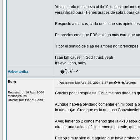
Yo me tiraria de cabeza al 4x10, de las opciones 
versatilidad pura. Tienes grabes de sobra para cas
Respecto a marcas, cada uno tiene sus opiniones 
En precios creo que EBS es algo mas caro que a
Y por el sonido de slap de ampeg no t preocupes,
_________________
I can kill 'cause in God I trust, yeah
It's evolution, baby
'); //-->
�
Volver arriba
Born
�
Publicado: Mie Ago 25, 2004 5:37 pm
� �
Asunto
:
Registrado: 16 Ago 2004
Gracias por tu respuesta, Chur, me has dado en q
Mensajes: 50
Ubicaci�n: Planet Earth
Aunque hab�a olvidado comentar en mi post la p
la atenci�n. Creo que es la que usa Gonzalowick,
A ver, teniendo 2 conos menos que la 4x10 est� 
ofrecer una salida suficientemente potente, que
Estar�a muy bien que aguien que haya probado e