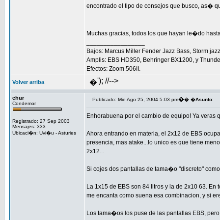
encontrado el tipo de consejos que busco, as� q
Muchas gracias, todos los que hayan le�do hasta
_________________
Bajos: Marcus Miller Fender Jazz Bass, Storm jazz
Amplis: EBS HD350, Behringer BX1200, y Thunder
Efectos: Zoom 506II.
'); //-->
�
Volver arriba
chur
�
Publicado: Mie Ago 25, 2004 5:03 pm
� �
Asunto
:
Condemor
Enhorabuena por el cambio de equipo! Ya veras 
Registrado: 27 Sep 2003
Mensajes: 333
Ubicaci�n: Uvi�u - Asturies
Ahora entrando en materia, el 2x12 de EBS ocupa e
presencia, mas atake...lo unico es que tiene menos
2x12...
Si cojes dos pantallas de tama�o "discreto" como 
La 1x15 de EBS son 84 litros y la de 2x10 63. En t
me encanta como suena esa combinacion, y si eres 
Los tama�os los puse de las pantallas EBS, per