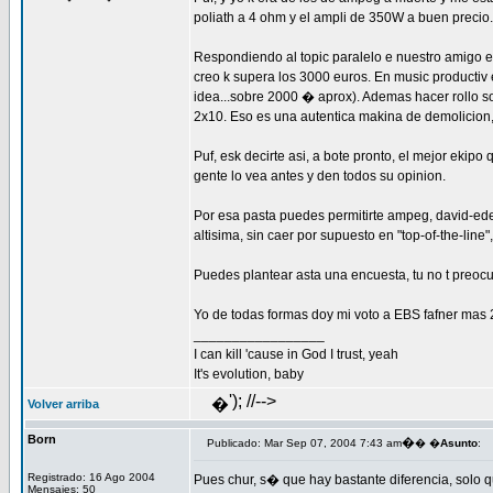
poliath a 4 ohm y el ampli de 350W a buen precio.
Respondiendo al topic paralelo e nuestro amigo el
creo k supera los 3000 euros. En music productiv
idea...sobre 2000 � aprox). Ademas hacer rollo sob
2x10. Eso es una autentica makina de demolicion, s
Puf, esk decirte asi, a bote pronto, el mejor ekip
gente lo vea antes y den todos su opinion.
Por esa pasta puedes permitirte ampeg, david-ede
altisima, sin caer por supuesto en "top-of-the-line"
Puedes plantear asta una encuesta, tu no t preocu
Yo de todas formas doy mi voto a EBS fafner ma
_________________
I can kill 'cause in God I trust, yeah
It's evolution, baby
'); //-->
�
Volver arriba
Born
�
Publicado: Mar Sep 07, 2004 7:43 am
� �
Asunto
:
Registrado: 16 Ago 2004
Pues chur, s� que hay bastante diferencia, solo 
Mensajes: 50