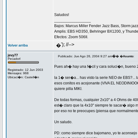
Saludos!
_________________
Bajos: Marcus Miller Fender Jazz Bass, Storm jazz
Amplis: EBS HD350, Behringer BX1200, y Thunder
Efectos: Zoom 506II.
'); //-->
�
Volver arriba
jevy77
�
Publicado: Jue Ago 26, 2004 9:27 am
� �
Asunto
:
Pecadorl
Pues ah� hay una f�cil y cara soluci�n, bueno 
Registrado: 12 Jun 2003
Mensajes: 968
Ubicaci�n: Castell�n
la 1� ser�a... has visto la serie NEO de EBS?...
esos conitos es acojonante (VIVA EL NEODINIOOOO
quiere pilla MIKI.
De todas formas, cualquier 2x10" a 4 Ohms de 400 
est� claro que la 4x10" siempre te sacar� algo m
por eso no te preocupes (piensa que normalmente
Un saludo.
PD: como siempre dice bajomano, yo te aconsejo q