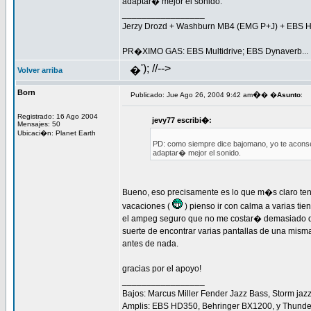
adaptar� mejor el sonido.
_________________
Jerzy Drozd + Washburn MB4 (EMG P+J) + EBS H
PR�XIMO GAS: EBS Multidrive; EBS Dynaverb...
'); //-->
�
Volver arriba
Born
�
Publicado: Jue Ago 26, 2004 9:42 am
� �
Asunto
:
Registrado: 16 Ago 2004
jevy77 escribi�:
Mensajes: 50
Ubicaci�n: Planet Earth
PD: como siempre dice bajomano, yo te aconsejo
adaptar� mejor el sonido.
Bueno, eso precisamente es lo que m�s claro te
vacaciones (
) pienso ir con calma a varias tie
el ampeg seguro que no me costar� demasiado de
suerte de encontrar varias pantallas de una mism
antes de nada.
gracias por el apoyo!
_________________
Bajos: Marcus Miller Fender Jazz Bass, Storm jazz
Amplis: EBS HD350, Behringer BX1200, y Thunder