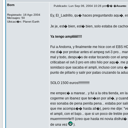
Born
�
Publicado: Lun Sep 06, 2004 10:26 pm
� �
Asunto
:
Registrado: 16 Ago 2004
Ey, El_Ladrillo, qu� haces preguntando aqu�, es
Mensajes: 50
Ubicaci�n: Planet Earth
Je je, est� bien, est� bien, solo estaba de cacho
Ya tengo ampliiiii!!!!
Fui a Andorra, y finalmente me hice con el EBS HD
me di� por probar antes el ampeg svt-3 pro... m
mal y todo, despu�s de estar tocando con el ampli
criticaban el svt-3 pro em otro hilo por aqu�. m
sonidaco que sacaba el ampli, incluso con una �ni
punto de pillarlo y salir por patas cruzando la adu
SOLO 1500 euros!!!!!!!!!!!!!
me empec� a marear... y fui a la otra tienda, en 
cogerme un ibanez que ten�an por all�, y cuand
eso sonaba de pena penita pena... estaba por sal
que me acompa�� hasta all�), pero me dije: "veng
el ampli, con el bajo... que si un poco de treble
muerrrrrrrrrrte!!! (creo que hasta mi novia disfru
de una vez
).