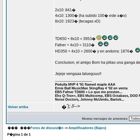
2x10: 841�
4x10: 1300� (ha subido 100� este a�o)
8x10: 1923� (tecagas xD)
TD650 + 8x10 = 3953�
Fafner + 4x10 = 3110�
HD350 + 4x10 = 2600� y en andorra: 1876�
Conclusion, el amigo Born ha pillao una ganga 
Jejeje vengaaa talueguuu!!
_________________
Pedulla MVP 4 '91 flamed maple AAA
Ernie Ball MusicMan StingRay 4 '02 en venta
EBS Fafner TD600 + Lo que me presten...
Ehx Q-Tron+, EBS Multicomp, EBS Octabass, DOD 
Noise Doctors, Johnny McUerdo, Bartok...
'); //-->
�
Volver arriba
Mostrar mensajes de anteriores:
���
���
Foros de discusi�n
->
Amplificadores (Bajos)
P�gina
1
de
1