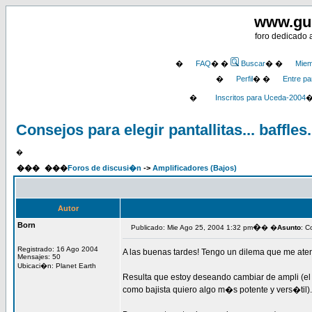
www.gu
foro dedicado 
�
FAQ
� �
Buscar
� �
Miem
�
Perfil
� �
Entre pa
�
Inscritos para Uceda-2004
Consejos para elegir pantallitas... baffles.
�
���
���
Foros de discusi�n
->
Amplificadores (Bajos)
Autor
Born
�
Publicado: Mie Ago 25, 2004 1:32 pm
� �
Asunto
: C
Registrado: 16 Ago 2004
A las buenas tardes! Tengo un dilema que me ate
Mensajes: 50
Ubicaci�n: Planet Earth
Resulta que estoy deseando cambiar de ampli (e
como bajista quiero algo m�s potente y vers�til).