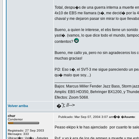
Total, despu�s de una guerra interna a muerte entr
4x10 de EBS me llamara (s�, me decid� por la 4
chaval y me dejaron pasar sin mirar lo que llevab
Bueno, a quien le interese, el ebs tiene un sonid
yast�. (vamos, lo que dice todo el mundo, tampoco
contentos?
Bueno, me callo ya, pero no sin agradeceros los c
muchas gracias!
P.D: Eso s�, el SVT-3 me sigue pareciendo un pe
qu� malo que soy....)
_________________
Bajos: Marcus Miller Fender Jazz Bass, Storm jazz
Amplis: EBS HD350, Behringer BX1200, y Thunder
Efectos: Zoom 506II.
'); //-->
�
Volver arriba
chur
�
Publicado: Mar Sep 07, 2004 3:07 am
� �
Asunto
:
Condemor
Peaso ekipo k te has ajenciado
por cuanto te sal
Registrado: 27 Sep 2003
Mensajes: 333
Ubicaci�n: Uvi�u - Asturies
Puf, y yo k era de los de ampeg a muerte y me est