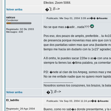
Efectos: Zoom 506II.
'); //-->
�
Volver arriba
raticus
�
Publicado: Mie Sep 01, 2004 3:09 am
� �
Asunto
:
Condemor
No se que mas a�adir....nada???
Registrado: 02 Dic 2003
Mensajes: 430
Pos eso, dos peazo de amplis, preferible... la 4x1
de presencia porque moverias mas aire que con la
que dos pantallas valen mas que una (bastante mas
tiempo me hacia sin dudarlo con la 1x15" agrade
A 8 omhs, le puedes sacar 220w o as� con una so
siempre tu tienes las �ltima palabra, ya comenta
P.D: �nete al clan de los Ampeg, somos mas y mej
No se me enfade nadie que no quiero morir lapi
_________________
Nosotros somos los corazones, los brazos, la bala
'); //-->
�
Volver arriba
El_ladrillo
�
Publicado: Vie Sep 03, 2004 11:24 pm
� �
Asunto
:
Registrado: 26 Ago 2004
Bueno, como no sab�a donde presentarme, y la d