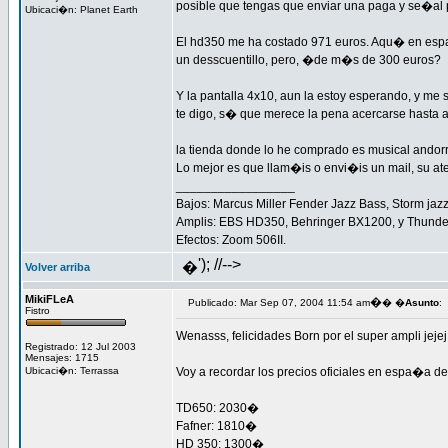
posible que tengas que enviar una paga y se�al
Ubicaci�n: Planet Earth
El hd350 me ha costado 971 euros. Aqu� en espa�
un desscuentillo, pero, �de m�s de 300 euros?
Y la pantalla 4x10, aun la estoy esperando, y me
te digo, s� que merece la pena acercarse hasta a
la tienda donde lo he comprado es musical ando
Lo mejor es que llam�is o envi�is un mail, su at
_________________
Bajos: Marcus Miller Fender Jazz Bass, Storm jazz
Amplis: EBS HD350, Behringer BX1200, y Thunder
Efectos: Zoom 506II.
'); //-->
�
Volver arriba
MikiFLeA
�
Publicado: Mar Sep 07, 2004 11:54 am
� �
Asunto
:
Fistro
Wenasss, felicidades Born por el super ampli jejej
Registrado: 12 Jul 2003
Mensajes: 1715
Ubicaci�n: Terrassa
Voy a recordar los precios oficiales en espa�a d
TD650: 2030�
Fafner: 1810�
HD 350: 1300�