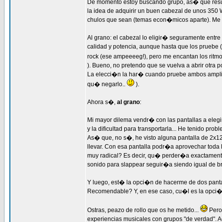
De momento estoy buscando grupo, as� que resu
la idea de adquirir un buen cabezal de unos 350
chulos que sean (temas econ�micos aparte). Me i
Al grano: el cabezal lo eligir� seguramente entr
calidad y potencia, aunque hasta que los pruebe
rock (ese ampeeeeg!), pero me encantan los rit
). Bueno, no pretendo que se vuelva a abrir otra
La elecci�n la har� cuando pruebe ambos amplis 
qu� negarlo..
).
Ahora s�,
al grano
:
Mi mayor dilema vendr� con las pantallas a eleg
y la dificultad para transportarla... He tenido pr
As� que, no s�, he visto alguna pantalla de 2x12
llevar. Con esa pantalla podr�a aprovechar toda 
muy radical? Es decir, qu� perder�a exactament
sonido para slappear seguir�a siendo igual de br
Y luego, est� la opci�n de hacerme de dos pant
Recomendable? Y, en ese caso, cu�l es la opci
Ostras, peazo de rollo que os he metido...
Pero 
experiencias musicales con grupos "de verdad". Ad