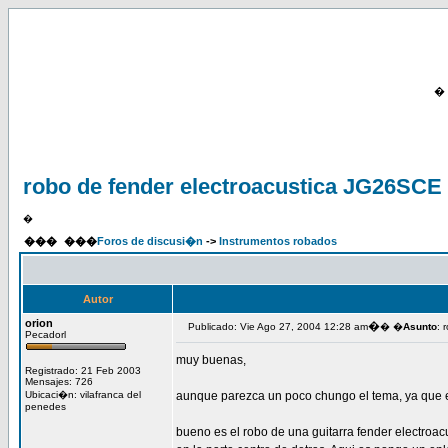
�
robo de fender electroacustica JG26SCE
�
���
���
Foros de discusi�n
->
Instrumentos robados
Autor
orion
�
Publicado: Vie Ago 27, 2004 12:28 am
� �
Asunto
: 
Pecadorl
muy buenas,
Registrado: 21 Feb 2003
Mensajes: 726
Ubicaci�n: vilafranca del
aunque parezca un poco chungo el tema, ya que el
penedes
bueno es el robo de una guitarra fender electroa