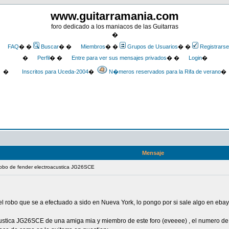
www.guitarramania.com
foro dedicado a los maniacos de las Guitarras
�
FAQ
� �
Buscar
� �
Miembros
� �
Grupos de Usuarios
� �
Registrarse
�
Perfil
� �
Entre para ver sus mensajes privados
� �
Login
�
�
Inscritos para Uceda-2004
�
N�meros reservados para la Rifa de verano
�
Mensaje
robo de fender electroacustica JG26SCE
 robo que se a efectuado a sido en Nueva York, lo pongo por si sale algo en ebay
custica JG26SCE de una amiga mia y miembro de este foro (eveeee) , el numero de