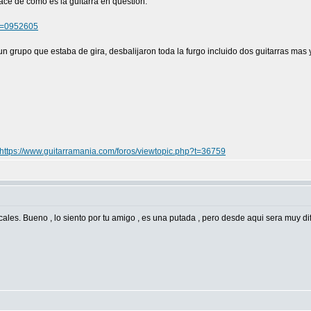
ace de como es la guitarra en question:
no=0952605
n grupo que estaba de gira, desbalijaron toda la furgo incluido dos guitarras mas 
https://www.guitarramania.com/foros/viewtopic.php?t=36759
ales. Bueno , lo siento por tu amigo , es una putada , pero desde aqui sera muy difi