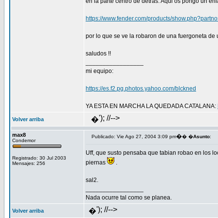
en la parte centro de detras. Aqui os pongo un enl
https://www.fender.com/products/show.php?part
por lo que se ve la robaron de una fuergoneta de u
saludos !!
_________________
mi equipo:
https://es.f2.pg.photos.yahoo.com/blckned
YA ESTA EN MARCHA LA QUEDADA CATALANA:
'); //-->
�
Volver arriba
max8
�
Publicado: Vie Ago 27, 2004 3:09 pm
� �
Asunto
:
Condemor
Uff, que susto pensaba que tabian robao en los loc
Registrado: 30 Jul 2003
piernas
.
Mensajes: 256
sal2.
_________________
Nada ocurre tal como se planea.
'); //-->
�
Volver arriba