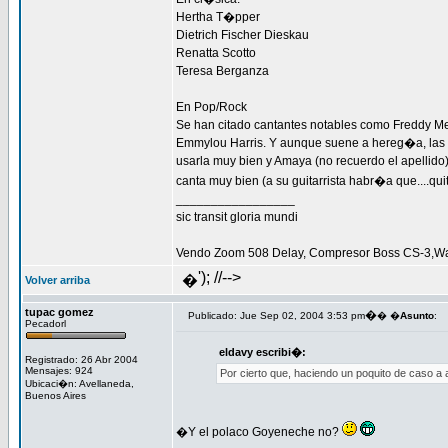
Hertha T�pper
Dietrich Fischer Dieskau
Renatta Scotto
Teresa Berganza
En Pop/Rock
Se han citado cantantes notables como Freddy M
Emmylou Harris. Y aunque suene a hereg�a, las 
usarla muy bien y Amaya (no recuerdo el apellid
canta muy bien (a su guitarrista habr�a que....quit
_________________
sic transit gloria mundi
Vendo Zoom 508 Delay, Compresor Boss CS-3,Wa
'); //-->
�
Volver arriba
tupac gomez
�
Publicado: Jue Sep 02, 2004 3:53 pm
� �
Asunto
:
Pecadorl
eldavy escribi�:
Registrado: 26 Abr 2004
Mensajes: 924
Por cierto que, haciendo un poquito de caso a
Ubicaci�n: Avellaneda,
Buenos Aires
�Y el polaco Goyeneche no?