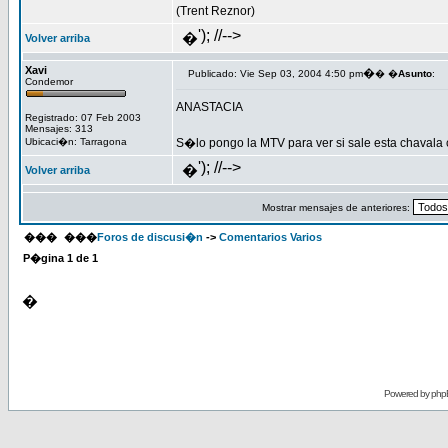
(Trent Reznor)
'); //-->
�
Volver arriba
Xavi
�
Publicado: Vie Sep 03, 2004 4:50 pm
� �
Asunto
:
Condemor
ANASTACIA
Registrado: 07 Feb 2003
Mensajes: 313
Ubicaci�n: Tarragona
S�lo pongo la MTV para ver si sale esta chavala
'); //-->
�
Volver arriba
Mostrar mensajes de anteriores:
���
���
Foros de discusi�n
->
Comentarios Varios
P�gina
1
de
1
�
Powered by
php