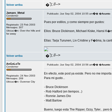
'); //-->
�
Volver arriba
Jamaro_Metal
�
Publicado: Jue Sep 02, 2004 10:55 am
� �
Asunto
:
Condemor
Pues por estilos, y como siempre por gustos:
Registrado: 23 Feb 2003
Mensajes: 307
Ubicaci�n: Over the hills and
Ellos: Bruce Dickinson, Michael Kiske, Hansi K�rs
far away
Ellas: Tarja Turunen, Liv Cristine y F�tima, la ca
_________________
'); //-->
�
Volver arriba
AnGeLoTe
�
Publicado: Jue Sep 02, 2004 10:56 am
� �
Asunto
:
Condemor
En efecto, este post ya existe. Pero no me import
Registrado: 24 Nov 2003
Para mi gusto...
Mensajes: 269
Ubicaci�n: Ourense City
- Bruce Dickinson
- Rob Halford (en tiempos...)
- Ronnie James Dio
- Matt Barlow
Bueno, luego esta The Ripper, Ozzy, Tyler... pero