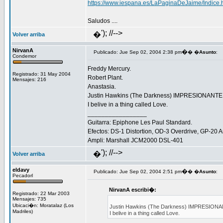
https://www.iespana.es/LaPaginaDeJaime/Indice.
Saludos ....
'); //-->
�
Volver arriba
NirvanA
�
Publicado: Jue Sep 02, 2004 2:38 pm
� �
Asunto
:
Condemor
Freddy Mercury.
Registrado: 31 May 2004
Robert Plant.
Mensajes: 216
Anastasia.
Justin Hawkins (The Darkness) IMPRESIONANTE. 
I belive in a thing called Love.
_________________
Guitarra: Epiphone Les Paul Standard.
Efectos: DS-1 Distortion, OD-3 Overdrive, GP-20 A
Ampli: Marshall JCM2000 DSL-401
'); //-->
�
Volver arriba
eldavy
�
Publicado: Jue Sep 02, 2004 2:51 pm
� �
Asunto
:
Pecadorl
NirvanA escribi�:
Registrado: 22 Mar 2003
Mensajes: 735
Ubicaci�n: Moratalaz (Los
Justin Hawkins (The Darkness) IMPRESIONANT
Madriles)
I belive in a thing called Love.