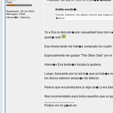
�
Publicado: Jue Sep 02, 2004 12:55 pm
� �
Asunto
:
Fistro
Ardilla escribi�:
Registrado: 28 Jul 2003
Mensajes: 1348
Ostras Jaimevt, me alegro mucho que salga el
Ubicaci�n: Valencia
�poca.
Yo a Eva la descubr� por casualidad hace dos a�
qued� asin
Esa misma tarde me hab�a comprado los cuatro d
Especialmente me gustan "The Other Side" (en el q
Adem�s Eva tambi�n tocaba la guitarra.
Luego, buscando por la red le� que ya hab�a mue
los discos salieron despu�s de fallecer.
Parece que era productora (o algo as�) y era bas
Muy recomendable para todos aquellos que os gus
_________________
Podeis ver mi g�eb en: