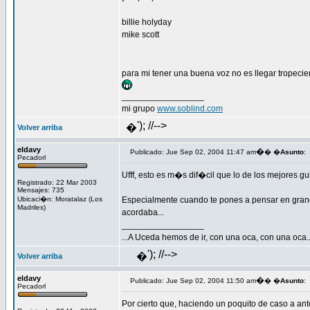
billie holyday
mike scott
para mi tener una buena voz no es llegar tropecien
_________________
mi grupo
www.soblind.com
'); //-->
�
Volver arriba
eldavy
�
Publicado: Jue Sep 02, 2004 11:47 am
� �
Asunto
:
Pecadorl
Ufff, esto es m�s dif�cil que lo de los mejores gui
Registrado: 22 Mar 2003
Mensajes: 735
Ubicaci�n: Moratalaz (Los
Especialmente cuando te pones a pensar en grand
Madriles)
acordaba...
_________________
...A Uceda hemos de ir, con una oca, con una oca..
'); //-->
�
Volver arriba
eldavy
�
Publicado: Jue Sep 02, 2004 11:50 am
� �
Asunto
:
Pecadorl
Por cierto que, haciendo un poquito de caso a an