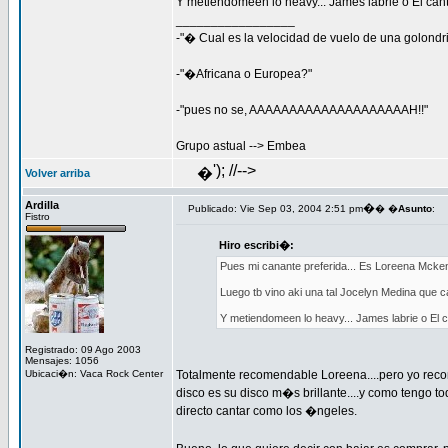
Y metiendomeen lo heavy... James labrie o El ca
_________________
-"� Cual es la velocidad de vuelo de una golondr
-"�Africana o Europea?"
-"pues no se, AAAAAAAAAAAAAAAAAAAAH!!"
Grupo astual --> Embea
'); //-->
�
Volver arriba
Ardilla
�
Publicado: Vie Sep 03, 2004 2:51 pm
� �
Asunto
:
Fistro
Hiro escribi�:
Pues mi canante preferida... Es Loreena Mckenni
Luego tb vino aki una tal Jocelyn Medina que ca
Y metiendomeen lo heavy... James labrie o El
Registrado: 09 Ago 2003
Mensajes: 1056
Ubicaci�n: Vaca Rock Center
Totalmente recomendable Loreena....pero yo reco
disco es su disco m�s brillante....y como tengo t
directo cantar como los �ngeles.