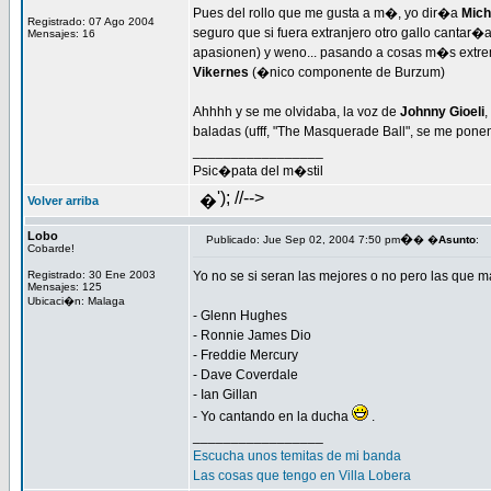
Pues del rollo que me gusta a m�, yo dir�a
Mich
Registrado: 07 Ago 2004
seguro que si fuera extranjero otro gallo cantar�
Mensajes: 16
apasionen) y weno... pasando a cosas m�s extrem
Vikernes
(�nico componente de Burzum)
Ahhhh y se me olvidaba, la voz de
Johnny Gioeli
,
baladas (ufff, "The Masquerade Ball", se me pone
_________________
Psic�pata del m�stil
'); //-->
�
Volver arriba
Lobo
�
Publicado: Jue Sep 02, 2004 7:50 pm
� �
Asunto
:
Cobarde!
Registrado: 30 Ene 2003
Yo no se si seran las mejores o no pero las que 
Mensajes: 125
Ubicaci�n: Malaga
- Glenn Hughes
- Ronnie James Dio
- Freddie Mercury
- Dave Coverdale
- Ian Gillan
- Yo cantando en la ducha
.
_________________
Escucha unos temitas de mi banda
Las cosas que tengo en Villa Lobera