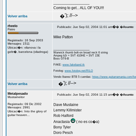
_________________
Coming to get... ALL OF YOU!!!
'); //-->
�
Volver arriba
rheelo
�
Publicado: Jue Sep 02, 2004 11:01 am
� �
Asunto
:
Fistro
Mike Patton
Registrado: 16 Sep 2003
Mensajes: 1511
Ubicaci�n: vilanova i la
_________________
geltr�, barcelona (viladroga)
Warwick thumb bolt-on broad neck 6 string
Ampeg b2r + SVT 410HE + SVT 15E
Boss GT6-B
FAKE:
www.fakeband.tk
Fotolog:
www.fotolog.net/RILO
Vendo Ibanez BTB 5 cuerdas:
https://www.guitarramania.com/fo
'); //-->
�
Volver arriba
Metalpesado
�
Publicado: Jue Sep 02, 2004 11:15 am
� �
Asunto
:
Mustaineitor
Registrado: 09 Dic 2002
Dave Mustaine
Mensajes: 2991
Lemmy Killmister
Ubicaci�n: Into the glory of
guitar heaven...
Rob Halford
Anactasia
( no es co�a)
Bony Tyler
Doro Pesch