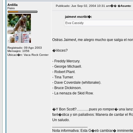
Ardilla
�
Publicado: Jue Sep 02, 2004 10:31 am
� �
Asunto
:
Fistro
jaimevt escribi�:
Eva Cassidy
Ostras Jaimevt, me alegro mucho que salga el no
Registrado: 09 Ago 2003
�Voces?
Mensajes: 1056
Ubicaci�n: Vaca Rock Center
- Freddy Mercury.
- George Michaell.
- Robert Plant.
- Tina Turner.
- Dave Coverdale (whitsnake).
- Bruce Dickinson.
- La nenaza de Skid Row.
�Y Bon Scott?..............pues yo romper� una lan
fant�stica y sin paliativos: Manera de cantar el R
Un saludo.
_________________
Nota informativa: Esta G�eb cambiar� inminente