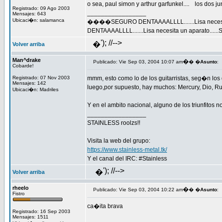
o sea, paul simon y arthur garfunkel....
los dos ju
Registrado: 09 Ago 2003
_________________
Mensajes: 643
Ubicaci�n: salamanca
����SEGURO DENTAAAALLLL.......Lisa necesita 
DENTAAAALLLL.......Lisa necesita un aparato......
'); //-->
�
Volver arriba
Man^drake
�
Publicado: Vie Sep 03, 2004 10:07 am
� �
Asunto
:
Cobarde!
Registrado: 07 Nov 2003
mmm, esto como lo de los guitarristas, seg�n los 
Mensajes: 142
luego,por supuesto, hay muchos: Mercury, Dio, Ruse
Ubicaci�n: Madriles
Y en el ambito nacional, alguno de los triunfitos 
_________________
STAINLESS roolzs!!
Visita la web del grupo:
https://www.stainless-metal.tk/
Y el canal del IRC: #Stainless
'); //-->
�
Volver arriba
rheelo
�
Publicado: Vie Sep 03, 2004 10:22 am
� �
Asunto
:
Fistro
ca�ita brava
Registrado: 16 Sep 2003
Mensajes: 1511