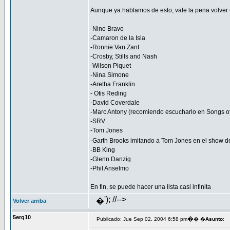
Aunque ya hablamos de esto, vale la pena volver
-Nino Bravo
-Camaron de la Isla
-Ronnie Van Zant
-Crosby, Stills and Nash
-Wilson Piquet
-Nina Simone
-Aretha Franklin
- Otis Reding
-David Coverdale
-Marc Antony (recomiendo escucharlo en Songs o
-SRV
-Tom Jones
-Garth Brooks imitando a Tom Jones en el show 
-BB King
-Glenn Danzig
-Phil Anselmo
En fin, se puede hacer una lista casi infinita
'); //-->
�
Volver arriba
5erg10
�
Publicado: Jue Sep 02, 2004 6:58 pm
� �
Asunto
: