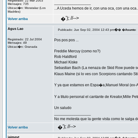
Registrado: 22 Mar 2003
_________________
Mensajes: 735
Ubicaci�n: Moratalaz (Los
...A Uceda hemos de ir, con una oca, con una oca..
Madriles)
'); //-->
�
Volver arriba
Agus Lao
�
Publicado: Jue Sep 02, 2004 12:43 pm
� �
Asunto
:
Registrado: 22 Jul 2004
Pos pos pos ...
Mensajes: 49
Ubicaci�n: Granada
Freddie Mercuy (como no?)
Rob Haldford
Michael Kiske
Sebastian Bach (La nenaza de Skid Row puede s
Klaus Maine (si lo ves con Scorpions cantando Stil
Y ya que estamos en Espa�a,Manuel Moral (ex-Azr
Y a titulo personal el cantante de Kreator,Mille 
Un saludo
_________________
No me molesta que la gente vista como le salga d
'); //-->
�
Volver arriba
jaimevt