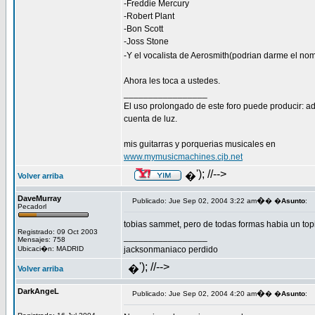
-Freddie Mercury
-Robert Plant
-Bon Scott
-Joss Stone
-Y el vocalista de Aerosmith(podrian darme el no
Ahora les toca a ustedes.
_________________
El uso prolongado de este foro puede producir: a
cuenta de luz.
mis guitarras y porquerias musicales en
www.mymusicmachines.cjb.net
'); //-->
�
Volver arriba
DaveMurray
�
Publicado: Jue Sep 02, 2004 3:22 am
� �
Asunto
:
Pecadorl
tobias sammet, pero de todas formas habia un topi
Registrado: 09 Oct 2003
_________________
Mensajes: 758
Ubicaci�n: MADRID
jacksonmaniaco perdido
'); //-->
�
Volver arriba
DarkAngeL
�
Publicado: Jue Sep 02, 2004 4:20 am
� �
Asunto
: