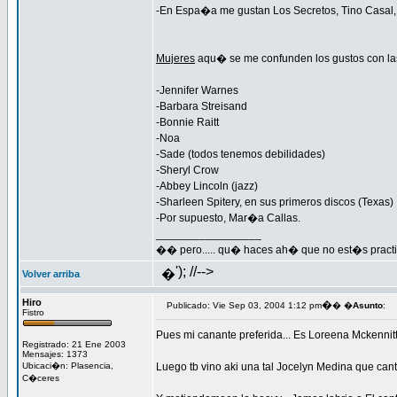
-En Espa�a me gustan Los Secretos, Tino Casal, 
Mujeres
aqu� se me confunden los gustos con la
-Jennifer Warnes
-Barbara Streisand
-Bonnie Raitt
-Noa
-Sade (todos tenemos debilidades)
-Sheryl Crow
-Abbey Lincoln (jazz)
-Sharleen Spitery, en sus primeros discos (Texas)
-Por supuesto, Mar�a Callas.
_________________
�� pero..... qu� haces ah� que no est�s practi
'); //-->
�
Volver arriba
Hiro
�
Publicado: Vie Sep 03, 2004 1:12 pm
� �
Asunto
:
Fistro
Pues mi canante preferida... Es Loreena Mckennitt..
Registrado: 21 Ene 2003
Mensajes: 1373
Ubicaci�n: Plasencia,
Luego tb vino aki una tal Jocelyn Medina que canta
C�ceres