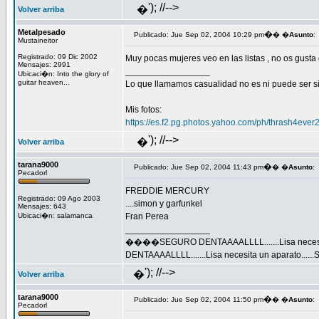
'); //-->
�
Volver arriba
Metalpesado
�
Publicado: Jue Sep 02, 2004 10:29 pm
� �
Asunto
:
Mustaineitor
Registrado: 09 Dic 2002
Muy pocas mujeres veo en las listas , no os gust
Mensajes: 2991
_________________
Ubicaci�n: Into the glory of
guitar heaven...
Lo que llamamos casualidad no es ni puede ser s
Mis fotos:
https://es.f2.pg.photos.yahoo.com/ph/thrash4eve
'); //-->
�
Volver arriba
tarana9000
�
Publicado: Jue Sep 02, 2004 11:43 pm
� �
Asunto
:
Pecadorl
FREDDIE MERCURY
Registrado: 09 Ago 2003
....simon y garfunkel
Mensajes: 643
Ubicaci�n: salamanca
Fran Perea
_________________
����SEGURO DENTAAAALLLL.......Lisa necesita 
DENTAAAALLLL.......Lisa necesita un aparato......
'); //-->
�
Volver arriba
tarana9000
�
Publicado: Jue Sep 02, 2004 11:50 pm
� �
Asunto
:
Pecadorl