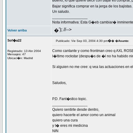
Bueno, lo que quiere decir con bajar es comprar,
Bajar significa comprar en la jerga de los bajistas
Un saludo.
_________________
Nota informativa: Esta G�eb cambiar� inminente
'); //-->
�
Volver arriba
Sof�a22
�
Publicado: Vie Sep 03, 2004 4:30 pm
� �
Asunto
:
Como cantante y como frontman creo q AXL ROSE 
Registrado: 13 Abr 2004
Mensajes: 47
l�ltimo rockstar (despu�s de �l no ha habido nin
Ubicaci�n: Madrid
Si alguien no me cree: q vea las actuaciones en e
Saludos,
P.D. Fant�stico topic.
_________________
Quiero sentirte desde dentro,
quiero hacerte el amor como un animal
quiero una cura
y t� eres mi medicina
NIN