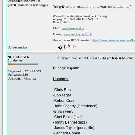
Ubicaci�n: vilanova i la
geltr�, barcelona (viladroga)
"ini g�ipi, de resca chun... a wan de abasamal"
_________________
Warwick thumb bolt-on broad neck 6 string
Ampeg b2r + SVT 410HE + SVT 15E
Boss GT6-B
FAKE:
www.fakeband.tk
Fotolog:
www.fotolog.net/RILO
Vendo Ibanez BTB 5 cuerdas:
https://www.guitarramania.com/fo
'); //-->
�
Volver arriba
NOE CUESTA
�
Publicado: Vie Sep 03, 2004 12:44 pm
� �
Asunto
:
Condemor
Pues yo a�ado:
Registrado: 22 Jul 2003
Mensajes: 226
Ubicaci�n: Almansa
Hombres.
-Chris Rea
-Bob seger
-Robert Cray
-John Fogerty (Creedence)
-Bryan Ferry
-Chet Baker (jazz)
-Tonny Bennet (jazz)
-James Taylor (por estilo)
-Leonard Cohen