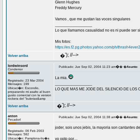
Glenn Hughes
Freddy Mercury
Vamos , que me gustan las voces singulares
_________________
Lo que llamamos casualidad no es ni puede ser s
Mis fotos:
https://es.f2.pg.photos.yahoo.com/ph/thrash4eve
'); //-->
�
Volver arriba
lordwinsord
�
Publicado: Jue Sep 02, 2004 11:23 am
� �
Asunto
:
Condemor
La mia.
Registrado: 23 Mar 2004
_________________
Mensajes: 199
Ubicaci�n: Escondio,
LO QUE MAS ME JODE DEL SILENCIO DE LOS
preparando mi asalto al buen
gusto comercial con la version
rockera del "bulerias&amp
'); //-->
�
Volver arriba
anton
�
Publicado: Jue Sep 02, 2004 11:38 am
� �
Asunto
:
Pecadorl
joder, sois unos jebis, la mayoria son cantantes de
Registrado: 06 Feb 2003
Mensajes: 582
Ubicaci�n: Pamplona-Iru�a
yo opto por....