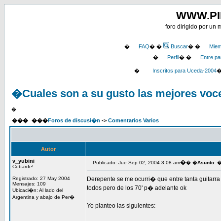
WWW.P
foro dirigido por un 
�
FAQ
� �
Buscar
� �
Miem
�
Perfil
� �
Entre pa
�
Inscritos para Uceda-2004
�Cuales son a su gusto las mejores voc
�
���
���
Foros de discusi�n
->
Comentarios Varios
Autor
v_yubini
�
Publicado: Jue Sep 02, 2004 3:08 am
� �
Asunto
: 
Cobarde!
Registrado: 27 May 2004
Derepente se me ocurri� que entre tanta guitarra 
Mensajes: 109
todos pero de los 70' p� adelante ok
Ubicaci�n: Al lado del
Argentina y abajo de Per�
Yo planteo las siguientes: