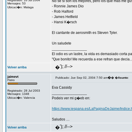
Registrado: 16 Jul 2004
No se si son los mejores, pero los que mas me gu
Mensajes: 53
- Ronnie James Dio
Ubicaci�n: Malaga
- Rob Halford
- James Hetfield
- Hansi K�rsch
El cantante de aerosmith es Steven Tyler.
Un saludete
_________________
El odio es un lastre, la vida es demasiado corta 
"Que bonito! Me recuerda a ese refran que decia.
'); //-->
�
Volver arriba
jaimevt
�
Publicado: Jue Sep 02, 2004 7:50 am
� �
Asunto
:
Fistro
Eva Cassidy
Registrado: 28 Jul 2003
_________________
Mensajes: 1348
Ubicaci�n: Valencia
Podeis ver mi g�eb en:
https://www.iespana.es/LaPaginaDeJaime/Indice.
Saludos ....
'); //-->
�
Volver arriba