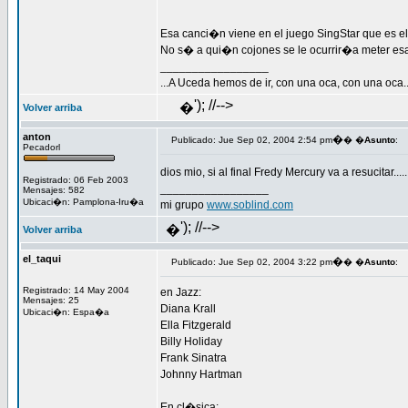
Esa canci�n viene en el juego SingStar que es el
No s� a qui�n cojones se le ocurrir�a meter es
_________________
...A Uceda hemos de ir, con una oca, con una oca..
'); //-->
�
Volver arriba
anton
�
Publicado: Jue Sep 02, 2004 2:54 pm
� �
Asunto
:
Pecadorl
dios mio, si al final Fredy Mercury va a resucitar....
Registrado: 06 Feb 2003
_________________
Mensajes: 582
Ubicaci�n: Pamplona-Iru�a
mi grupo
www.soblind.com
'); //-->
�
Volver arriba
el_taqui
�
Publicado: Jue Sep 02, 2004 3:22 pm
� �
Asunto
:
Registrado: 14 May 2004
en Jazz:
Mensajes: 25
Diana Krall
Ubicaci�n: Espa�a
Ella Fitzgerald
Billy Holiday
Frank Sinatra
Johnny Hartman
En cl�sica: