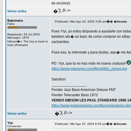
de encima!)
'); //-->
�
Volver arriba
Bajomano
�
Publicado: Mar Ago 24, 2004 3:08 am
� �
Asunto
:
Fistro
Pues Yiyi, yo estoy dispuesto a ayudarte con toda
Registrado: 05 Jul 2003
tambien abr� un topic de como comprar en eBay US
Mensajes: 1879
Ubicaci�n: The boy is back in
cacharritos
town (Arrasate)
Pues eso, tu informate y para dudas, aqu� me tie
PD: Yiyi, que tu no has visto mi nueva criatura!!
https://www.jotapeges.com/files9/Mis_nenes.jpg
Saludos!
_________________
Fender Jazz Bass American Deluxe FMT
Fender Telecaster Bass 1972
VENDO GIBSON LES PAUL STANDARD 1996 14
https://www.guitarramania.com/foros/viewtopic.p
'); //-->
�
Volver arriba
Yiyi
�
Publicado: Mie Ago 25, 2004 6:06 pm
� �
Asunto
:
Condemor