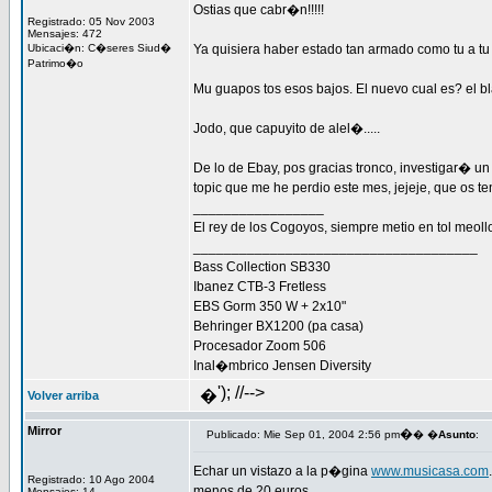
Ostias que cabr�n!!!!!
Registrado: 05 Nov 2003
Mensajes: 472
Ubicaci�n: C�seres Siud�
Ya quisiera haber estado tan armado como tu a tu 
Patrimo�o
Mu guapos tos esos bajos. El nuevo cual es? el b
Jodo, que capuyito de alel�.....
De lo de Ebay, pos gracias tronco, investigar� un
topic que me he perdio este mes, jejeje, que os t
_________________
El rey de los Cogoyos, siempre metio en tol meollo
_____________________________________
Bass Collection SB330
Ibanez CTB-3 Fretless
EBS Gorm 350 W + 2x10"
Behringer BX1200 (pa casa)
Procesador Zoom 506
Inal�mbrico Jensen Diversity
'); //-->
�
Volver arriba
Mirror
�
Publicado: Mie Sep 01, 2004 2:56 pm
� �
Asunto
:
Echar un vistazo a la p�gina
www.musicasa.com
Registrado: 10 Ago 2004
menos de 20 euros.
Mensajes: 14