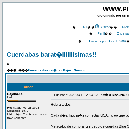
WWW.P
foro dirigido por un 
�
FAQ
� �
Buscar
� �
Miem
�
Perfil
� �
Entre pa
�
Inscritos para Uceda-2004
Cuerdabas barat�iiiiiiisimas!!
�
���
���
Foros de discusi�n
->
Bajos (Nuevo)
Autor
Bajomano
�
Publicado: Jue Ago 19, 2004 3:31 pm
� �
Asunto
: C
Fistro
Hola a todos,
Registrado: 05 Jul 2003
Mensajes: 1879
Ubicaci�n: The boy is back in
Cada d�a flipo m�s con eBay USA... creo que po
town (Arrasate)
Me acabo de comprar un juego de cuerdas Blue S