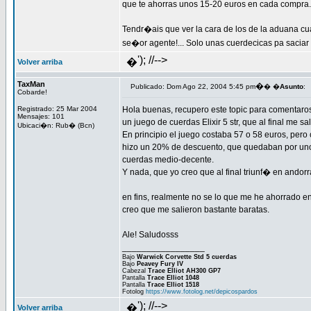
que te ahorras unos 15-20 euros en cada compra.
Tendr�ais que ver la cara de los de la aduana cu
se�or agente!... Solo unas cuerdecicas pa sacia
'); //-->
�
Volver arriba
TaxMan
�
Publicado: Dom Ago 22, 2004 5:45 pm
� �
Asunto
:
Cobarde!
Registrado: 25 Mar 2004
Hola buenas, recupero este topic para comentaros
Mensajes: 101
un juego de cuerdas Elixir 5 str, que al final me s
Ubicaci�n: Rub� (Bcn)
En principio el juego costaba 57 o 58 euros, per
hizo un 20% de descuento, que quedaban por unos 
cuerdas medio-decente.
Y nada, que yo creo que al final triunf� en andorr
en fins, realmente no se lo que me he ahorrado e
creo que me salieron bastante baratas.
Ale! Saludosss
_________________
Bajo
Warwick Corvette Std 5 cuerdas
Bajo
Peavey Fury IV
Cabezal
Trace Elliot AH300 GP7
Pantalla
Trace Elliot 1048
Pantalla
Trace Elliot 1518
Fotolog
https://www.fotolog.net/depicospardos
'); //-->
�
Volver arriba