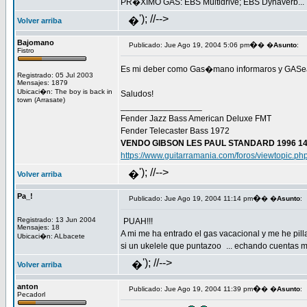
PR�XIMO GAS: EBS Multidrive; EBS Dynaverb...
'); //-->
�
Volver arriba
Bajomano
�
Publicado: Jue Ago 19, 2004 5:06 pm
� �
Asunto
:
Fistro
Es mi deber como Gas�mano informaros y GASearo
Registrado: 05 Jul 2003
Mensajes: 1879
Ubicaci�n: The boy is back in
Saludos!
town (Arrasate)
_________________
Fender Jazz Bass American Deluxe FMT
Fender Telecaster Bass 1972
VENDO GIBSON LES PAUL STANDARD 1996 14
https://www.guitarramania.com/foros/viewtopic.p
'); //-->
�
Volver arriba
Pa_!
�
Publicado: Jue Ago 19, 2004 11:14 pm
� �
Asunto
:
Registrado: 13 Jun 2004
PUAH!!!
Mensajes: 18
A mi me ha entrado el gas vacacional y me he pill
Ubicaci�n: ALbacete
si un ukelele que puntazoo
... echando cuentas me
'); //-->
�
Volver arriba
anton
�
Publicado: Jue Ago 19, 2004 11:39 pm
� �
Asunto
:
Pecadorl