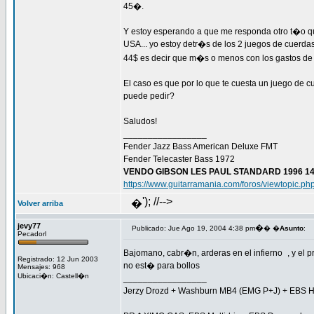
45�.
Y estoy esperando a que me responda otro t�o q
USA... yo estoy detr�s de los 2 juegos de cuerda
44$ es decir que m�s o menos con los gastos d
El caso es que por lo que te cuesta un juego de 
puede pedir?
Saludos!
_________________
Fender Jazz Bass American Deluxe FMT
Fender Telecaster Bass 1972
VENDO GIBSON LES PAUL STANDARD 1996 14
https://www.guitarramania.com/foros/viewtopic.p
'); //-->
�
Volver arriba
jevy77
�
Publicado: Jue Ago 19, 2004 4:38 pm
� �
Asunto
:
Pecadorl
Bajomano, cabr�n, arderas en el infierno
, y el 
Registrado: 12 Jun 2003
no est� para bollos
Mensajes: 968
Ubicaci�n: Castell�n
_________________
Jerzy Drozd + Washburn MB4 (EMG P+J) + EBS H