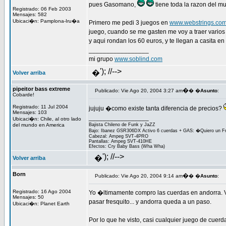
pues Gasomano,
tiene toda la razon del 
Registrado: 06 Feb 2003
Mensajes: 582
Ubicaci�n: Pamplona-Iru�a
Primero me pedi 3 juegos en
www.webstrings.co
juego, cuando se me gasten me voy a traer varios 
y aqui rondan los 60 euros, y te llegan a casita e
_________________
mi grupo
www.soblind.com
'); //-->
�
Volver arriba
pipeitor bass extreme
�
Publicado: Vie Ago 20, 2004 3:27 am
� �
Asunto
:
Cobarde!
Registrado: 11 Jul 2004
jujuju �como existe tanta diferencia de precios?
Mensajes: 103
_________________
Ubicaci�n: Chile, al otro lado
del mundo en America
Bajista Chileno de Funk y JaZZ
Bajo: Ibanez GSR306DX Activo 6 cuerdas + GAS: �Quiero un Fr
Cabezal: Ampeg SVT-4PRO
Pantallas: Ampeg SVT-410HE
Efectos: Cry Baby Bass (Wha Wha)
'); //-->
�
Volver arriba
Born
�
Publicado: Vie Ago 20, 2004 9:14 am
� �
Asunto
:
Registrado: 16 Ago 2004
Yo �ltimamente compro las cuerdas en andorra. Vi
Mensajes: 50
pasar fresquito... y andorra queda a un paso.
Ubicaci�n: Planet Earth
Por lo que he visto, casi cualquier juego de cuer