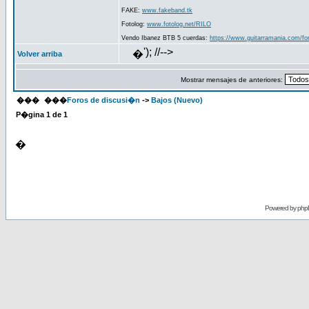
FAKE:
www.fakeband.tk
Fotolog:
www.fotolog.net/RILO
Vendo Ibanez BTB 5 cuerdas:
https://www.guitarramania.com/fo
'); //-->
�
Volver arriba
Mostrar mensajes de anteriores:
���
���
Foros de discusi�n
->
Bajos (Nuevo)
P�gina
1
de
1
�
Powered by
php