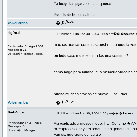
Ya luego las pijadas que tu quieras
Pues lo dicho, un saludo.
'); //-->
�
Volver arriba
sigfreak
�
Publicado: Lun Ago 30, 2004 11:05 am
� �
Asunto
: 
muchas gracias por tu respuesta ... aunque la ve
Registrado: 04 Ago 2004
Mensajes: 21
Ubicaci�n: parma , italia.
en todo caso me rekomiendas una centrino?
como hago para mirar que la memoria video no es
bueno muchas gracias de nuevo .... saludos.
'); //-->
�
Volver arriba
DarkAngeL
�
Publicado: Lun Ago 30, 2004 1:53 pm
� �
Asunto
:
Registrado: 16 Jul 2004
Asi explicado a grosso modo, Intel Centrino � AM
Mensajes: 53
microprocesador y del ordenata en general cuando
Ubicaci�n: Malaga
Vamos, que viene del carajo