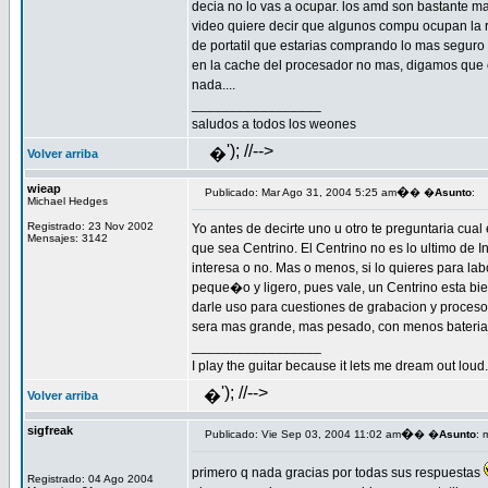
decia no lo vas a ocupar. los amd son bastante ma
video quiere decir que algunos compu ocupan la r
de portatil que estarias comprando lo mas seguro 
en la cache del procesador no mas, digamos que c
nada....
_________________
saludos a todos los weones
'); //-->
�
Volver arriba
wieap
�
Publicado: Mar Ago 31, 2004 5:25 am
� �
Asunto
:
Michael Hedges
Registrado: 23 Nov 2002
Yo antes de decirte uno u otro te preguntaria cual 
Mensajes: 3142
que sea Centrino. El Centrino no es lo ultimo de I
interesa o no. Mas o menos, si lo quieres para lab
peque�o y ligero, pues vale, un Centrino esta bien
darle uso para cuestiones de grabacion y proceso d
sera mas grande, mas pesado, con menos bateria 
_________________
I play the guitar because it lets me dream out loud.
'); //-->
�
Volver arriba
sigfreak
�
Publicado: Vie Sep 03, 2004 11:02 am
� �
Asunto
: 
primero q nada gracias por todas sus respuestas
Registrado: 04 Ago 2004