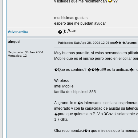
y ustedes que me recomiendan
??
muchisimas gracias ....
espero que me puedan ayudar
'); //-->
�
Volver arriba
trinquel
�
Publicado: Sab Ago 28, 2004 12:05 pm
� �
Asunto
:
Registrado: 30 Jun 2004
Muy buenas parasito, si estas pensando en pillart
Mensajes: 12
Mobile que es el mismo perro pero en el collar p
�Que es centrino? ��f�cil!!! es la unificaci�n 
Wireless
Intel Mobile
familia de chips Intel 855
Al grano, lo m�s interesante son las dos primeras,
integrado y con la capacidad de ajustar su latenc
�para que quieres un P-IV a 3Ghz si solamente v
1.7 Ghz.
Otra recomendaci�n que mires es que la memori