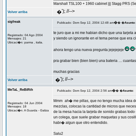
Marshall TSL100 + 1960 cabinet ||| Stagg PRS (S
'); //-->
�
Volver arriba
sigfreak
�
Publicado: Dom Sep 12, 2004 12:48 am
� �
Asunto
te juro que a mi me habian dicho que una tarjeta au
Registrado: 04 Ago 2004
y siendo un ignorante en el tema pense que era cierto
Mensajes: 21
Ubicaci�n: parma , italia.
ahora tengo una nueva pregunta jejejejeje
pra grabar bien (bien bien) una bateria .... cuanta
muchas gracias
'); //-->
�
Volver arriba
MeTaL_ReBiRth
�
Publicado: Dom Sep 12, 2004 2:56 am
� �
Asunto
:
Mmm
ah� me pillas, que no tengo mucha idea de
Registrado: 04 Jun 2004
mezclas, colocas la cantidad de micros que neces
Mensajes: 18
Ubicaci�n: A Guarda - Galiza
de la mesa hacia la tarjeta de sonido grabas todo
un colega, que suele grabar maquetas y sus cosilla
habr� algun que otro entendido.
Salu2