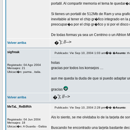
portatil. Al compartir memoria el tema te quedar
Si tienes un portatil de 512Mb de Ram y una graf
inevitable al tener el chip gr�fico integrado en l
preocupar�a por el chip gr�fico y si por el disco
De todas formas ya sea un Centrino o un Athlon M
'); //-->
�
Volver arriba
sigfreak
�
Publicado: Vie Sep 10, 2004 1:03 am
� �
Asunto
: t
holas
Registrado: 04 Ago 2004
gracias por todos los konsejos ....
Mensajes: 21
Ubicaci�n: parma , italia.
aun me queda la duda de que si puedo adaptar una 
gracias
'); //-->
�
Volver arriba
MeTaL_ReBiRth
�
Publicado: Vie Sep 10, 2004 2:28 pm
� �
Asunto
:
Ais lo siento, se me olvidaba lo de la tarjeta de s
Registrado: 04 Jun 2004
Mensajes: 18
Ubicaci�n: A Guarda - Galiza
Buscando he encontrado una tarjeta bastante dece