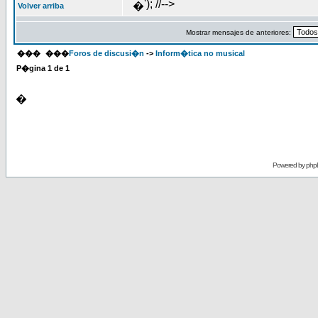
'); //-->
�
Volver arriba
Mostrar mensajes de anteriores:
���
���
Foros de discusi�n
->
Inform�tica no musical
P�gina
1
de
1
�
Powered by
php