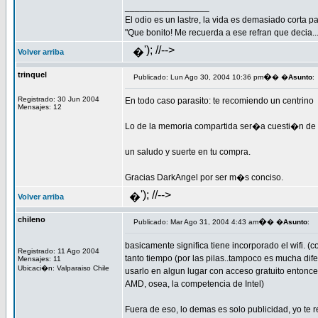
_________________
El odio es un lastre, la vida es demasiado corta 
"Que bonito! Me recuerda a ese refran que decia.
'); //-->
�
Volver arriba
trinquel
�
Publicado: Lun Ago 30, 2004 10:36 pm
� �
Asunto
:
Registrado: 30 Jun 2004
En todo caso parasito: te recomiendo un centrino
Mensajes: 12
Lo de la memoria compartida ser�a cuesti�n de
un saludo y suerte en tu compra.
Gracias DarkAngel por ser m�s conciso.
'); //-->
�
Volver arriba
chileno
�
Publicado: Mar Ago 31, 2004 4:43 am
� �
Asunto
:
basicamente significa tiene incorporado el wifi. (c
Registrado: 11 Ago 2004
tanto tiempo (por las pilas..tampoco es mucha dif
Mensajes: 11
Ubicaci�n: Valparaiso Chile
usarlo en algun lugar con acceso gratuito entonce
AMD, osea, la competencia de Intel)
Fuera de eso, lo demas es solo publicidad, yo te 