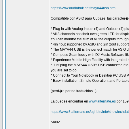
https://www.audiotrak.net/maya44usb.htm
Compatible con ASIO para Cubase, las caracter�st
* Plug In with Analog Inputs (4) and Outputs (4) p
* All 8 channels has their own green LED for disp
You can monitor the sum of all the outputs throu
* 4in 4out supported by ASIO and 2in 2out suppor
* The MAYA44 USB is the perfect match for ASI
* Compose Seamlessly with DJ Music Software li
* Experience Mobile High Fidelity with Integrat
* Just plug the MAYA44 USB's USB connector into y
you are set to go
* Connect to Your Notebook or Desktop PC USB P
* Easy Installation, Simple Operation, and Portab
(perd�n por no traducirlas...)
La puedes encontrar en
www.alternate.es
por 159�
https://www3.alternate.es/cgi-bin/info/showtechd
Salu2
_________________