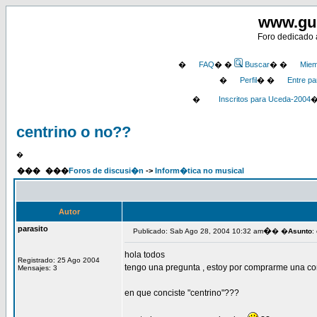
www.gu
Foro dedicado a
�
FAQ
� �
Buscar
� �
Miem
�
Perfil
� �
Entre pa
�
Inscritos para Uceda-2004
centrino o no??
�
���
���
Foros de discusi�n
->
Inform�tica no musical
Autor
parasito
�
Publicado: Sab Ago 28, 2004 10:32 am
� �
Asunto
:
hola todos
Registrado: 25 Ago 2004
tengo una pregunta , estoy por comprarme una comp
Mensajes: 3
en que conciste "centrino"???