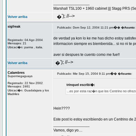
_________________
Marshall TSL100 + 1960 cabinet ||| Stagg PRS (S
'); //-->
�
Volver arriba
sigfreak
�
Publicado: Dom Sep 12, 2004 11:21 pm
� �
Asunto
:
de verdad ya kon lo ke me has dicho estoy satisf
Registrado: 04 Ago 2004
Mensajes: 21
informacion siempre es biembenida... si no ni te p
Ubicaci�n: parma , italia.
aver si despues te cuento como me fue!!
'); //-->
�
Volver arriba
Calambres
�
Publicado: Mie Sep 15, 2004 9:11 pm
� �
Asunto
:
Supermegaguays
Registrado: 22 Nov 2002
trinquel escribi�:
Mensajes: 2461
Ubicaci�n: Guadalajara y los
...es por esta raz�n que los Centrino no ofrez
Madriles
Hein????
Este post lo estoy escribiendo en un Centrino de 
_________________
Vamos, digo yo....