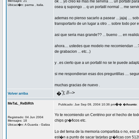
Mensajes: 21
ok ... yo creo ke mas me serviria .... un portatil par
Ubicaci�n: parma , italia.
osea q supongo ... q un portatil normal ... me serviri
ademas no pienso sacarlo a pasear ... jajaj .... s
transportarlo de un lugar a otro ... sobre todo por
asi que seria mas grande?? ... bueno .... en reali
ahora.... ustedes que modelo me recomiendan ....?
de grabacion ... etc...)
y ..es cierto que a un portatil no se le puede adap
si me respondieran esas dos preguntillas .... seg
muchas gracias de nuevo .
'); //-->
�
Volver arriba
MeTaL_ReBiRth
�
Publicado: Jue Sep 09, 2004 10:36 pm
� �
Asunto
:
Yo te recomiendo un Centrino por el hecho de tod
Registrado: 04 Jun 2004
chips gr�ficos etc.
Mensajes: 18
Ubicaci�n: A Guarda - Galiza
Lo del tema de la memoria compartida o no, eso 
est�n a punto de sacar tarjetas gr�ficas con 51