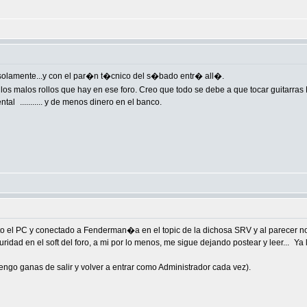
lamente...y con el par�n t�cnico del s�bado entr� all�.
s malos rollos que hay en ese foro. Creo que todo se debe a que tocar guitarras 
ental
........... y de menos dinero en el banco.
to el PC y conectado a Fenderman�a en el topic de la dichosa SRV y al parecer no
uridad en el soft del foro, a mi por lo menos, me sigue dejando postear y leer...
Ya 
engo ganas de salir y volver a entrar como Administrador cada vez).