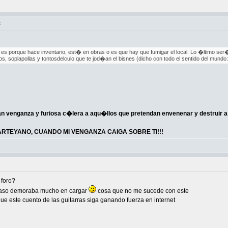
:
s porque hace inventario, est� en obras o es que hay que fumigar el local. Lo �ltimo se
s, soplapollas y tontosdelculo que te jod�an el bisnes (dicho con todo el sentido del mundo
n venganza y furiosa c�lera a aqu�llos que pretendan envenenar y destruir 
TEYANO, CUANDO MI VENGANZA CAIGA SOBRE TI!!!
 foro?
 caso demoraba mucho en cargar
cosa que no me sucede con este
e este cuento de las guitarras siga ganando fuerza en internet