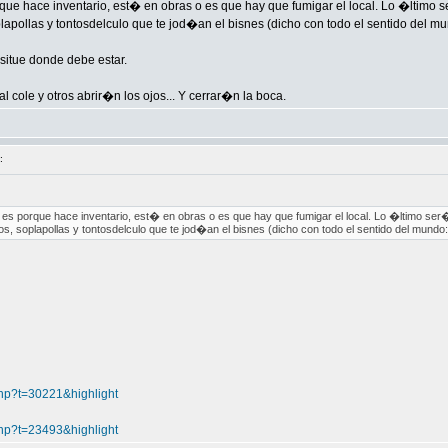
ue hace inventario, est� en obras o es que hay que fumigar el local. Lo �ltimo
lapollas y tontosdelculo que te jod�an el bisnes (dicho con todo el sentido del 
situe donde debe estar.
 cole y otros abrir�n los ojos... Y cerrar�n la boca.
:
s porque hace inventario, est� en obras o es que hay que fumigar el local. Lo �ltimo se
s, soplapollas y tontosdelculo que te jod�an el bisnes (dicho con todo el sentido del mundo
php?t=30221&highlight
php?t=23493&highlight