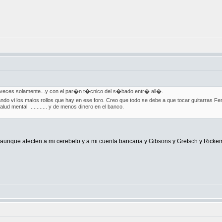
eces solamente...y con el par�n t�cnico del s�bado entr� all�.
o vi los malos rollos que hay en ese foro. Creo que todo se debe a que tocar guitarras Fen
alud mental
........... y de menos dinero en el banco.
aunque afecten a mi cerebelo y a mi cuenta bancaria y Gibsons y Gretsch y Rickem