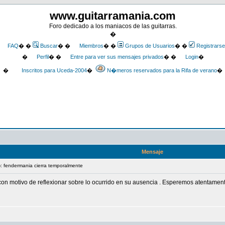
www.guitarramania.com
Foro dedicado a los maniacos de las guitarras.
�
FAQ
� �
Buscar
� �
Miembros
� �
Grupos de Usuarios
� �
Registrarse
�
Perfil
� �
Entre para ver sus mensajes privados
� �
Login
�
�
Inscritos para Uceda-2004
�
N�meros reservados para la Rifa de verano
�
Mensaje
o
: fendermania cierra temporalmente
l con motivo de reflexionar sobre lo ocurrido en su ausencia . Esperemos atentam