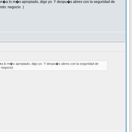
 ser�a lo m�s apropiado, digo yo. Y despu�s abres con la seguridad de
mundo: negocio
)
r�a lo m�s apropiado, digo yo. Y despu�s abres con la seguridad de
: negocio)