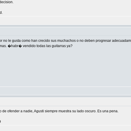
decision.
d.
r no le gusta como han crecido sus muchachos o no deben progresar adecuadament
mas. �habr� vendido todas las guitarras ya?
imo de ofender a nadie, Agusti siempre muestra su lado oscuro. Es una pena.
9