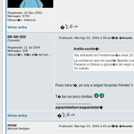
Registrado: 22 Nov 2002
Mensajes: 6753
Ubicaci�n: Valencia
'); //-->
�
Volver arriba
BB SIN SED
�
Publicado: Mar Ago 31, 2004 1:59 am
� �
Asunto
:
Cobarde!
Registrado: 11 Jul 2004
Ardilla escribi�:
Mensajes: 108
Ubicaci�n: M�s all� del sol...
Voy entrando en Fenderman�a unas 10 v
La verdad es que me qued� flipando cuand
Pasaros a Gibson y gozar�is de mejor s
Un saludo.
Pues mira t�, yo voy a seguir tocando Fender`s 
T� tas un poco limitao.
_________________
aguantalaburraaguantalat�
'); //-->
�
Volver arriba
wieap
�
Publicado: Mar Ago 31, 2004 2:43 am
� �
Asunto
:
Michael Hedges