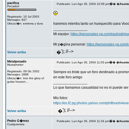
pacifica
�
Publicado: Lun Ago 30, 2004 10:59 pm
� �
Asunt
Pecadorl
Registrado: 10 Jul 2003
Mensajes: 847
haremos mientra tanto un huequecillo para Voodo
Ubicaci�n: extrema y dura
_________________
Mi equipo:
https://personales.ya.com/raulrodrig
Mi p�gina personal:
https://personales.ya.com/
'); //-->
�
Volver arriba
Metalpesado
�
Publicado: Lun Ago 30, 2004 11:03 pm
� �
Asunto
Mustaineitor
Registrado: 09 Dic 2002
Siempre es triste que un foro destinado a promov
Mensajes: 2898
en este foro amigo
Ubicaci�n: Into the glory of
guitar heaven...
_________________
Lo que llamamos casualidad no es ni puede ser 
Mis fotos:
https://es.f2.pg.photos.yahoo.com/ph/thrash4e
'); //-->
�
Volver arriba
Pedro G�mez
�
Publicado: Lun Ago 30, 2004 11:34 pm
� �
Asunto
Cualquierista