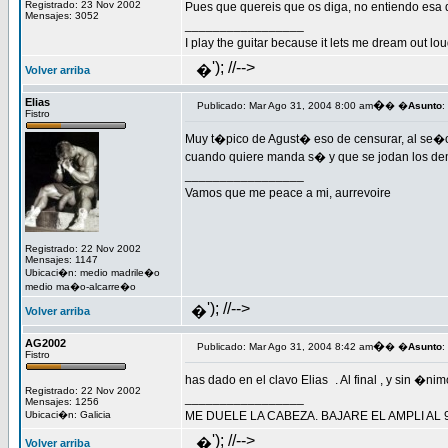
Registrado: 23 Nov 2002
Pues que quereis que os diga, no entiendo esa 
Mensajes: 3052
_________________
I play the guitar because it lets me dream out lou
'); //-->
�
Volver arriba
Elias
�
Publicado: Mar Ago 31, 2004 8:00 am
� �
Asunto
:
Fistro
Muy t�pico de Agust� eso de censurar, al se�o
cuando quiere manda s� y que se jodan los de
_________________
Vamos que me peace a mi, aurrevoire
Registrado: 22 Nov 2002
Mensajes: 1147
Ubicaci�n: medio madrile�o
medio ma�o-alcarre�o
'); //-->
�
Volver arriba
AG2002
�
Publicado: Mar Ago 31, 2004 8:42 am
� �
Asunto
:
Fistro
has dado en el clavo Elias
. Al final , y sin �n
Registrado: 22 Nov 2002
_________________
Mensajes: 1256
Ubicaci�n: Galicia
ME DUELE LA CABEZA. BAJARE EL AMPLI AL 
'); //-->
�
Volver arriba