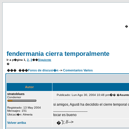
�
fendermania cierra temporalmente
Ir a p�gina
1
,
2
,
3
��
Siguiente
�
���
���
Foros de discusi�n
->
Comentarios Varios
Autor
stratoblues
�
Publicado: Lun Ago 30, 2004 10:48 pm
� �
Asunt
Condemor
si amigos, Agusti ha decidido el cierre tempora
Registrado: 13 May 2004
_________________
Mensajes: 151
Ubicaci�n: Almeria
tocar es bueno
'); //-->
�
Volver arriba