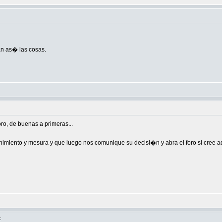
n as� las cosas.
oro, de buenas a primeras...
enimiento y mesura y que luego nos comunique su decisi�n y abra el foro si cree 
: