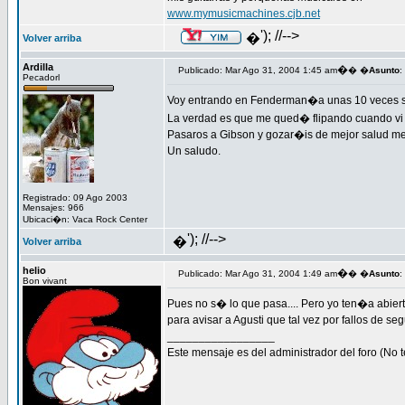
www.mymusicmachines.cjb.net
'); //-->
�
Volver arriba
Ardilla
�
Publicado: Mar Ago 31, 2004 1:45 am
� �
Asunto
:
Pecadorl
Voy entrando en Fenderman�a unas 10 veces so
La verdad es que me qued� flipando cuando vi lo
Pasaros a Gibson y gozar�is de mejor salud m
Un saludo.
Registrado: 09 Ago 2003
Mensajes: 966
Ubicaci�n: Vaca Rock Center
'); //-->
�
Volver arriba
helio
�
Publicado: Mar Ago 31, 2004 1:49 am
� �
Asunto
:
Bon vivant
Pues no s� lo que pasa.... Pero yo ten�a abier
para avisar a Agusti que tal vez por fallos de seg
_________________
Este mensaje es del administrador del foro (No t