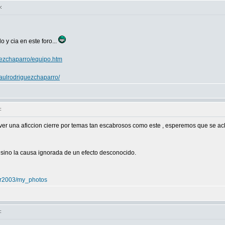
o
:
 y cia en este foro...
uezchaparro/equipo.htm
raulrodriguezchaparro/
:
er una aficcion cierre por temas tan escabrosos como este , esperemos que se aclar
sino la causa ignorada de un efecto desconocido.
ver2003/my_photos
: