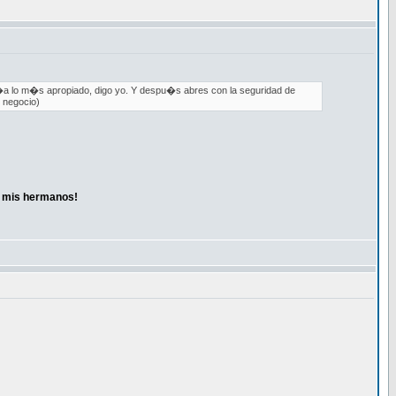
r�a lo m�s apropiado, digo yo. Y despu�s abres con la seguridad de
: negocio)
a mis hermanos!