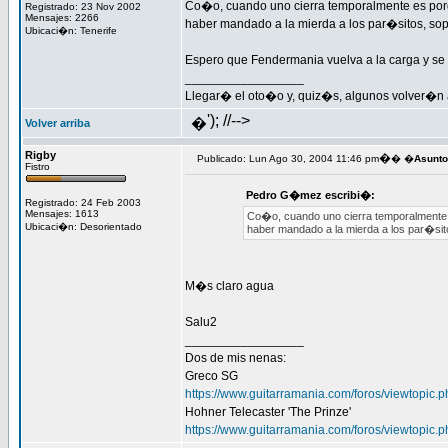
Co�o, cuando uno cierra temporalmente es porq
Registrado: 23 Nov 2002
Mensajes: 2266
haber mandado a la mierda a los par�sitos, sop
Ubicaci�n: Tenerife
Espero que Fendermania vuelva a la carga y se 
_________________
Llegar� el oto�o y, quiz�s, algunos volver�n al
'); //-->
�
Volver arriba
Rigby
�
Publicado: Lun Ago 30, 2004 11:46 pm
� �
Asunto
Fistro
Pedro G�mez escribi�:
Registrado: 24 Feb 2003
Mensajes: 1613
Co�o, cuando uno cierra temporalmente e
Ubicaci�n: Desorientado
haber mandado a la mierda a los par�sito
M�s claro agua
Salu2
_________________
Dos de mis nenas:
Greco SG
https://www.guitarramania.com/foros/viewtopic.
Hohner Telecaster 'The Prinze'
https://www.guitarramania.com/foros/viewtopic.