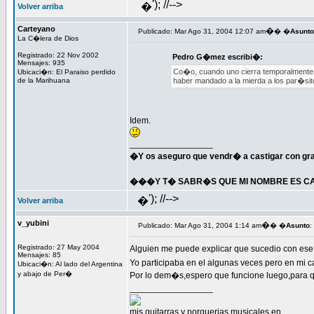
'); //-->
�
Volver arriba
Carteyano
�
Publicado: Mar Ago 31, 2004 12:07 am
� �
Asunto
La C�lera de Dios
Registrado: 22 Nov 2002
Pedro G�mez escribi�:
Mensajes: 935
Co�o, cuando uno cierra temporalmente e
Ubicaci�n: El Paraiso perdido
de la Marihuana
haber mandado a la mierda a los par�sito
Idem.
_________________
�Y os aseguro que vendr� a castigar con gra
���Y T� SABR�S QUE MI NOMBRE ES CAR
'); //-->
�
Volver arriba
v_yubini
�
Publicado: Mar Ago 31, 2004 1:14 am
� �
Asunto
:
Registrado: 27 May 2004
Alguien me puede explicar que sucedio con ese
Mensajes: 85
Yo participaba en el algunas veces pero en mi
Ubicaci�n: Al lado del Argentina
y abajo de Per�
Por lo dem�s,espero que funcione luego,para qu
_________________
mis guitarras y porquerias musicales en