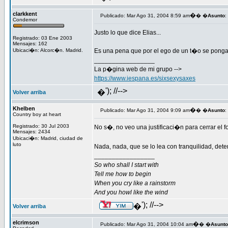
clarkkent
�
Publicado: Mar Ago 31, 2004 8:59 am
� �
Asunto
:
Condemor
Justo lo que dice Elias...
Registrado: 03 Ene 2003
Mensajes: 162
Ubicaci�n: Alcorc�n. Madrid.
Es una pena que por el ego de un t�o se ponga
_________________
La p�gina web de mi grupo -->
https://www.iespana.es/sixsexysaxes
'); //-->
�
Volver arriba
Khelben
�
Publicado: Mar Ago 31, 2004 9:09 am
� �
Asunto
:
Country boy at heart
Registrado: 30 Jul 2003
No s�, no veo una justificaci�n para cerrar el f
Mensajes: 2434
Ubicaci�n: Madrid, ciudad de
luto
Nada, nada, que se lo lea con tranquilidad, det
_________________
So who shall I start with
Tell me how to begin
When you cry like a rainstorm
And you howl like the wind
'); //-->
�
Volver arriba
elcrimson
�
Publicado: Mar Ago 31, 2004 10:04 am
� �
Asunto