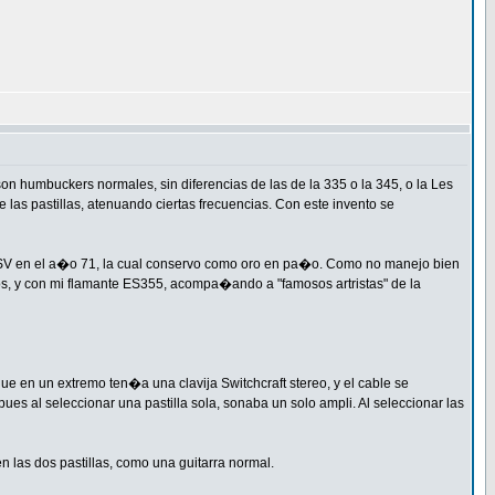
on humbuckers normales, sin diferencias de las de la 335 o la 345, o la Les
 las pastillas, atenuando ciertas frecuencias. Con este invento se
SV en el a�o 71, la cual conservo como oro en pa�o. Como no manejo bien
os, y con mi flamante ES355, acompa�ando a "famosos artristas" de la
e en un extremo ten�a una clavija Switchcraft stereo, y el cable se
pues al seleccionar una pastilla sola, sonaba un solo ampli. Al seleccionar las
 las dos pastillas, como una guitarra normal.