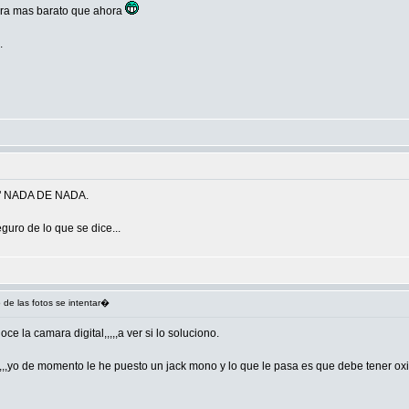
 era mas barato que ahora
.
o" NADA DE NADA.
guro de lo que se dice...
lo de las fotos se intentar�
e la camara digital,,,,,a ver si lo soluciono.
,,,,,yo de momento le he puesto un jack mono y lo que le pasa es que debe tener oxi