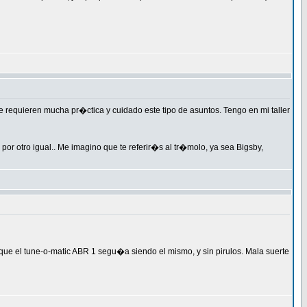
 requieren mucha pr�ctica y cuidado este tipo de asuntos. Tengo en mi taller
or otro igual.. Me imagino que te referir�s al tr�molo, ya sea Bigsby,
 que el tune-o-matic ABR 1 segu�a siendo el mismo, y sin pirulos. Mala suerte