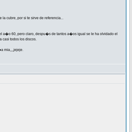
a cubre, por si te sirve de referencia...
l a�o 60, pero claro, despu�s de tantos a�os igual se le ha olvidado el
 casi todos los discos.
 mia,,,,jejeje.