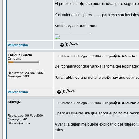
El precio de la �poca pues ni idea, pero seguro
Y el valor actual, pues.......... para eso son las fotos
Saludos y enhorabuena.
_________________
'); //-->
�
Volver arriba
Enrique Garcia
�
Publicado: Sab Ago 28, 2004 2:06 pm
� �
Asunto
:
Condemor
De "conmutador que var�a la toma del bobinad
Registrado: 23 Nov 2002
Mensajes: 283
Para hablar de una guitarra as�, hay que estar se
'); //-->
�
Volver arriba
ludwig2
�
Publicado: Sab Ago 28, 2004 2:16 pm
� �
Asunto
: 
,,,pero es que resulta que ahora el pc no me reconoc
Registrado: 06 Feb 2004
Mensajes: 42
Ubicaci�n: bcn
A ver si alguien me puede explicar lo del "stereo"
ratos.