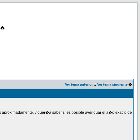
�
Ver tema anterior
::
Ver tema siguiente
�
 aproximadamente, y quer�a saber si es posible averiguar el a�o exacto de