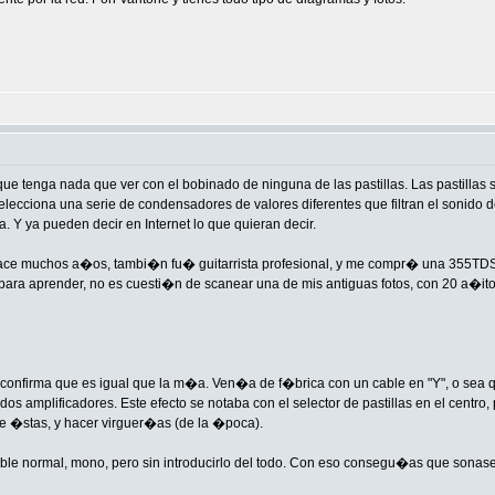
 tenga nada que ver con el bobinado de ninguna de las pastillas. Las pastillas s
lecciona una serie de condensadores de valores diferentes que filtran el sonido de
 Y ya pueden decir en Internet lo que quieran decir.
hace muchos a�os, tambi�n fu� guitarrista profesional, y me compr� una 355TD
para aprender, no es cuesti�n de scanear una de mis antiguas fotos, con 20 a�it
 confirma que es igual que la m�a. Ven�a de f�brica con un cable en "Y", o sea qu
s amplificadores. Este efecto se notaba con el selector de pastillas en el centro, 
e �stas, y hacer virguer�as (de la �poca).
le normal, mono, pero sin introducirlo del todo. Con eso consegu�as que sonasen