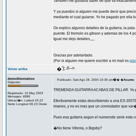
Tambien me gustaria saber de que va exactamente 
Y ya puestos si alguien me puede decir que preci
mediante el cual guiarse. Yo he pagado por ella b
Os explico algunos detalles de la guitarra; la pala
puente. El tremolo es gibson y ademas de los 4 po
Igual me dejo detalles,,,,,
Gracias por adelantado.
(Por si alguien me quiere escribir a mi mail es
pla
'); //-->
�
Volver arriba
demolitiontattoo
�
Publicado: Sab Ago 28, 2004 10:36 am
� �
Asunto
:
Grijander
TREMENDA GUITARRA ACABAS DE PILLAR. Yo pr
Registrado: 10 May 2003
Mensajes: 4888
Ubicaci�n: Latitud 43.22
Efectivamente estas describiendo a una ES-355TDSV
Norte Longitud 08.23 Oeste
imanes, y no es mas que un conmutador que var�a 
Pues esa guitarra segun el numerode serie esta co
�No tiene Vibrola, o Bigsby?