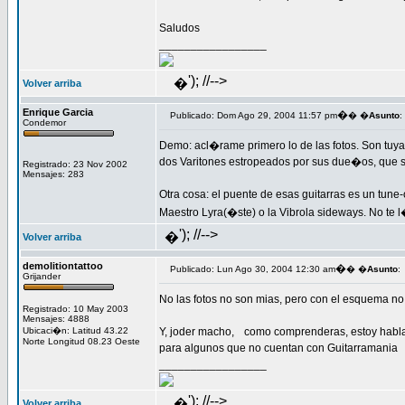
Saludos
_________________
'); //-->
�
Volver arriba
Enrique Garcia
�
Publicado: Dom Ago 29, 2004 11:57 pm
� �
Asunto
:
Condemor
Demo: acl�rame primero lo de las fotos. Son tuya
dos Varitones estropeados por sus due�os, que se "
Registrado: 23 Nov 2002
Mensajes: 283
Otra cosa: el puente de esas guitarras es un tune-o
Maestro Lyra(�ste) o la Vibrola sideways. No te l
'); //-->
�
Volver arriba
demolitiontattoo
�
Publicado: Lun Ago 30, 2004 12:30 am
� �
Asunto
:
Grijander
No las fotos no son mias, pero con el esquema no
Registrado: 10 May 2003
Mensajes: 4888
Ubicaci�n: Latitud 43.22
Y, joder macho,
como comprenderas, estoy habland
Norte Longitud 08.23 Oeste
para algunos que no cuentan con Guitarramania
_________________
'); //-->
�
Volver arriba