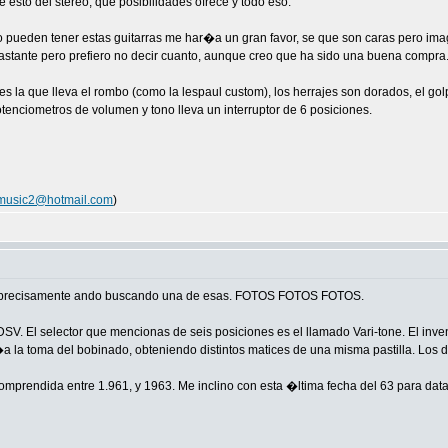
esto del stereo; que posibilidades ofrece y todo eso.
o pueden tener estas guitarras me har�a un gran favor, se que son caras pero im
astante pero prefiero no decir cuanto, aunque creo que ha sido una buena compra..
 es la que lleva el rombo (como la lespaul custom), los herrajes son dorados, el golp
tenciometros de volumen y tono lleva un interruptor de 6 posiciones.
music2@hotmail.com
)
ecisamente ando buscando una de esas. FOTOS FOTOS FOTOS.
. El selector que mencionas de seis posiciones es el llamado Vari-tone. El invent
la toma del bobinado, obteniendo distintos matices de una misma pastilla. Los dat
mprendida entre 1.961, y 1963. Me inclino con esta �ltima fecha del 63 para datar