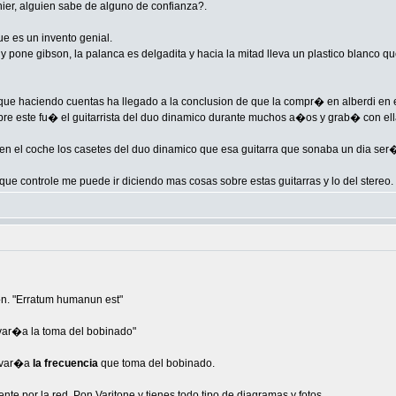
ier, alguien sabe de alguno de confianza?.
ue es un invento genial.
y pone gibson, la palanca es delgadita y hacia la mitad lleva un plastico blanco que l
ue haciendo cuentas ha llegado a la conclusion de que la compr� en alberdi en e
re este fu� el guitarrista del duo dinamico durante muchos a�os y grab� con ella
n el coche los casetes del duo dinamico que esa guitarra que sonaba un dia ser�a
 que controle me puede ir diciendo mas cosas sobre estas guitarras y lo del stereo.
�n. "Erratum humanun est"
var�a la toma del bobinado"
e var�a
la frecuencia
que toma del bobinado.
e por la red. Pon Varitone y tienes todo tipo de diagramas y fotos.