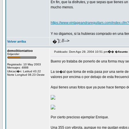
En fin, que la disfrutes, y que sepas que tienes
mucho menos.
https://www.vintageandrareguitars.com/index.cf
Y no digamos, si la hubieras comprado en una 
'); //-->
�
Volver arriba
demolitiontattoo
�
Publicado: Dom Ago 29, 2004 10:51 pm
� �
Asunto
:
Grijander
Bueno yo trataba de ponerlo de una forma muy senc
Registrado: 10 May 2003
Mensajes: 4888
Ubicaci�n: Latitud 43.22
La se�al que toma de esta pasa por una serie de c
Norte Longitud 08.23 Oeste
valores por encima o por debajo de esta frecuenci
Aqui tienes unas fotos que ya puse hace tiempo d
Por cierto precioso ejemplar Enrique.
Una 355 con vibrola, aunque no me gustan estos 