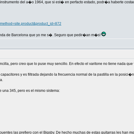
 un instrumento del a�o 1964, que si est� en perfacto estado, podr�a haberte co
m?method=site.product&product_id=872
tienda de Barcelona que yo me s�. Seguro que pedir�an m�s!
illa, pero creo que lo puse muy sencillo. En efecto el varitone no tiene nada que v
apacitores y es filtrada dejando la frecuencia normal de la pastilla en la posici
a.
e una 345, pero es el mismo sistema:
puentes las prefiero con el Bigsby. De hecho muchas de estas guitarras les han 