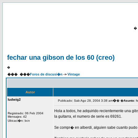
�
fechar una gibson de los 60 (creo)
�
���
���
Foros de discusi�n
->
Vintage
Autor
ludwig2
�
Publicado: Sab Ago 28, 2004 3:38 am
� �
Asunto
: 
Hola a todos, he adquirido recientemente una g
Registrado: 06 Feb 2004
la guitarra, el numero de serie es 69261.
Mensajes: 42
Ubicaci�n: bcn
Se compr� en alberdi, alguien sabe cuanto pudo 