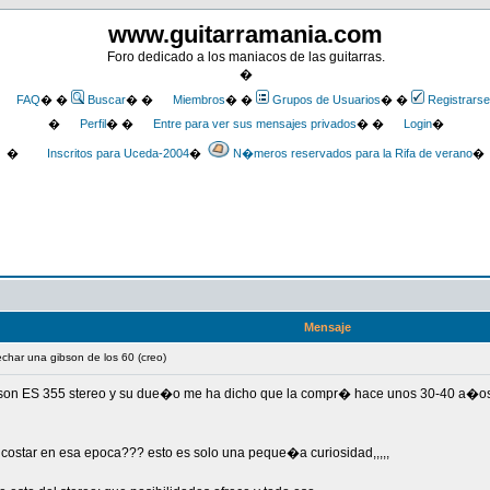
www.guitarramania.com
Foro dedicado a los maniacos de las guitarras.
�
FAQ
� �
Buscar
� �
Miembros
� �
Grupos de Usuarios
� �
Registrarse
�
Perfil
� �
Entre para ver sus mensajes privados
� �
Login
�
�
Inscritos para Uceda-2004
�
N�meros reservados para la Rifa de verano
�
Mensaje
fechar una gibson de los 60 (creo)
ibson ES 355 stereo y su due�o me ha dicho que la compr� hace unos 30-40 a�os
costar en esa epoca??? esto es solo una peque�a curiosidad,,,,,