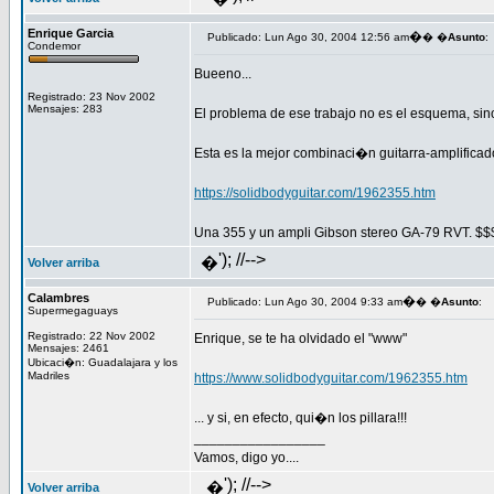
Enrique Garcia
�
Publicado: Lun Ago 30, 2004 12:56 am
� �
Asunto
:
Condemor
Bueeno...
Registrado: 23 Nov 2002
Mensajes: 283
El problema de ese trabajo no es el esquema, sino
Esta es la mejor combinaci�n guitarra-amplificado
https://solidbodyguitar.com/1962355.htm
Una 355 y un ampli Gibson stereo GA-79 RVT. $
'); //-->
�
Volver arriba
Calambres
�
Publicado: Lun Ago 30, 2004 9:33 am
� �
Asunto
:
Supermegaguays
Registrado: 22 Nov 2002
Enrique, se te ha olvidado el "www"
Mensajes: 2461
Ubicaci�n: Guadalajara y los
Madriles
https://www.solidbodyguitar.com/1962355.htm
... y si, en efecto, qui�n los pillara!!!
_________________
Vamos, digo yo....
'); //-->
�
Volver arriba