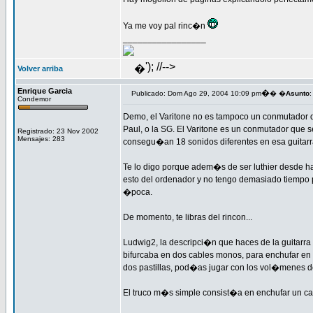
Ya me voy pal rinc�n
_________________
'); //-->
�
Volver arriba
Enrique Garcia
�
Publicado: Dom Ago 29, 2004 10:09 pm
� �
Asunto
:
Condemor
Demo, el Varitone no es tampoco un conmutador que
Paul, o la SG. El Varitone es un conmutador que se
Registrado: 23 Nov 2002
Mensajes: 283
consegu�an 18 sonidos diferentes en esa guitarra.
Te lo digo porque adem�s de ser luthier desde 
esto del ordenador y no tengo demasiado tiempo 
�poca.
De momento, te libras del rincon...
Ludwig2, la descripci�n que haces de la guitarra
bifurcaba en dos cables monos, para enchufar en do
dos pastillas, pod�as jugar con los vol�menes d
El truco m�s simple consist�a en enchufar un cab