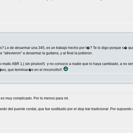
s? Lo de desarmar una 345, es un trabajo hecho por t�? Te lo digo porque s� que
atrevieron" a desarmar la guitarra, y al final la jodieron.
-matic ABR 1,( sin pirulos!!)
y no conozco a nadie que lo haya cambiado, a no ser p
�es, que terminar�s en el rinconcillo!!.
 es muy complicado. Por lo menos para mi.
o del puente cordal, que fue sustituido por el stop bar tradicional. Por supuesto