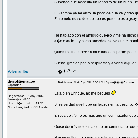
Supongo que necesita un repasito de un buen luth
El varitone ya he visto un poco de que va y creo q
El tremolo no se de que tipo es pero no es bigsby, 
He hablado con el antiguo due�o y me ha dicho q
a�o exacto.... y como anecdota se ve que el homb
Quien me iba a decir a mi cuando mi padre ponia e
Bueno, gracias por la respuesta y a ver si alguien
'); //-->
�
Volver arriba
demolitiontattoo
�
Publicado: Sab Ago 28, 2004 2:40 pm
� �
Asunto
:
Grijander
Esta bien Enrique, no me pegues
Registrado: 10 May 2003
Mensajes: 4888
Ubicaci�n: Latitud 43.22
Si es verdad que hubo un lapsus en la descripci
Norte Longitud 08.23 Oeste
En vez de : "y no es mas que un conmutador que 
Quise decir:"y no es mas que un conmutador qu
Hay mogollon de paginas explicandolo perfectament