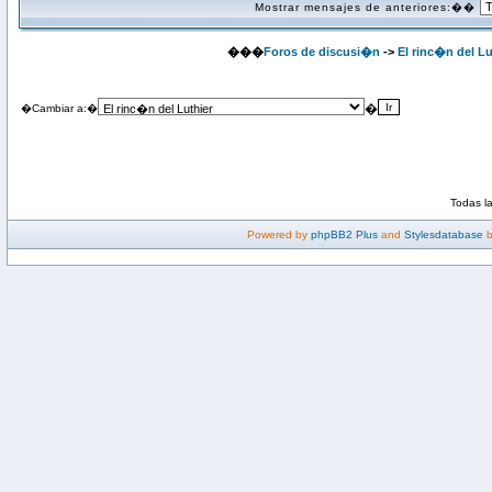
Mostrar mensajes de anteriores:��
���
Foros de discusi�n
->
El rinc�n del Lu
�
�Cambiar a:�
Todas l
Powered by
phpBB2 Plus
and
Stylesdatabase
b