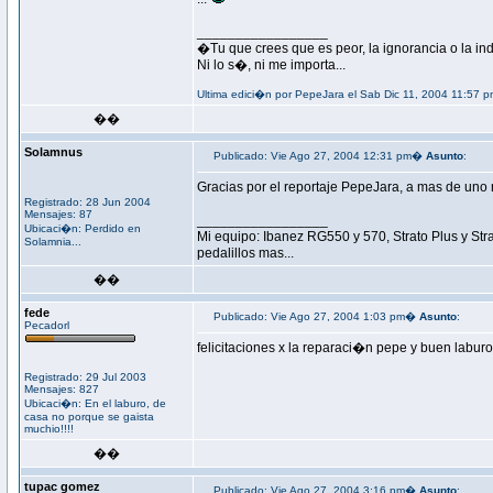
_________________
�Tu que crees que es peor, la ignorancia o la in
Ni lo s�, ni me importa...
Ultima edici�n por PepeJara el Sab Dic 11, 2004 11:57 p
��
Solamnus
Publicado: Vie Ago 27, 2004 12:31 pm�
Asunto
:
Gracias por el reportaje PepeJara, a mas de uno 
Registrado: 28 Jun 2004
Mensajes: 87
_________________
Ubicaci�n: Perdido en
Mi equipo: Ibanez RG550 y 570, Strato Plus y St
Solamnia...
pedalillos mas...
��
fede
Publicado: Vie Ago 27, 2004 1:03 pm�
Asunto
:
Pecadorl
felicitaciones x la reparaci�n pepe y buen labur
Registrado: 29 Jul 2003
Mensajes: 827
Ubicaci�n: En el laburo, de
casa no porque se gaista
muchio!!!!
��
tupac gomez
Publicado: Vie Ago 27, 2004 3:16 pm�
Asunto
: