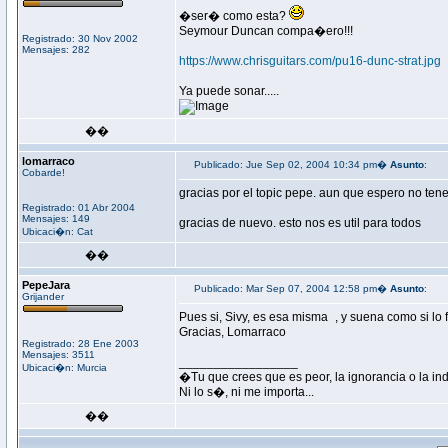
�ser� como esta?
Seymour Duncan compa�ero!!!
Registrado: 30 Nov 2002
Mensajes: 282
https://www.chrisguitars.com/pu16-dunc-strat.jpg
Ya puede sonar.....
��
lomarraco
Publicado: Jue Sep 02, 2004 10:34 pm�
Asunto
:
Cobarde!
gracias por el topic pepe. aun que espero no tene
Registrado: 01 Abr 2004
Mensajes: 149
gracias de nuevo. esto nos es util para todos
Ubicaci�n: Cat
��
PepeJara
Publicado: Mar Sep 07, 2004 12:58 pm�
Asunto
:
Grijander
Pues si, Sivy, es esa misma
, y suena como si lo
Gracias, Lomarraco
Registrado: 28 Ene 2003
Mensajes: 3511
_________________
Ubicaci�n: Murcia
�Tu que crees que es peor, la ignorancia o la in
Ni lo s�, ni me importa...
��