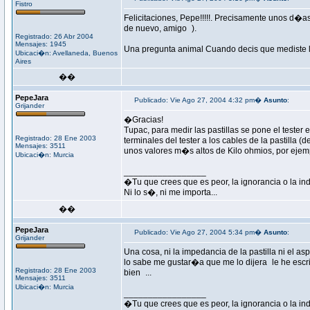
Fistro
Felicitaciones, Pepe!!!!!. Precisamente unos d�
de nuevo, amigo
).
Registrado: 26 Abr 2004
Mensajes: 1945
Una pregunta animal Cuando decis que mediste la
Ubicaci�n: Avellaneda, Buenos
Aires
��
PepeJara
Publicado: Vie Ago 27, 2004 4:32 pm�
Asunto
:
Grijander
�Gracias!
Tupac, para medir las pastillas se pone el tester
Registrado: 28 Ene 2003
terminales del tester a los cables de la pastilla
Mensajes: 3511
unos valores m�s altos de Kilo ohmios, por ejem
Ubicaci�n: Murcia
_________________
�Tu que crees que es peor, la ignorancia o la in
Ni lo s�, ni me importa...
��
PepeJara
Publicado: Vie Ago 27, 2004 5:34 pm�
Asunto
:
Grijander
Una cosa, ni la impedancia de la pastilla ni el 
lo sabe me gustar�a que me lo dijera
le he escr
Registrado: 28 Ene 2003
bien
...
Mensajes: 3511
Ubicaci�n: Murcia
_________________
�Tu que crees que es peor, la ignorancia o la in