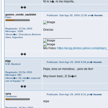
Ni lo s�, ni me importa...
��
gaston_conde_saubidet
Publicado: Sab Ago 28, 2004 12:06 am�
Asunto
:
Fistro
Registrado: 15 Dic 2003
Gracias
Mensajes: 1096
Ubicaci�n: Chacabuco,Buenos
_________________
Aires, Argentina
Mis Fotos:
https://ar.pg.photos.yahoo.com/ph/gc
��
PSD
Publicado: Dom Ago 29, 2004 6:59 pm�
Asunto
:
H.M. Murdock
Pepe, eres un monstruo... pero de feo!
Registrado: 03 Dic 2002
Mensajes: 981
Muy buen topic, Zi Ze�o!
Ubicaci�n: De misi�n especial
con el Equipo "A"
��
syvy
Publicado: Dom Ago 29, 2004 8:31 pm�
Asunto
:
Condemor
repe
Registrado: 30 Nov 2002