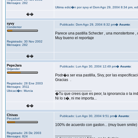
Mensajes: 282
Ultima edici�n por syvy el Dom Ago 29, 2004 8:34 pm, ed
��
syvy
Publicado: Dom Ago 29, 2004 8:32 pm�
Asunto
:
Condemor
Parece una pastilla Schecter , una monstertone , co
Muy bueno el reportaje
Registrado: 30 Nov 2002
Mensajes: 282
��
PepeJara
Publicado: Lun Ago 30, 2004 12:49 pm�
Asunto
:
Grijander
Podr�a ser esa pastilla, Sivy, por las especific
Gracias
.
Registrado: 28 Ene 2003
Mensajes: 3511
_________________
Ubicaci�n: Murcia
�Tu que crees que es peor, la ignorancia o la in
Ni lo s�, ni me importa...
��
Chivas
Publicado: Lun Ago 30, 2004 9:51 pm�
Asunto
:
Pecadorl
100% de acuerdo con gaston... (muy buen smile)
Registrado: 26 Dic 2003
_________________
Mensajes: 824