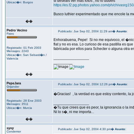
si deseais ver mas fotos , no lo dudeis
Ubicaci�n: Burgos
https://es.f2.pg.photos.yahoo.com/ph/chivasrg15
Busco luthier experimentado que me encole la mes
��
Pedro Vecino
Publicado: Jue Sep 02, 2004 11:29 am�
Asunto
:
Fistro
Enhorabuena, Pepe!
Si no me equivoco, el �nic
flat y no es esa. Lo curioso de esa pastilla es 
Registrado: 01 Feb 2003
fabricada por ellos para Schecter o alguna otra 
Mensajes: 2243
Ubicaci�n: San Sebasti�n /
_________________
Valencia
_________
��
PepeJara
Publicado: Jue Sep 02, 2004 12:26 pm�
Asunto
:
Grijander
�Gracias!
, la verdad es que estoy contento, l
Registrado: 28 Ene 2003
_________________
Mensajes: 3511
�Tu que crees que es peor, la ignorancia o la in
Ubicaci�n: Murcia
Ni lo s�, ni me importa...
��
syvy
Publicado: Jue Sep 02, 2004 4:30 pm�
Asunto
:
Condemor