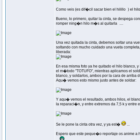
Como veis (es dif�cil sacar bien el hilillo
) el hi
Bueno, lo primero, quitar la cinta, se despega co
romper ning�n hilo m�s al quitarla
....
Una vez quitada la cinta, debemos soltar una vuelt
soltando con mucho cuidado una vueta completa, 
liberada:
En esa misma foto ya he quitado el hilo blanco, 
el m�todo "TOTUFO", mientras aplicamos el soldad
blanco, y soldarlos, ambos por la cara de arriba de
Aqu� vemos esto mismo justo antes de soldar:
Y aqu� vemos el resultado, ambos hilos, el blanc
la reparaci�n, y entre extremos da 7,5 k y entre e
Se le pone la cinta otra vez, y ya est�
...
Espero que este peque�o reportaje os anime a ha
...