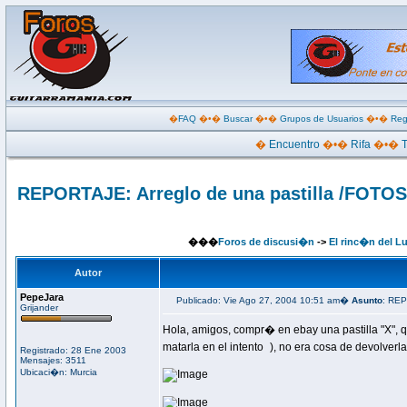
�
FAQ
�•�
Buscar
�•�
Grupos de Usuarios
�•�
Reg
�
Encuentro
�•�
Rifa
�•�
REPORTAJE: Arreglo de una pastilla /FOTOS
���
Foros de discusi�n
->
El rinc�n del Lu
Autor
PepeJara
Publicado: Vie Ago 27, 2004 10:51 am�
Asunto
: REP
Grijander
Hola, amigos, compr� en ebay una pastilla "X", qu
matarla en el intento
), no era cosa de devolver
Registrado: 28 Ene 2003
Mensajes: 3511
Ubicaci�n: Murcia