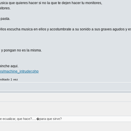
sica que quieres hacer si no la que te dejen hacer tu monitores,
itores.
 pasta.
ellos escucha musica en ellos y acostumbrate a su sonido a sus graves agudos y es
n y pongan no es la misma.
pinche aqui.
es/machine_intruder.php
editado 1 vez
ecualizar, que hace?.....�para que sirve?