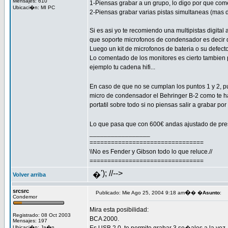
Mensajes: 610
1-Piensas grabar a un grupo, lo digo por que comen
Ubicaci�n: MI PC
2-Piensas grabar varias pistas simultaneas (mas 
Si es asi yo te recomiendo una multipistas digita
que soporte microfonos de condensador es decir 
Luego un kit de microfonos de bateria o su defect
Lo comentado de los monitores es cierto tambien p
ejemplo tu cadena hifi...
En caso de que no se cumplan los puntos 1 y 2, 
micro de condensador el Behringer B-2 como te han
portatil sobre todo si no piensas salir a grabar por a
Lo que pasa que con 600€ andas ajustado de pr
_________________
================================
\\No es Fender y Gibson todo lo que reluce.//
================================
'); //-->
�
Volver arriba
srcsrc
�
Publicado: Mie Ago 25, 2004 9:18 am
� �
Asunto
:
Condemor
Mira esta posibilidad:
Registrado: 08 Oct 2003
BCA 2000.
Mensajes: 197
Ubicaci�n: Ja�n