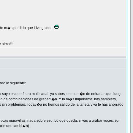
Ando m�s perdido que Livingstone.
 alma!!!!
do lo siguiente:
. Lo suyo es que fuera multicanal: ya sabes, un mont�n de entradas que luego
nt�n de combinaciones de grabaci�n. Y lo m�s importante: hay samplers,
dio sin problemas. Todav�a no hemos salido de la tarjeta y ya te has ahorrado
nticas maravillas, nada sobre eso. Lo que queda, si vas a grabar voces, son
larte uno tambi�n).