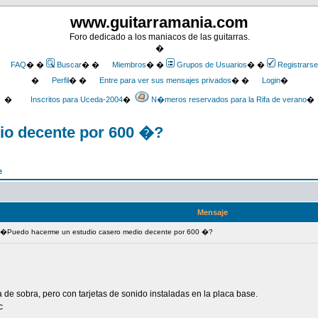
www.guitarramania.com
Foro dedicado a los maniacos de las guitarras.
�
FAQ
� �
Buscar
� �
Miembros
� �
Grupos de Usuarios
� �
Registrarse
�
Perfil
� �
Entre para ver sus mensajes privados
� �
Login
�
�
Inscritos para Uceda-2004
�
N�meros reservados para la Rifa de verano
�
io decente por 600 �?
e
Mensaje
 �Puedo hacerme un estudio casero medio decente por 600 �?
ia de sobra, pero con tarjetas de sonido instaladas en la placa base.
c