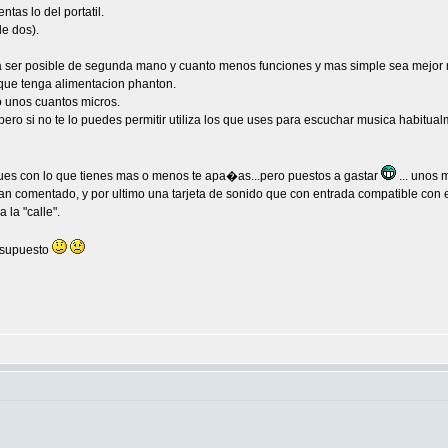
tas lo del portatil.
de dos).
l a ser posible de segunda mano y cuanto menos funciones y mas simple sea mejor m
que tenga alimentacion phanton.
o unos cuantos micros.
ero si no te lo puedes permitir utiliza los que uses para escuchar musica habitua
pues con lo que tienes mas o menos te apa�as...pero puestos a gastar
... unos 
 comentado, y por ultimo una tarjeta de sonido que con entrada compatible con el 
 la "calle".
esupuesto