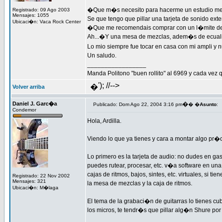
�Que m�s necesito para hacerme un estudio med
Registrado: 09 Ago 2003
Mensajes: 1055
Se que tengo que pillar una tarjeta de sonido ex
Ubicaci�n: Vaca Rock Center
�Que me recomendais comprar con un l�mite de
Ah...�Y una mesa de mezclas, adem�s de ecualiz
Lo mio siempre fue tocar en casa con mi ampli y
Un saludo.
_________________
Manda Politono "buen rollito" al 6969 y cada vez q
'); //-->
�
Volver arriba
Daniel J. Garc�a
�
Publicado: Dom Ago 22, 2004 3:16 pm
� �
Asunto
:
Condemor
Hola, Ardilla.
Viendo lo que ya tienes y cara a montar algo pr�c
Lo primero es la tarjeta de audio: no dudes en ga
puedes rutear, procesar, etc. v�a software en un
cajas de ritmos, bajos, sintes, etc. virtuales, s
Registrado: 22 Nov 2002
Mensajes: 321
la mesa de mezclas y la caja de ritmos.
Ubicaci�n: M�laga
El tema de la grabaci�n de guitarras lo tienes cu
los micros, te tendr�s que pillar alg�n Shure por