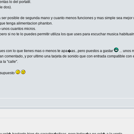
tas lo del portatil.
de dos).
l a ser posible de segunda mano y cuanto menos funciones y mas simple sea mejor m
que tenga alimentacion phanton.
o unos cuantos micros.
ero si no te lo puedes permitir utiliza los que uses para escuchar musica habitua
pues con lo que tienes mas o menos te apa�as...pero puestos a gastar
... unos 
 comentado, y por ultimo una tarjeta de sonido que con entrada compatible con el 
 la "calle".
esupuesto