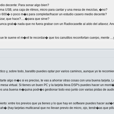
io decente: Para sonar algo bien?
terna USB, una caja de ritmos, micro para cantar y una mesa de mezclas, �no?
 600� o poco m�s para completar/hacer un estudio casero medio decente?
ar, que hace?.....�para que sirve?
 nunca grab� nada que no fuera grabar con un Radiocasette al aldo del altavoz. 
ue te suene el m�vil te recordar� que los canutitos reconfortan cuerpo, mente ....y
tico y, sobre todo, baratito puedes optar por varios caminos, aunque yo te recomien
starte algo m�s si es preciso, te vas a ahorrar otras cosas con una buena tarjeta
a mesa virtual. Si tienes un buen PC y la tarjeta lleva DSP's puedes hacer un mo
i tienes una buena m�quina podr�s gestionar todo eso junto con varias pistas de au
bierto: entre los previos que ya tienes y lo que hay en software puedes hacer aut�
 ah� (hay tarjetas multicanal que no llevan previo de micro, ojo, tendr�as que pil