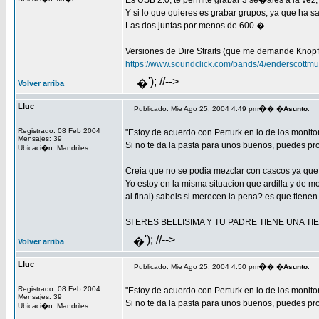
Es USB 2.0, te permite grabar 3 se�ales a la vez
Y si lo que quieres es grabar grupos, ya que ha 
Las dos juntas por menos de 600 �.
_________________
Versiones de Dire Straits (que me demande Knopfl
https://www.soundclick.com/bands/4/enderscottmu
'); //-->
�
Volver arriba
Lluc
�
Publicado: Mie Ago 25, 2004 4:49 pm
� �
Asunto
:
Registrado: 08 Feb 2004
"Estoy de acuerdo con Perturk en lo de los monito
Mensajes: 39
Si no te da la pasta para unos buenos, puedes p
Ubicaci�n: Mandriles
Creia que no se podia mezclar con cascos ya que 
Yo estoy en la misma situacion que ardilla y de m
al final) sabeis si merecen la pena? es que tien
_________________
SI ERES BELLISIMA Y TU PADRE TIENE UNA T
'); //-->
�
Volver arriba
Lluc
�
Publicado: Mie Ago 25, 2004 4:50 pm
� �
Asunto
:
Registrado: 08 Feb 2004
"Estoy de acuerdo con Perturk en lo de los monito
Mensajes: 39
Si no te da la pasta para unos buenos, puedes p
Ubicaci�n: Mandriles