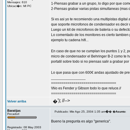
Mensajes: 610
1-Piensas grabar a un grupo, lo digo por que comen
Ubicaci�n: MI PC
2-Piensas grabar varias pistas simultaneas (mas 
Si es asi yo te recomiendo una multipistas digita
que soporte microfonos de condensador es decir 
Luego un kit de microfonos de bateria o su defect
Lo comentado de los monitores es cierto tambien p
ejemplo tu cadena hifi...
En caso de que no se cumplan los puntos 1 y 2, 
micro de condensador el Behringer B-2 como te han
portatil sobre todo si no piensas salir a grabar por a
Lo que pasa que con 600€ andas ajustado de pr
_________________
================================
\\No es Fender y Gibson todo lo que reluce.//
================================
'); //-->
�
Volver arriba
Baratijas
�
Publicado: Mie Ago 25, 2004 1:35 am
� �
Asunto
:
Pecadorl
Bueno la pregunta es algo "generica".
Registrado: 08 May 2003