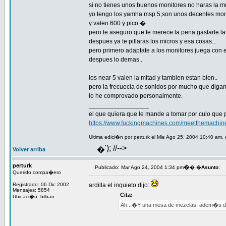
si no tienes unos buenos monitores no haras la mu
yo tengo los yamha msp 5,son unos decentes mon
y valen 600 y pico �
pero te aseguro que te merece la pena gastarte la
despues ya te pillaras los micros y esa cosas...
pero primero adaptate a los monitores juega con 
despues lo demas..
los near 5 valen la mitad y tambien estan bien..
pero la frecuecia de sonidos por mucho que diga
lo he comprovado personalmente.
_________________
el que quiera que le mande a tomar por culo que 
https://www.fuckingmachines.com/meetthemachin
Ultima edici�n por perturk el Mie Ago 25, 2004 10:40 am, 
'); //-->
�
Volver arriba
perturk
�
Publicado: Mar Ago 24, 2004 1:34 pm
� �
Asunto
:
Querido compa�ero
Registrado: 06 Dic 2002
ardilla el inquieto dijo:
Mensajes: 5854
Cita:
Ubicaci�n: bilbao
Ah...�Y una mesa de mezclas, adem�s de 