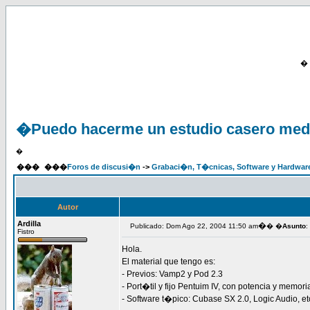
�
�Puedo hacerme un estudio casero med
�
���
���
Foros de discusi�n
->
Grabaci�n, T�cnicas, Software y Hardwar
Autor
Ardilla
�
Publicado: Dom Ago 22, 2004 11:50 am
� �
Asunto
:
Fistro
Hola.
El material que tengo es:
- Previos: Vamp2 y Pod 2.3
- Port�til y fijo Pentuim IV, con potencia y memor
- Software t�pico: Cubase SX 2.0, Logic Audio, et