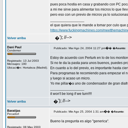
pues poca hostia en casa y grabando con PC poca
a mi me sirve para alimentar los micros lo que lle
pero eso con un previo de micros ya lo solucionas
_________________
el que quiera que le mande a tomar por culo que 
https://www.fuckingmachines.com/meetthemachin
'); //-->
�
Volver arriba
Dani Paul
�
Publicado: Mar Ago 24, 2004 11:27 pm
� �
Asunto
:
Condemor
Estoy de acuerdo con Perturk en lo de los monitor
Registrado: 13 Jul 2003
Si no te da la pasta para unos buenos, puedes pr
Mensajes: 190
Ubicaci�n: Hortaleza (Madrid).
En cuanto a lo del previo, es importante hasta ci
Para programas te recomiendo para empezar el n-t
y luego si acaso un micro.
Yo me pillar�a uno de condensador de gran diafrag
_________________
it won't be long if we turn!!!!
'); //-->
�
Volver arriba
Baratijas
�
Publicado: Mie Ago 25, 2004 1:31 am
� �
Asunto
:
Pecadorl
Bueno la pregunta es algo "generica".
Registrado: 08 May 2003