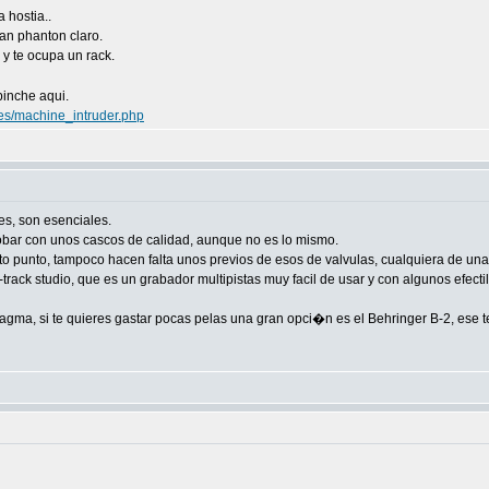
 hostia..
van phanton claro.
 y te ocupa un rack.
pinche aqui.
es/machine_intruder.php
es, son esenciales.
obar con unos cascos de calidad, aunque no es lo mismo.
erto punto, tampoco hacen falta unos previos de esos de valvulas, cualquiera de un
rack studio, que es un grabador multipistas muy facil de usar y con algunos efect
ma, si te quieres gastar pocas pelas una gran opci�n es el Behringer B-2, ese te 