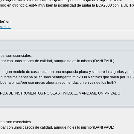
, y est� bastante bien de caracter�sticas, pero todav�a no est� a la venta.
salido en otro topic, est� muy bien la posibilidad de juntar la BCA2000 con la 
er) en:
sic.htm
res, son esenciales.
robar con unos cascos de calidad, aunque no es lo mismo"(DANI PAUL)
ningun modelo de cascos daban una respuesta plana y siempre la cagarias y perde
onitores me pensaba pillar unos behringer truth b2030 A activos que salen por 300 
en buena pinta?por ese precio alguna recomendacion en vez de los truth?
IENDA DE INSTRUMENTOS NO SEAS TIMIDA ..... MANDAME UN PRIVADO
res, son esenciales.
robar con unos cascos de calidad, aunque no es lo mismo"(DANI PAUL)