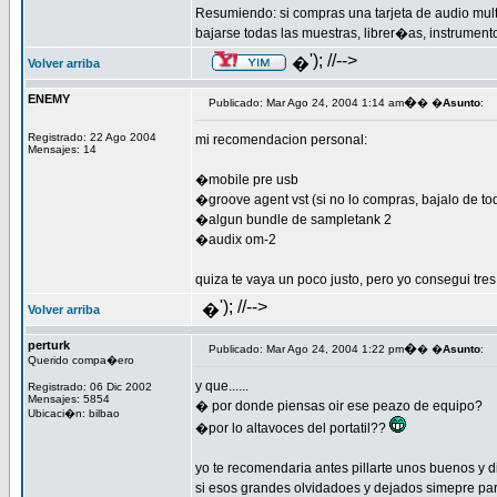
Resumiendo: si compras una tarjeta de audio mul
bajarse todas las muestras, librer�as, instrument
'); //-->
�
Volver arriba
ENEMY
�
Publicado: Mar Ago 24, 2004 1:14 am
� �
Asunto
:
Registrado: 22 Ago 2004
mi recomendacion personal:
Mensajes: 14
�mobile pre usb
�groove agent vst (si no lo compras, bajalo de to
�algun bundle de sampletank 2
�audix om-2
quiza te vaya un poco justo, pero yo consegui tre
'); //-->
�
Volver arriba
perturk
�
Publicado: Mar Ago 24, 2004 1:22 pm
� �
Asunto
:
Querido compa�ero
y que......
Registrado: 06 Dic 2002
Mensajes: 5854
� por donde piensas oir ese peazo de equipo?
Ubicaci�n: bilbao
�por lo altavoces del portatil??
yo te recomendaria antes pillarte unos buenos y 
si esos grandes olvidadoes y dejados simepre para