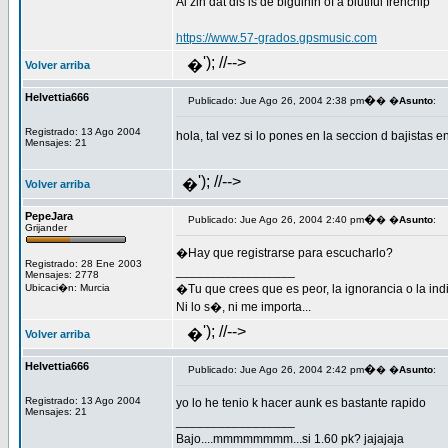
Ai zin dat dis is de biguinin of a biutiful frenchip
https://www.57-grados.gpsmusic.com
'); //-->
�
Volver arriba
Helvettia666
�
Publicado: Jue Ago 26, 2004 2:38 pm
� �
Asunto
:
Registrado: 13 Ago 2004
hola, tal vez si lo pones en la seccion d bajistas
Mensajes: 21
'); //-->
�
Volver arriba
PepeJara
�
Publicado: Jue Ago 26, 2004 2:40 pm
� �
Asunto
:
Grijander
�Hay que registrarse para escucharlo?
Registrado: 28 Ene 2003
_________________
Mensajes: 2778
Ubicaci�n: Murcia
�Tu que crees que es peor, la ignorancia o la ind
Ni lo s�, ni me importa...
'); //-->
�
Volver arriba
Helvettia666
�
Publicado: Jue Ago 26, 2004 2:42 pm
� �
Asunto
:
Registrado: 13 Ago 2004
yo lo he tenio k hacer aunk es bastante rapido
Mensajes: 21
_________________
Bajo....mmmmmmmm...si 1.60 pk? jajajaja