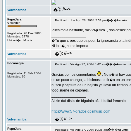
'); //-->
�
Volver arriba
PepeJara
�
Publicado: Jue Ago 26, 2004 2:53 pm
� �
Asunto
:
Grijander
Pues mola bastante, rock cl�sico
, dos cosas: pr
Registrado: 28 Ene 2003
_________________
Mensajes: 2778
Ubicaci�n: Murcia
�Tu que crees que es peor, la ignorancia o la ind
Ni lo s�, ni me importa...
'); //-->
�
Volver arriba
bocanegra
�
Publicado: Vie Ago 27, 2004 8:42 am
� �
Asunto
: m
Registrado: 11 Feb 2004
Gracias por los comentarios
. No s� si hay qu
Mensajes: 99
es un poco chunga, la hicimos del tir�n en un en
busca y captura de un bajista ya lleva un tiempo
todo suene de cojones.
_________________
Ai zin dat dis is de biguinin of a biutiful frenchip
https://www.57-grados.gpsmusic.com
'); //-->
�
Volver arriba
PepeJara
�
Publicado: Vie Ago 27, 2004 10:35 am
� �
Asunto
: