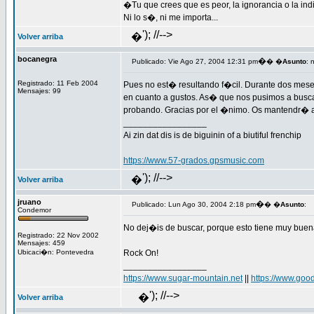
�Tu que crees que es peor, la ignorancia o la ind
Ni lo s�, ni me importa...
'); //-->
�
Volver arriba
bocanegra
�
Publicado: Vie Ago 27, 2004 12:31 pm
� �
Asunto
: 
Registrado: 11 Feb 2004
Pues no est� resultando f�cil. Durante dos meses
Mensajes: 99
en cuanto a gustos. As� que nos pusimos a busca
probando. Gracias por el �nimo. Os mantendr� a
_________________
Ai zin dat dis is de biguinin of a biutiful frenchip
https://www.57-grados.gpsmusic.com
'); //-->
�
Volver arriba
jruano
�
Publicado: Lun Ago 30, 2004 2:18 pm
� �
Asunto
:
Condemor
No dej�is de buscar, porque esto tiene muy buena
Registrado: 22 Nov 2002
Mensajes: 459
Ubicaci�n: Pontevedra
Rock On!
_________________
https://www.sugar-mountain.net
||
https://www.go
'); //-->
�
Volver arriba