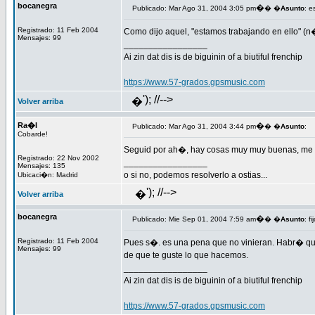
bocanegra
�
Publicado: Mar Ago 31, 2004 3:05 pm
� �
Asunto
: e
Registrado: 11 Feb 2004
Como dijo aquel, "estamos trabajando en ello" (n
Mensajes: 99
_________________
Ai zin dat dis is de biguinin of a biutiful frenchip
https://www.57-grados.gpsmusic.com
'); //-->
�
Volver arriba
Ra�l
�
Publicado: Mar Ago 31, 2004 3:44 pm
� �
Asunto
:
Cobarde!
Seguid por ah�, hay cosas muy muy buenas, me enc
Registrado: 22 Nov 2002
_________________
Mensajes: 135
o si no, podemos resolverlo a ostias...
Ubicaci�n: Madrid
'); //-->
�
Volver arriba
bocanegra
�
Publicado: Mie Sep 01, 2004 7:59 am
� �
Asunto
: fi
Registrado: 11 Feb 2004
Pues s�. es una pena que no vinieran. Habr� que
Mensajes: 99
de que te guste lo que hacemos.
_________________
Ai zin dat dis is de biguinin of a biutiful frenchip
https://www.57-grados.gpsmusic.com