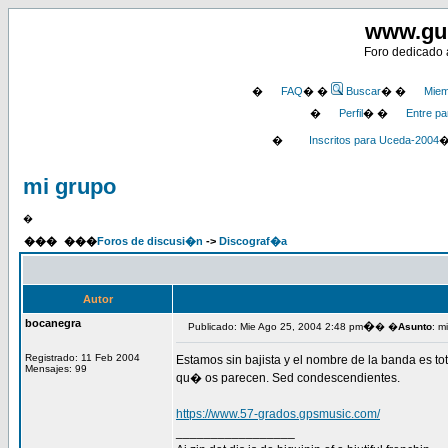
www.gu
Foro dedicado a
�
FAQ
� �
Buscar
� �
Miem
�
Perfil
� �
Entre pa
�
Inscritos para Uceda-2004
mi grupo
�
���
���
Foros de discusi�n
->
Discograf�a
Autor
bocanegra
�
Publicado: Mie Ago 25, 2004 2:48 pm
� �
Asunto
: m
Registrado: 11 Feb 2004
Estamos sin bajista y el nombre de la banda es t
Mensajes: 99
qu� os parecen. Sed condescendientes.
https://www.57-grados.gpsmusic.com/
_________________