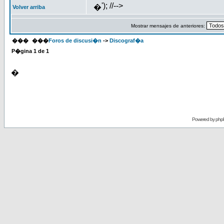
'); //-->
�
Volver arriba
Mostrar mensajes de anteriores:
���
���
Foros de discusi�n
->
Discograf�a
P�gina
1
de
1
�
Powered by
php