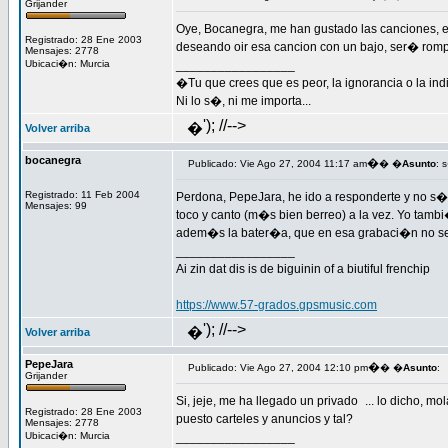
Grijander
Oye, Bocanegra, me han gustado las canciones, 
Registrado: 28 Ene 2003
deseando oir esa cancion con un bajo, ser� ro
Mensajes: 2778
Ubicaci�n: Murcia
_________________
�Tu que crees que es peor, la ignorancia o la ind
Ni lo s�, ni me importa...
'); //-->
�
Volver arriba
bocanegra
�
Publicado: Vie Ago 27, 2004 11:17 am
� �
Asunto
: 
Registrado: 11 Feb 2004
Perdona, PepeJara, he ido a responderte y no s�
Mensajes: 99
toco y canto (m�s bien berreo) a la vez. Yo tam
adem�s la bater�a, que en esa grabaci�n no se 
_________________
Ai zin dat dis is de biguinin of a biutiful frenchip
https://www.57-grados.gpsmusic.com
'); //-->
�
Volver arriba
PepeJara
�
Publicado: Vie Ago 27, 2004 12:10 pm
� �
Asunto
:
Grijander
Si, jeje, me ha llegado un privado
... lo dicho, 
Registrado: 28 Ene 2003
puesto carteles y anuncios y tal?
Mensajes: 2778
Ubicaci�n: Murcia
_________________