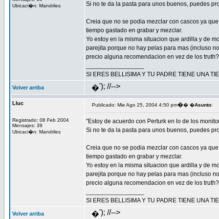
Si no te da la pasta para unos buenos, puedes p
Ubicaci�n: Mandriles
Creia que no se podia mezclar con cascos ya que
tiempo gastado en grabar y mezclar.
Yo estoy en la misma situacion que ardilla y de m
parejita porque no hay pelas para mas (incluso no
precio alguna recomendacion en vez de los truth?
_________________
SI ERES BELLISIMA Y TU PADRE TIENE UNA T
'); //-->
�
Volver arriba
Lluc
�
Publicado: Mie Ago 25, 2004 4:50 pm
� �
Asunto
:
Registrado: 08 Feb 2004
"Estoy de acuerdo con Perturk en lo de los monito
Mensajes: 39
Si no te da la pasta para unos buenos, puedes p
Ubicaci�n: Mandriles
Creia que no se podia mezclar con cascos ya que
tiempo gastado en grabar y mezclar.
Yo estoy en la misma situacion que ardilla y de m
parejita porque no hay pelas para mas (incluso no
precio alguna recomendacion en vez de los truth?
_________________
SI ERES BELLISIMA Y TU PADRE TIENE UNA T
'); //-->
�
Volver arriba