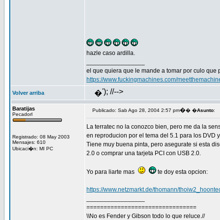
hazle caso ardilla.
_________________
el que quiera que le mande a tomar por culo que 
https://www.fuckingmachines.com/meetthemachin
'); //-->
�
Volver arriba
Baratijas
�
Publicado: Sab Ago 28, 2004 2:57 pm
� �
Asunto
:
Pecadorl
La terratec no la conozco bien, pero me da la sens
en reproducion por el tema del 5.1 para los DVD y ta
Registrado: 08 May 2003
Mensajes: 610
Tiene muy buena pinta, pero asegurate si esta di
Ubicaci�n: MI PC
2.0 o comprar una tarjeta PCI con USB 2.0.
Yo para liarte mas
te doy esta opcion:
https://www.netzmarkt.de/thomann/thoiw2_hoont
_________________
================================
\\No es Fender y Gibson todo lo que reluce.//