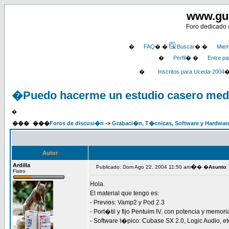
www.gu
Foro dedicado a
�
FAQ
� �
Buscar
� �
Miem
�
Perfil
� �
Entre pa
�
Inscritos para Uceda-2004
�Puedo hacerme un estudio casero med
�
���
���
Foros de discusi�n
->
Grabaci�n, T�cnicas, Software y Hardwar
Autor
Ardilla
�
Publicado: Dom Ago 22, 2004 11:50 am
� �
Asunto
:
Fistro
Hola.
El material que tengo es:
- Previos: Vamp2 y Pod 2.3
- Port�til y fijo Pentuim IV, con potencia y memor
- Software t�pico: Cubase SX 2.0, Logic Audio, et