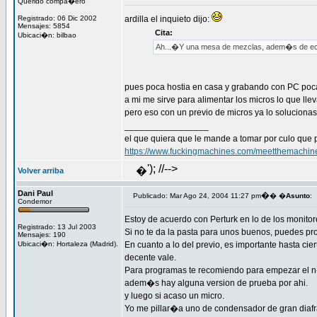
Querido compa�ero
Registrado: 06 Dic 2002
ardilla el inquieto dijo:
Mensajes: 5854
Cita:
Ubicaci�n: bilbao
Ah...�Y una mesa de mezclas, adem�s de ecua
pues poca hostia en casa y grabando con PC poca
a mi me sirve para alimentar los micros lo que lle
pero eso con un previo de micros ya lo solucionas
_________________
el que quiera que le mande a tomar por culo que 
https://www.fuckingmachines.com/meetthemachin
'); //-->
�
Volver arriba
Dani Paul
�
Publicado: Mar Ago 24, 2004 11:27 pm
� �
Asunto
:
Condemor
Estoy de acuerdo con Perturk en lo de los monitor
Registrado: 13 Jul 2003
Si no te da la pasta para unos buenos, puedes pr
Mensajes: 190
Ubicaci�n: Hortaleza (Madrid).
En cuanto a lo del previo, es importante hasta ci
decente vale.
Para programas te recomiendo para empezar el n-tr
adem�s hay alguna version de prueba por ahi.
y luego si acaso un micro.
Yo me pillar�a uno de condensador de gran diafra