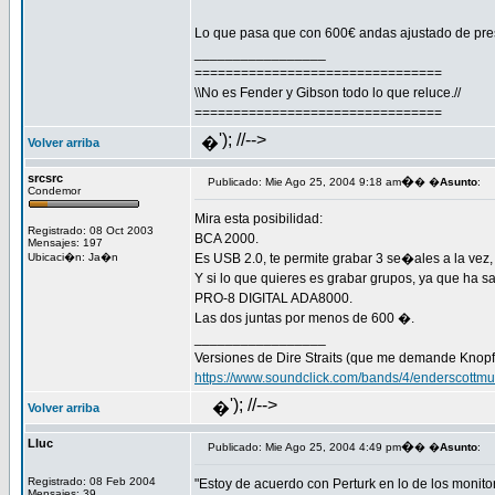
Lo que pasa que con 600€ andas ajustado de pr
_________________
================================
\\No es Fender y Gibson todo lo que reluce.//
================================
'); //-->
�
Volver arriba
srcsrc
�
Publicado: Mie Ago 25, 2004 9:18 am
� �
Asunto
:
Condemor
Mira esta posibilidad:
Registrado: 08 Oct 2003
BCA 2000.
Mensajes: 197
Ubicaci�n: Ja�n
Es USB 2.0, te permite grabar 3 se�ales a la vez
Y si lo que quieres es grabar grupos, ya que ha s
PRO-8 DIGITAL ADA8000.
Las dos juntas por menos de 600 �.
_________________
Versiones de Dire Straits (que me demande Knopfl
https://www.soundclick.com/bands/4/enderscottmu
'); //-->
�
Volver arriba
Lluc
�
Publicado: Mie Ago 25, 2004 4:49 pm
� �
Asunto
:
Registrado: 08 Feb 2004
"Estoy de acuerdo con Perturk en lo de los monito
Mensajes: 39