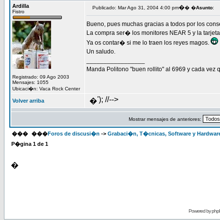
Ardilla
�
Publicado: Mar Ago 31, 2004 4:00 pm
� �
Asunto
:
Fistro
Bueno, pues muchas gracias a todos por los cons
La compra ser� los monitores NEAR 5 y la tar
Ya os contar� si me lo traen los reyes magos.
Un saludo.
_________________
Manda Politono "buen rollito" al 6969 y cada vez q
Registrado: 09 Ago 2003
Mensajes: 1055
Ubicaci�n: Vaca Rock Center
'); //-->
�
Volver arriba
Mostrar mensajes de anteriores:
���
���
Foros de discusi�n
->
Grabaci�n, T�cnicas, Software y Hardwar
P�gina
1
de
1
�
Powered by
php