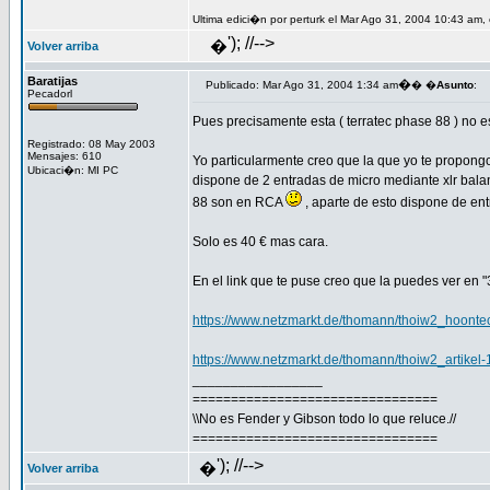
Ultima edici�n por perturk el Mar Ago 31, 2004 10:43 am, 
'); //-->
�
Volver arriba
Baratijas
�
Publicado: Mar Ago 31, 2004 1:34 am
� �
Asunto
:
Pecadorl
Pues precisamente esta ( terratec phase 88 ) no es
Registrado: 08 May 2003
Mensajes: 610
Yo particularmente creo que la que yo te propongo
Ubicaci�n: MI PC
dispone de 2 entradas de micro mediante xlr bala
88 son en RCA
, aparte de esto dispone de entr
Solo es 40 € mas cara.
En el link que te puse creo que la puedes ver en 
https://www.netzmarkt.de/thomann/thoiw2_hoo
https://www.netzmarkt.de/thomann/thoiw2_artikel
_________________
================================
\\No es Fender y Gibson todo lo que reluce.//
================================
'); //-->
�
Volver arriba