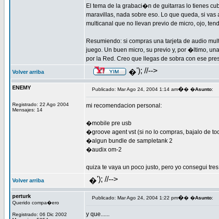
El tema de la grabaci�n de guitarras lo tienes cu
maravillas, nada sobre eso. Lo que queda, si vas 
multicanal que no llevan previo de micro, ojo, te
Resumiendo: si compras una tarjeta de audio mul
juego. Un buen micro, su previo y, por �ltimo, un
por la Red. Creo que llegas de sobra con ese pr
'); //-->
�
Volver arriba
ENEMY
�
Publicado: Mar Ago 24, 2004 1:14 am
� �
Asunto
:
Registrado: 22 Ago 2004
mi recomendacion personal:
Mensajes: 14
�mobile pre usb
�groove agent vst (si no lo compras, bajalo de to
�algun bundle de sampletank 2
�audix om-2
quiza te vaya un poco justo, pero yo consegui tre
'); //-->
�
Volver arriba
perturk
�
Publicado: Mar Ago 24, 2004 1:22 pm
� �
Asunto
:
Querido compa�ero
y que......
Registrado: 06 Dic 2002