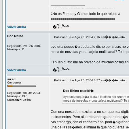
_________________
================================
\\No es Fender y Gibson todo lo que reluce.//
================================
'); //-->
�
Volver arriba
Doc Rhino
�
Publicado: Jue Ago 26, 2004 2:16 am
� �
Asunto
:
Registrado: 29 Feb 2004
oye una peque�a duda a lo dicho por srcsrc no ve
Mensajes: 11
mesa de mezclas y una tarjeta multicanal? Te im
_________________
El buen gusto me ha privado de muchas cosas en
'); //-->
�
Volver arriba
srcsrc
�
Publicado: Jue Ago 26, 2004 8:37 am
� �
Asunto
:
Condemor
Doc Rhino escribi�:
Registrado: 08 Oct 2003
Mensajes: 197
oye una peque�a duda a lo dicho por srcsrc no
Ubicaci�n: Ja�n
mesa de mezclas y una tarjeta multicanal? Te 
Con una mesa de mezclas, a no ser que sea digit
instrumentos. Pero al terminar de grabar tendr�s 
Sin embargo, con el cacharro ese, podr�s grabar 
una de las se�ales, eliminar la que no quieras, 