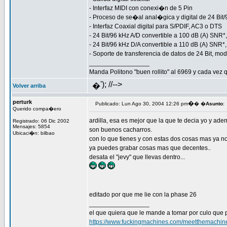
- Interfaz MIDI con conexi�n de 5 Pin
- Proceso de se�al anal�gica y digital de 24 Bit/
- Interfaz Coaxial digital para S/PDIF, AC3 o DTS
- 24 Bit/96 kHz A/D convertible a 100 dB (A) SNR*,
- 24 Bit/96 kHz D/A convertible a 110 dB (A) SNR*,
- Soporte de transferencia de datos de 24 Bit, mod
_________________
Manda Politono "buen rollito" al 6969 y cada vez q
'); //-->
�
Volver arriba
perturk
�
Publicado: Lun Ago 30, 2004 12:26 pm
� �
Asunto
:
Querido compa�ero
ardilla, esa es mejor que la que te decia yo y ad
Registrado: 06 Dic 2002
Mensajes: 5854
son buenos cacharros.
Ubicaci�n: bilbao
con lo que tienes y con estas dos cosas mas ya no
ya puedes grabar cosas mas que decentes..
desata el "jevy" que llevas dentro...
editado por que me lie con la phase 26
_________________
el que quiera que le mande a tomar por culo que 
https://www.fuckingmachines.com/meetthemachin