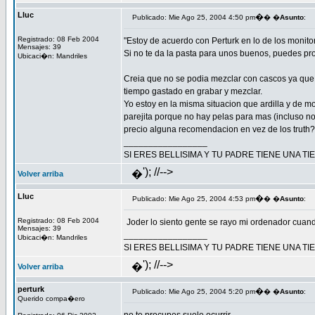
Lluc
�
Publicado: Mie Ago 25, 2004 4:50 pm
� �
Asunto
:
Registrado: 08 Feb 2004
"Estoy de acuerdo con Perturk en lo de los monito
Mensajes: 39
Si no te da la pasta para unos buenos, puedes pr
Ubicaci�n: Mandriles
Creia que no se podia mezclar con cascos ya que
tiempo gastado en grabar y mezclar.
Yo estoy en la misma situacion que ardilla y de m
parejita porque no hay pelas para mas (incluso no
precio alguna recomendacion en vez de los truth?
_________________
SI ERES BELLISIMA Y TU PADRE TIENE UNA T
'); //-->
�
Volver arriba
Lluc
�
Publicado: Mie Ago 25, 2004 4:53 pm
� �
Asunto
:
Registrado: 08 Feb 2004
Joder lo siento gente se rayo mi ordenador cuando
Mensajes: 39
_________________
Ubicaci�n: Mandriles
SI ERES BELLISIMA Y TU PADRE TIENE UNA T
'); //-->
�
Volver arriba
perturk
�
Publicado: Mie Ago 25, 2004 5:20 pm
� �
Asunto
:
Querido compa�ero