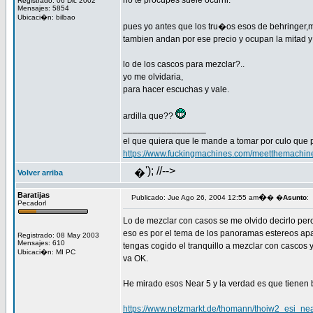
no te procupes suele ocurrir.
Registrado: 06 Dic 2002
Mensajes: 5854
Ubicaci�n: bilbao
pues yo antes que los tru�os esos de behringer,mi
tambien andan por ese precio y ocupan la mitad 
lo de los cascos para mezclar?..
yo me olvidaria,
para hacer escuchas y vale.
ardilla que??
_________________
el que quiera que le mande a tomar por culo que 
https://www.fuckingmachines.com/meetthemachin
'); //-->
�
Volver arriba
Baratijas
�
Publicado: Jue Ago 26, 2004 12:55 am
� �
Asunto
:
Pecadorl
Lo de mezclar con casos se me olvido decirlo pero
eso es por el tema de los panoramas estereos apar
Registrado: 08 May 2003
Mensajes: 610
tengas cogido el tranquillo a mezclar con cascos 
Ubicaci�n: MI PC
va OK.
He mirado esos Near 5 y la verdad es que tienen 
https://www.netzmarkt.de/thomann/thoiw2_esi_ne