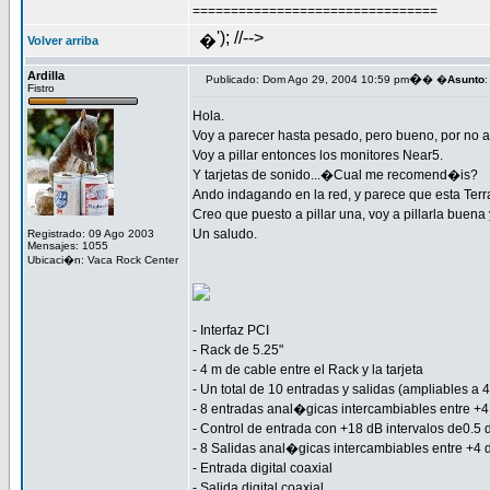
================================
'); //-->
�
Volver arriba
Ardilla
�
Publicado: Dom Ago 29, 2004 10:59 pm
� �
Asunto
:
Fistro
Hola.
Voy a parecer hasta pesado, pero bueno, por no ab
Voy a pillar entonces los monitores Near5.
Y tarjetas de sonido...�Cual me recomend�is?
Ando indagando en la red, y parece que esta Te
Creo que puesto a pillar una, voy a pillarla bue
Un saludo.
Registrado: 09 Ago 2003
Mensajes: 1055
Ubicaci�n: Vaca Rock Center
- Interfaz PCI
- Rack de 5.25"
- 4 m de cable entre el Rack y la tarjeta
- Un total de 10 entradas y salidas (ampliables a 
- 8 entradas anal�gicas intercambiables entre +4
- Control de entrada con +18 dB intervalos de0.5 
- 8 Salidas anal�gicas intercambiables entre +4 
- Entrada digital coaxial
- Salida digital coaxial