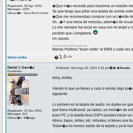
�Que m�s necesito para hacerme un estudio med
Registrado: 09 Ago 2003
Mensajes: 1055
Se que tengo que pillar una tarjeta de sonido ex
Ubicaci�n: Vaca Rock Center
�Que me recomendais comprar con un l�mite de
Ah...�Y una mesa de mezclas, adem�s de ecualiz
Lo mio siempre fue tocar en casa con mi ampli y
perdido que Livingstone.
Un saludo.
_________________
Manda Politono "buen rollito" al 6969 y cada vez q
'); //-->
�
Volver arriba
Daniel J. Garc�a
�
Publicado: Dom Ago 22, 2004 3:16 pm
� �
Asunto
:
Condemor
Hola, Ardilla.
Viendo lo que ya tienes y cara a montar algo pr�c
siguiente:
Lo primero es la tarjeta de audio: no dudes en gas
que fuera multicanal: ya sabes, un mont�n de entr
Registrado: 22 Nov 2002
Mensajes: 321
buen PC y la tarjeta lleva DSP's puedes hacer u
Ubicaci�n: M�laga
ritmos, bajos, sintes, etc. virtuales, si tienes u
Todav�a no hemos salido de la tarjeta y ya te has