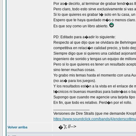
Por as� decirlo, al terminar de grabar tendr�as 8
Pero claro, todo esto sirve exclusivamente si vas 
Si lo que quieres es grabar t� solo en tu casa, u
Espero que te haya quedado m�s o menos claro.
Es que soy como un libro abierto.
PD: Editado para a�adir lo siguiente:
Respecto al que dijo que se olvidara de Behringe
competitiva en relaci�n calidad precio, y todo de
Siempre digo que si quieres una calidad aojonan
ingeniero de sonido y tengas un equipo de millon
Pero si lo que quieres es tener un resultado acep
sino tener muchas cosas.
Yo grabo mis temas hasta el momento con una Aud
(no as� para los juegos).
Y los resultados est�n a la vista en el enlace de
t�cnicos ni buenas muestras para bater�as o baj
Supongo que cuando me agencie una tarjeta tipo
En fin, que todo es relativo. Perd�n por el rollo.
_________________
Versiones de Dire Straits (que me demande Knopfl
https://www.soundclick.com/bands/4/enderscottmu
'); //-->
�
Volver arriba