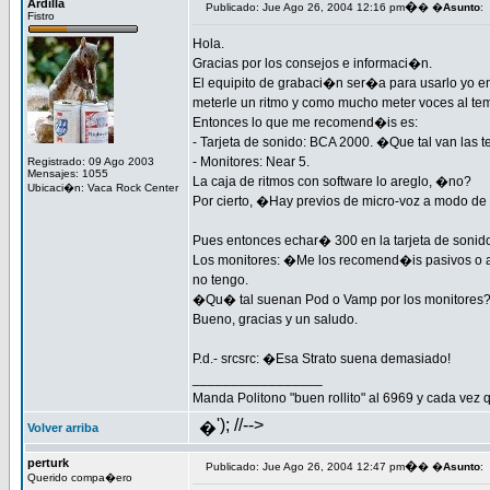
Ardilla
�
Publicado: Jue Ago 26, 2004 12:16 pm
� �
Asunto
:
Fistro
Hola.
Gracias por los consejos e informaci�n.
El equipito de grabaci�n ser�a para usarlo yo e
meterle un ritmo y como mucho meter voces al te
Entonces lo que me recomend�is es:
- Tarjeta de sonido: BCA 2000. �Que tal van las 
- Monitores: Near 5.
Registrado: 09 Ago 2003
Mensajes: 1055
La caja de ritmos con software lo areglo, �no?
Ubicaci�n: Vaca Rock Center
Por cierto, �Hay previos de micro-voz a modo de
Pues entonces echar� 300 en la tarjeta de sonido
Los monitores: �Me los recomend�is pasivos o activ
no tengo.
�Qu� tal suenan Pod o Vamp por los monitores
Bueno, gracias y un saludo.
P.d.- srcsrc: �Esa Strato suena demasiado!
_________________
Manda Politono "buen rollito" al 6969 y cada vez q
'); //-->
�
Volver arriba
perturk
�
Publicado: Jue Ago 26, 2004 12:47 pm
� �
Asunto
:
Querido compa�ero