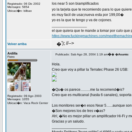
los near 5 son biamplificados
Registrado: 06 Dic 2002
Mensajes: 5854
yo la tarjeta que te recomiendo para lo que quie
Ubicaci�n: bilbao
es muy facil de usar,nueva esta por 199,00�
yo es la que te tengo y va de cojones.
_________________
el que quiera que le mande a tomar por culo que 
https://www.fuckingmachines.com/meetthemachin
'); //-->
�
Volver arriba
Ardilla
�
Publicado: Sab Ago 28, 2004 1:19 am
� �
Asunto
:
Fistro
Hola.
Creo que voy a pillar la Terratec Phase 26 USB:
�Qu� os parece...........me la recomend�is?
Creo que es multicanal (hasta 6 canales), sopor
Registrado: 09 Ago 2003
Mensajes: 1055
Ubicaci�n: Vaca Rock Center
Los monitores ser�n esos Near 5.......aunque so
�Son mejores los de tres v�as?
Ah!, �No es mejor pillar un amplificador Hi-Fi y 
Gracias y un saludo.
_________________