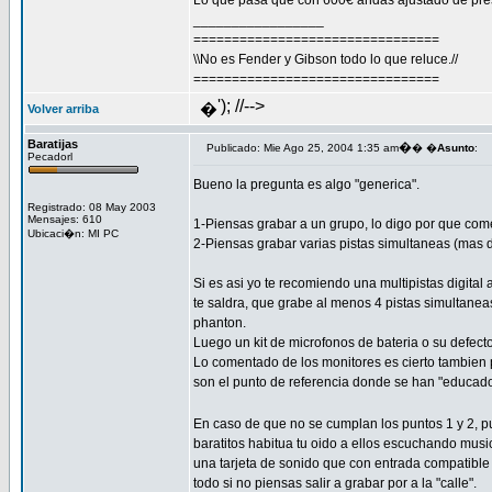
Lo que pasa que con 600€ andas ajustado de pr
_________________
================================
\\No es Fender y Gibson todo lo que reluce.//
================================
'); //-->
�
Volver arriba
Baratijas
�
Publicado: Mie Ago 25, 2004 1:35 am
� �
Asunto
:
Pecadorl
Bueno la pregunta es algo "generica".
Registrado: 08 May 2003
Mensajes: 610
1-Piensas grabar a un grupo, lo digo por que comen
Ubicaci�n: MI PC
2-Piensas grabar varias pistas simultaneas (mas 
Si es asi yo te recomiendo una multipistas digit
te saldra, que grabe al menos 4 pistas simultane
phanton.
Luego un kit de microfonos de bateria o su defect
Lo comentado de los monitores es cierto tambien p
son el punto de referencia donde se han "educado t
En caso de que no se cumplan los puntos 1 y 2, 
baratitos habitua tu oido a ellos escuchando mus
una tarjeta de sonido que con entrada compatible c
todo si no piensas salir a grabar por a la "calle".