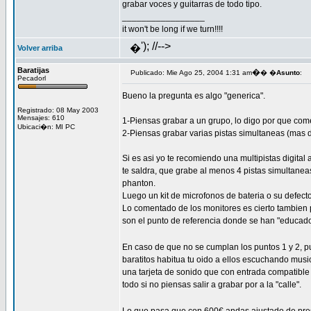
grabar voces y guitarras de todo tipo.
_________________
it won't be long if we turn!!!!
'); //-->
�
Volver arriba
Baratijas
�
Publicado: Mie Ago 25, 2004 1:31 am
� �
Asunto
:
Pecadorl
Bueno la pregunta es algo "generica".
Registrado: 08 May 2003
Mensajes: 610
1-Piensas grabar a un grupo, lo digo por que comen
Ubicaci�n: MI PC
2-Piensas grabar varias pistas simultaneas (mas 
Si es asi yo te recomiendo una multipistas digit
te saldra, que grabe al menos 4 pistas simultane
phanton.
Luego un kit de microfonos de bateria o su defect
Lo comentado de los monitores es cierto tambien p
son el punto de referencia donde se han "educado t
En caso de que no se cumplan los puntos 1 y 2, 
baratitos habitua tu oido a ellos escuchando mus
una tarjeta de sonido que con entrada compatible c
todo si no piensas salir a grabar por a la "calle".