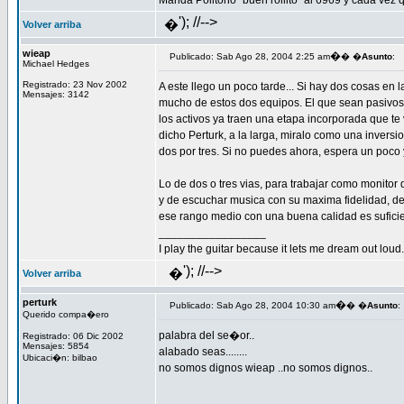
Manda Politono "buen rollito" al 6969 y cada vez q
'); //-->
�
Volver arriba
wieap
�
Publicado: Sab Ago 28, 2004 2:25 am
� �
Asunto
:
Michael Hedges
Registrado: 23 Nov 2002
A este llego un poco tarde... Si hay dos cosas en
Mensajes: 3142
mucho de estos dos equipos. El que sean pasivos o
los activos ya traen una etapa incorporada que te 
dicho Perturk, a la larga, miralo como una invers
dos por tres. Si no puedes ahora, espera un poco y
Lo de dos o tres vias, para trabajar como monitor 
y de escuchar musica con su maxima fidelidad, des
ese rango medio con una buena calidad es suficient
_________________
I play the guitar because it lets me dream out loud.
'); //-->
�
Volver arriba
perturk
�
Publicado: Sab Ago 28, 2004 10:30 am
� �
Asunto
:
Querido compa�ero
palabra del se�or..
Registrado: 06 Dic 2002
Mensajes: 5854
alabado seas........
Ubicaci�n: bilbao
no somos dignos wieap ..no somos dignos..