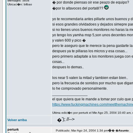
Mensajes: 5854
� por donde piensas oir ese peazo de equipo?
Ubicaci�n: bilbao
�por lo altavoces del portatil??
yo te recomendaria antes pillarte unos buenos y 
si esos grandes olvidadoes y dejados simepre para
si no tienes unos buenos monitores no haras la mu
yo tengo los yamha msp 5,son unos decentes mon
y valen 600 y pico �
pero te aseguro que te merece la pena gastarte la
despues ya te pillaras los micros y esa cosas...
pero primero adaptate a los monitores juega con 
cosas...
despues lo demas..
los near 5 valen la mitad y tambien estan bien..
pero la frecuecia de sonidos por mucho que diga
lo he comprovado personalmente.
_________________
el que quiera que le mande a tomar por culo que 
https://www.fuckingmachines.com/meetthemachin
Ultima edici�n por perturk el Mie Ago 25, 2004 10:40 am, 
'); //-->
�
Volver arriba
perturk
�
Publicado: Mar Ago 24, 2004 1:34 pm
� �
Asunto
: