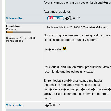
A ver si vamos a entrar otra vez en la discusi�n es
_________________
Asaltando los cielos.
'); //-->
�
Volver arriba
Love Metal
�
Publicado: Mie Ago 25, 2004 6:55 pm
� �
Asunto
:
Pecadorl
No, si yo lo que no entiendo no es que diga que 
Registrado: 11 Sep 2003
significa que se puede igualar y superar
Mensajes: 661
Ser� el calor
Por cierto duendilun, en musik produktiv he vist
recomiendo que les eches un vistazo.
_________________
Entre nieblas surgi� una luz que me habla
me describe a mi amor y se va con el alba
Jam�s se fijar� en mi, jam�s sabr� que exist�
jam�s oir� este lamento que llevo tan dentro...
de mi
'); //-->
�
Volver arriba