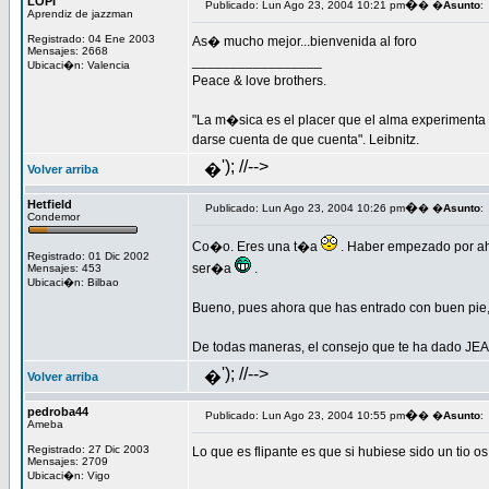
LOPI
�
Publicado: Lun Ago 23, 2004 10:21 pm
� �
Asunto
:
Aprendiz de jazzman
Registrado: 04 Ene 2003
As� mucho mejor...bienvenida al foro
Mensajes: 2668
_________________
Ubicaci�n: Valencia
Peace & love brothers.
"La m�sica es el placer que el alma experimenta
darse cuenta de que cuenta". Leibnitz.
'); //-->
�
Volver arriba
Hetfield
�
Publicado: Lun Ago 23, 2004 10:26 pm
� �
Asunto
:
Condemor
Co�o. Eres una t�a
. Haber empezado por a
Registrado: 01 Dic 2002
ser�a
.
Mensajes: 453
Ubicaci�n: Bilbao
Bueno, pues ahora que has entrado con buen pie, 
De todas maneras, el consejo que te ha dado JEA
'); //-->
�
Volver arriba
pedroba44
�
Publicado: Lun Ago 23, 2004 10:55 pm
� �
Asunto
:
Ameba
Registrado: 27 Dic 2003
Lo que es flipante es que si hubiese sido un tio
Mensajes: 2709
Ubicaci�n: Vigo