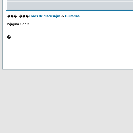
���
���
Foros de discusi�n
->
Guitarras
P�gina
1
de
2
�