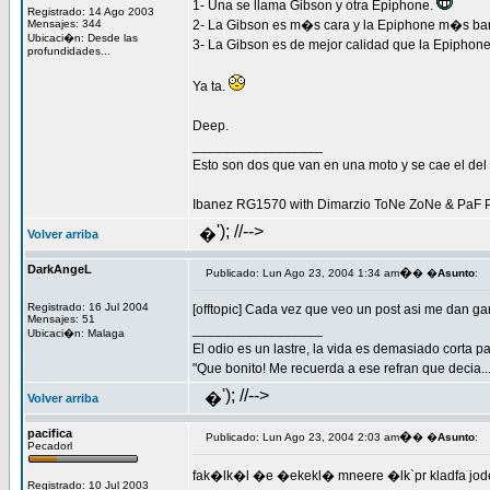
1- Una se llama Gibson y otra Epiphone.
Registrado: 14 Ago 2003
Mensajes: 344
2- La Gibson es m�s cara y la Epiphone m�s bar
Ubicaci�n: Desde las
3- La Gibson es de mejor calidad que la Epiphone
profundidades...
Ya ta.
Deep.
_________________
Esto son dos que van en una moto y se cae el del m
Ibanez RG1570 with Dimarzio ToNe ZoNe & PaF 
'); //-->
�
Volver arriba
DarkAngeL
�
Publicado: Lun Ago 23, 2004 1:34 am
� �
Asunto
:
Registrado: 16 Jul 2004
[offtopic] Cada vez que veo un post asi me dan gan
Mensajes: 51
_________________
Ubicaci�n: Malaga
El odio es un lastre, la vida es demasiado corta 
"Que bonito! Me recuerda a ese refran que decia.
'); //-->
�
Volver arriba
pacifica
�
Publicado: Lun Ago 23, 2004 2:03 am
� �
Asunto
:
Pecadorl
fak�lk�l �e �ekekl� mneere �lk`pr kladfa jod
Registrado: 10 Jul 2003