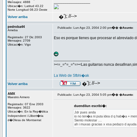
_________________
Mensajes: 4888
Ubicaci�n: Latitud 43.22
Norte Longitud 08.23 Oeste
'); //-->
�
Volver arriba
pedroba44
�
Publicado: Lun Ago 23, 2004 2:00 pm
� �
Asunto
:
Ameba
Registrado: 27 Dic 2003
Eso es porque tienes que procesar el abreviado de
Mensajes: 2709
Ubicaci�n: Vigo
_________________
><=_=^=_=^=><Las guitarras nunca desafinan,si
La Web de Sfbhi�ak
'); //-->
�
Volver arriba
AMX
�
Publicado: Lun Ago 23, 2004 5:05 pm
� �
Asunto
:
Maestro Armero
Registrado: 07 Ene 2003
duendilun escribi�:
Mensajes: 3622
Ubicaci�n: En la Rep�blica
Jdr pues anda
Independent i Llibert�ria
io no ten�a ni puta idea d q hab�a + mens
d�Olesa de Montserrat
Siento molestar ....
ah i muxas gracias x esa pedazo d ayuda 