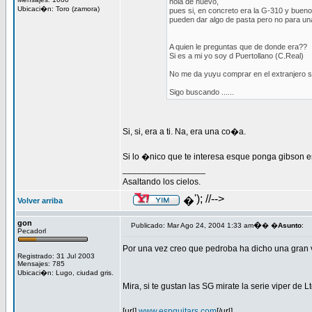
hola de nuevo,
Ubicaci�n: Toro (zamora)
pues si, en concreto era la G-310 y buen
pueden dar algo de pasta pero no para un
A quien le preguntas que de donde era??
Si es a mi yo soy d Puertollano (C.Real)
No me da yuyu comprar en el extranjero s
Sigo buscando ......
Si, si, era a ti. Na, era una co�a.
Si lo �nico que te interesa esque ponga gibson e
_________________
Asaltando los cielos.
'); //-->
�
Volver arriba
gon
�
Publicado: Mar Ago 24, 2004 1:33 am
� �
Asunto
:
Pecadorl
Por una vez creo que pedroba ha dicho una gran 
Registrado: 31 Jul 2003
Mensajes: 785
Ubicaci�n: Lugo, ciudad gris.
Mira, si te gustan las SG mirate la serie viper de
[url]
www.espguitars.com
[/url]