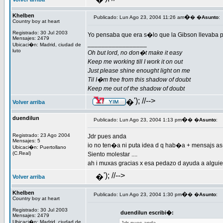
Khelben
�
Publicado: Lun Ago 23, 2004 11:26 am
� �
Asunto
:
Country boy at heart
Registrado: 30 Jul 2003
Yo pensaba que era s�lo que la Gibson llevaba
Mensajes: 2479
_________________
Ubicaci�n: Madrid, ciudad de
luto
Oh but lord, no don�t make it easy
Keep me working till I work it on out
Just please shine enought light on me
Til I�m free from this shadow of doubt
Keep me out of the shadow of doubt
'); //-->
�
Volver arriba
duendilun
�
Publicado: Lun Ago 23, 2004 1:13 pm
� �
Asunto
:
Registrado: 23 Ago 2004
Jdr pues anda
Mensajes: 5
io no ten�a ni puta idea d q hab�a + mensajs as�
Ubicaci�n: Puertollano
(C.Real)
Siento molestar ....
ah i muxas gracias x esa pedazo d ayuda a alguie
'); //-->
�
Volver arriba
Khelben
�
Publicado: Lun Ago 23, 2004 1:30 pm
� �
Asunto
:
Country boy at heart
Registrado: 30 Jul 2003
duendilun escribi�:
Mensajes: 2479
Ubicaci�n: Madrid, ciudad de