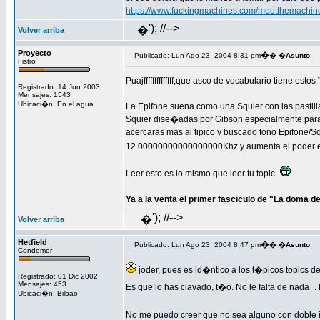
https://www.fuckingmachines.com/meetthemachin
'); //-->
�
Volver arriba
Proyecto
�
Publicado: Lun Ago 23, 2004 8:31 pm
� �
Asunto
:
Fistro
Puajffffffffffffff,que asco de vocabulario tiene est
Registrado: 14 Jun 2003
Mensajes: 1543
Ubicaci�n: En el agua
La Epifone suena como una Squier con las pastilla
Squier dise�adas por Gibson especialmente para E
acercaras mas al tipico y buscado tono Epifone/Sq
12.00000000000000000Khz y aumenta el poder en 
Leer esto es lo mismo que leer tu topic
_________________
Ya a la venta el primer fasciculo de "La doma 
'); //-->
�
Volver arriba
Hetfield
�
Publicado: Lun Ago 23, 2004 8:47 pm
� �
Asunto
:
Condemor
joder, pues es id�ntico a los t�picos topics
Registrado: 01 Dic 2002
Mensajes: 453
Es que lo has clavado, t�o. No le falta de nada
.
Ubicaci�n: Bilbao
No me puedo creer que no sea alguno con doble 