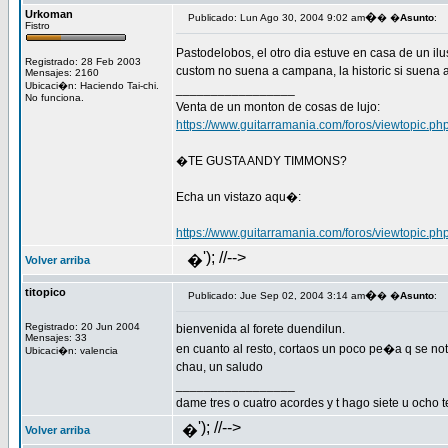
Urkoman
�
Publicado: Lun Ago 30, 2004 9:02 am
� �
Asunto
:
Fistro
Pastodelobos, el otro dia estuve en casa de un il
Registrado: 28 Feb 2003
custom no suena a campana, la historic si suena 
Mensajes: 2160
Ubicaci�n: Haciendo Tai-chi.
_________________
No funciona.
Venta de un monton de cosas de lujo:
https://www.guitarramania.com/foros/viewtopic
�TE GUSTA ANDY TIMMONS?
Echa un vistazo aqu�:
https://www.guitarramania.com/foros/viewtopic
'); //-->
�
Volver arriba
titopico
�
Publicado: Jue Sep 02, 2004 3:14 am
� �
Asunto
:
Registrado: 20 Jun 2004
bienvenida al forete duendilun.
Mensajes: 33
en cuanto al resto, cortaos un poco pe�a q se nota
Ubicaci�n: valencia
chau, un saludo
_________________
dame tres o cuatro acordes y t hago siete u ocho t
'); //-->
�
Volver arriba