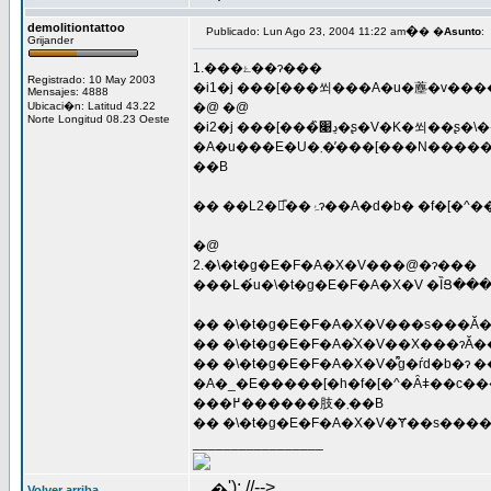
demolitiontattoo
�
Publicado: Lun Ago 23, 2004 11:22 am
� �
Asunto
:
Grijander
1.���ۓ��ɂ���
Registrado: 10 May 2003
�i1�j ���[���쐬���A�u�薼�v���
Mensajes: 4888
Ubicaci�n: Latitud 43.22
�@ �@
Norte Longitud 08.23 Oeste
�i2�j ���[���̏ڍ׉�ʂ�V�K�쐬��ʂ�\����������ɁA�߂�L�[������d���L�[�Z�����ŕ\�����I�������铮����J��Ԃ����ꍇ
�A�u���E�U�܂��̓��[���N�����Ɂu�������s���ł��B�u���E�U�i���[���j���I�����܂��v���\������A�A�v���P�[�V�������N���ł��Ȃ����Ƃ��
��B
�@
2.�\�t�g�E�F�A�X�V���@�ɂ���
���L�́u�\�t�g�E�F�A�X�V �ȈՑ�
�� �\�t�g�E�F�A�X�V�͌g�ѓd�b�ɂ
�A�_�E�����[�h�f�[�^�Ȃǂ��c�����܂܍s�����Ƃ��ł��܂����A���q�l�̌g�ѓd�b�̏�ԁi�̏�E�j���E���G��j�ɂ���Ă̓f�[�^�̕ی삪�ł��Ȃ��ꍇ
���߂������肢�܂��B
_________________
'); //-->
�
Volver arriba