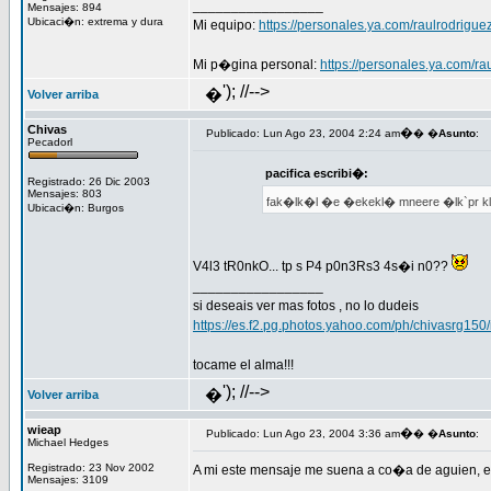
_________________
Mensajes: 894
Ubicaci�n: extrema y dura
Mi equipo:
https://personales.ya.com/raulrodrigu
Mi p�gina personal:
https://personales.ya.com/ra
'); //-->
�
Volver arriba
Chivas
�
Publicado: Lun Ago 23, 2004 2:24 am
� �
Asunto
:
Pecadorl
pacifica escribi�:
Registrado: 26 Dic 2003
Mensajes: 803
fak�lk�l �e �ekekl� mneere �lk`pr kl
Ubicaci�n: Burgos
V4l3 tR0nkO... tp s P4 p0n3Rs3 4s�i n0??
_________________
si deseais ver mas fotos , no lo dudeis
https://es.f2.pg.photos.yahoo.com/ph/chivasrg15
tocame el alma!!!
'); //-->
�
Volver arriba
wieap
�
Publicado: Lun Ago 23, 2004 3:36 am
� �
Asunto
:
Michael Hedges
Registrado: 23 Nov 2002
A mi este mensaje me suena a co�a de aguien, e
Mensajes: 3109
_________________