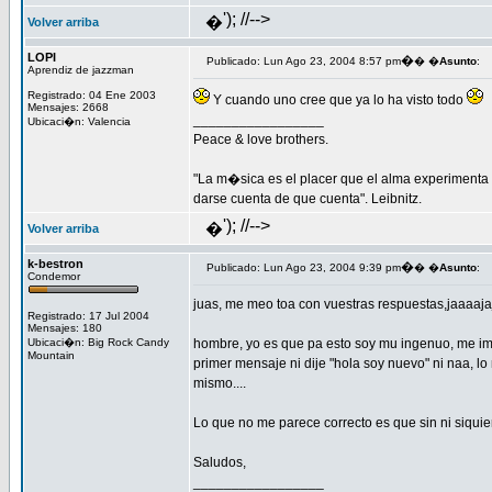
'); //-->
�
Volver arriba
LOPI
�
Publicado: Lun Ago 23, 2004 8:57 pm
� �
Asunto
:
Aprendiz de jazzman
Registrado: 04 Ene 2003
Y cuando uno cree que ya lo ha visto todo
Mensajes: 2668
_________________
Ubicaci�n: Valencia
Peace & love brothers.
"La m�sica es el placer que el alma experimenta
darse cuenta de que cuenta". Leibnitz.
'); //-->
�
Volver arriba
k-bestron
�
Publicado: Lun Ago 23, 2004 9:39 pm
� �
Asunto
:
Condemor
juas, me meo toa con vuestras respuestas,jaaaaja
Registrado: 17 Jul 2004
Mensajes: 180
Ubicaci�n: Big Rock Candy
hombre, yo es que pa esto soy mu ingenuo, me ima
Mountain
primer mensaje ni dije "hola soy nuevo" ni naa, lo
mismo....
Lo que no me parece correcto es que sin ni siquier
Saludos,
_________________