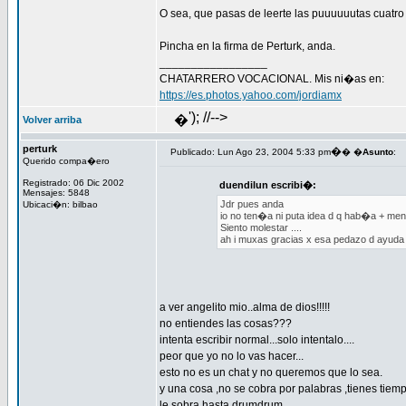
O sea, que pasas de leerte las puuuuuutas cuatr
Pincha en la firma de Perturk, anda.
_________________
CHATARRERO VOCACIONAL. Mis ni�as en:
https://es.photos.yahoo.com/jordiamx
'); //-->
�
Volver arriba
perturk
�
Publicado: Lun Ago 23, 2004 5:33 pm
� �
Asunto
:
Querido compa�ero
Registrado: 06 Dic 2002
duendilun escribi�:
Mensajes: 5848
Jdr pues anda
Ubicaci�n: bilbao
io no ten�a ni puta idea d q hab�a + mens
Siento molestar ....
ah i muxas gracias x esa pedazo d ayuda 
a ver angelito mio..alma de dios!!!!!
no entiendes las cosas???
intenta escribir normal...solo intentalo....
peor que yo no lo vas hacer...
esto no es un chat y no queremos que lo sea.
y una cosa ,no se cobra por palabras ,tienes tiem
le sobra hasta drumdrum..