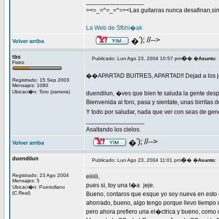
_________________
><=_=^=_=^=><Las guitarras nunca desafinan,si
La Web de Sfbhi�ak
'); //-->
�
Volver arriba
tbs
�
Publicado: Lun Ago 23, 2004 10:57 pm
� �
Asunto
:
Fistro
��APARTAD BUITRES, APARTAD!! Dejad a los jo
Registrado: 15 Sep 2003
Mensajes: 1080
Ubicaci�n: Toro (zamora)
duendilun, �ves que bien te saluda la gente desp
Bienvenida al foro, pasa y sientate, unas birritas de
Y todo por saludar, nada que ver con seas de ge
_________________
Asaltando los cielos.
'); //-->
�
Volver arriba
duendilun
�
Publicado: Lun Ago 23, 2004 11:01 pm
� �
Asunto
:
Registrado: 23 Ago 2004
eiiiiii,
Mensajes: 5
pues si, toy una t�a
jeje.
Ubicaci�n: Puertollano
(C.Real)
Bueno, contaros que esque yo soy nueva en esto d
ahorrado, bueno, algo tengo porque llevo tiempo q
pero ahora prefiero una el�ctrica y bueno, como