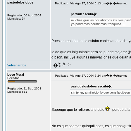
pastodeloslobos
�
Publicado: Vie Ago 27, 2004 6:13 pm
� �
Asunto
:
perturk escribi�:
Registrado: 06 Ago 2004
Mensajes: 54
muchas gracias por abrirnos los ojos pas
ya podremos dormir mas tranquilos......
Pues en realidad no te estaba contestando a ti...
lo de que es inigualable pero se puede mejorar (j
gibson, incluye algunas innovaciones que dejan a
'); //-->
�
Volver arriba
Love Metal
�
Publicado: Vie Ago 27, 2004 7:24 pm
� �
Asunto
:
Pecadorl
pastodeloslobos escribi�:
Registrado: 11 Sep 2003
Mensajes: 661
sin tener, a mi juicio, lo que tiene la gibson
Supongo que te refieres al precio
, porque a la
No es que seamos quisquillosos, es que nos gust