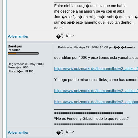
_________________
Entre nieblas surgi� una luz que me habla
me describe a mi amor y se va con el alba
Jam�s se fijar� en mi, jam�s sabr� que exist�
jam�s oir� este lamento que llevo tan dentro...
de mi
'); //-->
�
Volver arriba
Baratijas
�
Publicado: Vie Ago 27, 2004 10:08 pm
� �
Asunto
:
Pecadorl
duendilun por 400€ y pico tienes esta yamaha que 
Registrado: 08 May 2003
Mensajes: 606
https://www.netzmarkt.de/thomann/thoiw2_artikel
Ubicaci�n: MI PC
Y luego puede mirar estos links, como has coment
https://www.netzmarkt.de/thomann/thoiw2_artikel
https://www.netzmarkt.de/thomann/thoiw2_epiph
_________________
================================
\\No es Fender y Gibson todo lo que reluce.//
================================
'); //-->
�
Volver arriba