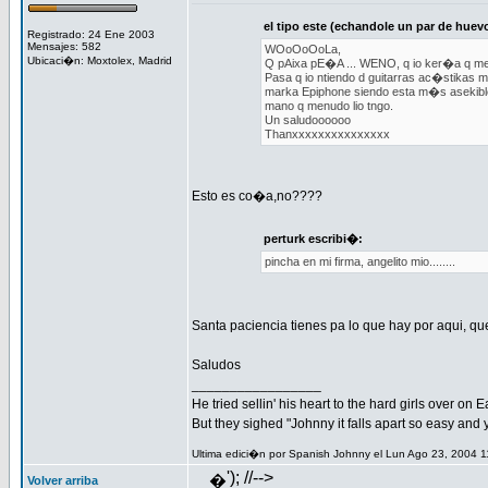
el tipo este (echandole un par de huev
Registrado: 24 Ene 2003
Mensajes: 582
WOoOoOoLa,
Ubicaci�n: Moxtolex, Madrid
Q pAixa pE�A ... WENO, q io ker�a q me 
Pasa q io ntiendo d guitarras ac�stikas m
marka Epiphone siendo esta m�s asekibleee 
mano q menudo lio tngo.
Un saludoooooo
Thanxxxxxxxxxxxxxxx
Esto es co�a,no????
perturk escribi�:
pincha en mi firma, angelito mio........
Santa paciencia tienes pa lo que hay por aqui, q
Saludos
_________________
He tried sellin' his heart to the hard girls over on 
But they sighed "Johnny it falls apart so easy and
Ultima edici�n por Spanish Johnny el Lun Ago 23, 2004 1
'); //-->
�
Volver arriba