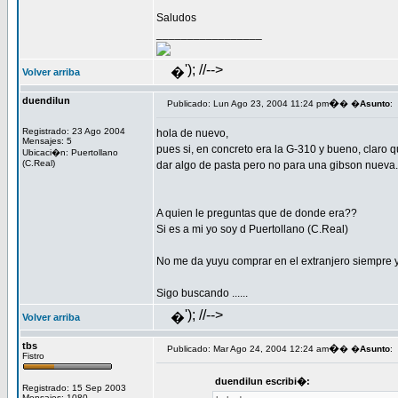
Saludos
_________________
'); //-->
�
Volver arriba
duendilun
�
Publicado: Lun Ago 23, 2004 11:24 pm
� �
Asunto
:
Registrado: 23 Ago 2004
hola de nuevo,
Mensajes: 5
pues si, en concreto era la G-310 y bueno, clar
Ubicaci�n: Puertollano
(C.Real)
dar algo de pasta pero no para una gibson nueva.
A quien le preguntas que de donde era??
Si es a mi yo soy d Puertollano (C.Real)
No me da yuyu comprar en el extranjero siempre y
Sigo buscando ......
'); //-->
�
Volver arriba
tbs
�
Publicado: Mar Ago 24, 2004 12:24 am
� �
Asunto
:
Fistro
duendilun escribi�:
Registrado: 15 Sep 2003
Mensajes: 1080