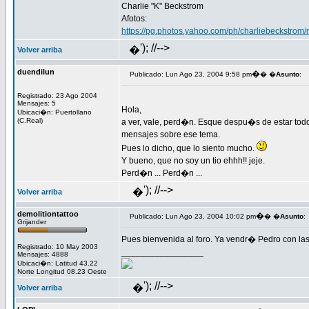
Charlie "K" Beckstrom
Afotos:
https://pg.photos.yahoo.com/ph/charliebeckstrom
'); //-->
�
Volver arriba
duendilun
�
Publicado: Lun Ago 23, 2004 9:58 pm
� �
Asunto
:
Registrado: 23 Ago 2004
Mensajes: 5
Hola,
Ubicaci�n: Puertollano
(C.Real)
a ver, vale, perd�n. Esque despu�s de estar todo
mensajes sobre ese tema.
Pues lo dicho, que lo siento mucho.
Y bueno, que no soy un tio ehhh!! jeje.
Perd�n ... Perd�n ...
'); //-->
�
Volver arriba
demolitiontattoo
�
Publicado: Lun Ago 23, 2004 10:02 pm
� �
Asunto
:
Grijander
Pues bienvenida al foro. Ya vendr� Pedro con la
Registrado: 10 May 2003
_________________
Mensajes: 4888
Ubicaci�n: Latitud 43.22
Norte Longitud 08.23 Oeste
'); //-->
�
Volver arriba