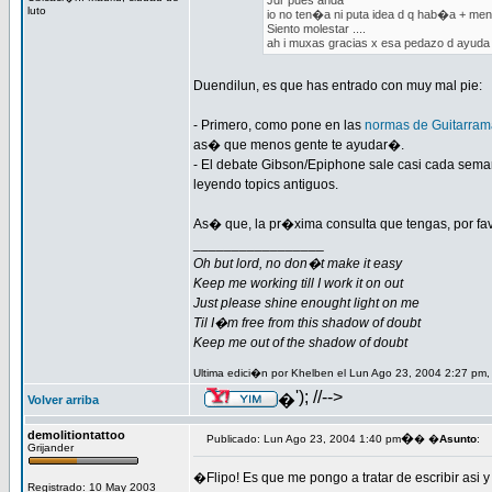
Jdr pues anda
luto
io no ten�a ni puta idea d q hab�a + mens
Siento molestar ....
ah i muxas gracias x esa pedazo d ayuda 
Duendilun, es que has entrado con muy mal pie:
- Primero, como pone en las
normas de Guitarra
as� que menos gente te ayudar�.
- El debate Gibson/Epiphone sale casi cada sema
leyendo topics antiguos.
As� que, la pr�xima consulta que tengas, por fav
_________________
Oh but lord, no don�t make it easy
Keep me working till I work it on out
Just please shine enought light on me
Til I�m free from this shadow of doubt
Keep me out of the shadow of doubt
Ultima edici�n por Khelben el Lun Ago 23, 2004 2:27 pm,
'); //-->
�
Volver arriba
demolitiontattoo
�
Publicado: Lun Ago 23, 2004 1:40 pm
� �
Asunto
:
Grijander
�Flipo! Es que me pongo a tratar de escribir asi y 
Registrado: 10 May 2003