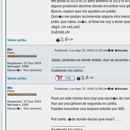
Me gusta la SG y la LP, pero prefiero la SG y vi
alguno pudierais decirme donde encontrar una gi
Bueno, espero que me ayudeis un pokito.
Quiz�s me podais recomendar alguna otra marca au
joder, que rabia, co�o, al final me voy a tener qu
vNgA, Un sALudO.
DuEndiLuN
'); //-->
�
Volver arriba
tbs
�
Publicado: Lun Ago 23, 2004 11:02 pm
� �
Asunto
:
Fistro
Jejeje, pedroba se siente dolido. Aun se acuerda d
Registrado: 15 Sep 2003
_________________
Mensajes: 1080
Ubicaci�n: Toro (zamora)
Asaltando los cielos.
'); //-->
�
Volver arriba
tbs
�
Publicado: Lun Ago 23, 2004 11:08 pm
� �
Asunto
:
Fistro
Pues en este mismo foro hay una secci�n de com
Registrado: 15 Sep 2003
Aun asi una gibson de segunda es carilla.
Mensajes: 1080
Ubicaci�n: Toro (zamora)
Puedes encontrar una lespaul estudio por 900.
Por cierto. �de donde decias que eras?........
_________________
Asaltando los cielos.