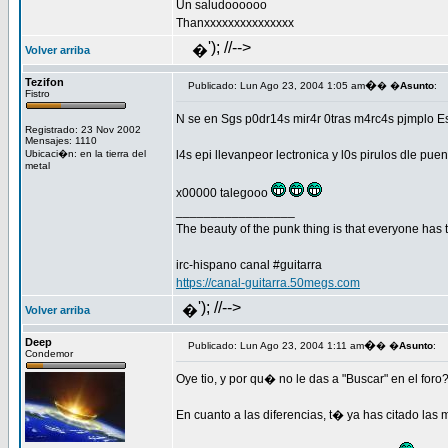
Un saludoooooo
Thanxxxxxxxxxxxxxxx
'); //-->
�
Volver arriba
Tezifon
�
Publicado: Lun Ago 23, 2004 1:05 am
� �
Asunto
:
Fistro
N se en Sgs p0dr14s mir4r 0tras m4rc4s pjmplo Esp 
Registrado: 23 Nov 2002
Mensajes: 1110
Ubicaci�n: en la tierra del
l4s epi llevanpeor lectronica y l0s pirulos dle p
metal
x00000 talegooo
_________________
The beauty of the punk thing is that everyone has th
irc-hispano canal #guitarra
https://canal-guitarra.50megs.com
'); //-->
�
Volver arriba
Deep
�
Publicado: Lun Ago 23, 2004 1:11 am
� �
Asunto
:
Condemor
Oye tio, y por qu� no le das a "Buscar" en el fo
En cuanto a las diferencias, t� ya has citado las