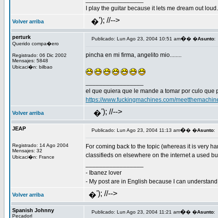
I play the guitar because it lets me dream out loud.
'); //-->
�
Volver arriba
perturk
�
Publicado: Lun Ago 23, 2004 10:51 am
� �
Asunto
:
Querido compa�ero
pincha en mi firma, angelito mio........
Registrado: 06 Dic 2002
Mensajes: 5848
Ubicaci�n: bilbao
_________________
el que quiera que le mande a tomar por culo que 
https://www.fuckingmachines.com/meetthemachin
'); //-->
�
Volver arriba
JEAP
�
Publicado: Lun Ago 23, 2004 11:13 am
� �
Asunto
:
Registrado: 14 Ago 2004
For coming back to the topic (whereas it is very ha
Mensajes: 32
classifieds on elsewhere on the internet a used bu
Ubicaci�n: France
_________________
- Ibanez lover
- My post are in English because I can understand S
'); //-->
�
Volver arriba
Spanish Johnny
�
Publicado: Lun Ago 23, 2004 11:21 am
� �
Asunto
:
Pecadorl