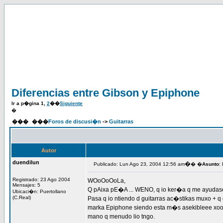
Diferencias entre Gibson y Epiphone
Ir a p�gina
1
,
2
��
Siguiente
�
���
���
Foros de discusi�n
->
Guitarras
Autor
duendilun
�
Publicado: Lun Ago 23, 2004 12:56 am
� �
Asunto
:
Registrado: 23 Ago 2004
WOoOoOoLa,
Mensajes: 5
Q pAixa pE�A ... WENO, q io ker�a q me ayudase
Ubicaci�n: Puertollano
(C.Real)
Pasa q io ntiendo d guitarras ac�stikas muxo + q 
marka Epiphone siendo esta m�s asekibleee xoooo, k
mano q menudo lio tngo.