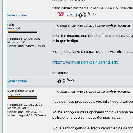
Ultima edici�n por tbs el Lun Ago 23, 2004 11:23 pm, edi
'); //-->
�
Volver arriba
palp
�
Publicado: Lun Ago 23, 2004 11:09 pm
� �
Asunto
:
Pecadorl
hola, me imagino que por el precio que dices sera
Registrado: 14 Dic 2002
esto que te digo
Mensajes: 615
Ubicaci�n: Andorra (Teruel)
y si no te da yuyu comprar fuera de Espa�a mira 
https://www.musicstorekoeln.de/englisch/
un saludo
'); //-->
�
Volver arriba
demolitiontattoo
�
Publicado: Lun Ago 23, 2004 11:15 pm
� �
Asunto
:
Grijander
Pues con ese presupuesto veo dificil que alcance
Registrado: 10 May 2003
Mensajes: 4888
Ubicaci�n: Latitud 43.22
Yo me abrir�a a otras opciones como Yamaha por 
Norte Longitud 08.23 Oeste
by Epiphone que son todav�a mas malas.
Sigue escudri�ando el foro y veras cientos de to