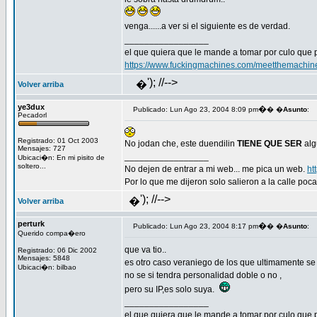
venga......a ver si el siguiente es de verdad.
_________________
el que quiera que le mande a tomar por culo que 
https://www.fuckingmachines.com/meetthemachin
'); //-->
�
Volver arriba
ye3dux
�
Publicado: Lun Ago 23, 2004 8:09 pm
� �
Asunto
:
Pecadorl
Registrado: 01 Oct 2003
No jodan che, este duendilin
TIENE QUE SER
alg
Mensajes: 727
_________________
Ubicaci�n: En mi pisito de
soltero...
No dejen de entrar a mi web... me pica un web.
ht
Por lo que me dijeron solo salieron a la calle p
'); //-->
�
Volver arriba
perturk
�
Publicado: Lun Ago 23, 2004 8:17 pm
� �
Asunto
:
Querido compa�ero
que va tio..
Registrado: 06 Dic 2002
Mensajes: 5848
es otro caso veraniego de los que ultimamente se
Ubicaci�n: bilbao
no se si tendra personalidad doble o no ,
pero su IP,es solo suya.
_________________
el que quiera que le mande a tomar por culo que 