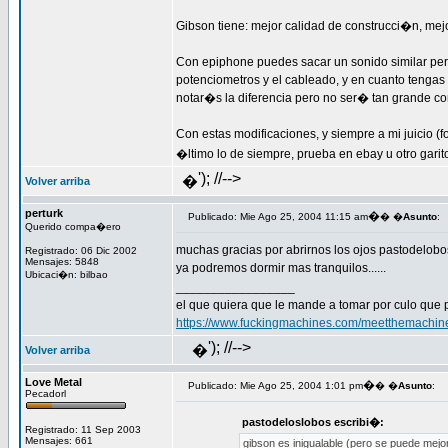
Gibson tiene: mejor calidad de construcci�n, mejo
Con epiphone puedes sacar un sonido similar pero.
potenciometros y el cableado, y en cuanto tengas
notar�s la diferencia pero no ser� tan grande co
Con estas modificaciones, y siempre a mi juicio (
�ltimo lo de siempre, prueba en ebay u otro garito
'); //-->
�
Volver arriba
perturk
�
Publicado: Mie Ago 25, 2004 11:15 am
� �
Asunto
:
Querido compa�ero
muchas gracias por abrirnos los ojos pastodelobo
Registrado: 06 Dic 2002
Mensajes: 5848
ya podremos dormir mas tranquilos......
Ubicaci�n: bilbao
_________________
el que quiera que le mande a tomar por culo que 
https://www.fuckingmachines.com/meetthemachin
'); //-->
�
Volver arriba
Love Metal
�
Publicado: Mie Ago 25, 2004 1:01 pm
� �
Asunto
:
Pecadorl
pastodeloslobos escribi�:
Registrado: 11 Sep 2003
Mensajes: 661
gibson es inigualable (pero se puede mejo