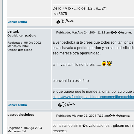
_________________
De lo + y lo - ... lo del 1/2... o... 2/4
sn 3675
'); //-->
�
Volver arriba
perturk
�
Publicado: Mar Ago 24, 2004 11:32 am
� �
Asunto
:
Querido compa�ero
a ver pedroba si te crees que todos son tan tontos
Registrado: 06 Dic 2002
Mensajes: 5848
esta chavala a pedido perdon y no se ha dedicado 
Ubicaci�n: bilbao
eso merece otra oportunidad.
al nirvanita ni lo nombreis.......
bienvenida a este foro.
_________________
el que quiera que le mande a tomar por culo que 
https://www.fuckingmachines.com/meetthemachin
'); //-->
�
Volver arriba
pastodeloslobos
�
Publicado: Mie Ago 25, 2004 7:16 am
� �
Asunto
:
contestando sin m�s valoraciones... gibson es in
Registrado: 06 Ago 2004
respecto.
Mensajes: 54