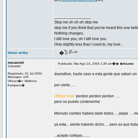
_________________
Stop me oh oh oh stop me
stop me if you think that you've heard this one bef
Nothing changes,
I still love you, oh I still love you
Only slightly less than I used to, my love...
'); //-->
�
Volver arriba
mecanoid
�
Publicado: Mar Ago 24, 2004 1:39 am
� �
Asunto
:
Cobarde!
Registrado: 01 Jul 2004
duendilun, hazle caso a esta gente que saben un mo
Mensajes: 145
Ubicaci�n: Mallorca-
por cierto......
Kampann�
offtopic total:
perdon perdon perdon
....
pero no puedo contenerme:
Menudo cambio habeis dado todos..... jejeje
... 
ya esta... siento haberlo dicho..... pero es que tod
...acepto collejas.........