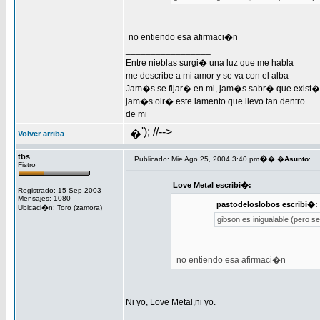
no entiendo esa afirmaci�n
_________________
Entre nieblas surgi� una luz que me habla
me describe a mi amor y se va con el alba
Jam�s se fijar� en mi, jam�s sabr� que exist�
jam�s oir� este lamento que llevo tan dentro...
de mi
'); //-->
�
Volver arriba
tbs
�
Publicado: Mie Ago 25, 2004 3:40 pm
� �
Asunto
:
Fistro
Love Metal escribi�:
Registrado: 15 Sep 2003
Mensajes: 1080
pastodeloslobos escribi�:
Ubicaci�n: Toro (zamora)
gibson es inigualable (pero s
no entiendo esa afirmaci�n
Ni yo, Love Metal,ni yo.