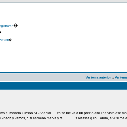
�
gistrarse
�
verano
�
Ver tema anterior
::
Ver tem
o el modelo Gibson SG Special ..... xo se me va a un precio alto i he visto ese m
 y vamos, q si es wena marka y tal ........... :s aisssss q lio... anda, a vr si me 