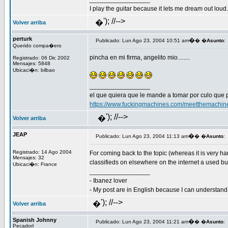
I play the guitar because it lets me dream out loud.
'); //-->
�
Volver arriba
perturk
�
Publicado: Lun Ago 23, 2004 10:51 am
� �
Asunto
:
Querido compa�ero
pincha en mi firma, angelito mio........
Registrado: 06 Dic 2002
Mensajes: 5848
Ubicaci�n: bilbao
_________________
el que quiera que le mande a tomar por culo que 
https://www.fuckingmachines.com/meetthemachin
'); //-->
�
Volver arriba
JEAP
�
Publicado: Lun Ago 23, 2004 11:13 am
� �
Asunto
:
Registrado: 14 Ago 2004
For coming back to the topic (whereas it is very ha
Mensajes: 32
classifieds on elsewhere on the internet a used bu
Ubicaci�n: France
_________________
- Ibanez lover
- My post are in English because I can understand S
'); //-->
�
Volver arriba
Spanish Johnny
�
Publicado: Lun Ago 23, 2004 11:21 am
� �
Asunto
:
Pecadorl