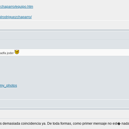
ezchaparro/equipo.htm
ulrodriguezchaparro/
adfa joder
0/my_photos
s demasiada coincidencia ya. De toda formas, como primer mensaje no est� nada