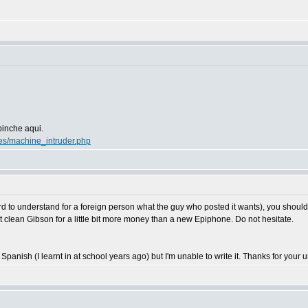
pinche aqui.
es/machine_intruder.php
rd to understand for a foreign person what the guy who posted it wants), you should go
t clean Gibson for a little bit more money than a new Epiphone. Do not hesitate.
panish (I learnt in at school years ago) but I'm unable to write it. Thanks for your