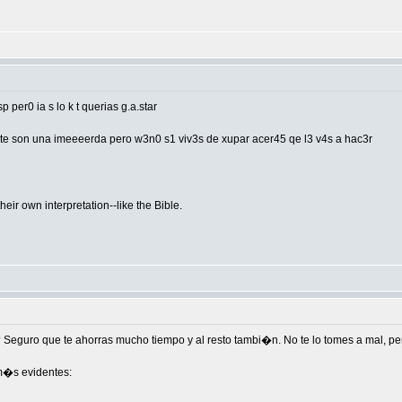
per0 ia s lo k t querias g.a.star
uente son una imeeeerda pero w3n0 s1 viv3s de xupar acer45 qe l3 v4s a hac3r
eir own interpretation--like the Bible.
ro? Seguro que te ahorras mucho tiempo y al resto tambi�n. No te lo tomes a mal, 
 m�s evidentes: