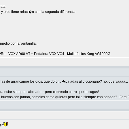
ata.
 y esto tiene relaci�n con la segunda diferencia.
edio por la ventanilla...
PRo - VOX AD60 VT + Pedalera VOX VC4 - Multiefectos Korg AG1000G
as de arrancarme los ojos, que dolor... �patadas al diccionario? no, que vaaaa... [
para estar siempre cabreado... pero cabreado corro que te cagas!
.. huevos con jamon, comelos como quieras pero folla siempre con condon" - Ford 
er