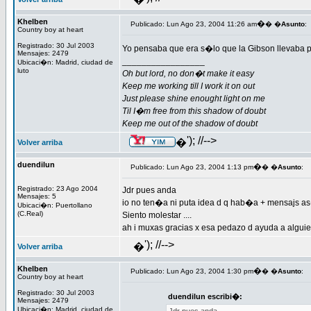
Khelben
�
Publicado: Lun Ago 23, 2004 11:26 am
� �
Asunto
:
Country boy at heart
Registrado: 30 Jul 2003
Yo pensaba que era s�lo que la Gibson llevaba
Mensajes: 2479
_________________
Ubicaci�n: Madrid, ciudad de
luto
Oh but lord, no don�t make it easy
Keep me working till I work it on out
Just please shine enought light on me
Til I�m free from this shadow of doubt
Keep me out of the shadow of doubt
'); //-->
�
Volver arriba
duendilun
�
Publicado: Lun Ago 23, 2004 1:13 pm
� �
Asunto
:
Registrado: 23 Ago 2004
Jdr pues anda
Mensajes: 5
io no ten�a ni puta idea d q hab�a + mensajs as�
Ubicaci�n: Puertollano
(C.Real)
Siento molestar ....
ah i muxas gracias x esa pedazo d ayuda a alguie
'); //-->
�
Volver arriba
Khelben
�
Publicado: Lun Ago 23, 2004 1:30 pm
� �
Asunto
:
Country boy at heart
Registrado: 30 Jul 2003
duendilun escribi�:
Mensajes: 2479
Ubicaci�n: Madrid, ciudad de