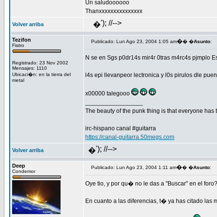
Un saludoooooo
Thanxxxxxxxxxxxxxxx
'); //-->
�
Volver arriba
Tezifon
�
Publicado: Lun Ago 23, 2004 1:05 am
� �
Asunto
:
Fistro
N se en Sgs p0dr14s mir4r 0tras m4rc4s pjmplo Esp 
Registrado: 23 Nov 2002
Mensajes: 1110
Ubicaci�n: en la tierra del
l4s epi llevanpeor lectronica y l0s pirulos dle p
metal
x00000 talegooo
_________________
The beauty of the punk thing is that everyone has th
irc-hispano canal #guitarra
https://canal-guitarra.50megs.com
'); //-->
�
Volver arriba
Deep
�
Publicado: Lun Ago 23, 2004 1:11 am
� �
Asunto
:
Condemor
Oye tio, y por qu� no le das a "Buscar" en el fo
En cuanto a las diferencias, t� ya has citado las