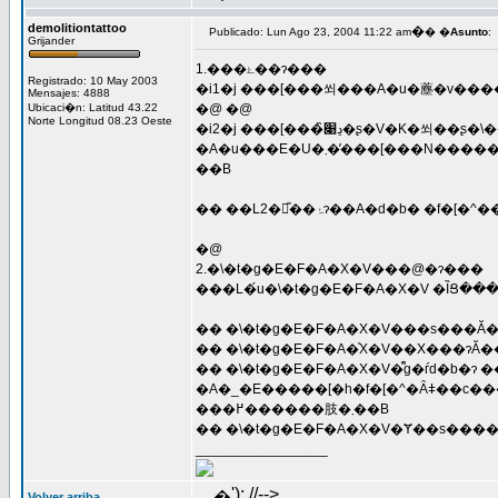
demolitiontattoo
�
Publicado: Lun Ago 23, 2004 11:22 am
� �
Asunto
:
Grijander
1.���ۓ��ɂ���
Registrado: 10 May 2003
�i1�j ���[���쐬���A�u�薼�v���
Mensajes: 4888
Ubicaci�n: Latitud 43.22
�@ �@
Norte Longitud 08.23 Oeste
�i2�j ���[���̏ڍ׉�ʂ�V�K�쐬��ʂ�\����������ɁA�߂�L�[������d���L�[�Z�����ŕ\�����I�������铮����J��Ԃ����ꍇ
�A�u���E�U�܂��̓��[���N�����Ɂu�������s���ł��B�u���E�U�i���[���j���I�����܂��v���\������A�A�v���P�[�V�������N���ł��Ȃ����Ƃ��
��B
�@
2.�\�t�g�E�F�A�X�V���@�ɂ���
���L�́u�\�t�g�E�F�A�X�V �ȈՑ�
�� �\�t�g�E�F�A�X�V�͌g�ѓd�b�ɂ
�A�_�E�����[�h�f�[�^�Ȃǂ��c�����܂܍s�����Ƃ��ł��܂����A���q�l�̌g�ѓd�b�̏�ԁi�̏�E�j���E���G��j�ɂ���Ă̓f�[�^�̕ی삪�ł��Ȃ��ꍇ
���߂������肢�܂��B
_________________
'); //-->
�
Volver arriba