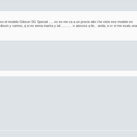
 el modelo Gibson SG Special ..... xo se me va a un precio alto i he visto ese modelo en
y vamos, q si es wena marka y tal ........... :s aisssss q lio... anda, a vr si me exais una