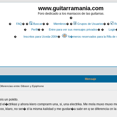
www.guitarramania.com
Foro dedicado a los maniacos de las guitarras.
�
�
FAQ
� �
Buscar
� �
Miembros
� �
Grupos de Usuarios
� �
Re
�
Perfil
� �
Entre para ver sus mensajes privados
� �
Login
�
Inscritos para Uceda-2004
�
N�meros reservados para la Rifa de 
Mensaje
 Diferencias entre Gibson y Epiphone
is un pokito.
d el�ctrikas y ahora kiero comprarm una, si, una electrika. Me mola muxo muxo mux
laro, no ser� d la misma kalidad y me gustar�a sabr en q se diferencia cn la Gibson