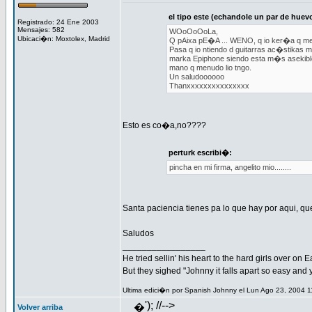
el tipo este (echandole un par de huev
Registrado: 24 Ene 2003
Mensajes: 582
WOoOoOoLa,
Ubicaci�n: Moxtolex, Madrid
Q pAixa pE�A ... WENO, q io ker�a q me 
Pasa q io ntiendo d guitarras ac�stikas m
marka Epiphone siendo esta m�s asekibleee 
mano q menudo lio tngo.
Un saludoooooo
Thanxxxxxxxxxxxxxxx
Esto es co�a,no????
perturk escribi�:
pincha en mi firma, angelito mio........
Santa paciencia tienes pa lo que hay por aqui, q
Saludos
_________________
He tried sellin' his heart to the hard girls over on 
But they sighed "Johnny it falls apart so easy and
Ultima edici�n por Spanish Johnny el Lun Ago 23, 2004 1
'); //-->
�
Volver arriba