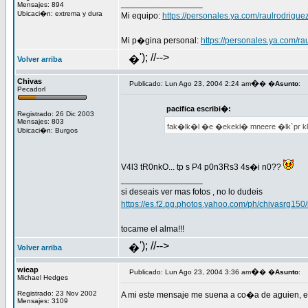
_________________
Mensajes: 894
Ubicaci�n: extrema y dura
Mi equipo:
https://personales.ya.com/raulrodrigu
Mi p�gina personal:
https://personales.ya.com/ra
'); //-->
�
Volver arriba
Chivas
�
Publicado: Lun Ago 23, 2004 2:24 am
� �
Asunto
:
Pecadorl
pacifica escribi�:
Registrado: 26 Dic 2003
Mensajes: 803
fak�lk�l �e �ekekl� mneere �lk`pr kl
Ubicaci�n: Burgos
V4l3 tR0nkO... tp s P4 p0n3Rs3 4s�i n0??
_________________
si deseais ver mas fotos , no lo dudeis
https://es.f2.pg.photos.yahoo.com/ph/chivasrg15
tocame el alma!!!
'); //-->
�
Volver arriba
wieap
�
Publicado: Lun Ago 23, 2004 3:36 am
� �
Asunto
:
Michael Hedges
Registrado: 23 Nov 2002
A mi este mensaje me suena a co�a de aguien, e
Mensajes: 3109
_________________