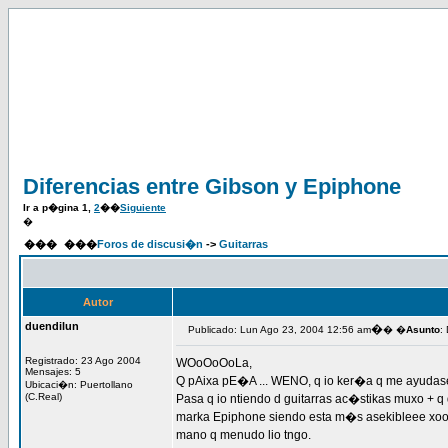
Diferencias entre Gibson y Epiphone
Ir a p�gina
1
,
2
��
Siguiente
�
���
���
Foros de discusi�n
->
Guitarras
Autor
duendilun
�
Publicado: Lun Ago 23, 2004 12:56 am
� �
Asunto
:
Registrado: 23 Ago 2004
WOoOoOoLa,
Mensajes: 5
Q pAixa pE�A ... WENO, q io ker�a q me ayudase
Ubicaci�n: Puertollano
(C.Real)
Pasa q io ntiendo d guitarras ac�stikas muxo + q 
marka Epiphone siendo esta m�s asekibleee xoooo, k
mano q menudo lio tngo.