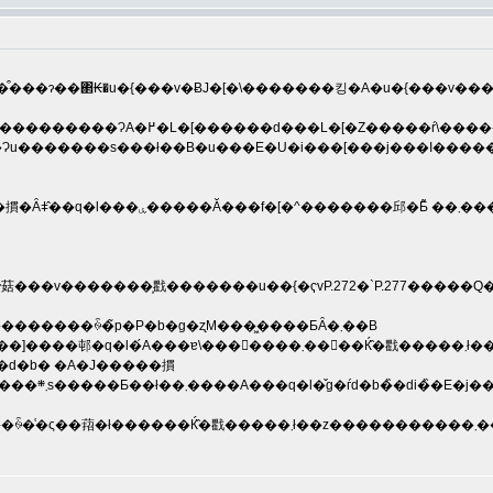
�͒���ɂ��΂₭�u�{���v�ɃJ�[�\�������킹�A�u�{���v��
�� ��L2�̎��ۂɂ��A�d�b� �f�[�^��摜�Ȃǂ̂��q�l���ۑ�����Ă��
��菇���v�������͎戵�������u��{�ҁvP.272�`P.277�����
�� �\�t�g�E�F�A�X�V���s���Ă��������ꍇ�̃p�P�b�g�ʐM���͖����ƂȂ�܂��B
 ��d�b� �A�J�����摜
��� ��܂��̂ł �炩