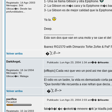
1- Una se llama Gibson y otra Epiphone.
Registrado: 14 Ago 2003
Mensajes: 344
2- La Gibson es m�s cara y la Epiphone m�s bar
Ubicaci�n: Desde las
3- La Gibson es de mejor calidad que la Epiphone
profundidades...
Ya ta.
Deep.
_________________
Esto son dos que van en una moto y se cae el del m
Ibanez RG1570 with Dimarzio ToNe ZoNe & PaF 
'); //-->
�
Volver arriba
DarkAngeL
�
Publicado: Lun Ago 23, 2004 1:34 am
� �
Asunto
:
Registrado: 16 Jul 2004
[offtopic] Cada vez que veo un post asi me dan gan
Mensajes: 51
_________________
Ubicaci�n: Malaga
El odio es un lastre, la vida es demasiado corta 
"Que bonito! Me recuerda a ese refran que decia.
'); //-->
�
Volver arriba
pacifica
�
Publicado: Lun Ago 23, 2004 2:03 am
� �
Asunto
:
Pecadorl
fak�lk�l �e �ekekl� mneere �lk`pr kladfa jod
Registrado: 10 Jul 2003