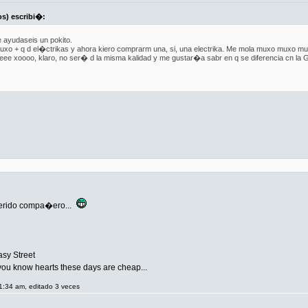
os) escribi�:
ayudaseis un pokito.
uxo + q d el�ctrikas y ahora kiero comprarm una, si, una electrika. Me mola muxo muxo muxo
xoooo, klaro, no ser� d la misma kalidad y me gustar�a sabr en q se diferencia cn la Gibson 
uerido compa�ero...
Easy Street
 you know hearts these days are cheap...
1:34 am, editado 3 veces