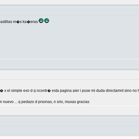
 pastillas m�s ka�eras
 x el simple exo d q ncontr� esta pagina aier i puse mi duda directamnt sino no 
n nuevo ... q pedazo d prsonas, n srio, muxas gracias