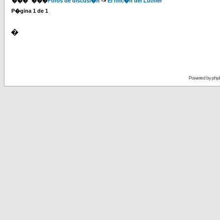
���
���
Foros de discusi�n
->
El rinc�n del Luthier
P�gina
1
de
1
�
Powered by
php