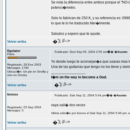
Se nota la diferencia entre ambos porque el "NO-
potenci�metro.
Solo lo fabrican de 250 K, y su referencia es: 09
lo que te lo he traducido liter�lmente.
Saludos y espero que te ayude.
'); //-->
�
Volver arriba
Egolator
�
Publicado: Dom Sep 05, 2004 2:55 am
� �
Asunto
:
Fistro
Yo desde luego te aconsejar�a que usaras mas los
Registrado: 28 Ene 2003
Una de las guitarras que tengo no los tiene y siem
Mensajes: 1790
Ubicaci�n: Un pie en Sevilla y
_________________
otro en Onuba
I�m on the way to become a God.
'); //-->
�
Volver arriba
kronox
�
Publicado: Sab Sep 11, 2004 5:44 pm
� �
Asunto
:
vaya sali� dos veces
Registrado: 03 Sep 2004
Mensajes: 5
Ultima edici�n por kronox el Sab Sep 11, 2004 5:46 pm, e
'); //-->
�
Volver arriba