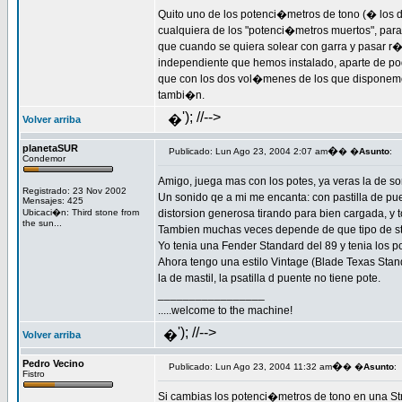
Quito uno de los potenci�metros de tono (� los 
cualquiera de los "potenci�metros muertos", para
que cuando se quiera solear con garra y pasar 
independiente que hemos instalado, aparte de po
que con los dos vol�menes de los que disponemos
tambi�n.
'); //-->
�
Volver arriba
planetaSUR
�
Publicado: Lun Ago 23, 2004 2:07 am
� �
Asunto
:
Condemor
Amigo, juega mas con los potes, ya veras la de so
Registrado: 23 Nov 2002
Un sonido qe a mi me encanta: con pastilla de puen
Mensajes: 425
Ubicaci�n: Third stone from
distorsion generosa tirando para bien cargada, y to
the sun...
Tambien muchas veces depende de que tipo de st
Yo tenia una Fender Standard del 89 y tenia los po
Ahora tengo una estilo Vintage (Blade Texas Stand
la de mastil, la psatilla d puente no tiene pote.
_________________
.....welcome to the machine!
'); //-->
�
Volver arriba
Pedro Vecino
�
Publicado: Lun Ago 23, 2004 11:32 am
� �
Asunto
:
Fistro
Si cambias los potenci�metros de tono en una Str