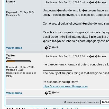
kronox
�
Publicado: Sab Sep 11, 2004 5:44 pm
� �
Asunto
:
Un potenci�metro de tono lo �nico que hace es ma
Registrado: 03 Sep 2004
seg�n vas disminuyendo la escala, los agudos s
Mensajes: 5
Como ves, si quitas el potenci�metro de tono sim
Ya sobre sonidos que consigues, como ves hay opi
pastillas de m�stil ni intermedias. S�lo pastill
�nica raz�n de tenerlo es para arpegiar y eso no
'); //-->
�
Volver arriba
Tezifon
�
Publicado: Sab Sep 11, 2004 8:04 pm
� �
Asunto
:
Fistro
me parecen una chorrada si quiero controles de t
Registrado: 23 Nov 2002
_________________
Mensajes: 1110
Ubicaci�n: en la tierra del
The beauty of the punk thing is that everyone has th
metal
irc-hispano canal #guitarra
https://canal-guitarra.50megs.com
'); //-->
�
Volver arriba
Mostrar mensajes de anteriores: