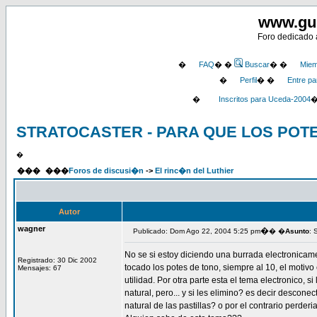
www.gu
Foro dedicado a
�
FAQ
� �
Buscar
� �
Miem
�
Perfil
� �
Entre pa
�
Inscritos para Uceda-2004
STRATOCASTER - PARA QUE LOS POT
�
���
���
Foros de discusi�n
->
El rinc�n del Luthier
Autor
wagner
�
Publicado: Dom Ago 22, 2004 5:25 pm
� �
Asunto
:
No se si estoy diciendo una burrada electronicam
Registrado: 30 Dic 2002
tocado los potes de tono, siempre al 10, el motiv
Mensajes: 67
utilidad. Por otra parte esta el tema electronico,
natural, pero... y si les elimino? es decir descone
natural de las pastillas? o por el contrario perderi