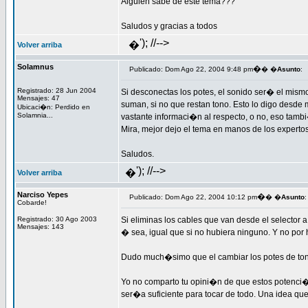
Alguien sabe de este tema???
Saludos y gracias a todos
'); //-->
�
Volver arriba
Solamnus
�
Publicado: Dom Ago 22, 2004 9:48 pm
� �
Asunto
:
Registrado: 28 Jun 2004
Si desconectas los potes, el sonido ser� el mismo
Mensajes: 47
suman, si no que restan tono. Esto lo digo desde
Ubicaci�n: Perdido en
Solamnia...
vastante informaci�n al respecto, o no, eso tamb
Mira, mejor dejo el tema en manos de los experto
Saludos.
'); //-->
�
Volver arriba
Narciso Yepes
�
Publicado: Dom Ago 22, 2004 10:12 pm
� �
Asunto
:
Cobarde!
Registrado: 30 Ago 2003
Si eliminas los cables que van desde el selector 
Mensajes: 143
� sea, igual que si no hubiera ninguno. Y no por 
Dudo much�simo que el cambiar los potes de tono
Yo no comparto tu opini�n de que estos potenci
ser�a suficiente para tocar de todo. Una idea que