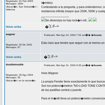
Registrado: 01 Feb 2003
l�mites).
Mensajes: 1854
Ubicaci�n: San Sebasti�n /
Contestando a tu pregunta, y para entendernos: c
Valencia
resistencia infinita (mayor que 250K, 500K y cualq
_________________
Sin dinero/ya no hay rock�n roll...
'); //-->
�
Volver arriba
wagner
�
Publicado: Mar Ago 24, 2004 7:52 am
� �
Asunto
:
Esta claro que tendre que seguir con al menos un p
Registrado: 30 Dic 2002
Mensajes: 67
'); //-->
�
Volver arriba
doubletrouble
�
Publicado: Mar Ago 31, 2004 8:30 pm
� �
Asunto
:
Hola Wagner.
Registrado: 26 Ago 2004
Mensajes: 55
Ubicaci�n: en la monta�a
La propia Fender tiene exactamente lo que buscas
Son los potenci�metros "NO-LOAD TONE CONTROL", 
de las pastillas central y puente.
Para el m�stil lleva un potenci�metro convencio