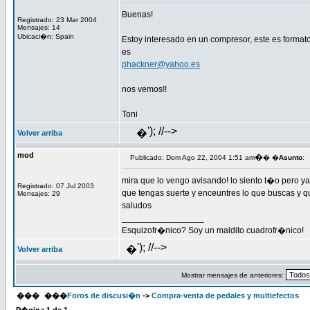
Buenas!
Registrado: 23 Mar 2004
Mensajes: 14
Ubicaci�n: Spain
Estoy interesado en un compresor, este es formato
es
phackner@yahoo.es
nos vemos!!
Toni
'); //-->
�
Volver arriba
mod
�
Publicado: Dom Ago 22, 2004 1:51 am
� �
Asunto
:
mira que lo vengo avisando! lo siento t�o pero y
Registrado: 07 Jul 2003
que tengas suerte y enceuntres lo que buscas y 
Mensajes: 29
saludos
_________________
Esquizofr�nico? Soy un maldito cuadrofr�nico!
'); //-->
�
Volver arriba
Mostrar mensajes de anteriores:
���
���
Foros de discusi�n
->
Compra-venta de pedales y multiefectos