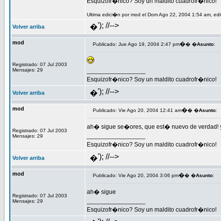
Esquizofr�nico? Soy un maldito cuadrofr�nico!
Ultima edici�n por mod el Dom Ago 22, 2004 1:54 am, edi
'); //-->
�
Volver arriba
mod
�
Publicado: Jue Ago 19, 2004 2:47 pm
� �
Asunto
:
Registrado: 07 Jul 2003
Mensajes: 29
_________________
Esquizofr�nico? Soy un maldito cuadrofr�nico!
'); //-->
�
Volver arriba
mod
�
Publicado: Vie Ago 20, 2004 12:41 am
� �
Asunto
:
ah� sigue se�ores, que est� nuevo de verdad! 
Registrado: 07 Jul 2003
_________________
Mensajes: 29
Esquizofr�nico? Soy un maldito cuadrofr�nico!
'); //-->
�
Volver arriba
mod
�
Publicado: Vie Ago 20, 2004 3:06 pm
� �
Asunto
:
ah� sigue
Registrado: 07 Jul 2003
_________________
Mensajes: 29
Esquizofr�nico? Soy un maldito cuadrofr�nico!