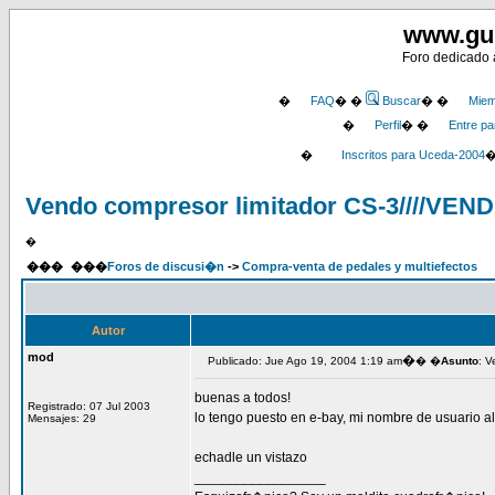
www.gu
Foro dedicado a
�
FAQ
� �
Buscar
� �
Miem
�
Perfil
� �
Entre pa
�
Inscritos para Uceda-2004
Vendo compresor limitador CS-3////VEN
�
���
���
Foros de discusi�n
->
Compra-venta de pedales y multiefectos
Autor
mod
�
Publicado: Jue Ago 19, 2004 1:19 am
� �
Asunto
: V
buenas a todos!
Registrado: 07 Jul 2003
lo tengo puesto en e-bay, mi nombre de usuario
Mensajes: 29
echadle un vistazo
_________________