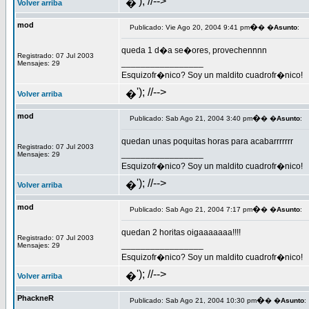
'); //-->
�
Volver arriba
mod
�
Publicado: Vie Ago 20, 2004 9:41 pm
� �
Asunto
:
queda 1 d�a se�ores, provechennnn
Registrado: 07 Jul 2003
_________________
Mensajes: 29
Esquizofr�nico? Soy un maldito cuadrofr�nico!
'); //-->
�
Volver arriba
mod
�
Publicado: Sab Ago 21, 2004 3:40 pm
� �
Asunto
:
quedan unas poquitas horas para acabarrrrrrr
Registrado: 07 Jul 2003
_________________
Mensajes: 29
Esquizofr�nico? Soy un maldito cuadrofr�nico!
'); //-->
�
Volver arriba
mod
�
Publicado: Sab Ago 21, 2004 7:17 pm
� �
Asunto
:
quedan 2 horitas oigaaaaaaa!!!!
Registrado: 07 Jul 2003
_________________
Mensajes: 29
Esquizofr�nico? Soy un maldito cuadrofr�nico!
'); //-->
�
Volver arriba
PhackneR
�
Publicado: Sab Ago 21, 2004 10:30 pm
� �
Asunto
: