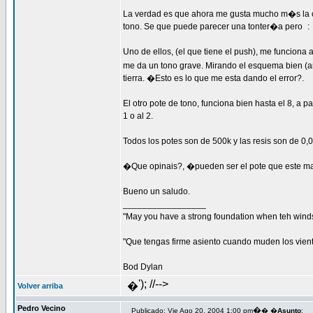
La verdad es que ahora me gusta mucho m�s la c
tono. Se que puede parecer una tonter�a pero
:
Uno de ellos, (el que tiene el push), me funciona 
me da un tono grave. Mirando el esquema bien 
tierra. �Esto es lo que me esta dando el error?.
El otro pote de tono, funciona bien hasta el 8, a
1 o al 2.
Todos los potes son de 500k y las resis son de 0,
�Que opinais?, �pueden ser el pote que este m
Bueno un saludo.
_________________
"May you have a strong foundation when teh winds
"Que tengas firme asiento cuando muden los vien
Bod Dylan
'); //-->
�
Volver arriba
Pedro Vecino
�
Publicado: Vie Ago 20, 2004 1:00 pm
� �
Asunto
: