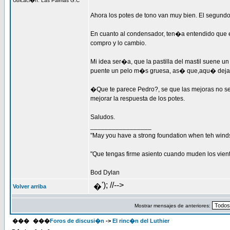
Ubicaci�n: Las Palmas G.C
Ahora los potes de tono van muy bien. El segundo, 
En cuanto al condensador, ten�a entendido que e
compro y lo cambio.
Mi idea ser�a, que la pastilla del mastil suene u
puente un pelo m�s gruesa, as� que,aqu� dejare l
�Que te parece Pedro?, se que las mejoras no ser�
mejorar la respuesta de los potes.
Saludos.
_________________
"May you have a strong foundation when teh winds
"Que tengas firme asiento cuando muden los vien
Bod Dylan
'); //-->
�
Volver arriba
Mostrar mensajes de anteriores:
���
���
Foros de discusi�n
->
El rinc�n del Luthier