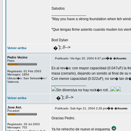
Saludos
_________________
"May you have a strong foundation when teh winds
"Que tengas firme asiento cuando muden los vien
Bod Dylan
'); //-->
�
Volver arriba
Pedro Vecino
�
Publicado: Vie Ago 20, 2004 6:47 pm
� �
Asunto
:
Fistro
Es al rev�s: con mayor capacidad (0.047uF) la fre
Registrado: 01 Feb 2003
masa (cerrarlo), dejando un sonido al final de s
Mensajes: 1854
Ubicaci�n: San Sebasti�n /
Con menor capacidad (0.022uF), no ser� tan dr�
Valencia
_________________
Sin dinero/ya no hay rock�n roll...
'); //-->
�
Volver arriba
Jose Ant.
�
Publicado: Sab Ago 21, 2004 2:28 pm
� �
Asunto
:
Pecadorl
Gracias Pedro.
Registrado: 29 Jul 2003
Mensajes: 702
Ya he rehecho de nuevo el esquema.