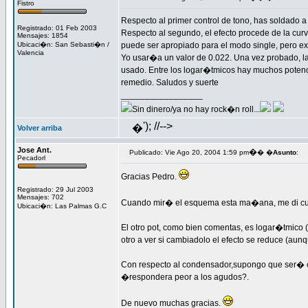
Fistro
Respecto al primer control de tono, has soldado a
Registrado: 01 Feb 2003
Respecto al segundo, el efecto procede de la curv
Mensajes: 1854
Ubicaci�n: San Sebasti�n /
puede ser apropiado para el modo single, pero ex
Valencia
Yo usar�a un valor de 0.022. Una vez probado,
usado. Entre los logar�tmicos hay muchos potenc
remedio. Saludos y suerte
_________________
Sin dinero/ya no hay rock�n roll...
'); //-->
�
Volver arriba
Jose Ant.
�
Publicado: Vie Ago 20, 2004 1:59 pm
� �
Asunto
:
Pecadorl
Gracias Pedro.
Registrado: 29 Jul 2003
Mensajes: 702
Cuando mir� el esquema esta ma�ana, me di cu
Ubicaci�n: Las Palmas G.C
El otro pot, como bien comentas, es logar�tmico
otro a ver si cambiadolo el efecto se reduce (au
Con respecto al condensador,supongo que ser� c
�respondera peor a los agudos?.
De nuevo muchas gracias.