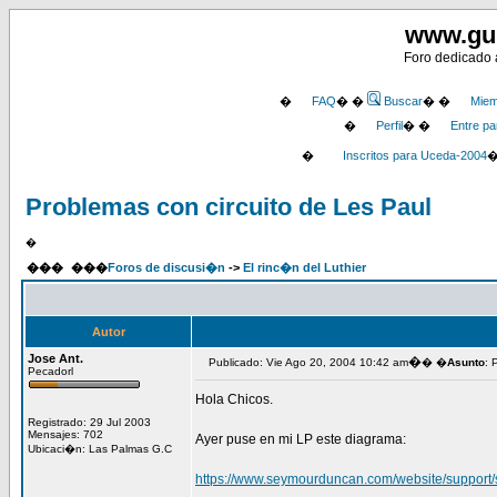
www.gu
Foro dedicado a
�
FAQ
� �
Buscar
� �
Miem
�
Perfil
� �
Entre pa
�
Inscritos para Uceda-2004
Problemas con circuito de Les Paul
�
���
���
Foros de discusi�n
->
El rinc�n del Luthier
Autor
Jose Ant.
�
Publicado: Vie Ago 20, 2004 10:42 am
� �
Asunto
: 
Pecadorl
Hola Chicos.
Registrado: 29 Jul 2003
Mensajes: 702
Ayer puse en mi LP este diagrama:
Ubicaci�n: Las Palmas G.C
https://www.seymourduncan.com/website/support