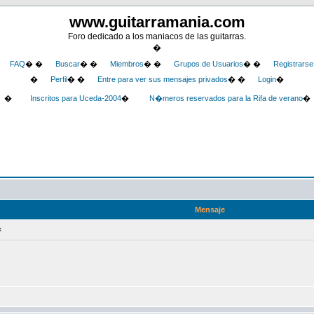
www.guitarramania.com
Foro dedicado a los maniacos de las guitarras.
�
FAQ
� �
Buscar
� �
Miembros
� �
Grupos de Usuarios
� �
Registrarse
�
Perfil
� �
Entre para ver sus mensajes privados
� �
Login
�
�
Inscritos para Uceda-2004
�
N�meros reservados para la Rifa de verano
�
Mensaje
x