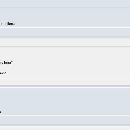
mi tierra.
ery hour"
owie
o.