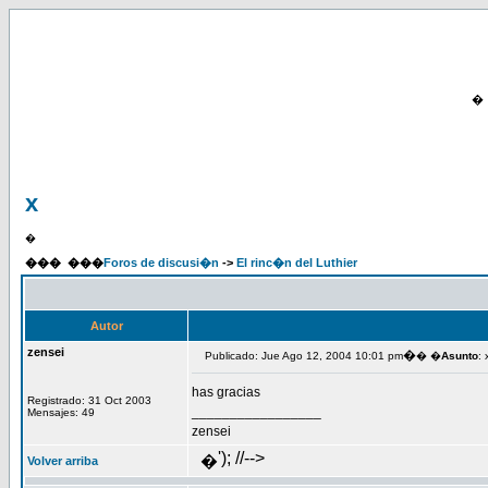
�
x
�
���
���
Foros de discusi�n
->
El rinc�n del Luthier
Autor
zensei
�
Publicado: Jue Ago 12, 2004 10:01 pm
� �
Asunto
: 
has gracias
Registrado: 31 Oct 2003
_________________
Mensajes: 49
zensei
'); //-->
�
Volver arriba