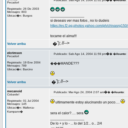
�
Publicado: Sab Ago 14, 2004 11:02 pm
� �
Asunto
:
Pecadorl
Registrado: 26 Dic 2003
Mensajes: 803
_________________
Ubicaci�n: Burgos
si deseais ver mas fotos , no lo dudeis
https://es.f2.pg.photos.yahoo.com/ph/chivasrg15
tocame el alma!!!
'); //-->
�
Volver arriba
elcrimson
�
Publicado: Sab Ago 14, 2004 11:59 pm
� �
Asunto
:
Pecadorl
Registrado: 19 Ene 2004
���MANDE???
Mensajes: 789
Ubicaci�n: Barcino
'); //-->
�
Volver arriba
mecanoid
�
Publicado: Mar Ago 24, 2004 2:07 am
� �
Asunto
:
Cobarde!
Registrado: 01 Jul 2004
ultimamente estoy alucinando un poco.....
Mensajes: 145
Ubicaci�n: Mallorca-
Kampann�
sera el calor?..... sera
_________________
De lo + y lo - ... lo del 1/2... o... 2/4