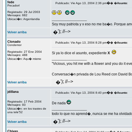
fede
�
Publicado: Vie Ago 13, 2004 2:36 pm
� �
Asunto
:
Pecadorl
Registrado: 29 Jul 2003
Mensajes: 682
_________________
Ubicaci�n: Argenlandia
Soy muy patriota y x eso no me ba�o. Porque amo 
'); //-->
�
Volver arriba
Clonado
�
Publicado: Vie Ago 13, 2004 8:28 pm
� �
Asunto
:
Condemor
Registrado: 27 Ene 2004
Si ya lo dice el asunto, expediente
X
Mensajes: 488
_________________
Ubicaci�n: Aqu� mismo
"Vicious, you hit me with a flower and you do it ev
Conversaci�n privada de Lou Reed con David B
'); //-->
�
Volver arriba
jdillana
�
Publicado: Vie Ago 13, 2004 8:40 pm
� �
Asunto
:
Registrado: 17 Feb 2004
De nada
Mensajes: 93
_________________
Ubicaci�n: en los trastes de
una tele'52
todo lo que no aprend�, nunca se me ha olvidad
'); //-->
�
Volver arriba
Chivas