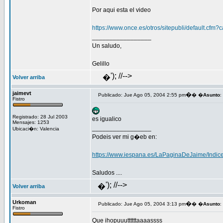
Por aqui esta el video
https://www.once.es/otros/sitepubli/default.cf
_________________
Un saludo,
Gelillo
'); //-->
�
Volver arriba
jaimevt
�
Publicado: Jue Ago 05, 2004 2:55 pm
� �
Asunto
:
Fistro
Registrado: 28 Jul 2003
es igualico
Mensajes: 1253
_________________
Ubicaci�n: Valencia
Podeis ver mi g�eb en:
https://www.iespana.es/LaPaginaDeJaime/Indic
Saludos ....
'); //-->
�
Volver arriba
Urkoman
�
Publicado: Jue Ago 05, 2004 3:13 pm
� �
Asunto
:
Fistro
Que ihopuuuttttttaaaassss