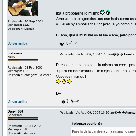
iba a proponerte lo mismo
A ver aonde te agencias una camiseta como esa.
Registrado: 10 Sep 2003
y.... el vichy emborracha??? porque yo como que 
Mensajes: 1121
Ubicaci�n: Bizkaia
_________________
Bueno, que a mi ni me va ni me viene, pero por c
'); //-->
�
Volver arriba
boloman
�
Publicado: Vie Ago 06, 2004 1:45 am
� �
Asunto
:
Fistro
Pues lo de la camiseta ... la misma no creo , per
Registrado: 03 Feb 2003
Y para emborracharme , lo mejor es buena sidra .
Mensajes: 1321
Ubicaci�n: Zaragoza , a veces
Vosotros mismos !
D+
'); //-->
�
Volver arriba
Dany_666
�
Publicado: Vie Ago 06, 2004 10:16 am
� �
Asunto
Condemor
boloman escribi�:
Registrado: 22 Jul 2003
Mensajes: 318
Pues lo de la camiseta ... la misma no creo 
Ubicaci�n: Asturias