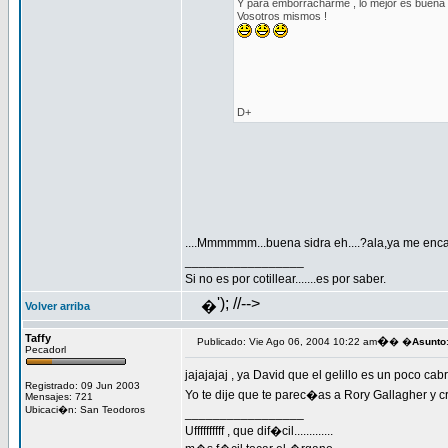
Y para emborracharme , lo mejor es buena si
Vosotros mismos !
D+
....Mmmmmm...buena sidra eh....?ala,ya me encar
_________________
Si no es por cotillear.......es por saber.
'); //-->
�
Volver arriba
Taffy
�
Publicado: Vie Ago 06, 2004 10:22 am
� �
Asunto
Pecadorl
jajajajaj , ya David que el gelillo es un poco c
Registrado: 09 Jun 2003
Yo te dije que te parec�as a Rory Gallagher y
Mensajes: 721
Ubicaci�n: San Teodoros
_________________
Uffffffffff , que dif�cil.............