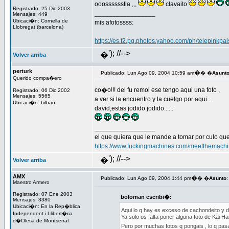
ooosssssstia ,,,
clavaito
Registrado: 25 Dic 2003
_________________
Mensajes: 449
Ubicaci�n: Cornella de
mis afotossss:
Llobregat (barcelona)
https://es.f2.pg.photos.yahoo.com/ph/telepink
'); //-->
�
Volver arriba
perturk
�
Publicado: Lun Ago 09, 2004 10:59 am
� �
Asunt
Querido compa�ero
co�o!!! del fu remol ese tengo aqui una foto ,
Registrado: 06 Dic 2002
Mensajes: 5565
a ver si la encuentro y la cuelgo por aqui...
Ubicaci�n: bilbao
david,estas jodido jodido......
_________________
el que quiera que le mande a tomar por culo que
https://www.fuckingmachines.com/meetthemachi
'); //-->
�
Volver arriba
AMX
�
Publicado: Lun Ago 09, 2004 1:44 pm
� �
Asunto
:
Maestro Armero
Registrado: 07 Ene 2003
boloman escribi�:
Mensajes: 3380
Ubicaci�n: En la Rep�blica
Aqui lo q hay es exceso de cachondeito y 
Independent i Llibert�ria
Ya solo os falta poner alguna foto de Kai H
d�Olesa de Montserrat
Pero por muchas fotos q pongais , lo q pa