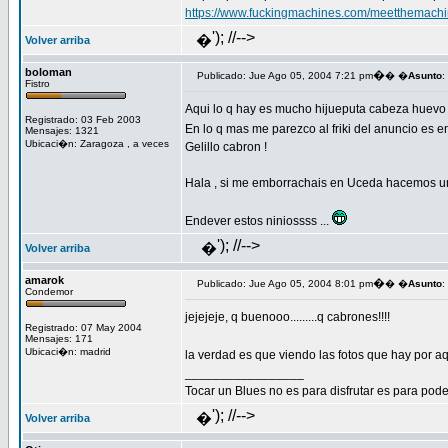
https://www.fuckingmachines.com/meetthemachi
'); //-->
�
Volver arriba
boloman
�
Publicado: Jue Ago 05, 2004 7:21 pm
� �
Asunto
:
Fistro
Aqui lo q hay es mucho hijueputa cabeza huevo 
Registrado: 03 Feb 2003
En lo q mas me parezco al friki del anuncio es
Mensajes: 1321
Ubicaci�n: Zaragoza , a veces
Gelillo cabron !
Hala , si me emborrachais en Uceda hacemos un
Endever estos niniossss ...
'); //-->
�
Volver arriba
amarok
�
Publicado: Jue Ago 05, 2004 8:01 pm
� �
Asunto
:
Condemor
jejejeje, q buenooo.........q cabrones!!!!
Registrado: 07 May 2004
Mensajes: 171
Ubicaci�n: madrid
la verdad es que viendo las fotos que hay por aq
_________________
Tocar un Blues no es para disfrutar es para pod
'); //-->
�
Volver arriba