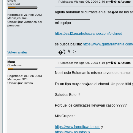
orion
�
Publicado: Vie Ago 06, 2004 2:40 pm
� �
Asunto
:
Pecadorl
aguita boloman si curraste en el se�or de los an
Registrado: 21 Feb 2003
_________________
Mensajes: 643
Ubicaci�n: vilafranca del
mi equipo:
penedes
https://es.f2.pg.photos.yahoo.com/blckned
se busca bajista:
https://www.guitarramania.com
'); //-->
�
Volver arriba
Meto
�
Publicado: Vie Ago 06, 2004 6:16 pm
� �
Asunto
:
Condemor
No si este Boloman lo mismo te vende un ampli,
Registrado: 04 Feb 2003
Mensajes: 323
Ubicaci�n: Girona
Es un tipo muy apa�ao el chaval. Un poco friki
Saludos Bolo !!!
_________________
Porque los camicazes llevavan casco ?????
Mis Grupos :
https://www.freneticweb.com
y
https://www.asuntos.tk