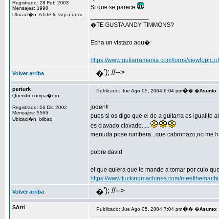
Registrado: 28 Feb 2003
Si que se parece
Mensajes: 1990
Ubicaci�n: A ti te lo voy a decir.
_________________
�TE GUSTA ANDY TIMMONS?
Echa un vistazo aqu�:
https://www.guitarramania.com/foros/viewtopi
'); //-->
�
Volver arriba
perturk
�
Publicado: Jue Ago 05, 2004 6:04 pm
� �
Asunto
:
Querido compa�ero
joder!!!
Registrado: 06 Dic 2002
Mensajes: 5565
pues si os digo que el de a guitarra es igualito a
Ubicaci�n: bilbao
es clavado clavado.....
menuda pose rumbera...que cabronazo,no me ha
pobre david
_________________
el que quiera que le mande a tomar por culo que
https://www.fuckingmachines.com/meetthemachi
'); //-->
�
Volver arriba
SArri
�
Publicado: Jue Ago 05, 2004 7:04 pm
� �
Asunto
: