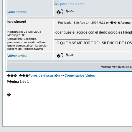
para una demo
.
'); //-->
�
Volver arriba
lordwinsord
�
Publicado: Sab Ago 14, 2004 6:11 pm
� �
Asunto
:
Registrado: 23 Mar 2004
joder pues el acorde con el dedo gordo es Hendri
Mensajes: 89
_________________
Ubicaci�n: Escondio,
preparando mi asalto al buen
LO QUE MAS ME JODE DEL SILENCIO DE LO
gusto comercial con la version
rockera del "bulerias&amp
'); //-->
�
Volver arriba
Mostrar mensajes de a
���
���
Foros de discusi�n
->
Comentarios Varios
P�gina
1
de
1
�