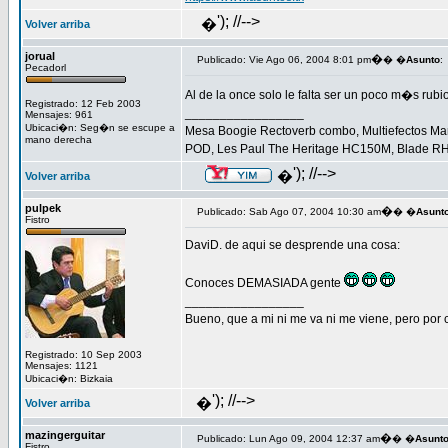
'); //-->
�
Volver arriba
jorual
�
Publicado: Vie Ago 06, 2004 8:01 pm
� �
Asunto
:
Pecadorl
Al de la once solo le falta ser un poco m�s rub
Registrado: 12 Feb 2003
_________________
Mensajes: 961
Ubicaci�n: Seg�n se escupe a
Mesa Boogie Rectoverb combo, Multiefectos Mar
mano derecha
POD, Les Paul The Heritage HC150M, Blade RH
'); //-->
�
Volver arriba
pulpek
�
Publicado: Sab Ago 07, 2004 10:30 am
� �
Asunt
Fistro
DaviD. de aqui se desprende una cosa:
Conoces DEMASIADA gente
_________________
Bueno, que a mi ni me va ni me viene, pero por c
Registrado: 10 Sep 2003
Mensajes: 1121
Ubicaci�n: Bizkaia
'); //-->
�
Volver arriba
mazingerguitar
�
Publicado: Lun Ago 09, 2004 12:37 am
� �
Asunt
Fistro