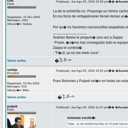
Otis
�
Publicado: Jue Ago 05, 2004 10:28 pm
� �
Asunto
Fistro
La de la sombrilla no. Propongo un himno cac
En los foros de vintagekramer tienen temas as� d
Registrado: 22 Nov 2002
Mensajes: 1421
Ubicaci�n: Galicia
Por qu� no hacemos cancioncillas pegadizas de
_________________
Andrian Belew le pregunt� una vez a Zappa:
-"Frank, �c�mo has conseguido todo tu equipo
Zappa le contest�:
- "F�cil, yo no me meto coca".
'); //-->
�
Volver arriba
vurkijo
�
Publicado: Jue Ago 05, 2004 10:52 pm
� �
Asunto
Pecadorl
Pues Boloman y Pulpek est�n en todas las esta
Registrado: 23 Abr 2003
Mensajes: 510
Ubicaci�n: Bilbo
'); //-->
�
Volver arriba
pulpek
�
Publicado: Jue Ago 05, 2004 11:02 pm
� �
Asunto
Fistro
boloman escribi�:
Hala , si me emborrachais en Uceda hacemo