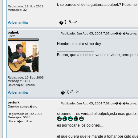
k se parece el de la guitarra a pulpek? Pues m
Registrado: 12 Nov 2003
Mensajes: 32
'); //-->
�
Volver arriba
pulpek
�
Publicado: Jue Ago 05, 2004 7:07 pm
� �
Asunto
:
Fistro
Hombre, un aire si me doy...
_________________
Bueno, que a mi ni me va ni me viene, pero por c
Registrado: 10 Sep 2003
Mensajes: 1121
Ubicaci�n: Bizkaia
'); //-->
�
Volver arriba
perturk
�
Publicado: Jue Ago 05, 2004 7:08 pm
� �
Asunto
:
Querido compa�ero
si bueno.... es verdad el pulpek,esta mas gordo.
Registrado: 06 Dic 2002
Mensajes: 5565
Ubicaci�n: bilbao
es por tocarle los cojones....
_________________
el que quiera que le mande a tomar por culo que