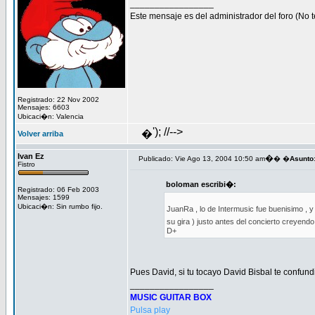
_________________
Este mensaje es del administrador del foro (No t
Registrado: 22 Nov 2002
Mensajes: 6603
Ubicaci�n: Valencia
'); //-->
�
Volver arriba
Ivan Ez
�
Publicado: Vie Ago 13, 2004 10:50 am
� �
Asunto
Fistro
boloman escribi�:
Registrado: 06 Feb 2003
Mensajes: 1599
Ubicaci�n: Sin rumbo fijo.
JuanRa , lo de Intermusic fue buenisimo , y
su gira ) justo antes del concierto creyendo
D+
Pues David, si tu tocayo David Bisbal te confun
_________________
MUSIC GUITAR BOX
Pulsa play