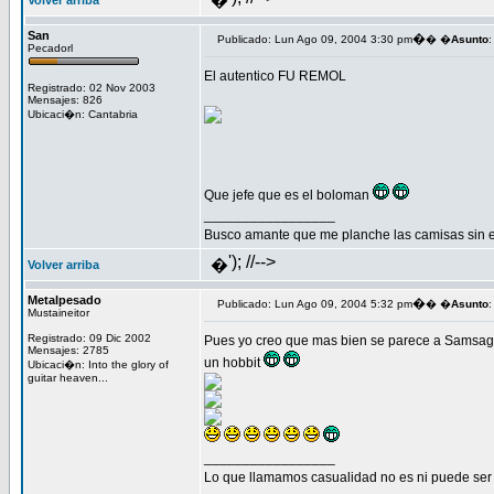
�
Volver arriba
San
�
Publicado: Lun Ago 09, 2004 3:30 pm
� �
Asunto
:
Pecadorl
El autentico FU REMOL
Registrado: 02 Nov 2003
Mensajes: 826
Ubicaci�n: Cantabria
Que jefe que es el boloman
_________________
Busco amante que me planche las camisas sin e
'); //-->
�
Volver arriba
Metalpesado
�
Publicado: Lun Ago 09, 2004 5:32 pm
� �
Asunto
:
Mustaineitor
Registrado: 09 Dic 2002
Pues yo creo que mas bien se parece a Samsagaz
Mensajes: 2785
un hobbit
Ubicaci�n: Into the glory of
guitar heaven...
_________________
Lo que llamamos casualidad no es ni puede ser 