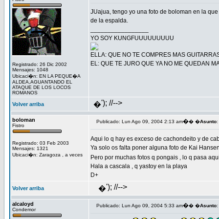
JUajua, tengo yo una foto de boloman en la que
de la espalda.
_________________
YO SOY KUNGFUUUUUUUUU
ELLA: QUE NO TE COMPRES MAS GUITARRAS
EL: QUE TE JURO QUE YA NO ME QUEDAN M
Registrado: 26 Dic 2002
Mensajes: 1048
Ubicaci�n: EN LA PEQUE�A
ALDEA,AGUANTANDO EL
ATAQUE DE LOS LOCOS
ROMANOS
'); //-->
�
Volver arriba
boloman
�
Publicado: Lun Ago 09, 2004 2:13 am
� �
Asunto
:
Fistro
Aqui lo q hay es exceso de cachondeito y de ca
Registrado: 03 Feb 2003
Ya solo os falta poner alguna foto de Kai Hansen
Mensajes: 1321
Ubicaci�n: Zaragoza , a veces
Pero por muchas fotos q pongais , lo q pasa aq
Hala a cascala , q yastoy en la playa
D+
'); //-->
�
Volver arriba
alcaloyd
�
Publicado: Lun Ago 09, 2004 5:33 am
� �
Asunto
:
Condemor