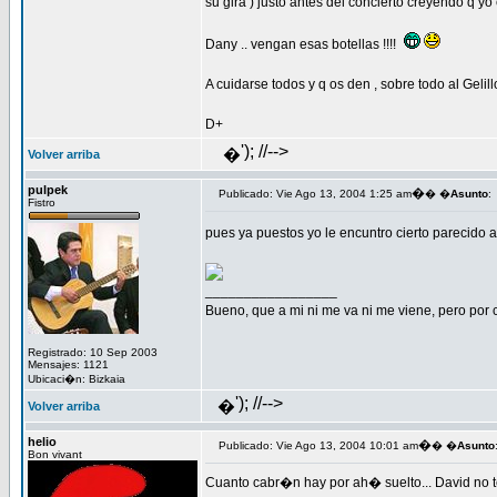
su gira ) justo antes del concierto creyendo q y
Dany .. vengan esas botellas !!!!
A cuidarse todos y q os den , sobre todo al Geli
D+
'); //-->
�
Volver arriba
pulpek
�
Publicado: Vie Ago 13, 2004 1:25 am
� �
Asunto
:
Fistro
pues ya puestos yo le encuntro cierto parecid
_________________
Bueno, que a mi ni me va ni me viene, pero por c
Registrado: 10 Sep 2003
Mensajes: 1121
Ubicaci�n: Bizkaia
'); //-->
�
Volver arriba
helio
�
Publicado: Vie Ago 13, 2004 10:01 am
� �
Asunto
Bon vivant
Cuanto cabr�n hay por ah� suelto... David no t