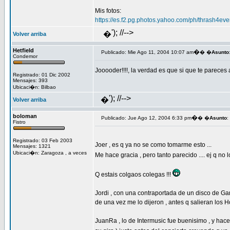
Mis fotos:
https://es.f2.pg.photos.yahoo.com/ph/thrash4e
'); //-->
�
Volver arriba
Hetfield
�
Publicado: Mie Ago 11, 2004 10:07 am
� �
Asunto
Condemor
Jooooder!!!!, la verdad es que si que te parece
Registrado: 01 Dic 2002
Mensajes: 393
Ubicaci�n: Bilbao
'); //-->
�
Volver arriba
boloman
�
Publicado: Jue Ago 12, 2004 6:33 pm
� �
Asunto
:
Fistro
Registrado: 03 Feb 2003
Joer , es q ya no se como tomarme esto ...
Mensajes: 1321
Ubicaci�n: Zaragoza , a veces
Me hace gracia , pero tanto parecido .... ej q no 
Q estais colgaos colegas !!!
Jordi , con una contraportada de un disco de G
de una vez me lo dijeron , antes q salieran los Hob
JuanRa , lo de Intermusic fue buenisimo , y hace