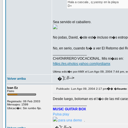
Hala a cascala , q yastoy en la playa
D+
Sea servido el caballero.
No jodas, David, �ste est� incluso m�s estro
No, en serio, cuando fu� a ver El Retorno del 
_________________
CHATARRERO VOCACIONAL. Mis ni�as en:
https://es.photos.yahoo.com/jordiamx
Ultima edici�n por AMX el Lun Ago 09, 2004 7:44 pm, e
'); //-->
�
Volver arriba
Ivan Ez
�
Publicado: Lun Ago 09, 2004 2:17 pm
� �
Asunto
:
Fistro
Desde luego, boloman es el t�o de las mil cara
Registrado: 06 Feb 2003
_________________
Mensajes: 1599
Ubicaci�n: Sin rumbo fijo.
MUSIC GUITAR BOX
Pulsa play
para una demo
.
'); //-->