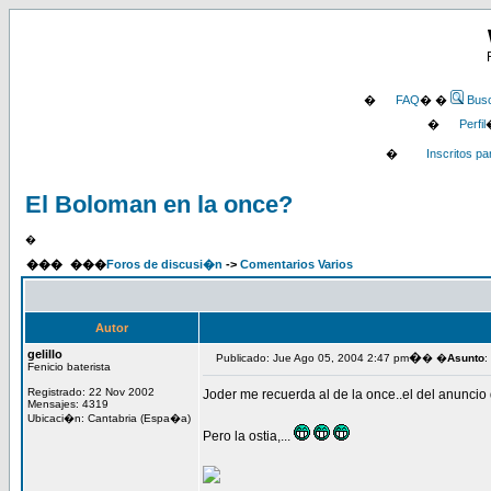
�
FAQ
� �
Bus
�
Perfil
�
Inscritos p
El Boloman en la once?
�
���
���
Foros de discusi�n
->
Comentarios Varios
Autor
gelillo
�
Publicado: Jue Ago 05, 2004 2:47 pm
� �
Asunto
:
Fenicio baterista
Registrado: 22 Nov 2002
Joder me recuerda al de la once..el del anuncio 
Mensajes: 4319
Ubicaci�n: Cantabria (Espa�a)
Pero la ostia,...