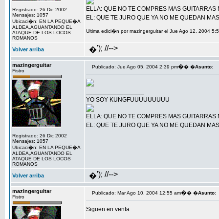
ELLA: QUE NO TE COMPRES MAS GUITARRAS N
Registrado: 26 Dic 2002
Mensajes: 1057
EL: QUE TE JURO QUE YA NO ME QUEDAN MA
Ubicaci�n: EN LA PEQUE�A
ALDEA,AGUANTANDO EL
Ultima edici�n por mazingerguitar el Jue Ago 12, 2004 5:
ATAQUE DE LOS LOCOS
ROMANOS
'); //-->
�
Volver arriba
mazingerguitar
�
Publicado: Jue Ago 05, 2004 2:39 pm
� �
Asunto
:
Fistro
_________________
YO SOY KUNGFUUUUUUUUU
ELLA: QUE NO TE COMPRES MAS GUITARRAS N
EL: QUE TE JURO QUE YA NO ME QUEDAN MA
Registrado: 26 Dic 2002
Mensajes: 1057
Ubicaci�n: EN LA PEQUE�A
ALDEA,AGUANTANDO EL
ATAQUE DE LOS LOCOS
ROMANOS
'); //-->
�
Volver arriba
mazingerguitar
�
Publicado: Mar Ago 10, 2004 12:55 am
� �
Asunto
:
Fistro
Siguen en venta
_________________