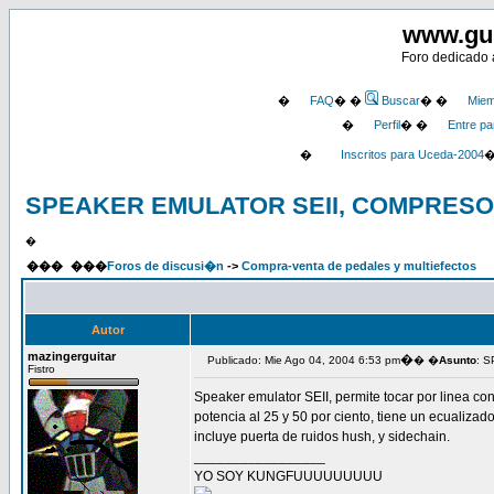
www.gu
Foro dedicado a
�
FAQ
� �
Buscar
� �
Miem
�
Perfil
� �
Entre pa
�
Inscritos para Uceda-2004
SPEAKER EMULATOR SEII, COMPRESO
�
���
���
Foros de discusi�n
->
Compra-venta de pedales y multiefectos
Autor
mazingerguitar
�
Publicado: Mie Ago 04, 2004 6:53 pm
� �
Asunto
: 
Fistro
Speaker emulator SEII, permite tocar por linea con
potencia al 25 y 50 por ciento, tiene un ecualizad
incluye puerta de ruidos hush, y sidechain.
_________________
YO SOY KUNGFUUUUUUUUU