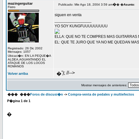
mazingerguitar
�
Publicado: Mie Ago 18, 2004 3:59 am
� �
Asunto
:
Fistro
siguen en venta
_________________
YO SOY KUNGFUUUUUUUUU
ELLA: QUE NO TE COMPRES MAS GUITARRAS N
EL: QUE TE JURO QUE YA NO ME QUEDAN MA
Registrado: 26 Dic 2002
Mensajes: 1057
Ubicaci�n: EN LA PEQUE�A
ALDEA,AGUANTANDO EL
ATAQUE DE LOS LOCOS
ROMANOS
'); //-->
�
Volver arriba
Mostrar mensajes de anteriores:
���
���
Foros de discusi�n
->
Compra-venta de pedales y multiefectos
P�gina
1
de
1
�