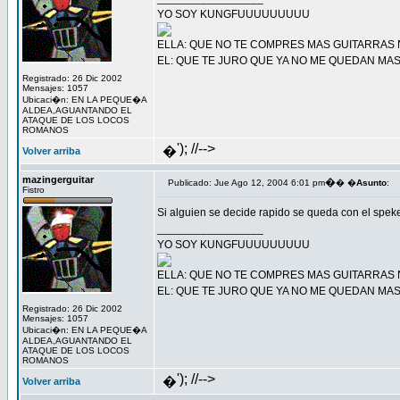
YO SOY KUNGFUUUUUUUUU
ELLA: QUE NO TE COMPRES MAS GUITARRAS N
EL: QUE TE JURO QUE YA NO ME QUEDAN MA
Registrado: 26 Dic 2002
Mensajes: 1057
Ubicaci�n: EN LA PEQUE�A
ALDEA,AGUANTANDO EL
ATAQUE DE LOS LOCOS
ROMANOS
'); //-->
�
Volver arriba
mazingerguitar
�
Publicado: Jue Ago 12, 2004 6:01 pm
� �
Asunto
:
Fistro
Si alguien se decide rapido se queda con el spek
_________________
YO SOY KUNGFUUUUUUUUU
ELLA: QUE NO TE COMPRES MAS GUITARRAS N
EL: QUE TE JURO QUE YA NO ME QUEDAN MA
Registrado: 26 Dic 2002
Mensajes: 1057
Ubicaci�n: EN LA PEQUE�A
ALDEA,AGUANTANDO EL
ATAQUE DE LOS LOCOS
ROMANOS
'); //-->
�
Volver arriba