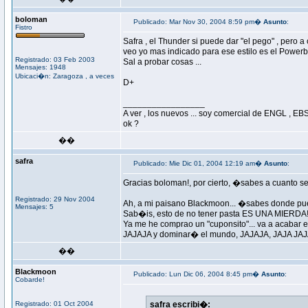
boloman
Publicado: Mar Nov 30, 2004 8:59 pm�
Asunto
:
Fistro
Safra , el Thunder si puede dar "el pego" , pero a
veo yo mas indicado para ese estilo es el Powerba
Registrado: 03 Feb 2003
Sal a probar cosas ...
Mensajes: 1948
Ubicaci�n: Zaragoza , a veces
D+
_________________
A ver , los nuevos ... soy comercial de ENGL , EBS 
ok ?
��
safra
Publicado: Mie Dic 01, 2004 12:19 am�
Asunto
:
Gracias boloman!, por cierto, �sabes a cuanto se
Registrado: 29 Nov 2004
Ah, a mi paisano Blackmoon... �sabes donde pued
Mensajes: 5
Sab�is, esto de no tener pasta ES UNA MIERDA
Ya me he comprao un "cuponsito"... va a acabar en
JAJAJA y dominar� el mundo, JAJAJA, JAJA JAJA
��
Blackmoon
Publicado: Lun Dic 06, 2004 8:45 pm�
Asunto
:
Cobarde!
Registrado: 01 Oct 2004
safra escribi�: