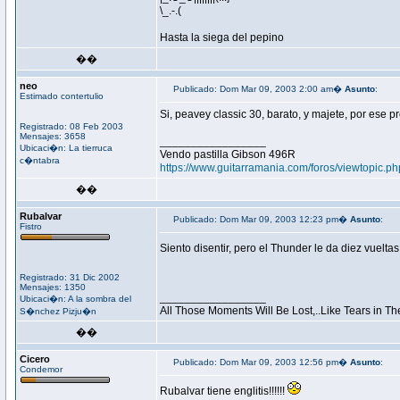
\_.-.(
Hasta la siega del pepino
��
neo
Publicado: Dom Mar 09, 2003 2:00 am�
Asunto
:
Estimado contertulio
Si, peavey classic 30, barato, y majete, por ese p
Registrado: 08 Feb 2003
Mensajes: 3658
_________________
Ubicaci�n: La tierruca
Vendo pastilla Gibson 496R
c�ntabra
https://www.guitarramania.com/foros/viewtopic
��
Rubalvar
Publicado: Dom Mar 09, 2003 12:23 pm�
Asunto
:
Fistro
Siento disentir, pero el Thunder le da diez vueltas
Registrado: 31 Dic 2002
Mensajes: 1350
_________________
Ubicaci�n: A la sombra del
All Those Moments Will Be Lost,..Like Tears in Th
S�nchez Pizju�n
��
Cicero
Publicado: Dom Mar 09, 2003 12:56 pm�
Asunto
:
Condemor
Rubalvar tiene englitis!!!!!!