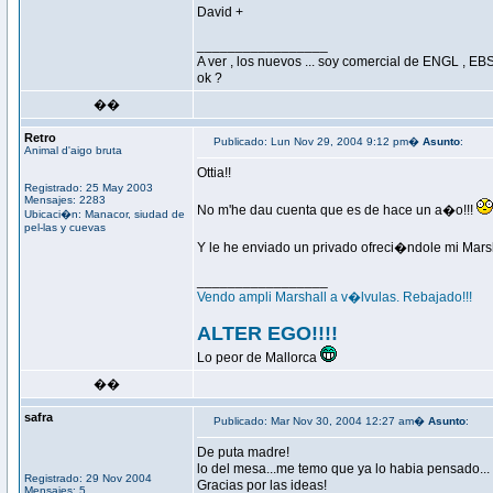
David +
_________________
A ver , los nuevos ... soy comercial de ENGL , EBS 
ok ?
��
Retro
Publicado: Lun Nov 29, 2004 9:12 pm�
Asunto
:
Animal d'aigo bruta
Ottia!!
Registrado: 25 May 2003
Mensajes: 2283
No m'he dau cuenta que es de hace un a�o!!!
Ubicaci�n: Manacor, siudad de
pel-las y cuevas
Y le he enviado un privado ofreci�ndole mi Marshal
_________________
Vendo ampli Marshall a v�lvulas. Rebajado!!!
ALTER EGO!!!!
Lo peor de Mallorca
��
safra
Publicado: Mar Nov 30, 2004 12:27 am�
Asunto
:
De puta madre!
lo del mesa...me temo que ya lo habia pensado...
Registrado: 29 Nov 2004
Gracias por las ideas!
Mensajes: 5