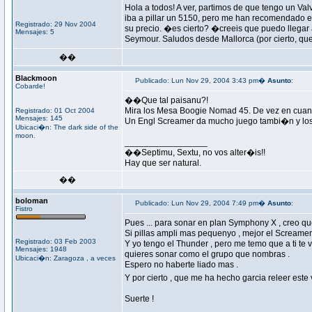
Hola a todos! A ver, partimos de que tengo un Val
iba a pillar un 5150, pero me han recomendado el 
Registrado: 29 Nov 2004
su precio. �es cierto? �creeis que puedo llega
Mensajes: 5
Seymour. Saludos desde Mallorca (por cierto, que 
��
Blackmoon
Publicado: Lun Nov 29, 2004 3:43 pm�
Asunto
:
Cobarde!
��Que tal paisanu?!
Mira los Mesa Boogie Nomad 45. De vez en cuan
Registrado: 01 Oct 2004
Mensajes: 145
Un Engl Screamer da mucho juego tambi�n y l
Ubicaci�n: The dark side of the
moon.
_________________
��Septimu, Sextu, no vos alter�is!!
Hay que ser natural.
��
boloman
Publicado: Lun Nov 29, 2004 7:49 pm�
Asunto
:
Fistro
Pues ... para sonar en plan Symphony X , creo q
Si pillas ampli mas pequenyo , mejor el Screamer
Registrado: 03 Feb 2003
Y yo tengo el Thunder , pero me temo que a ti te 
Mensajes: 1948
quieres sonar como el grupo que nombras .
Ubicaci�n: Zaragoza , a veces
Espero no haberte liado mas .
Y por cierto , que me ha hecho garcia releer este 
Suerte !