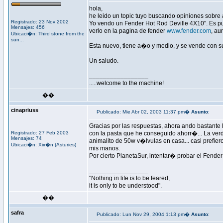
hola,
he leido un topic tuyo buscando opiniones sobre 
Registrado: 23 Nov 2002
Yo vendo un Fender Hot Rod Deville 4X10". Es pur
Mensajes: 456
verlo en la pagina de fender
www.fender.com
, au
Ubicaci�n: Third stone from the
sun...
Esta nuevo, tiene a�o y medio, y se vende con su f
Un saludo.
_________________
.....welcome to the machine!
��
cinapriuss
Publicado: Mie Abr 02, 2003 11:37 pm�
Asunto
:
Gracias por las respuestas, ahora ando bastante l
Registrado: 27 Feb 2003
con la pasta que he conseguido ahorr�... La ver
Mensajes: 74
animalito de 50w v�lvulas en casa... casi prefi
Ubicaci�n: Xix�n (Asturies)
mis manos.
Por cierto PlanetaSur, intentar� probar el Fender
_________________
"Nothing in life is to be feared,
it is only to be understood".
��
safra
Publicado: Lun Nov 29, 2004 1:13 pm�
Asunto
: