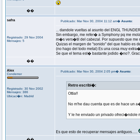
��
safra
Publicado: Mar Nov 30, 2004 11:12 am�
Asunto
:
... dandole vueltas al asunto del ENGL THUNDER.
Sin embargo, me refer� a Symphony pq me molan 
Registrado: 29 Nov 2004
m�s vers�til del cabezal. Por supuesto que me m
Mensajes: 5
Quizas el margen de "sonido" del que hablo es de
(no hago del todo metal) Es una cosa muy extra�
Se que el tema est� bastante jodido �no?. Graci
��
Alex
Publicado: Mar Nov 30, 2004 2:05 pm�
Asunto
:
Condemor
Retro escribi�:
Registrado: 30 Nov 2002
Mensajes: 386
Ottia!!
Ubicaci�n: Madrid
No m'he dau cuenta que es de hace un a
Y le he enviado un privado ofreci�ndole mi 
Es que esto de recuperar mensajes antiguos......
��