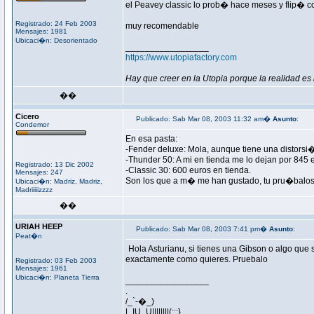
el Peavey classic lo prob� hace meses y flip� 
Registrado: 24 Feb 2003
muy recomendable
Mensajes: 1981
Ubicaci�n: Desorientado
_________________
https://www.utopiafactory.com
Hay que creer en la Utopia porque la realidad es 
��
Cicero
Publicado: Sab Mar 08, 2003 11:32 am�
Asunto
:
Condemor
En esa pasta:
-Fender deluxe: Mola, aunque tiene una distorsi
-Thunder 50: A mi en tienda me lo dejan por 845 
Registrado: 13 Dic 2002
-Classic 30: 600 euros en tienda.
Mensajes: 247
Son los que a m� me han gustado, tu pru�balos
Ubicaci�n: Madriz, Madriz,
Madriiiiizzzz
��
URIAH HEEP
Publicado: Sab Mar 08, 2003 7:41 pm�
Asunto
:
Peat�n
Hola Asturianu, si tienes una Gibson o algo que s
exactamente como quieres. Pruebalo
Registrado: 03 Feb 2003
Mensajes: 1961
Ubicaci�n: Planeta Tierra
_________________
.
/_`-�_)
|_IU_U||||||||(:::}