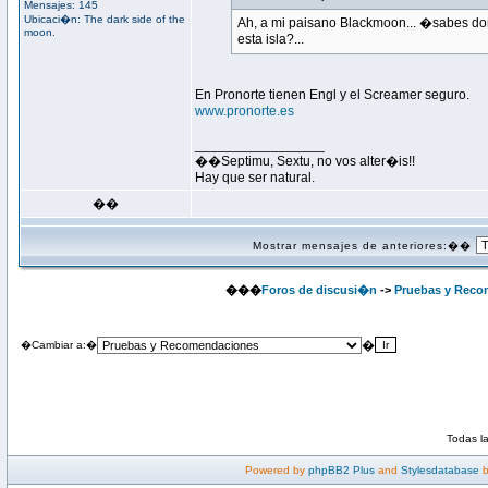
Mensajes: 145
Ubicaci�n: The dark side of the
Ah, a mi paisano Blackmoon... �sabes do
moon.
esta isla?...
En Pronorte tienen Engl y el Screamer seguro.
www.pronorte.es
_________________
��Septimu, Sextu, no vos alter�is!!
Hay que ser natural.
��
Mostrar mensajes de anteriores:��
���
Foros de discusi�n
->
Pruebas y Reco
�
�Cambiar a:�
Todas l
Powered by
phpBB2 Plus
and
Stylesdatabase
b