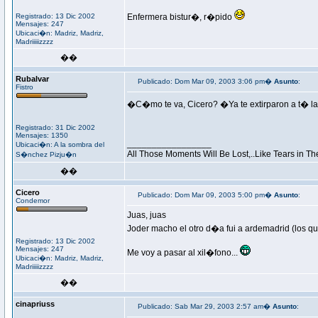
Registrado: 13 Dic 2002
Enfermera bistur�, r�pido
Mensajes: 247
Ubicaci�n: Madriz, Madriz,
Madriiiiizzzz
��
Rubalvar
Publicado: Dom Mar 09, 2003 3:06 pm�
Asunto
:
Fistro
�C�mo te va, Cicero? �Ya te extirparon a t� l
Registrado: 31 Dic 2002
Mensajes: 1350
_________________
Ubicaci�n: A la sombra del
All Those Moments Will Be Lost,..Like Tears in Th
S�nchez Pizju�n
��
Cicero
Publicado: Dom Mar 09, 2003 5:00 pm�
Asunto
:
Condemor
Juas, juas
Joder macho el otro d�a fui a ardemadrid (los q
Registrado: 13 Dic 2002
Mensajes: 247
Me voy a pasar al xil�fono...
Ubicaci�n: Madriz, Madriz,
Madriiiiizzzz
��
cinapriuss
Publicado: Sab Mar 29, 2003 2:57 am�
Asunto
: