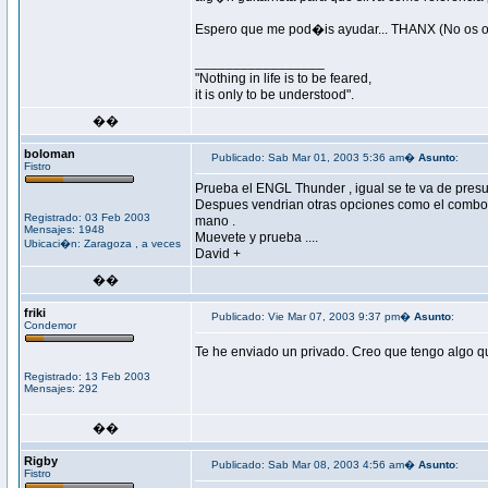
Espero que me pod�is ayudar... THANX (No os ol
_________________
"Nothing in life is to be feared,
it is only to be understood".
��
boloman
Publicado: Sab Mar 01, 2003 5:36 am�
Asunto
:
Fistro
Prueba el ENGL Thunder , igual se te va de presup
Despues vendrian otras opciones como el combo ,
Registrado: 03 Feb 2003
mano .
Mensajes: 1948
Muevete y prueba ....
Ubicaci�n: Zaragoza , a veces
David +
��
friki
Publicado: Vie Mar 07, 2003 9:37 pm�
Asunto
:
Condemor
Te he enviado un privado. Creo que tengo algo que
Registrado: 13 Feb 2003
Mensajes: 292
��
Rigby
Publicado: Sab Mar 08, 2003 4:56 am�
Asunto
:
Fistro