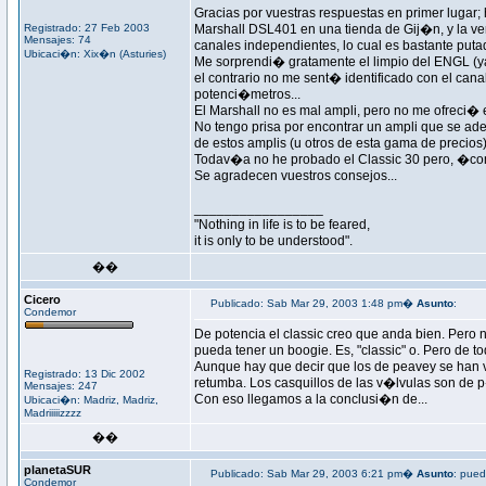
Gracias por vuestras respuestas en primer luga
Registrado: 27 Feb 2003
Marshall DSL401 en una tienda de Gij�n, y la ve
Mensajes: 74
canales independientes, lo cual es bastante putad
Ubicaci�n: Xix�n (Asturies)
Me sorprendi� gratamente el limpio del ENGL (
el contrario no me sent� identificado con el ca
potenci�metros...
El Marshall no es mal ampli, pero no me ofreci� 
No tengo prisa por encontrar un ampli que se ad
de estos amplis (u otros de esta gama de precio
Todav�a no he probado el Classic 30 pero, �como
Se agradecen vuestros consejos...
_________________
"Nothing in life is to be feared,
it is only to be understood".
��
Cicero
Publicado: Sab Mar 29, 2003 1:48 pm�
Asunto
:
Condemor
De potencia el classic creo que anda bien. Pero
pueda tener un boogie. Es, "classic" o. Pero de t
Aunque hay que decir que los de peavey se han v
Registrado: 13 Dic 2002
retumba. Los casquillos de las v�lvulas son de p
Mensajes: 247
Con eso llegamos a la conclusi�n de...
Ubicaci�n: Madriz, Madriz,
Madriiiiizzzz
��
planetaSUR
Publicado: Sab Mar 29, 2003 6:21 pm�
Asunto
: pued
Condemor