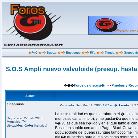
�
FAQ
�•�
Buscar
�•�
Encuentro
�•�
Rifa
�•�
Tienda
�•�
Grupos de
S.O.S Ampli nuevo valvuloide (presup. hasta
���
Foros de discusi�n
->
Pruebas y Reco
Autor
cinapriuss
Publicado: Sab Mar 01, 2003 4:07 am�
Asunto
: S.O.
La triste realidad es que me robaron el �nico am
Registrado: 27 Feb 2003
menos su canal limpio), y me gustar�a que me a
Mensajes: 74
v�lvulas que sea c�lido y en el que tanto el cana
Ubicaci�n: Xix�n (Asturies)
Busco un sonido cercano a Page, Black Crowes, Hend
popy, rockete del bueno (aunque tampoco me limi
alg�n guitarrista para que sirva como referencia