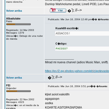
mano derecha
Dunlop Wah/volume pedal, Line6 POD, Les Pau
'); //-->
�
Volver arriba
Albadulake
�
Publicado: Mie Jun 16, 2004 12:48 pm
� �
Asunto
Fistro
Kuark69 escribi�:
Registrado: 14 Mar 2003
Mensajes: 1379
ASSACOS !
Ubicaci�n: Debajo de una nube
de mierda
C�digo:
PACOSS?
_________________
Mirad mi nueva charvel (adios Music Man, sniff).
https://es.f2.pg.photos.yahoo.com/ph/cipotevas
'); //-->
�
Volver arriba
FEI
�
Publicado: Mie Jun 16, 2004 3:51 pm
� �
Asunto
:
Grijander
kljiet aoiot eakotifn
agagaiopn
Registrado: 22 Nov 2002
Mensajes: 4323
asdka
Ubicaci�n: en el medio de la
KOARTE ASITOPASNFDMA
escalera