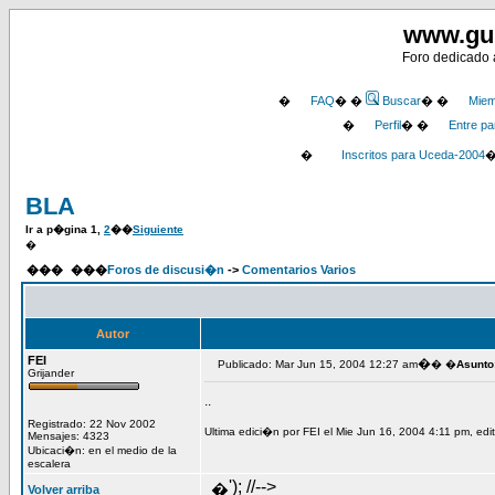
www.gu
Foro dedicado a
�
FAQ
� �
Buscar
� �
Miem
�
Perfil
� �
Entre pa
�
Inscritos para Uceda-2004
BLA
Ir a p�gina
1
,
2
��
Siguiente
�
���
���
Foros de discusi�n
->
Comentarios Varios
Autor
FEI
�
Publicado: Mar Jun 15, 2004 12:27 am
� �
Asunto
Grijander
..
Registrado: 22 Nov 2002
Ultima edici�n por FEI el Mie Jun 16, 2004 4:11 pm, edi
Mensajes: 4323
Ubicaci�n: en el medio de la
escalera
'); //-->
�
Volver arriba