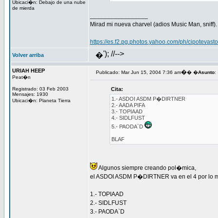
Ubicaci�n: Debajo de una nube
de mierda
_________________
Mirad mi nueva charvel (adios Music Man, sniff).
https://es.f2.pg.photos.yahoo.com/ph/cipotevas
'); //-->
�
Volver arriba
URIAH HEEP
�
Publicado: Mar Jun 15, 2004 7:36 am
� �
Asunto
:
Peat�n
Registrado: 03 Feb 2003
Cita:
Mensajes: 1930
1.- ASDOI ASDM P�DIRTNER
Ubicaci�n: Planeta Tierra
2.- AADA PIFA
3.- TOPIAAD
4.- SIDLFUST
5.- PAODA`D
BLAF
Algunos siempre creando pol�mica,
el ASDOI ASDM P�DIRTNER va en el 4 por lo 
1.- TOPIAAD
2.- SIDLFUST
3.- PAODA`D