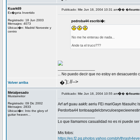
Kuark69
�
Publicado: Mie Jun 16, 2004 10:31 am
� �
Asunto
Ex�geta Invertido
Registrado: 18 Jun 2003
pedroba44 escribi�:
Mensajes: 4073
Ubicaci�n: Madrid Noroeste y
centro
No me he enterau de nada...
Ande ta el truco???
_________________
... No puedo decir que no estoy en desacuerdo co
'); //-->
�
Volver arriba
Metalpesado
�
Publicado: Mie Jun 16, 2004 10:55 am
� �
Asunto
Mustaineitor
Registrado: 09 Dic 2002
Arf arf guau aakfc aeriu FEi mariGayn fdasuihc ls
Mensajes: 2833
Perdorba44 tontoaagdelcbnvculoespecieenestin
Ubicaci�n: Into the glory of
guitar heaven...
_________________
Lo que llamamos casualidad no es ni puede ser 
Mis fotos:
https://es.f2.pg.photos.yahoo.com/ph/thrash4e