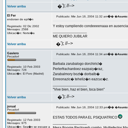
'); //-->
�
Volver arriba
El Fer
�
Publicado: Mie Jun 16, 2004 11:32 am
� �
Asunto
:
endorser de epif�n
Y estoy cumpliendo condeeeenaaa en ausencia 
Registrado: 02 Dic 2002
Mensajes: 2568
_________________
Ubicaci�n: Norte�a
ME QUIERO JUBILAR
'); //-->
�
Volver arriba
Gaviero
�
Publicado: Mie Jun 16, 2004 11:34 am
� �
Asunto
:
Pecadorl
Barbala zarubalogo dorchiricl�
Registrado: 10 Feb 2003
Perlerfrachardoez eazpaiy�raz,
Mensajes: 726
Ubicaci�n: El Foro (Madrid)
Zarabalmory bozt� dorbalb�
Enreonazic� teheliz�n eazcuc�z.
_________________
"Vive bien, haz el bien, toca bien"
'); //-->
�
Volver arriba
jorual
�
Publicado: Mie Jun 16, 2004 12:33 pm
� �
Asunto
Pecadorl
ESTAIS TODOS PARA EL PSIQUIATRICO
Registrado: 12 Feb 2003
_________________
Mensajes: 975
Ubicaci�n: Seg�n se escupe a
Mesa Boogie Rectoverb combo, Multiefectos Mar