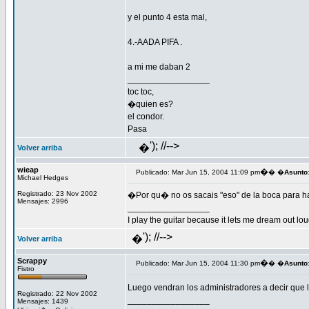
y el punto 4 esta mal,
4.-AADA PIFA .
a mi me daban 2
_________________
toc toc,
�quien es?
el condor.
Pasa
'); //-->
�
Volver arriba
wieap
�
Publicado: Mar Jun 15, 2004 11:09 pm
� �
Asunto
Michael Hedges
Registrado: 23 Nov 2002
�Por qu� no os sacais "eso" de la boca para h
Mensajes: 2996
_________________
I play the guitar because it lets me dream out lou
'); //-->
�
Volver arriba
Scrappy
�
Publicado: Mar Jun 15, 2004 11:30 pm
� �
Asunto
Fistro
Luego vendran los administradores a decir que l
Registrado: 22 Nov 2002
_________________
Mensajes: 1439