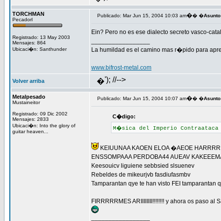
TORCHMAN
�
Publicado: Mar Jun 15, 2004 10:03 am
� �
Asunto
Pecadorl
Ein? Pero no es ese dialecto secreto vasco-cata
Registrado: 13 May 2003
_________________
Mensajes: 864
Ubicaci�n: Santhunder
La humildad es el camino mas r�pido para aprende
www.bifrost-metal.com
'); //-->
�
Volver arriba
Metalpesado
�
Publicado: Mar Jun 15, 2004 10:07 am
� �
Asunto
Mustaineitor
Registrado: 09 Dic 2002
C�digo:
Mensajes: 2833
Ubicaci�n: Into the glory of
M�sica del Imperio Contraataca
guitar heaven...
KEIUUNAA KAOEN ELOA �AEOE HARRRRRR
ENSSOMPAAA PERDOBA44 AUEAV KAKEEEM
Keesouicv liguiene sebbsied slsuenev
Rebeldes de mikeurjvb fasdiufasmbv
Tamparantan qye te han visto FEI tamparantan q
FIRRRRRMES ARIIIIIIII!!!!!!!! y ahora os paso a
_________________