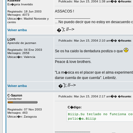
Kuark69
�
Publicado: Mar Jun 15, 2004 1:38 am
� �
Asunto
:
Ex�geta Invertido
ASSACOS !
Registrado: 18 Jun 2003
Mensajes: 4073
_________________
Ubicaci�n: Madrid Noroeste y
... No puedo decir que no estoy en desacuerdo co
centro
'); //-->
�
Volver arriba
LOPI
�
Publicado: Mar Jun 15, 2004 2:10 am
� �
Asunto
:
Aprendiz de jazzman
Registrado: 04 Ene 2003
Se os ha caido la dentadura postiza o que
Mensajes: 2658
_________________
Ubicaci�n: Valencia
Peace & love brothers.
"La m�sica es el placer que el alma experiment
darse cuenta de que cuenta". Leibnitz.
'); //-->
�
Volver arriba
C-Sauron
�
Publicado: Mar Jun 15, 2004 2:17 am
� �
Asunto
:
Condemor
C�digo:
Registrado: 07 Nov 2003
Mensajes: 463
Biiip.Su teclado no funciona co
Ubicaci�n: Zaragoza
polic�a.Biiip
_________________