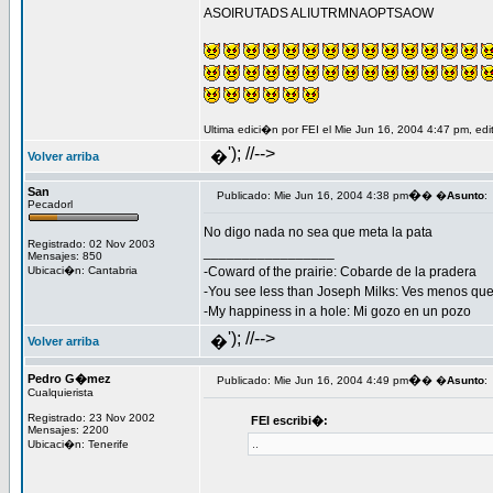
ASOIRUTADS ALIUTRMNAOPTSAOW
Ultima edici�n por FEI el Mie Jun 16, 2004 4:47 pm, edi
'); //-->
�
Volver arriba
San
�
Publicado: Mie Jun 16, 2004 4:38 pm
� �
Asunto
:
Pecadorl
No digo nada no sea que meta la pata
Registrado: 02 Nov 2003
_________________
Mensajes: 850
Ubicaci�n: Cantabria
-Coward of the prairie: Cobarde de la pradera
-You see less than Joseph Milks: Ves menos q
-My happiness in a hole: Mi gozo en un pozo
'); //-->
�
Volver arriba
Pedro G�mez
�
Publicado: Mie Jun 16, 2004 4:49 pm
� �
Asunto
:
Cualquierista
Registrado: 23 Nov 2002
FEI escribi�:
Mensajes: 2200
..
Ubicaci�n: Tenerife