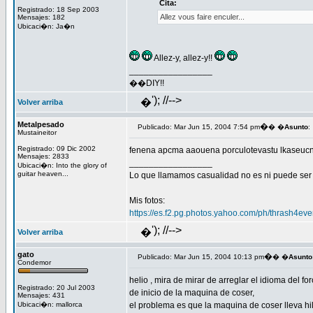
Cita:
Registrado: 18 Sep 2003
Allez vous faire enculer...
Mensajes: 182
Ubicaci�n: Ja�n
Allez-y, allez-y!!
_________________
��DIY!!
'); //-->
�
Volver arriba
Metalpesado
�
Publicado: Mar Jun 15, 2004 7:54 pm
� �
Asunto
:
Mustaineitor
Registrado: 09 Dic 2002
fenena apcma aaouena porculotevastu lkaseucn
Mensajes: 2833
_________________
Ubicaci�n: Into the glory of
guitar heaven...
Lo que llamamos casualidad no es ni puede ser 
Mis fotos:
https://es.f2.pg.photos.yahoo.com/ph/thrash4e
'); //-->
�
Volver arriba
gato
�
Publicado: Mar Jun 15, 2004 10:13 pm
� �
Asunto
Condemor
helio , mira de mirar de arreglar el idioma del f
Registrado: 20 Jul 2003
de inicio de la maquina de coser,
Mensajes: 431
Ubicaci�n: mallorca
el problema es que la maquina de coser lleva hil