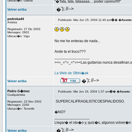
Ubicaci�n: Galicia
"�Tata, tata, tataaaaa.... poder canino!!!!!"
'); //-->
�
Volver arriba
pedroba44
�
Publicado: Mar Jun 15, 2004 11:40 pm
� �
Asunto
Ameba
Registrado: 27 Dic 2003
Mensajes: 2602
Ubicaci�n: Vigo
No me he enterau de nada...
Ande ta el truco???
_________________
><=_=^=_=^=><Las guitarras nunca desafinan,s
La Web de Sfbhi�ak
'); //-->
�
Volver arriba
Pedro G�mez
�
Publicado: Mie Jun 16, 2004 1:37 am
� �
Asunto
:
Cualquierista
SUPERCALIFRAGILISTICOESPIALIDOSO.
Registrado: 23 Nov 2002
Mensajes: 2200
Ubicaci�n: Tenerife
�NO?
_________________
Llegar� el oto�o y, quiz�s, algunos volver�n al
'); //-->
�
Volver arriba