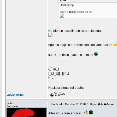
Uriah heep,
askh o�aisr oiajda oe sif
No pienso discutir eso, lo que tu digas
eguleta majista pererete, del sansamanastan
kuark, detrisco glacemo in moto
_________________
.
/_`-�_)
|_IU_U||||||||(:::}
\_.-.(
Hasta la siega del pepino
'); //-->
�
Volver arriba
helio
�
Publicado: Mar Jun 15, 2004 1:16 pm
� �
Asunto
:
Bon vivant
Allez vous faire enculer...