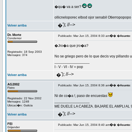
�qu� va a ser?
ollicneloporec elbod ojor senabil Otierropopo
'); //-->
�
Volver arriba
Dr. Morte
�
Publicado: Mar Jun 15, 2004 8:33 am
� �
Asunto
:
Condemor
�Jro�a que jro�a?
Registrado: 18 Sep 2003
Mensajes: 374
No se griego pero de lo que decis voy pillando u
_________________
I - V - VI - IV = pop
'); //-->
�
Volver arriba
AG2002
�
Publicado: Mar Jun 15, 2004 8:36 am
� �
Asunto
:
Fistro
Ni de co�a !, paso de encuestas
Registrado: 22 Nov 2002
_________________
Mensajes: 1248
Ubicaci�n: Galicia
ME DUELE LA CABEZA. BAJARE EL AMPLI AL 
'); //-->
�
Volver arriba
FEI
�
Publicado: Mar Jun 15, 2004 8:40 am
� �
Asunto
:
Grijander