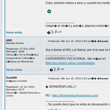
Claro, primero entras a saco y, cuando los moder
_________________
Llegar� el oto�o y, quiz�s, algunos volver�n al
'); //-->
�
Volver arriba
AMX
�
Publicado: Mie Jun 16, 2004 5:08 pm
� �
Asunto
:
Maestro Armero
Registrado: 07 Ene 2003
Voy a llamar al 061 y al Samur, por si es que os
Mensajes: 3446
_________________
Ubicaci�n: En la Rep�blica
Independent i Llibert�ria
CHATARRERO VOCACIONAL. Mis ni�as en:
d�Olesa de Montserrat
https://es.photos.yahoo.com/jordiamx
'); //-->
�
Volver arriba
Kuark69
�
Publicado: Mie Jun 16, 2004 5:40 pm
� �
Asunto
:
Ex�geta Invertido
� GFANDROFLOGLJ !
Registrado: 18 Jun 2003
Mensajes: 4073
Ubicaci�n: Madrid Noroeste y
FEI :
https://trompetista.freeservers.com/
centro
_________________
... No puedo decir que no estoy en desacuerdo co