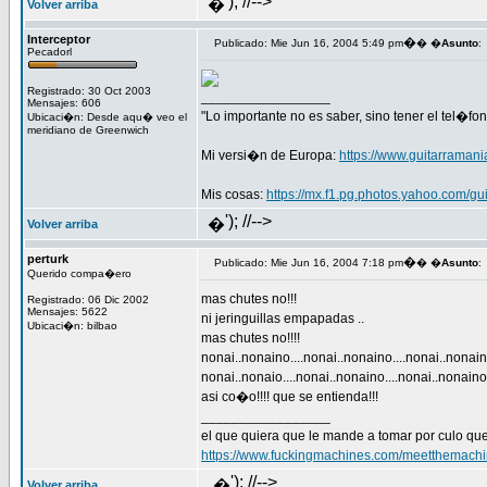
'); //-->
�
Volver arriba
Interceptor
�
Publicado: Mie Jun 16, 2004 5:49 pm
� �
Asunto
:
Pecadorl
Registrado: 30 Oct 2003
_________________
Mensajes: 606
"Lo importante no es saber, sino tener el tel�fo
Ubicaci�n: Desde aqu� veo el
meridiano de Greenwich
Mi versi�n de Europa:
https://www.guitarrama
Mis cosas:
https://mx.f1.pg.photos.yahoo.com/gui
'); //-->
�
Volver arriba
perturk
�
Publicado: Mie Jun 16, 2004 7:18 pm
� �
Asunto
:
Querido compa�ero
mas chutes no!!!
Registrado: 06 Dic 2002
Mensajes: 5622
ni jeringuillas empapadas ..
Ubicaci�n: bilbao
mas chutes no!!!!
nonai..nonaino....nonai..nonaino....nonai..nonaino
nonai..nonaio....nonai..nonaino....nonai..nonaino.
asi co�o!!!! que se entienda!!!
_________________
el que quiera que le mande a tomar por culo que
https://www.fuckingmachines.com/meetthemachi
'); //-->
�
Volver arriba