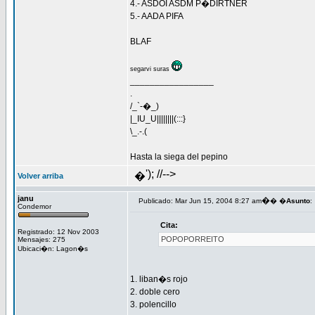
4.- ASDOI ASDM P�DIRTNER
5.- AADA PIFA
BLAF
segarvi suras
_________________
.
/_`-�_)
|_IU_U||||||||(:::}
\_.-.(
Hasta la siega del pepino
'); //-->
�
Volver arriba
janu
�
Publicado: Mar Jun 15, 2004 8:27 am
� �
Asunto
:
Condemor
Cita:
Registrado: 12 Nov 2003
POPOPORREITO
Mensajes: 275
Ubicaci�n: Lagon�s
1. liban�s rojo
2. doble cero
3. polencillo