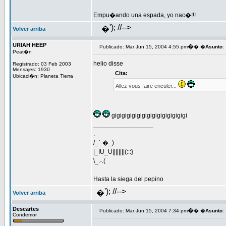
Empu�ando una espada, yo nac�!!!
'); //-->
�
Volver arriba
URIAH HEEP
�
Publicado: Mar Jun 15, 2004 4:55 pm
� �
Asunto
:
Peat�n
helio disse
Registrado: 03 Feb 2003
Mensajes: 1930
Cita:
Ubicaci�n: Planeta Tierra
Allez vous faire enculer...
gigigigigigigigigigigigigigigi
_________________
.
/_`-�_)
|_IU_U||||||||(:::}
\_.-.(
Hasta la siega del pepino
'); //-->
�
Volver arriba
Descartes
�
Publicado: Mar Jun 15, 2004 7:34 pm
� �
Asunto
:
Condemor