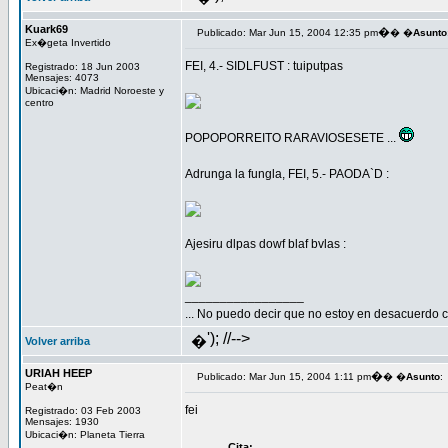
Kuark69
�
Publicado: Mar Jun 15, 2004 12:35 pm
� �
Asunto
Ex�geta Invertido
FEI, 4.- SIDLFUST : tuiputpas
Registrado: 18 Jun 2003
Mensajes: 4073
Ubicaci�n: Madrid Noroeste y
centro
POPOPORREITO RARAVIOSESETE ...
Adrunga la fungla, FEI, 5.- PAODA`D :
Ajesiru dlpas dowf blaf bvlas :
_________________
... No puedo decir que no estoy en desacuerdo co
'); //-->
�
Volver arriba
URIAH HEEP
�
Publicado: Mar Jun 15, 2004 1:11 pm
� �
Asunto
:
Peat�n
fei
Registrado: 03 Feb 2003
Mensajes: 1930
Ubicaci�n: Planeta Tierra
Cita: