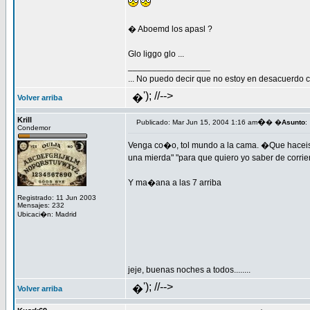
� Aboemd los apasl ?
Glo liggo glo ...
_________________
... No puedo decir que no estoy en desacuerdo co
'); //-->
�
Volver arriba
Krill
�
Publicado: Mar Jun 15, 2004 1:16 am
� �
Asunto
:
Condemor
Venga co�o, tol mundo a la cama. �Que haceis aq
una mierda" "para que quiero yo saber de corriente
Y ma�ana a las 7 arriba
Registrado: 11 Jun 2003
Mensajes: 232
Ubicaci�n: Madrid
jeje, buenas noches a todos........
'); //-->
�
Volver arriba