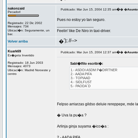
nakonzaid
�
Publicado: Mar Jun 15, 2004 12:35 am
� �
Asunto
Pecadorl
Pues no estoy yo tan seguro.
Registrado: 22 Dic 2002
_________________
Mensajes: 734
Ubicaci�n: Seguramente, un
Feelin' like De Niro in taxi-driver.
bar.
'); //-->
�
Volver arriba
Kuark69
�
Publicado: Mar Jun 15, 2004 12:37 am
� �
Asunto
Ex�geta Invertido
Registrado: 18 Jun 2003
Sabl�lfilo escribi�:
Mensajes: 4073
1.- ASDOI ASDM P�DIRTNER
Ubicaci�n: Madrid Noroeste y
centro
2.- AADA PIFA
3.- TOPIAAD
4.- SIDLFUST
5.- PAODA`D
Felpso arriarzas gildso deluie rereppepe, mde 
� Uva la pu�a ?
Arlinja ginja suyama �ico�a :
2.- AADA PIFA