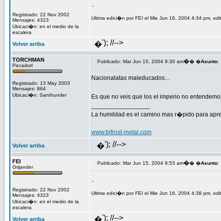
..
Registrado: 22 Nov 2002
Ultima edici�n por FEI el Mie Jun 16, 2004 4:34 pm, edi
Mensajes: 4323
Ubicaci�n: en el medio de la
escalera
'); //-->
�
Volver arriba
TORCHMAN
�
Publicado: Mar Jun 15, 2004 9:30 am
� �
Asunto
:
Pecadorl
Nacionalatas maleducados...
Registrado: 13 May 2003
Mensajes: 864
Ubicaci�n: Santhunder
Es que no veis que los el imperio no entendem
_________________
La humildad es el camino mas r�pido para aprende
www.bifrost-metal.com
'); //-->
�
Volver arriba
FEI
�
Publicado: Mar Jun 15, 2004 9:53 am
� �
Asunto
:
Grijander
..
Registrado: 22 Nov 2002
Ultima edici�n por FEI el Mie Jun 16, 2004 4:38 pm, edi
Mensajes: 4323
Ubicaci�n: en el medio de la
escalera
'); //-->
�
Volver arriba