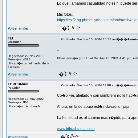
Lo que llamamos casualidad no es ni puede ser 
Mis fotos:
https://es.f2.pg.photos.yahoo.com/ph/thrash4e
'); //-->
�
Volver arriba
FEI
�
Publicado: Mar Jun 15, 2004 10:32 am
� �
Asunto
Grijander
..
Registrado: 22 Nov 2002
Ultima edici�n por FEI el Mie Jun 16, 2004 4:41 pm, edi
Mensajes: 4323
Ubicaci�n: en el medio de la
escalera
'); //-->
�
Volver arriba
TORCHMAN
�
Publicado: Mar Jun 15, 2004 11:09 am
� �
Asunto
Pecadorl
Co�o Fei, afeitado y con sombrero no te hab�a
Registrado: 13 May 2003
Mensajes: 864
Ubicaci�n: Santhunder
Ahora, en la de abajo est�s clavadito!! jaja
_________________
La humildad es el camino mas r�pido para aprende
www.bifrost-metal.com
'); //-->
�
Volver arriba