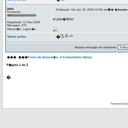
janu
�
Publicado: Vie Jun 18, 2004 10:56 am
� �
Asunto
:
Condemor
el pen�ltimo:
Registrado: 12 Nov 2003
Mensajes: 275
Ubicaci�n: Lagon�s
'); //-->
�
Volver arriba
Mostrar mensajes de anteriores:
���
���
Foros de discusi�n
->
Comentarios Varios
P�gina
1
de
2
�
Powered by
ph