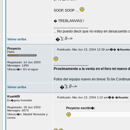
SOOP, SOOP ....
� TREBLANVIAS !
_________________
... No puedo decir que no estoy en desacuerdo co
'); //-->
�
Volver arriba
Proyecto
�
Publicado: Mar Jun 15, 2004 12:38 am
� �
Asunto
Fistro
Registrado: 14 Jun 2003
_________________
Mensajes: 1450
Proximamente a la venta en el foro mi nuevo d
Ubicaci�n: En el agua
Fotos del equipo nuevo en breve.To be Continue.
'); //-->
�
Volver arriba
Kuark69
�
Publicado: Mar Jun 15, 2004 1:10 am
� �
Asunto
:
Ex�geta Invertido
Registrado: 18 Jun 2003
Proyecto escribi�:
Mensajes: 4073
Ubicaci�n: Madrid Noroeste y
centro