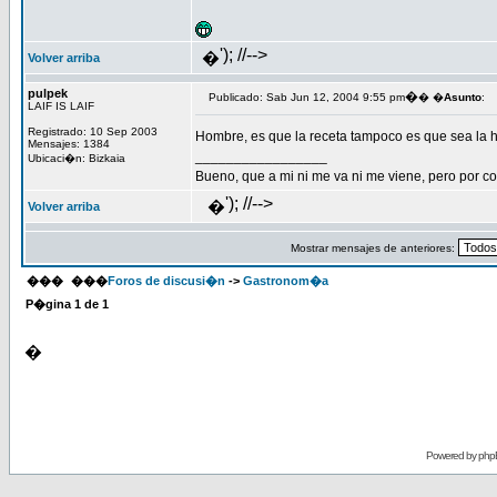
'); //-->
�
Volver arriba
pulpek
�
Publicado: Sab Jun 12, 2004 9:55 pm
� �
Asunto
:
LAIF IS LAIF
Registrado: 10 Sep 2003
Hombre, es que la receta tampoco es que sea la ho
Mensajes: 1384
_________________
Ubicaci�n: Bizkaia
Bueno, que a mi ni me va ni me viene, pero por co
'); //-->
�
Volver arriba
Mostrar mensajes de anteriores:
���
���
Foros de discusi�n
->
Gastronom�a
P�gina
1
de
1
�
Powered by
php