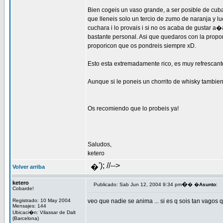
Bien cogeis un vaso grande, a ser posible de cub
que lleneis solo un tercio de zumo de naranja y l
cuchara i lo provais i si no os acaba de gustar 
bastante personal. Asi que quedaros con la propo
proporicon que os pondreis siempre xD.
Esto esta extremadamente rico, es muy refrescante
Aunque si le poneis un chorrito de whisky tambien
Os recomiendo que lo probeis ya!
Saludos,
ketero
'); //-->
�
Volver arriba
ketero
�
Publicado: Sab Jun 12, 2004 9:34 pm
� �
Asunto
:
Cobarde!
Registrado: 10 May 2004
veo que nadie se anima ... si es q sois tan vagos 
Mensajes: 144
Ubicaci�n: Vilassar de Dalt
(Barcelona)