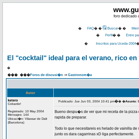
www.gu
foro dedicado 
�
FAQ
� �
Buscar
� �
Miem
�
Perfil
� �
Entre pa
�
Inscritos para Uceda-2004
El "cocktail" ideal para el verano, rico en
�
���
���
Foros de discusi�n
->
Gastronom�a
Autor
ketero
�
Publicado: Jue Jun 03, 2004 10:41 pm
� �
Asunto
: 
Cobarde!
Registrado: 10 May 2004
Bueno despu�s de ver que mi receta de la pizza d
Mensajes: 144
rapida de preparar.
Ubicaci�n: Vilassar de Dalt
(Barcelona)
Todo lo que necesitareis es helado de vainilla de
junto os dara cagarrinas xD liga perfectamente.